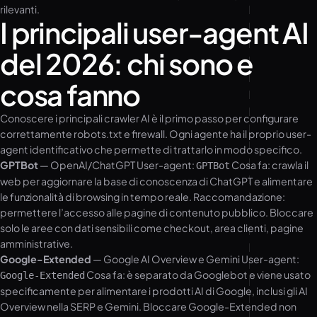
rilevanti.
I principali user-agent AI
del 2026: chi sono e
cosa fanno
Conoscere i principali crawler AI è il primo passo per configurare
correttamente robots.txt e firewall. Ogni agente ha il proprio user-
agent identificativo che permette di trattarlo in modo specifico.
GPTBot
— OpenAI/ChatGPT User-agent:
Cosa fa: crawla il
GPTBot
web per aggiornare la base di conoscenza di ChatGPT e alimentare
le funzionalità di browsing in tempo reale. Raccomandazione:
permettere l’accesso alle pagine di contenuto pubblico. Bloccare
solo le aree con dati sensibili come checkout, area clienti, pagine
amministrative.
Google-Extended
— Google AI Overview e Gemini User-agent:
Cosa fa: è separato da Googlebot e viene usato
Google-Extended
specificamente per alimentare i prodotti AI di Google, inclusi gli AI
Overview nella SERP e Gemini. Bloccare Google-Extended non