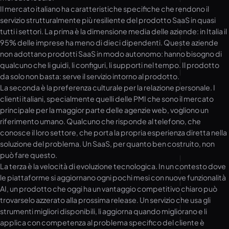
Il mercato italiano ha caratteristiche specifiche che rendono il
servizio strutturalmente più resiliente del prodotto SaaS in quasi
tutti i settori. La prima è la dimensione media delle aziende: in Italia il
95% delle imprese ha meno di dieci dipendenti. Queste aziende
non adottano prodotti SaaS in modo autonomo: hanno bisogno di
qualcuno che li guidi, li configuri, li supporti nel tempo. Il prodotto
da solo non basta: serve il servizio intorno al prodotto.
La seconda è la preferenza culturale per la relazione personale. I
clienti italiani, specialmente quelli delle PMI che sono il mercato
principale per la maggior parte delle agenzie web, vogliono un
riferimento umano. Qualcuno che risponde al telefono, che
conosce il loro settore, che porta la propria esperienza diretta nella
soluzione del problema. Un SaaS, per quanto ben costruito, non
può fare questo.
La terza è la velocità di evoluzione tecnologica. In un contesto dove
le piattaforme si aggiornano ogni pochi mesi con nuove funzionalità
AI, un prodotto che oggi ha un vantaggio competitivo chiaro può
trovarselo azzerato alla prossima release. Un servizio che usa gli
strumenti migliori disponibili, li aggiorna quando migliorano e li
applica con competenza al problema specifico del cliente è