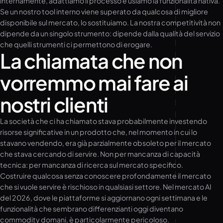
internamente, adattiamo il processo e usiamo la funzionalità nativa.
Se un nostro tool interno viene superato da qualcosa di migliore
disponibile sul mercato, lo sostituiamo. La nostra competitività non
dipende da un singolo strumento: dipende dalla qualità del servizio
che quelli strumenti ci permettono di erogare.
La chiamata che non
vorremmo mai fare ai
nostri clienti
La società che ci ha chiamato stava probabilmente investendo
risorse significative in un prodotto che, nel momento in cui lo
stavano vendendo, era già parzialmente obsoleto per il mercato
che stava cercando di servire. Non per mancanza di capacità
tecnica: per mancanza di ricerca sul mercato specifico.
Costruire qualcosa senza conoscere profondamente il mercato
che si vuole servire è rischioso in qualsiasi settore. Nel mercato AI
del 2026, dove le piattaforme si aggiornano ogni settimana e le
funzionalità che sembrano differenzianti oggi diventano
commodity domani, è particolarmente pericoloso.