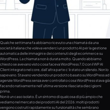
Qualche settimana fa abbiamo ricevuto una chiamata da una
società italiana che voleva venderci un prodotto AI per la gestione
automatica delle immagini e dei contenuti degli ecommerce su
WordPress. La chiamata non è durata molto. Quando abbiamo
chiesto se avevano visto cosa faceva WordPress 7.0 con il WP AI
Client integrato nel core, dall’altra parte c’è stato un silenzio. Non lo
sapevano. Stavano vendendo un prodotto basato su WordPress ad
agenzie WordPress senza aver controllato cosa WordPress stava già
facendo nativamente nell’ultima versione rilasciata dieci giorni
prima.
Non è un caso isolato. È un sintomo di qualcosa di più ampio che
vediamo nel mercato dei prodotti AI del 2026: molti prodotti
vengono costruiti rapidamente su funzionalità che sembrano