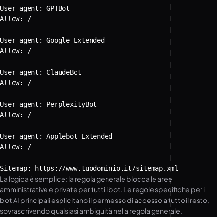
User-agent: GPTBot

Allow: /

User-agent: Google-Extended

Allow: /

User-agent: ClaudeBot

Allow: /

User-agent: PerplexityBot

Allow: /

User-agent: Applebot-Extended

Allow: /

Sitemap: https://www.tuodominio.it/sitemap.xml
La logica è semplice: la regola generale blocca le aree
amministrative e private per tutti i bot. Le regole specifiche per i
bot AI principali esplicitano il permesso di accesso a tutto il resto,
sovrascrivendo qualsiasi ambiguità nella regola generale.