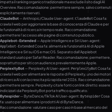
impatta il ranking organico tradizionale ma esclude il sito dagli AI
Overview. Raccomandazione: permettere sempre, salvo contenuti
esplicitamente riservati.
ClaudeBot
— Anthropic/Claude User-agent:
Cosa fa:
ClaudeBot
crawla il web per aggiornare la base di conoscenza di Claude e per
le funzionalità di ricerca in tempo reale. Raccomandazione:
permettere l’accesso alle pagine di contenuto pubblico.
Applebot-Extended
— Apple Intelligence e Siri User-agent:
Cosa fa: alimenta le funzionalità AI di Apple
Applebot-Extended
Intelligence e Siri su iOS e macOS. Separato dall’Applebot
standard usato per Safari Reader. Raccomandazione: permettere,
soprattutto per siti con audience prevalentemente Apple.
PerplexityBot
— Perplexity AI User-agent:
Cosa fa:
PerplexityBot
crawla il web per alimentare le risposte di Perplexity, uno dei motori
di ricerca AI con la crescita più rapida nel 2026. Raccomandazione:
permettere sempre. Perplexity cita le fonti con link diretto: essere
indicizzati da PerplexityBot porta traffico qualificato.
Bytespider
— ByteDance/TikTok AI User-agent:
Cosa
Bytespider
fa: usato per alimentare i prodotti AI di ByteDance.
Raccomandazione: valutare caso per caso in base al mercato del