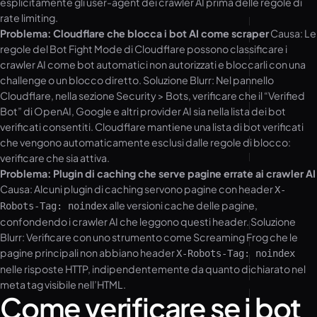
esplicitamente gli user-agent dei crawler AI prima delle regole di
rate limiting.
Problema: Cloudflare che blocca i bot AI come scraper
Causa: Le
regole del Bot Fight Mode di Cloudflare possono classificare i
crawler AI come bot automatici non autorizzati e bloccarli con una
challenge o un blocco diretto. Soluzione Blurr: Nel pannello
Cloudflare, nella sezione Security > Bots, verificare che il “Verified
Bot” di OpenAI, Google e altri provider AI sia nella lista dei bot
verificati consentiti. Cloudflare mantiene una lista di bot verificati
che vengono automaticamente esclusi dalle regole di blocco:
verificare che sia attiva.
Problema: Plugin di caching che serve pagine errate ai crawler AI
Causa: Alcuni plugin di caching servono pagine con header
X-
alle versioni cache delle pagine,
Robots-Tag: noindex
confondendo i crawler AI che leggono questi header. Soluzione
Blurr: Verificare con uno strumento come Screaming Frog che le
pagine principali non abbiano header
X-Robots-Tag: noindex
nelle risposte HTTP, indipendentemente da quanto dichiarato nel
meta tag visibile nell’HTML.
Come verificare se i bot