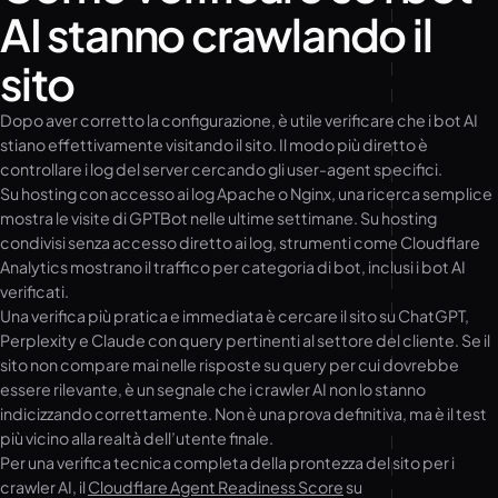
AI stanno crawlando il
sito
Dopo aver corretto la configurazione, è utile verificare che i bot AI
stiano effettivamente visitando il sito. Il modo più diretto è
controllare i log del server cercando gli user-agent specifici.
Su hosting con accesso ai log Apache o Nginx, una ricerca semplice
mostra le visite di GPTBot nelle ultime settimane. Su hosting
condivisi senza accesso diretto ai log, strumenti come Cloudflare
Analytics mostrano il traffico per categoria di bot, inclusi i bot AI
verificati.
Una verifica più pratica e immediata è cercare il sito su ChatGPT,
Perplexity e Claude con query pertinenti al settore del cliente. Se il
sito non compare mai nelle risposte su query per cui dovrebbe
essere rilevante, è un segnale che i crawler AI non lo stanno
indicizzando correttamente. Non è una prova definitiva, ma è il test
più vicino alla realtà dell’utente finale.
Per una verifica tecnica completa della prontezza del sito per i
crawler AI, il
Cloudflare Agent Readiness Score
su