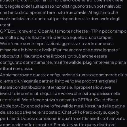
loro regole di default spesso non distinguono tra un bot malevolo
che tenta di compromettere il sito e un crawler AI legittimo che
vuole indicizzarne i contenuti per rispondere alle domande degli
utenti.
GPTBot, il crawler di OpenAI, fa molte richieste HTTP in poco tempo
su molte pagine. Il pattern è identico a quello di uno scraper.
Wordfence con le impostazioni aggressive lo vede come una
minaccia e lo blocca a livello IP prima ancora che possa leggere il
robots.txt. Il risultato è che il robots.txt può anche essere
configurato correttamente, ma il firewall del plugin interviene prima
e il bot non passa.
Abbiamo trovato questa configurazione su un sito ecommerce di un
cliente di un’agenzia partner: il sito vendeva prodotti artigianali
italiani con distribuzione internazionale. Il proprietario aveva
investito in contenuti di qualità e voleva che il sito apparisse nelle
ricerche AI. Wordfence stava bloccando GPTBot, ClaudeBot e
Applebot-Extended a livello firewall da mesi. Nessuna delle pagine
del sito appariva nelle risposte di ChatGPT o Perplexity su query
pertinenti. Dopo la correzione, in quattro settimane il sito ha iniziato
a comparire nelle risposte di Perplexity su tre query di settore