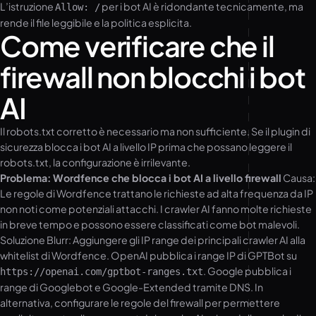
L’istruzione
per i bot AI è ridondante tecnicamente, ma
Allow: /
rende il file leggibile e la politica esplicita.
Come verificare che il
firewall non blocchi i bot
AI
Il robots.txt corretto è necessario ma non sufficiente. Se il plugin di
sicurezza blocca i bot AI a livello IP prima che possano leggere il
robots.txt, la configurazione è irrilevante.
Problema: Wordfence che blocca i bot AI a livello firewall
Causa:
Le regole di Wordfence trattano le richieste ad alta frequenza da IP
non noti come potenziali attacchi. I crawler AI fanno molte richieste
in breve tempo e possono essere classificati come bot malevoli.
Soluzione Blurr: Aggiungere gli IP range dei principali crawler AI alla
whitelist di Wordfence. OpenAI pubblica i range IP di GPTBot su
. Google pubblica i
https://openai.com/gptbot-ranges.txt
range di Googlebot e Google-Extended tramite DNS. In
alternativa, configurare le regole del firewall per permettere