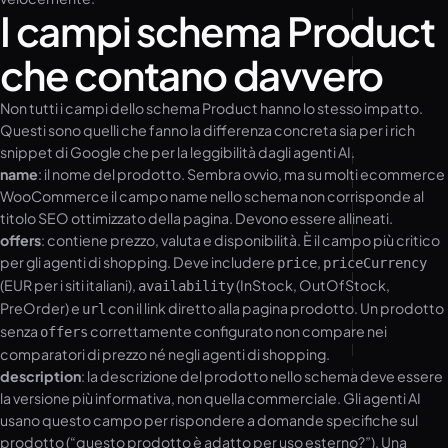
I campi schema Product
che contano davvero
Non tutti i campi dello schema Product hanno lo stesso impatto.
Questi sono quelli che fanno la differenza concreta sia per i rich
snippet di Google che per la leggibilità dagli agenti AI.
name
: il nome del prodotto. Sembra ovvio, ma su molti ecommerce
WooCommerce il campo name nello schema non corrisponde al
titolo SEO ottimizzato della pagina. Devono essere allineati.
offers
: contiene prezzo, valuta e disponibilità. È il campo più critico
per gli agenti di shopping. Deve includere
,
price
priceCurrency
(EUR per i siti italiani),
(InStock, OutOfStock,
availability
PreOrder) e
con il link diretto alla pagina prodotto. Un prodotto
url
senza
correttamente configurato non compare nei
offers
comparatori di prezzo né negli agenti di shopping.
description
: la descrizione del prodotto nello schema deve essere
la versione più informativa, non quella commerciale. Gli agenti AI
usano questo campo per rispondere a domande specifiche sul
prodotto (“questo prodotto è adatto per uso esterno?”). Una