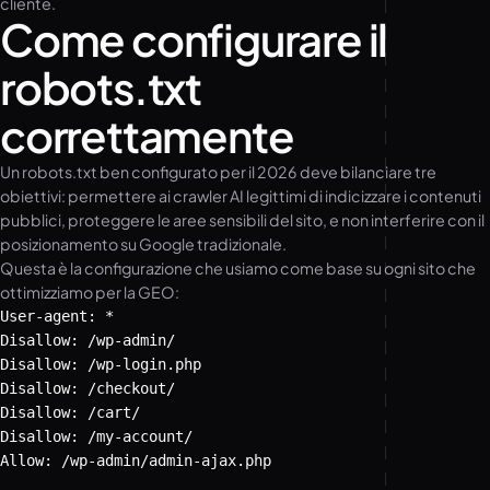
cliente.
Come configurare il
robots.txt
correttamente
Un robots.txt ben configurato per il 2026 deve bilanciare tre
obiettivi: permettere ai crawler AI legittimi di indicizzare i contenuti
pubblici, proteggere le aree sensibili del sito, e non interferire con il
posizionamento su Google tradizionale.
Questa è la configurazione che usiamo come base su ogni sito che
ottimizziamo per la GEO:
User-agent: *

Disallow: /wp-admin/

Disallow: /wp-login.php

Disallow: /checkout/

Disallow: /cart/

Disallow: /my-account/

Allow: /wp-admin/admin-ajax.php
