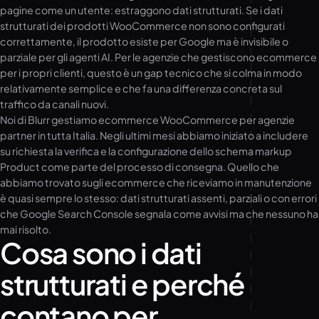
pagine come un utente: estraggono dati strutturati. Se i dati
strutturati dei prodotti WooCommerce non sono configurati
correttamente, il prodotto esiste per Google ma è invisibile o
parziale per gli agenti AI. Per le agenzie che gestiscono ecommerce
per i propri clienti, questo è un gap tecnico che si colma in modo
relativamente semplice e che fa una differenza concreta sul
traffico da canali nuovi.
Noi di Blurr gestiamo ecommerce WooCommerce per agenzie
partner in tutta Italia. Negli ultimi mesi abbiamo iniziato a includere
su richiesta la verifica e la configurazione dello schema markup
Product come parte del processo di consegna. Quello che
abbiamo trovato sugli ecommerce che riceviamo in manutenzione
è quasi sempre lo stesso: dati strutturati assenti, parziali o con errori
che Google Search Console segnala come avvisi ma che nessuno ha
mai risolto.
Cosa sono i dati
strutturati e perché
contano per