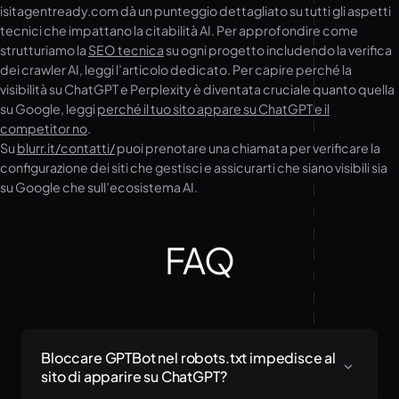
isitagentready.com dà un punteggio dettagliato su tutti gli aspetti
tecnici che impattano la citabilità AI. Per approfondire come
strutturiamo la
SEO tecnica
su ogni progetto includendo la verifica
dei crawler AI, leggi l’articolo dedicato. Per capire perché la
visibilità su ChatGPT e Perplexity è diventata cruciale quanto quella
su Google, leggi
perché il tuo sito appare su ChatGPT e il
competitor no
.
Su
blurr.it/contatti/
puoi prenotare una chiamata per verificare la
configurazione dei siti che gestisci e assicurarti che siano visibili sia
su Google che sull’ecosistema AI.
FAQ
Bloccare GPTBot nel robots.txt impedisce al
sito di apparire su ChatGPT?