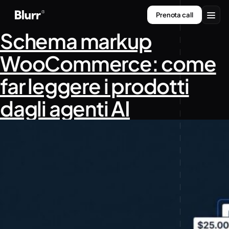
Vai
Prenota call
al
contenuto
Schema markup
Servizi
WooCommerce: come
Chi siamo
far leggere i prodotti
Contatti
dagli agenti AI