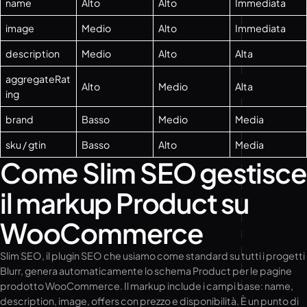
name
Alto
Alto
Immediata
image
Medio
Alto
Immediata
description
Medio
Alto
Alta
aggregateRat
Alto
Medio
Alta
ing
brand
Basso
Medio
Media
sku / gtin
Basso
Alto
Media
Come Slim SEO gestisce
il markup Product su
WooCommerce
Slim SEO, il plugin SEO che usiamo come standard su tutti i progetti
Blurr, genera automaticamente lo schema Product per le pagine
prodotto WooCommerce. Il markup include i campi base: name,
description, image, offers con prezzo e disponibilità. È un punto di