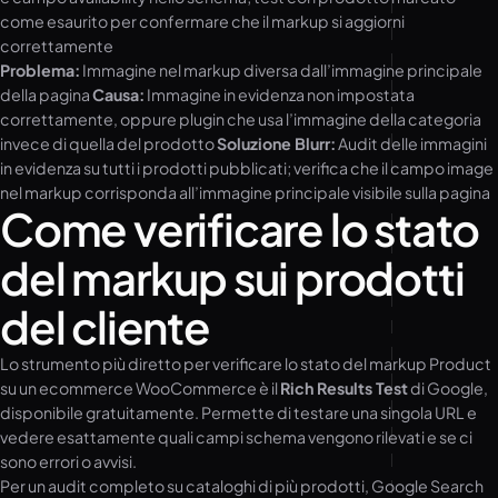
come esaurito per confermare che il markup si aggiorni
correttamente
Problema:
Immagine nel markup diversa dall’immagine principale
della pagina
Causa:
Immagine in evidenza non impostata
correttamente, oppure plugin che usa l’immagine della categoria
invece di quella del prodotto
Soluzione Blurr:
Audit delle immagini
in evidenza su tutti i prodotti pubblicati; verifica che il campo image
nel markup corrisponda all’immagine principale visibile sulla pagina
Come verificare lo stato
del markup sui prodotti
del cliente
Lo strumento più diretto per verificare lo stato del markup Product
su un ecommerce WooCommerce è il
Rich Results Test
di Google,
disponibile gratuitamente. Permette di testare una singola URL e
vedere esattamente quali campi schema vengono rilevati e se ci
sono errori o avvisi.
Per un audit completo su cataloghi di più prodotti, Google Search