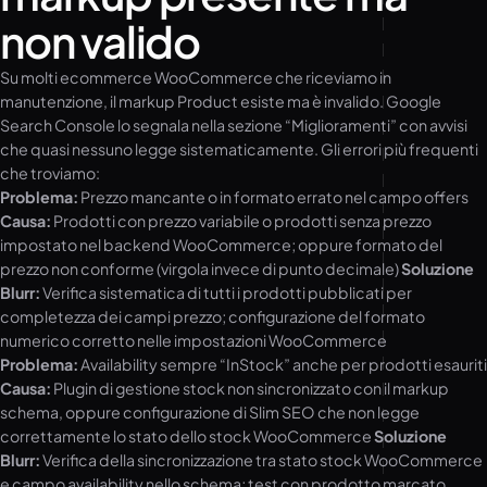
non valido
Su molti ecommerce WooCommerce che riceviamo in
manutenzione, il markup Product esiste ma è invalido. Google
Search Console lo segnala nella sezione “Miglioramenti” con avvisi
che quasi nessuno legge sistematicamente. Gli errori più frequenti
che troviamo:
Problema:
Prezzo mancante o in formato errato nel campo offers
Causa:
Prodotti con prezzo variabile o prodotti senza prezzo
impostato nel backend WooCommerce; oppure formato del
prezzo non conforme (virgola invece di punto decimale)
Soluzione
Blurr:
Verifica sistematica di tutti i prodotti pubblicati per
completezza dei campi prezzo; configurazione del formato
numerico corretto nelle impostazioni WooCommerce
Problema:
Availability sempre “InStock” anche per prodotti esauriti
Causa:
Plugin di gestione stock non sincronizzato con il markup
schema, oppure configurazione di Slim SEO che non legge
correttamente lo stato dello stock WooCommerce
Soluzione
Blurr:
Verifica della sincronizzazione tra stato stock WooCommerce
e campo availability nello schema; test con prodotto marcato