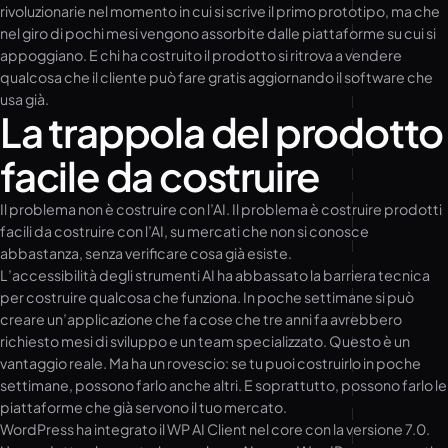
rivoluzionarie nel momento in cui si scrive il primo prototipo, ma che
nel giro di pochi mesi vengono assorbite dalle piattaforme su cui si
appoggiano. E chi ha costruito il prodotto si ritrova a vendere
qualcosa che il cliente può fare gratis aggiornando il software che
usa già.
La trappola del prodotto
facile da costruire
Il problema non è costruire con l’AI. Il problema è costruire prodotti
facili da costruire con l’AI, su mercati che non si conosce
abbastanza, senza verificare cosa già esiste.
L’accessibilità degli strumenti AI ha abbassato la barriera tecnica
per costruire qualcosa che funziona. In poche settimane si può
creare un’applicazione che fa cose che tre anni fa avrebbero
richiesto mesi di sviluppo e un team specializzato. Questo è un
vantaggio reale. Ma ha un rovescio: se tu puoi costruirlo in poche
settimane, possono farlo anche altri. E soprattutto, possono farlo le
piattaforme che già servono il tuo mercato.
WordPress ha integrato il WP AI Client nel core con la versione 7.0.