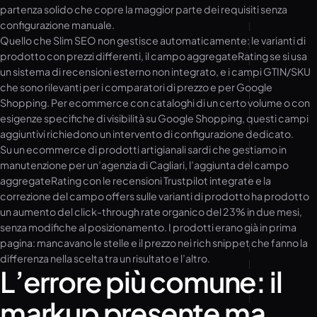
partenza solido che copre la maggior parte dei requisiti senza
configurazione manuale.
Quello che Slim SEO non gestisce automaticamente: le varianti di
prodotto con prezzi differenti, il campo aggregateRating se si usa
un sistema di recensioni esterno non integrato, e i campi GTIN/SKU
che sono rilevanti per i comparatori di prezzo e per Google
Shopping. Per ecommerce con cataloghi di un certo volume o con
esigenze specifiche di visibilità su Google Shopping, questi campi
aggiuntivi richiedono un intervento di configurazione dedicato.
Su un ecommerce di prodotti artigianali sardi che gestiamo in
manutenzione per un’agenzia di Cagliari, l’aggiunta del campo
aggregateRating con le recensioni Trustpilot integrate e la
correzione del campo offers sulle varianti di prodotto ha prodotto
un aumento del click-through rate organico del 23% in due mesi,
senza modifiche al posizionamento. I prodotti erano già in prima
pagina: mancavano le stelle e il prezzo nei rich snippet che fanno la
differenza nella scelta tra un risultato e l’altro.
L’errore più comune: il
markup presente ma