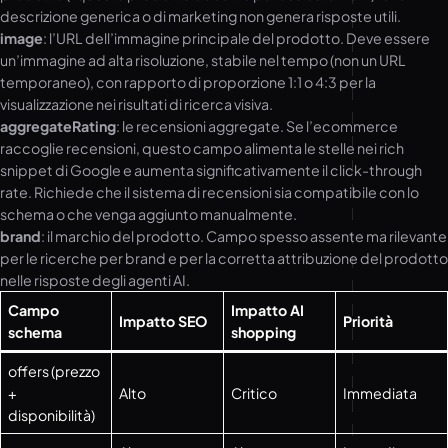
descrizione generica o di marketing non genera risposte utili.
image
: l’URL dell’immagine principale del prodotto. Deve essere
un’immagine ad alta risoluzione, stabile nel tempo (non un URL
temporaneo), con rapporto di proporzione 1:1 o 4:3 per la
visualizzazione nei risultati di ricerca visiva.
aggregateRating
: le recensioni aggregate. Se l’ecommerce
raccoglie recensioni, questo campo alimenta le stelle nei rich
snippet di Google e aumenta significativamente il click-through
rate. Richiede che il sistema di recensioni sia compatibile con lo
schema o che venga aggiunto manualmente.
brand
: il marchio del prodotto. Campo spesso assente ma rilevante
per le ricerche per brand e per la corretta attribuzione del prodotto
nelle risposte degli agenti AI.
Campo
Impatto AI
Impatto SEO
Priorità
schema
shopping
offers (prezzo
+
Alto
Critico
Immediata
disponibilità)