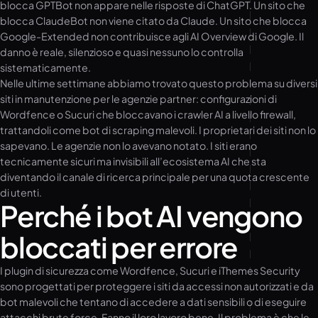
blocca GPTBot non appare nelle risposte di ChatGPT. Un sito che
blocca ClaudeBot non viene citato da Claude. Un sito che blocca
Google-Extended non contribuisce agli AI Overview di Google. Il
danno è reale, silenzioso e quasi nessuno lo controlla
sistematicamente.
Nelle ultime settimane abbiamo trovato questo problema su diversi
siti in manutenzione per le agenzie partner: configurazioni di
Wordfence o Sucuri che bloccavano i crawler AI a livello firewall,
trattandoli come bot di scraping malevoli. I proprietari dei siti non lo
sapevano. Le agenzie non lo avevano notato. I siti erano
tecnicamente sicuri ma invisibili all’ecosistema AI che sta
diventando il canale di ricerca principale per una quota crescente
di utenti.
Perché i bot AI vengono
bloccati per errore
I plugin di sicurezza come Wordfence, Sucuri e iThemes Security
sono progettati per proteggere i siti da accessi non autorizzati e da
bot malevoli che tentano di accedere a dati sensibili o di eseguire
attacchi brute force. Fanno il loro lavoro bene. Il problema è che le