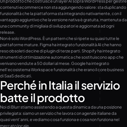
Un prodotto che costruisce un layer AI sopra WordPress per gestire
contenuti ecommerce non sta aggiungendo valore: sta duplicando
funzionalità che la piattaforma sta integrando nativamente, con il
vantaggio aggiuntivo che la versione nativa è gratuita, mantenuta da
una community di migliaia di sviluppatori e aggiornata ad ogni
release.
Non è solo WordPress. È un pattern che si ripete su quasi tutte le
piattaforme mature. Figma ha integrato funzionalità AI che hanno
reso obsoleti decine di plugin di terze parti. Shopify ha integrato
strumenti di ottimizzazione automatica che sostituiscono app che
venivano vendute a 50 dollari al mese. Google ha integrato
nell’ecosistema Workspace funzionalità che erano il core business
di SaaS dedicati.
Perché in Italia il servizio
batte il prodotto
Noi di Blurr stiamo assistendo a questa dinamica da una posizione
privilegiata: siamo un servizio che lavora con agenzie italiane da
quasi vent’anni, e vediamo cosa funziona e cosa non funziona nel
mercato locale.