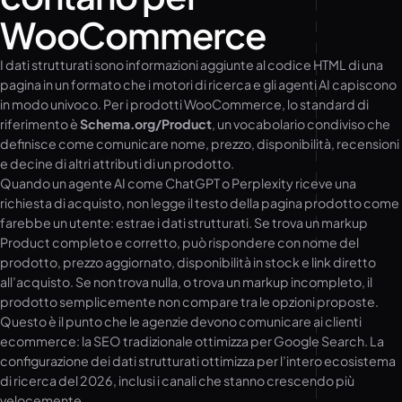
WooCommerce
I dati strutturati sono informazioni aggiunte al codice HTML di una
pagina in un formato che i motori di ricerca e gli agenti AI capiscono
in modo univoco. Per i prodotti WooCommerce, lo standard di
riferimento è
Schema.org/Product
, un vocabolario condiviso che
definisce come comunicare nome, prezzo, disponibilità, recensioni
e decine di altri attributi di un prodotto.
Quando un agente AI come ChatGPT o Perplexity riceve una
richiesta di acquisto, non legge il testo della pagina prodotto come
farebbe un utente: estrae i dati strutturati. Se trova un markup
Product completo e corretto, può rispondere con nome del
prodotto, prezzo aggiornato, disponibilità in stock e link diretto
all’acquisto. Se non trova nulla, o trova un markup incompleto, il
prodotto semplicemente non compare tra le opzioni proposte.
Questo è il punto che le agenzie devono comunicare ai clienti
ecommerce: la SEO tradizionale ottimizza per Google Search. La
configurazione dei dati strutturati ottimizza per l’intero ecosistema
di ricerca del 2026, inclusi i canali che stanno crescendo più
velocemente.