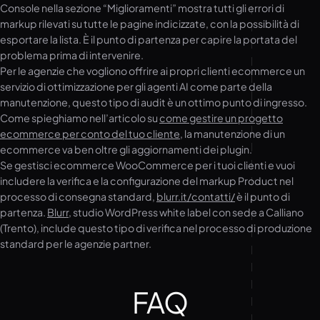
Console nella sezione “Miglioramenti” mostra tutti gli errori di
markup rilevati su tutte le pagine indicizzate, con la possibilità di
esportare la lista. È il punto di partenza per capire la portata del
problema prima di intervenire.
Per le agenzie che vogliono offrire ai propri clienti ecommerce un
servizio di ottimizzazione per gli agenti AI come parte della
manutenzione, questo tipo di audit è un ottimo punto di ingresso.
Come spieghiamo nell’articolo su
come gestire un progetto
ecommerce per conto del tuo cliente
, la manutenzione di un
ecommerce va ben oltre gli aggiornamenti dei plugin.
Se gestisci ecommerce WooCommerce per i tuoi clienti e vuoi
includere la verifica e la configurazione del markup Product nel
processo di consegna standard,
blurr.it/contatti/
è il punto di
partenza.
Blurr
, studio WordPress white label con sede a Calliano
(Trento), include questo tipo di verifica nel processo di produzione
standard per le agenzie partner.
FAQ