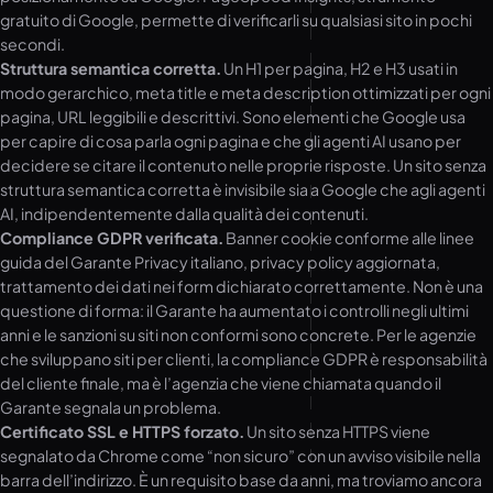
gratuito di Google, permette di verificarli su qualsiasi sito in pochi
secondi.
Struttura semantica corretta.
Un H1 per pagina, H2 e H3 usati in
modo gerarchico, meta title e meta description ottimizzati per ogni
pagina, URL leggibili e descrittivi. Sono elementi che Google usa
per capire di cosa parla ogni pagina e che gli agenti AI usano per
decidere se citare il contenuto nelle proprie risposte. Un sito senza
struttura semantica corretta è invisibile sia a Google che agli agenti
AI, indipendentemente dalla qualità dei contenuti.
Compliance GDPR verificata.
Banner cookie conforme alle linee
guida del Garante Privacy italiano, privacy policy aggiornata,
trattamento dei dati nei form dichiarato correttamente. Non è una
questione di forma: il Garante ha aumentato i controlli negli ultimi
anni e le sanzioni su siti non conformi sono concrete. Per le agenzie
che sviluppano siti per clienti, la compliance GDPR è responsabilità
del cliente finale, ma è l’agenzia che viene chiamata quando il
Garante segnala un problema.
Certificato SSL e HTTPS forzato.
Un sito senza HTTPS viene
segnalato da Chrome come “non sicuro” con un avviso visibile nella
barra dell’indirizzo. È un requisito base da anni, ma troviamo ancora