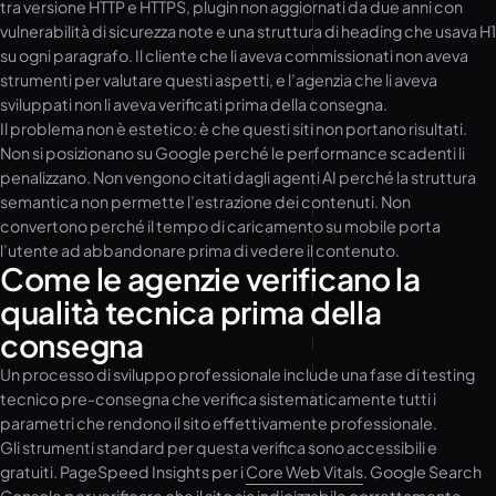
tra versione HTTP e HTTPS, plugin non aggiornati da due anni con
vulnerabilità di sicurezza note e una struttura di heading che usava H1
su ogni paragrafo. Il cliente che li aveva commissionati non aveva
strumenti per valutare questi aspetti, e l’agenzia che li aveva
sviluppati non li aveva verificati prima della consegna.
Il problema non è estetico: è che questi siti non portano risultati.
Non si posizionano su Google perché le performance scadenti li
penalizzano. Non vengono citati dagli agenti AI perché la struttura
semantica non permette l’estrazione dei contenuti. Non
convertono perché il tempo di caricamento su mobile porta
l’utente ad abbandonare prima di vedere il contenuto.
Come le agenzie verificano la
qualità tecnica prima della
consegna
Un processo di sviluppo professionale include una fase di testing
tecnico pre-consegna che verifica sistematicamente tutti i
parametri che rendono il sito effettivamente professionale.
Gli strumenti standard per questa verifica sono accessibili e
gratuiti. PageSpeed Insights per i
Core Web Vitals
. Google Search