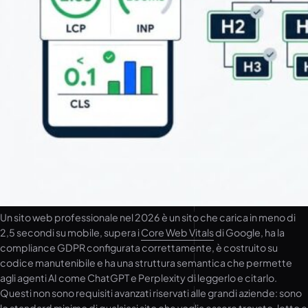
Un sito web professionale nel 2026 è un sito che carica in meno di
2,5 secondi su mobile, supera i
Core Web Vitals
di Google, ha la
compliance GDPR configurata correttamente, è costruito su
codice manutenibile e ha una struttura semantica che permette
agli agenti AI come ChatGPT e Perplexity di leggerlo e citarlo.
Questi non sono requisiti avanzati riservati alle grandi aziende: sono