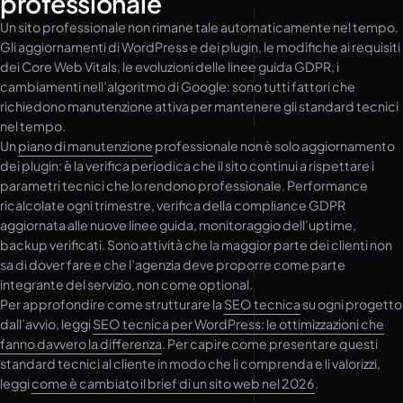
professionale
Un sito professionale non rimane tale automaticamente nel tempo.
Gli aggiornamenti di WordPress e dei plugin, le modifiche ai requisiti
dei Core Web Vitals, le evoluzioni delle linee guida GDPR, i
cambiamenti nell’algoritmo di Google: sono tutti fattori che
richiedono manutenzione attiva per mantenere gli standard tecnici
nel tempo.
Un
piano di manutenzione
professionale non è solo aggiornamento
dei plugin: è la verifica periodica che il sito continui a rispettare i
parametri tecnici che lo rendono professionale. Performance
ricalcolate ogni trimestre, verifica della compliance GDPR
aggiornata alle nuove linee guida, monitoraggio dell’uptime,
backup verificati. Sono attività che la maggior parte dei clienti non
sa di dover fare e che l’agenzia deve proporre come parte
integrante del servizio, non come optional.
Per approfondire come strutturare la
SEO tecnica
su ogni progetto
dall’avvio, leggi
SEO tecnica per WordPress: le ottimizzazioni che
fanno davvero la differenza
. Per capire come presentare questi
standard tecnici al cliente in modo che li comprenda e li valorizzi,
leggi
come è cambiato il brief di un sito web nel 2026
.