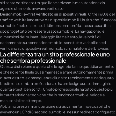
siti senza certificato tra quelli che arrivano in manutenzione da
agenzie che non lo avevano verificato.
Design mobile-first verificato su dispositivi reali.
Oltre il 60% del
traffico web italiano arriva da dispositivi mobili. Un sito che “funziona
su mobile” nel senso che si ridimensiona non è la stessa cosa di un
sito progettato per essere usato su mobile. La navigazione, le
dimensioni dei pulsanti, la leggibilità del testo, la velocità di
caricamento su connessione mobile: sono tutte variabili che si
verificano su dispositivi reali, non solo sul simulatore del browser.
La differenza tra un sito professionale e uno
che sembra professionale
Questa distinzione è quella che le agenzie fanno quotidianamente,
e che il cliente finale quasi mai riesce a fare autonomamente prima
di aver vissuto le conseguenze di un sito tecnicamente inadeguato.
Un sito che sembra professionale ha un design curato, immagini di
qualità e testi ben scritti. Un sito professionale ha tutto questo più
le caratteristiche tecniche che lo rendono trovabile, veloce e
manutenibile nel tempo.
Abbiamo preso in manutenzione siti visivamente impeccabili che
avevano un LCP di 8 secondi su mobile, nessun redirect configurato