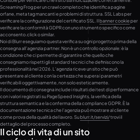
Console per verificare che il sito sia indicizzabile correttamente.
Screaming Frog per un crawl completo che identifica pagine
orfane, meta tag mancanti e problemi di struttura. SSL Labs per
verificare la configurazione del certificato SSL. Il
banner cookie
per
verificare la conformità GDPR con uno strumento specifico come
acconsento.click o similar.
Noi di Blurr eseguiamo questa verifica su ogni progetto prima della
consegna all’agenzia partner. Non è un controllo opzionale: è la
condizione che ci permette di garantire che quello che
consegniamo rispetti gli standard tecnici che definiscono la
professionalità nel 2026. L’agenzia riceve un sito che può
presentare al cliente con la certezza che supera i parametri
verificabili oggettivamente, non solo esteticamente.
Il documento di consegna include i risultati dei test di performance
con i valori registrati su PageSpeed Insights, la verifica della
struttura semantica e la conferma della compliance GDPR. È la
documentazione tecnica che l’agenzia può mostrare al cliente
come prova della qualità del lavoro. Su
blurr.it/servizi/
trovi il
dettaglio del processo completo.
Il ciclo di vita di un sito