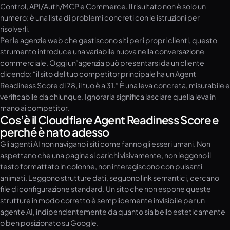
Control, API/Auth/MCP e Commerce. Il risultato non è solo un
numero: è una lista di problemi concreti con le istruzioni per
risolverli.
Per le agenzie web che gestiscono siti per i propri clienti, questo
strumento introduce una variabile nuova nella conversazione
commerciale. Oggi un’agenzia può presentarsi da un cliente
dicendo: “il sito del tuo competitor principale ha un Agent
Readiness Score di 78, il tuo è a 31.” È una leva concreta, misurabile e
verificabile da chiunque. Ignorarla significa lasciare quella leva in
mano ai competitor.
Cos’è il Cloudflare Agent Readiness Score e
perché è nato adesso
Gli agenti AI non navigano i siti come fanno gli esseri umani. Non
aspettano che una pagina si carichi visivamente, non leggono il
testo formattato in colonne, non interagiscono con pulsanti
animati. Leggono strutture dati, seguono link semantici, cercano
file di configurazione standard. Un sito che non espone queste
strutture in modo corretto è semplicemente invisibile per un
agente AI, indipendentemente da quanto sia bello esteticamente
o ben posizionato su Google.