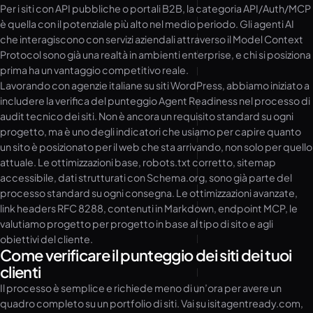
Per i siti con API pubbliche o portali B2B, la categoria API/Auth/MCP
è quella con il potenziale più alto nel medio periodo. Gli agenti AI
che interagiscono con servizi aziendali attraverso il Model Context
Protocol sono già una realtà in ambienti enterprise, e chi si posiziona
prima ha un vantaggio competitivo reale.
Lavorando con agenzie italiane su siti WordPress, abbiamo iniziato a
includere la verifica del punteggio Agent Readiness nel processo di
audit tecnico dei siti. Non è ancora un requisito standard su ogni
progetto, ma è uno degli indicatori che usiamo per capire quanto
un sito è posizionato per il web che sta arrivando, non solo per quello
attuale. Le ottimizzazioni base, robots.txt corretto, sitemap
accessibile, dati strutturati con Schema.org, sono già parte del
processo standard su ogni consegna. Le ottimizzazioni avanzate,
link headers RFC 8288, contenuti in Markdown, endpoint MCP, le
valutiamo progetto per progetto in base al tipo di sito e agli
obiettivi del cliente.
Come verificare il punteggio dei siti dei tuoi
clienti
Il processo è semplice e richiede meno di un’ora per avere un
quadro completo su un portfolio di siti. Vai su isitagentready.com,