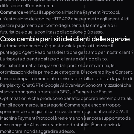
diffusione nell’ecosistema.
Commerce
verifica il supporto al Machine Payment Protocol,
un’estensione del codice HTTP 402 che permette agli agenti AI di
gestire pagamenti per conto degli utenti. È la categoria più
futuristica e quella con il tasso di adozione più basso.
Cosa cambia per i siti dei clienti delle agenzie
La domanda concreta è questa: vale la pena ottimizzare il
punteggio Agent Readiness dei siti che gestiamo per i nostri clienti?
La risposta dipende dal tipo di cliente e dal tipo di sito.
Per i siti informativi, blog aziendali, portfolio e siti vetrina, le
ottimizzazioni delle prime due categorie, Discoverability e Content,
hanno un impatto immediato e misurabile sulla citabilità da parte di
Perplexity, ChatGPT e Google AI Overview. Sono ottimizzazioni che
si sovrappongono in parte alla GEO, la Generative Engine
Optimization, e che producono benefici concreti nei tempi attuali.
Per gli ecommerce, la categoria Commerce è ancora troppo
sperimentale per giustificare investimenti significativi nel 2026. Il
Machine Payment Protocol è reale ma non è ancora supportato da
nessun agente AI mainstream in modo stabile. È uno spazio da
monitorare, non da aggredire adesso.