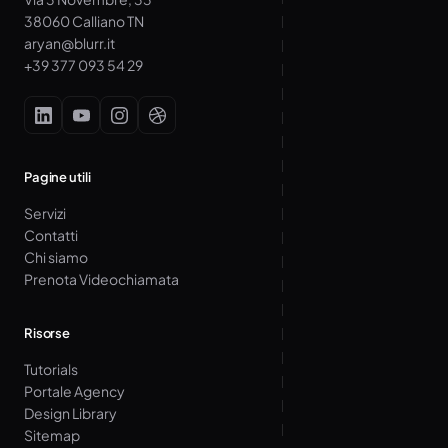
38060 Calliano TN
aryan@blurr.it
+39 377 093 54 29
Pagine utili
Servizi
Contatti
Chi siamo
Prenota Videochiamata
Risorse
Tutorials
Portale Agency
Design Library
Sitemap