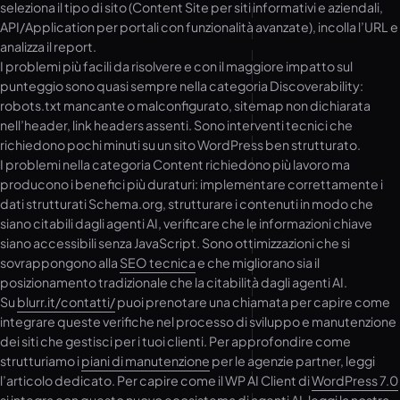
seleziona il tipo di sito (Content Site per siti informativi e aziendali,
API/Application per portali con funzionalità avanzate), incolla l’URL e
analizza il report.
I problemi più facili da risolvere e con il maggiore impatto sul
punteggio sono quasi sempre nella categoria Discoverability:
robots.txt mancante o malconfigurato, sitemap non dichiarata
nell’header, link headers assenti. Sono interventi tecnici che
richiedono pochi minuti su un sito WordPress ben strutturato.
I problemi nella categoria Content richiedono più lavoro ma
producono i benefici più duraturi: implementare correttamente i
dati strutturati Schema.org, strutturare i contenuti in modo che
siano citabili dagli agenti AI, verificare che le informazioni chiave
siano accessibili senza JavaScript. Sono ottimizzazioni che si
sovrappongono alla
SEO tecnica
e che migliorano sia il
posizionamento tradizionale che la citabilità dagli agenti AI.
Su
blurr.it/contatti/
puoi prenotare una chiamata per capire come
integrare queste verifiche nel processo di sviluppo e manutenzione
dei siti che gestisci per i tuoi clienti. Per approfondire come
strutturiamo i
piani di manutenzione
per le agenzie partner, leggi
l’articolo dedicato. Per capire come il WP AI Client di
WordPress 7.0