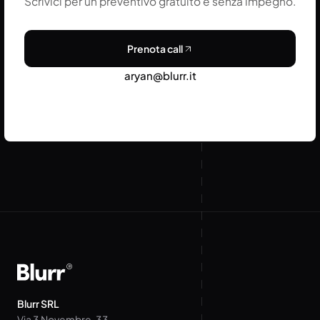
Scrivici per un preventivo gratuito e senza impegno.
Prenota call
aryan@blurr.it
Blurr SRL
Via 3 Novembre, 33