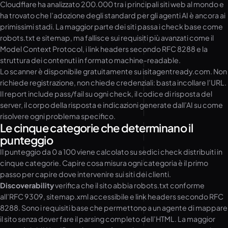
Cloudflare ha analizzato 200.000 tra i principali siti web al mondo e
ha trovato che l’adozione degli standard per gli agenti AI è ancora ai
primissimi stadi. La maggior parte dei siti passa i check base come
robots.txt e sitemap, ma fallisce sui requisiti più avanzati come il
Model Context Protocol, i link headers secondo RFC 8288 e la
struttura dei contenuti in formato machine-readable.
Lo scanner è disponibile gratuitamente su isitagentready.com. Non
richiede registrazione, non chiede credenziali: basta incollare l’URL.
Il report include pass/fail su ogni check, il codice di risposta del
server, il corpo della risposta e indicazioni generate dall’AI su come
risolvere ogni problema specifico.
Le cinque categorie che determinano il
punteggio
Il punteggio da 0 a 100 viene calcolato su sedici check distribuiti in
cinque categorie. Capire cosa misura ogni categoria è il primo
passo per capire dove intervenire sui siti dei clienti.
Discoverability
verifica che il sito abbia robots.txt conforme
all’RFC 9309, sitemap.xml accessibile e link headers secondo RFC
8288. Sono i requisiti base che permettono a un agente di mappare
il sito senza dover fare il parsing completo dell’HTML. La maggior