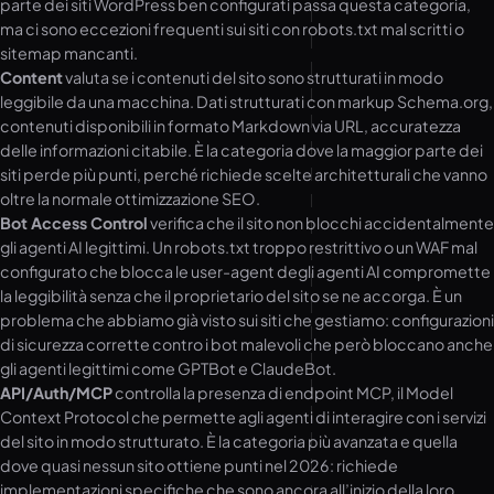
parte dei siti WordPress ben configurati passa questa categoria,
ma ci sono eccezioni frequenti sui siti con robots.txt mal scritti o
sitemap mancanti.
Content
valuta se i contenuti del sito sono strutturati in modo
leggibile da una macchina. Dati strutturati con markup Schema.org,
contenuti disponibili in formato Markdown via URL, accuratezza
delle informazioni citabile. È la categoria dove la maggior parte dei
siti perde più punti, perché richiede scelte architetturali che vanno
oltre la normale ottimizzazione SEO.
Bot Access Control
verifica che il sito non blocchi accidentalmente
gli agenti AI legittimi. Un robots.txt troppo restrittivo o un WAF mal
configurato che blocca le user-agent degli agenti AI compromette
la leggibilità senza che il proprietario del sito se ne accorga. È un
problema che abbiamo già visto sui siti che gestiamo: configurazioni
di sicurezza corrette contro i bot malevoli che però bloccano anche
gli agenti legittimi come GPTBot e ClaudeBot.
API/Auth/MCP
controlla la presenza di endpoint MCP, il Model
Context Protocol che permette agli agenti di interagire con i servizi
del sito in modo strutturato. È la categoria più avanzata e quella
dove quasi nessun sito ottiene punti nel 2026: richiede
implementazioni specifiche che sono ancora all’inizio della loro