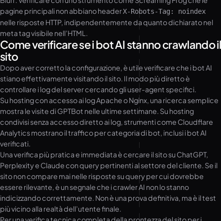
Blurr: Verificare con uno strumento come Screaming Frog che le
pagine principali non abbiano header
X-Robots-Tag: noindex
nelle risposte HTTP, indipendentemente da quanto dichiarato nel
meta tag visibile nell’HTML.
Come verificare se i bot AI stanno crawlando il
sito
Dopo aver corretto la configurazione, è utile verificare che i bot AI
stiano effettivamente visitando il sito. Il modo più diretto è
controllare i log del server cercando gli user-agent specifici.
Su hosting con accesso ai log Apache o Nginx, una ricerca semplice
mostra le visite di GPTBot nelle ultime settimane. Su hosting
condivisi senza accesso diretto ai log, strumenti come Cloudflare
Analytics mostrano il traffico per categoria di bot, inclusi i bot AI
verificati.
Una verifica più pratica e immediata è cercare il sito su ChatGPT,
Perplexity e Claude con query pertinenti al settore del cliente. Se il
sito non compare mai nelle risposte su query per cui dovrebbe
essere rilevante, è un segnale che i crawler AI non lo stanno
indicizzando correttamente. Non è una prova definitiva, ma è il test
più vicino alla realtà dell’utente finale.
Per una verifica tecnica completa della prontezza del sito per i