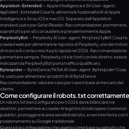
Applebot-Extended
— Apple Intelligence e Siri User-agent:
Cosa fa: alimenta le funzionalità AI di Apple
Applebot-Extended
Intelligence e Siri su iOS e macOS. Separato dall’Applebot
standard usato per Safari Reader. Raccomandazione: permettere,
soprattutto per siti con audience prevalentemente Apple.
PerplexityBot
— Perplexity AI User-agent:
Cosa fa:
PerplexityBot
crawla il web per alimentare le risposte di Perplexity, uno dei motori
di ricerca AI con la crescita più rapida nel 2026. Raccomandazione:
permettere sempre. Perplexity cita le fonti con link diretto: essere
indicizzati da PerplexityBot porta traffico qualificato.
Bytespider
— ByteDance/TikTok AI User-agent:
Cosa
Bytespider
fa: usato per alimentare i prodotti AI di ByteDance.
Raccomandazione: valutare caso per caso in base al mercato del
cliente.
Come configurare il robots.txt correttamente
Un robots.txt ben configurato per il 2026 deve bilanciare tre
obiettivi: permettere ai crawler AI legittimi di indicizzare i contenuti
pubblici, proteggere le aree sensibili del sito, e non interferire con il
posizionamento su Google tradizionale.
Questa è la configurazione che usiamo come base su ogni sito che