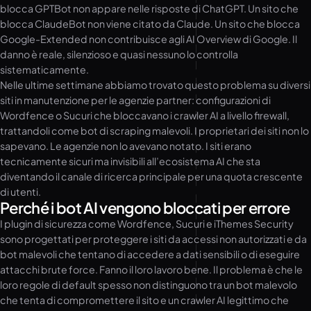
blocca GPTBot non appare nelle risposte di ChatGPT. Un sito che
blocca ClaudeBot non viene citato da Claude. Un sito che blocca
Google-Extended non contribuisce agli AI Overview di Google. Il
danno è reale, silenzioso e quasi nessuno lo controlla
sistematicamente.
Nelle ultime settimane abbiamo trovato questo problema su diversi
siti in manutenzione per le agenzie partner: configurazioni di
Wordfence o Sucuri che bloccavano i crawler AI a livello firewall,
trattandoli come bot di scraping malevoli. I proprietari dei siti non lo
sapevano. Le agenzie non lo avevano notato. I siti erano
tecnicamente sicuri ma invisibili all’ecosistema AI che sta
diventando il canale di ricerca principale per una quota crescente
di utenti.
Perché i bot AI vengono bloccati per errore
I plugin di sicurezza come Wordfence, Sucuri e iThemes Security
sono progettati per proteggere i siti da accessi non autorizzati e da
bot malevoli che tentano di accedere a dati sensibili o di eseguire
attacchi brute force. Fanno il loro lavoro bene. Il problema è che le
loro regole di default spesso non distinguono tra un bot malevolo
che tenta di compromettere il sito e un crawler AI legittimo che