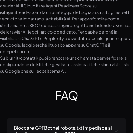
crawler AI, il
Cloudflare Agent Readiness Score
su
isitagentready.com dà un punteggio dettagliato su tutti gli aspetti
tecnici che impattano la citabilità AI. Per approfondire come
strutturiamo la
SEO tecnica
su ogni progetto includendo la verifica
dei crawler AI, leggi l’articolo dedicato. Per capire perché la
visibilità su ChatGPT e Perplexity è diventata cruciale quanto quella
su Google, leggi
perché il tuo sito appare su ChatGPT e il
competitor no
.
Su
blurr.it/contatti/
puoi prenotare una chiamata per verificare la
configurazione dei siti che gestisci e assicurarti che siano visibili sia
su Google che sull’ecosistema AI.
FAQ
Bloccare GPTBot nel robots.txt impedisce al