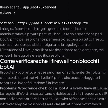
User-agent: Applebot-Extended

Allow: /

Sitemap: https://www.tuodominio.it/sitemap.xml
La logica è semplice: la regola generale blocca le aree
amministrative e private per tutti i bot. Le regole specifiche per i
bot AI principali esplicitano il permesso di accesso a tutto il resto,
sovrascrivendo qualsiasi ambiguità nella regola generale.
L’istruzione
per i bot AI è ridondante tecnicamente, ma
Allow: /
rende il file leggibile e la politica esplicita.
Come verificare che il firewall non blocchi i
bot AI
Il robots.txt corretto è necessario ma non sufficiente. Se il plugin di
sicurezza blocca i bot AI a livello IP prima che possano leggere il
robots.txt, la configurazione è irrilevante.
Problema: Wordfence che blocca i bot AI a livello firewall
Causa:
Le regole di Wordfence trattano le richieste ad alta frequenza da IP
non noti come potenziali attacchi. I crawler AI fanno molte richieste
in breve tempo e possono essere classificati come bot malevoli.