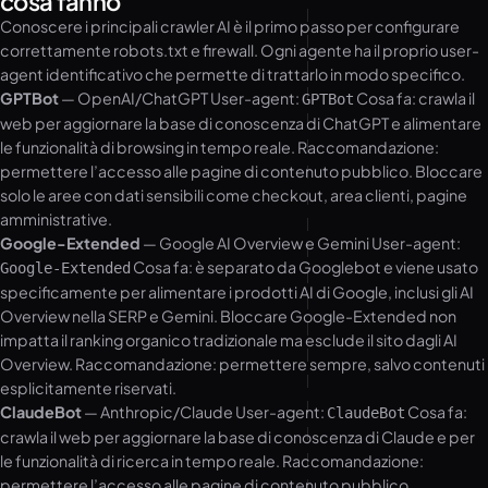
cosa fanno
Conoscere i principali crawler AI è il primo passo per configurare
correttamente robots.txt e firewall. Ogni agente ha il proprio user-
agent identificativo che permette di trattarlo in modo specifico.
GPTBot
— OpenAI/ChatGPT User-agent:
Cosa fa: crawla il
GPTBot
web per aggiornare la base di conoscenza di ChatGPT e alimentare
le funzionalità di browsing in tempo reale. Raccomandazione:
permettere l’accesso alle pagine di contenuto pubblico. Bloccare
solo le aree con dati sensibili come checkout, area clienti, pagine
amministrative.
Google-Extended
— Google AI Overview e Gemini User-agent:
Cosa fa: è separato da Googlebot e viene usato
Google-Extended
specificamente per alimentare i prodotti AI di Google, inclusi gli AI
Overview nella SERP e Gemini. Bloccare Google-Extended non
impatta il ranking organico tradizionale ma esclude il sito dagli AI
Overview. Raccomandazione: permettere sempre, salvo contenuti
esplicitamente riservati.
ClaudeBot
— Anthropic/Claude User-agent:
Cosa fa:
ClaudeBot
crawla il web per aggiornare la base di conoscenza di Claude e per
le funzionalità di ricerca in tempo reale. Raccomandazione:
permettere l’accesso alle pagine di contenuto pubblico.