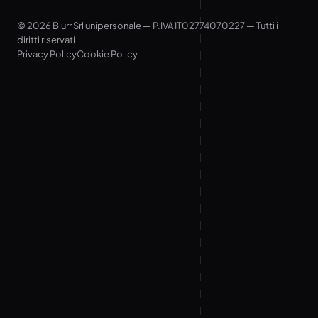
© 2026 Blurr Srl unipersonale — P.IVA IT02774070227 — Tutti i
diritti riservati
Privacy Policy
Cookie Policy