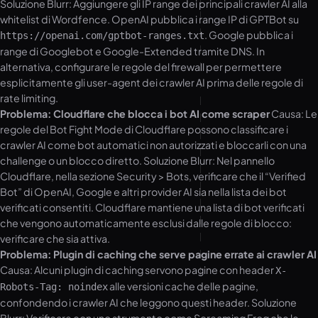
Soluzione Blurr: Aggiungere gli IP range dei principali crawler AI alla
whitelist di Wordfence. OpenAI pubblica i range IP di GPTBot su
. Google pubblica i
https://openai.com/gptbot-ranges.txt
range di Googlebot e Google-Extended tramite DNS. In
alternativa, configurare le regole del firewall per permettere
esplicitamente gli user-agent dei crawler AI prima delle regole di
rate limiting.
Problema: Cloudflare che blocca i bot AI come scraper
Causa: Le
regole del Bot Fight Mode di Cloudflare possono classificare i
crawler AI come bot automatici non autorizzati e bloccarli con una
challenge o un blocco diretto. Soluzione Blurr: Nel pannello
Cloudflare, nella sezione Security > Bots, verificare che il “Verified
Bot” di OpenAI, Google e altri provider AI sia nella lista dei bot
verificati consentiti. Cloudflare mantiene una lista di bot verificati
che vengono automaticamente esclusi dalle regole di blocco:
verificare che sia attiva.
Problema: Plugin di caching che serve pagine errate ai crawler AI
Causa: Alcuni plugin di caching servono pagine con header
X-
alle versioni cache delle pagine,
Robots-Tag: noindex
confondendo i crawler AI che leggono questi header. Soluzione