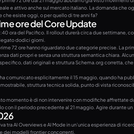
e prime 72 ore dal 21 maggio abbiamo già visto movimenti di 
ale e attivo anche sul mercato italiano. La domanda che ogn
 che esiste oggi, o per quello di tre anni fa?
rime ore del Core Update
40 ora del Pacifico. Il rollout durerà circa due settimane, 
egato dodici giorni.
lle prime 72 ore hanno riguardato due categorie precise. La p
e, senza dati propri e senza una struttura semantica chiara. A
ecifico, dati originali e struttura Schema.org corretta, che
a comunicato esplicitamente il 15 maggio, quando ha pubblic
imostrabile, struttura tecnica solida, punto di vista riconoscib
 momento è di non intervenire con modifiche affrettate duran
do con il periodo precedente al 21 maggio. Agire durante un 
2026
 tra AI Overviews e AI Mode in un’unica esperienza di ricerc
 dei modelli frontier concorrenti.