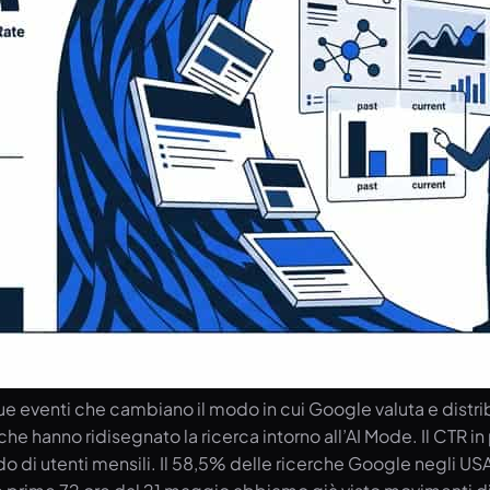
enti che cambiano il modo in cui Google valuta e distribui
che hanno ridisegnato la ricerca intorno all’AI Mode. Il CTR i
 di utenti mensili. Il 58,5% delle ricerche Google negli USA 