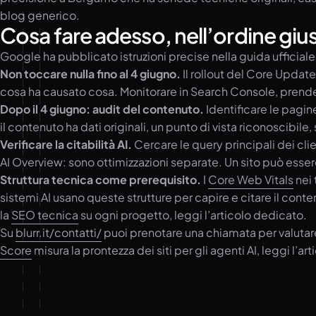
blog generico.
Cosa fare adesso, nell’ordine giu
Google ha pubblicato istruzioni precise nella guida ufficiale 
Non toccare nulla fino al 4 giugno.
Il rollout del Core Updat
cosa ha causato cosa. Monitorare in Search Console, prende
Dopo il 4 giugno: audit del contenuto.
Identificare le pagin
il contenuto ha dati originali, un punto di vista riconoscibile
Verificare la citabilità AI.
Cercare le query principali dei cli
AI Overview: sono ottimizzazioni separate. Un sito può esse
Struttura tecnica come prerequisito.
I
Core Web Vitals
nei 
sistemi AI usano queste strutture per capire e citare il conte
la
SEO tecnica
su ogni progetto, leggi l’articolo dedicato.
Su
blurr.it/contatti/
puoi prenotare una chiamata per valutare
Score
misura la prontezza dei siti per gli agenti AI, leggi l’ar