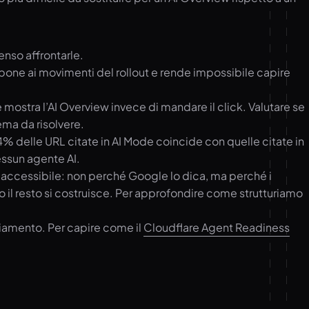
enso affrontarle.
ppone ai movimenti del rollout e rende impossibile capire
ostra l’AI Overview invece di mandare il click. Valutare se
lema da risolvere.
14% delle URL citate in AI Mode coincide con quelle citate in
essun agente AI.
o accessibile: non perché Google lo dica, ma perché i
to il resto si costruisce. Per approfondire come strutturiamo
biamento. Per capire come il
Cloudflare Agent Readiness