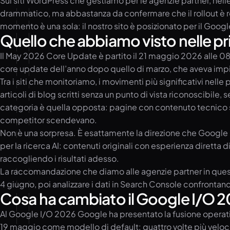
Sui siti WordPress che gestiamo per le agenzie partner, nell
drammatico, ma abbastanza da confermare che il rollout è re
momento è una sola: il nostro sito è posizionato per il Google
Quello che abbiamo visto nelle p
Il May 2026 Core Update è partito il 21 maggio 2026 alle 08:
core update dell’anno dopo quello di marzo, che aveva impi
Tra i siti che monitoriamo, i movimenti più significativi ne
articoli di blog scritti senza un punto di vista riconoscibil
categoria è quella opposta: pagine con contenuto tecnico sp
competitor scendevano.
Non è una sorpresa. È esattamente la direzione che Google h
per la ricerca AI: contenuti originali con esperienza diretta d
raccogliendo i risultati adesso.
La raccomandazione che diamo alle agenzie partner in questo
4 giugno, poi analizzare i dati in Search Console confrontan
Cosa ha cambiato il Google I/O 
Al Google I/O 2026 Google ha presentato la fusione operativa
19 maggio come modello di default: quattro volte più veloce