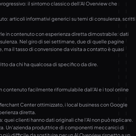
progressivo: il sintomo classico dell’AI Overview che
to: articoli informativi generici su temi di consulenza, scritti
arle in contenuto con esperienza diretta dimostrabile: dati
sulenza. Nel giro di sei settimane, due di quelle pagine
e, ma il tasso di conversione da visita a contatto è quasi
itto da chi ha qualcosa di specifico da dire.
on contenuto facilmente riformulabile dall’AI e i tool online
e Merchant Center ottimizzato, i local business con Google
perienza diretta.
: quei clienti hanno dati originali che l’AI non può replicare.
nza. Un’azienda produttrice di componenti meccanici di
più difficile da sostituire per un AI Overview rispetto a un