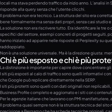
locali ma stava perdendo traffico da inizio anno. L’analisi i
risponde alla query senza che l’utente clicchi.
Il problema non era tecnico. La struttura del sito era corretta
bene formalmente ma senza dati propri, senza casi studio e s
La soluzione non era riscrivere tutto. Era identificare le tr
specifici del settore, esempi concreti di progetti seguiti, p
hanno iniziato ad apparire nelle risposte di Perplexity su quer
raddoppiato.
Non è una soluzione universale. Ma è la direzione giusta: men
Chi è più esposto e chi è più prote
La distinzione è importante per capire dove concentrare gli 
I siti più esposti al calo di traffico sono quelli informativi c
che Google può replicare direttamente nella SERP.
I siti più protetti sono quelli con dati originali non repli
Business Profile completo e aggiornato e i siti con contenut
Per le agenzie italiane che lavorano con PMI manifatturiere, ar
Il problema quasi sempre non è la struttura tecnica del si
precisione a Bergamo che ha schede tecniche originali, casi st