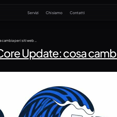
Servizi
Chi siamo
Contatti
Google I/O 2026 e May Core Update: cosa cambia per i siti web delle agenzie
re Update: cosa cambia p