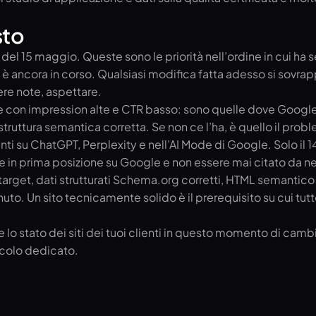
sto
del 15 maggio. Queste sono le priorità nell’ordine in cui ha s
e è ancora in corso. Qualsiasi modifica fatta adesso si sovra
re note, aspettare.
e con impression alte e CTR basso: sono quelle dove Google m
, struttura semantica corretta. Se non ce l’ha, è quello il prob
enti su ChatGPT, Perplexity e nell’AI Mode di Google. Solo il 
re in prima posizione su Google e non essere mai citato da n
target, dati strutturati Schema.org corretti, HTML semantic
nuto. Un sito tecnicamente solido è il prerequisito su cui tut
 lo stato dei siti dei tuoi clienti in questo momento di cam
ticolo dedicato.