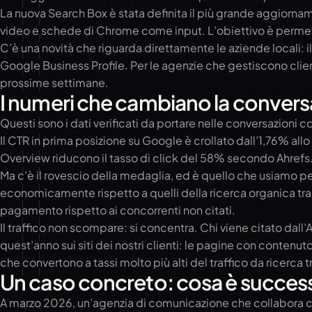
La nuova Search Box è stata definita il più grande aggiorname
video e schede di Chrome come input. L’obiettivo è permettere
C’è una novità che riguarda direttamente le aziende locali: 
Google Business Profile. Per le agenzie che gestiscono clienti 
prossime settimane.
I numeri che cambiano la conversa
Questi sono i dati verificati da portare nelle conversazioni co
Il CTR in prima posizione su Google è crollato dall’1,76% allo
Overview riducono il tasso di click del 58% secondo Ahrefs
Ma c’è il rovescio della medaglia, ed è quello che usiamo per 
economicamente rispetto a quelli della ricerca organica trad
pagamento rispetto ai concorrenti non citati.
Il traffico non scompare: si concentra. Chi viene citato dall’
quest’anno sui siti dei nostri clienti: le pagine con contenut
che convertono a tassi molto più alti del traffico da ricerca t
Un caso concreto: cosa è success
A marzo 2026, un’agenzia di comunicazione che collabora con