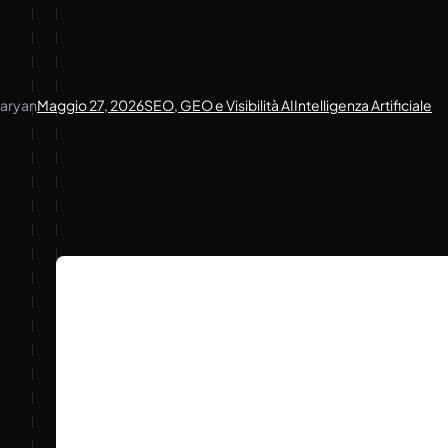
Cercando le query principal
del sito appaiono nelle ris
Overview: sono ottimizzazi
nessun agente AI. La citabi
posizione nei risultati tradi
aryan
Maggio 27, 2026
SEO, GEO e Visibilità AI
Intelligenza Artificiale