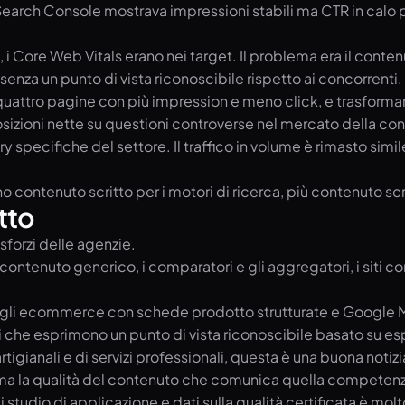
n Search Console mostrava impressioni stabili ma CTR in calo 
, i Core Web Vitals erano nei target. Il problema era il contenu
enza un punto di vista riconoscibile rispetto ai concorrenti.
e o quattro pagine con più impression e meno click, e trasform
osizioni nette su questioni controverse nel mercato della con
y specifiche del settore. Il traffico in volume è rimasto simil
o contenuto scritto per i motori di ricerca, più contenuto scr
tto
sforzi delle agenzie.
on contenuto generico, i comparatori e gli aggregatori, i siti c
cabili, gli ecommerce con schede prodotto strutturate e Googl
i che esprimono un punto di vista riconoscibile basato su es
tigianali e di servizi professionali, questa è una buona notizia
to ma la qualità del contenuto che comunica quella compete
udio di applicazione e dati sulla qualità certificata è molto 