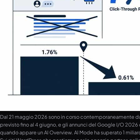
Dal 21 maggio 2026 sono in corso contemporaneamente due ev
previsto fino al 4 giugno, e gli annunci del Google I/O 2026 
quando appare un AI Overview. AI Mode ha superato 1 miliardo