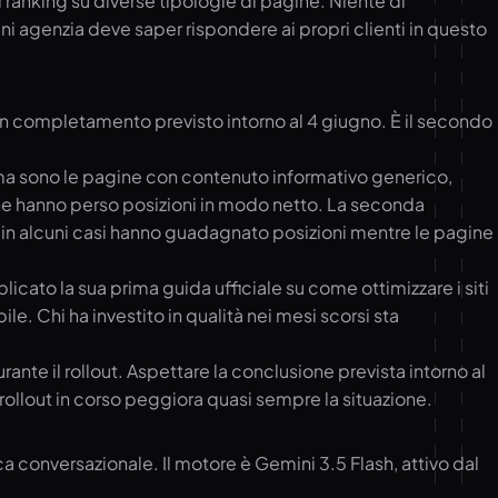
ranking su diverse tipologie di pagine. Niente di
i agenzia deve saper rispondere ai propri clienti in questo
con completamento previsto intorno al 4 giugno. È il secondo
rima sono le pagine con contenuto informativo generico,
lcune hanno perso posizioni in modo netto. La seconda
 in alcuni casi hanno guadagnato posizioni mentre le pagine
ato la sua prima guida ufficiale su come ottimizzare i siti
ile. Chi ha investito in qualità nei mesi scorsi sta
te il rollout. Aspettare la conclusione prevista intorno al
rollout in corso peggiora quasi sempre la situazione.
a conversazionale. Il motore è Gemini 3.5 Flash, attivo dal