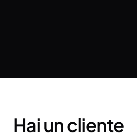
i del cliente su ChatGPT, Perplexity e nell’AI Mode di Google e 
poste con citazione. Solo il 14% delle URL citate in AI Mode coinc
oni diverse. Un sito può essere in prima posizione su Google e 
lità dipende principalmente dalla qualità e dall’originalità del c
zionali.
Hai un cliente