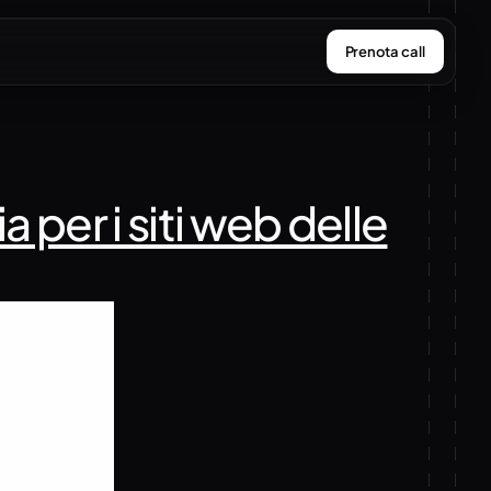
Prenota call
er i siti web delle