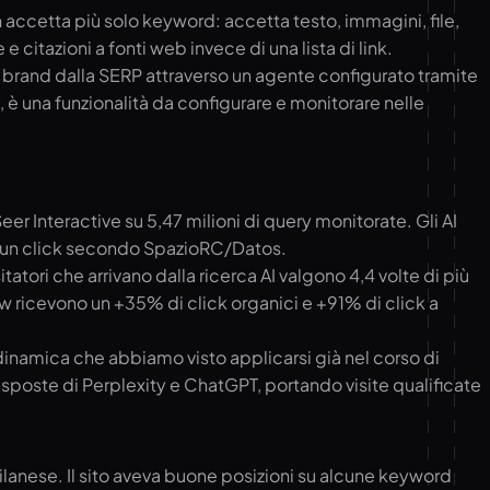
n accetta più solo keyword: accetta testo, immagini, file,
citazioni a fonti web invece di una lista di link.
un brand dalla SERP attraverso un agente configurato tramite
i, è una funzionalità da configurare e monitorare nelle
eer Interactive su 5,47 milioni di query monitorate. Gli AI
essun click secondo SpazioRC/Datos.
atori che arrivano dalla ricerca AI valgono 4,4 volte di più
w ricevono un +35% di click organici e +91% di click a
a dinamica che abbiamo visto applicarsi già nel corso di
 risposte di Perplexity e ChatGPT, portando visite qualificate
ilanese. Il sito aveva buone posizioni su alcune keyword