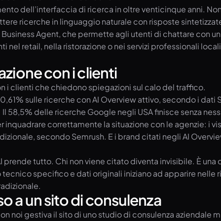
nto dell’interfaccia di ricerca in oltre venticinque anni. No
 ricerche in linguaggio naturale con risposte sintetizzate e 
il Business Agent, che permette agli utenti di chattare con 
nel retail, nella ristorazione o nei servizi professionali local
zione con i clienti
n i clienti che chiedono spiegazioni sul calo del traffico.
 0,61% sulle ricerche con AI Overview attivo, secondo i dati S
. Il 58,5% delle ricerche Google negli USA finisce senza n
inquadrare correttamente la situazione con le agenzie: i visit
izionale, secondo Semrush. E i brand citati negli AI Overvie
AI prende tutto. Chi non viene citato diventa invisibile. È un
o tecnico specifico e dati originali iniziano ad apparire nelle
radizionale.
o a un sito di consulenza
 noi gestiva il sito di uno studio di consulenza aziendale m