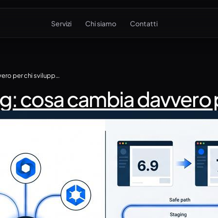
Servizi
Chi siamo
Contatti
WordPress 7.0 Armstrong: cosa cambia davvero per chi sviluppa siti
 cosa cambia davvero per