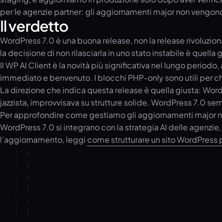
per le agenzie partner: gli aggiornamenti major non vengon
Il verdetto
WordPress 7.0 è una buona release, non la release rivoluzion
la decisione di non rilasciarla in uno stato instabile è quell
Il WP AI Client è la novità più significativa nel lungo period
immediato e benvenuto. I blocchi PHP-only sono utili per ch
La direzione che indica questa release è quella giusta: Word
jazzista, improvvisava su strutture solide. WordPress 7.0 se
Per approfondire come gestiamo gli aggiornamenti major n
WordPress 7.0 si integrano con la strategia AI delle agenzie,
l’aggiornamento, leggi
come strutturare un sito WordPress