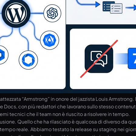
ttezzata “Armstrong” in onore del jazzista Louis Armstrong. È
Docs, con più redattori che lavorano sullo stesso contenuto 
emi tecnici che il team non è riuscito a risolvere in tempo.
one. Quello che ha rilasciato è qualcosa di diverso da quell
n tempo reale. Abbiamo testato la release su staging nei giorn