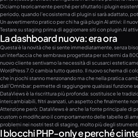
Diciamo teoricamente perché per sfruttarlo i plugin esistenti
periodo, quando l’ecosistema di plugin si sarà adattato, pot
Un avvertimento pratico per chi ha già plugin AI attivi: il 
Testare su staging prima di aggiornare siti con plugin AI atti
La dashboard nuova: era ora
Questa è la novità che si sente immediatamente, senza bisog
un’interfaccia che sembrava progettata per schermi da 800 p
nuovo cliente sentivamo la necessità di scusarci esteticam
WordPress 7.0 cambia tutto questo. Il nuovo schema di color
che in pochi stanno menzonando ma che nella pratica camb
dall’Omnibar: permette di raggiungere qualsiasi funzione se
DataViews è la riscrittura più profonda: sostituisce le tradi
intercambiabili, filtri avanzati, un aspetto che finalmente no
Attenzione però: DataViews è anche la fonte principale di 
custom o modificano il comportamento delle tabelle di ammi
problemi nei nostri test di staging, molto più degli strumen
I blocchi PHP-only e perché ci in