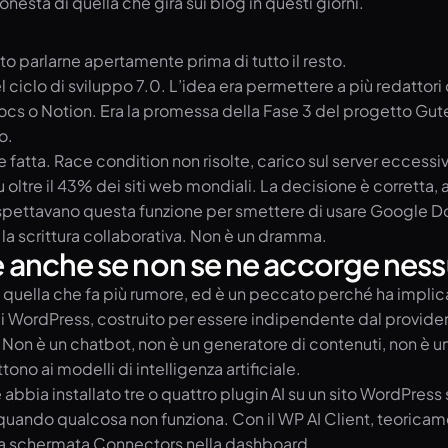
nesta di quella che gira sui blog in questi giorni.
to parlarne apertamente prima di tutto il resto.
l ciclo di sviluppo 7.0. L’idea era permettere a più redattori
s o Notion. Era la promessa della Fase 3 del progetto Gutenb
o.
tta. Race condition non risolte, carico sul server eccessivo,
u oltre il 43% dei siti web mondiali. La decisione è corrett
spettavano questa funzione per smettere di usare Google Docs,
a scrittura collaborativa. Non è un dramma.
te anche se non se ne accorge nes
è quella che fa più rumore, ed è un peccato perché ha impli
e di WordPress, costruito per essere indipendente dal provid
n è un chatbot, non è un generatore di contenuti, non è un’int
tono ai modelli di intelligenza artificiale.
abbia installato tre o quattro plugin AI su un sito WordPress s
ri quando qualcosa non funziona. Con il WP AI Client, teoricam
uova schermata Connectors nella dashboard.