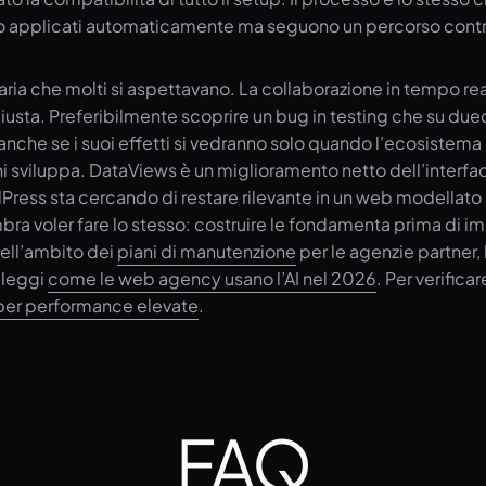
o applicati automaticamente ma seguono un percorso controll
aria che molti si aspettavano. La collaborazione in tempo re
a giusta. Preferibilmente scoprire un bug in testing che su due
o, anche se i suoi effetti si vedranno solo quando l’ecosistema
i sviluppa. DataViews è un miglioramento netto dell’interfac
Press sta cercando di restare rilevante in un web modellato s
mbra voler fare lo stesso: costruire le fondamenta prima di i
ell’ambito dei
piani di manutenzione
per le agenzie partner, 
 leggi
come le web agency usano l’AI nel 2026
. Per verific
 per performance elevate
.
FAQ