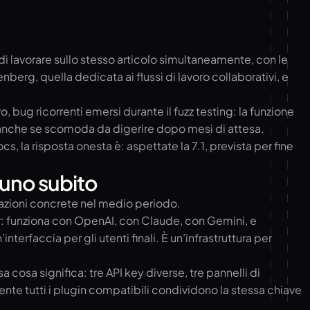
 di lavorare sullo stesso articolo simultaneamente, con le
erg, quella dedicata ai flussi di lavoro collaborativi, e
 bug ricorrenti emersi durante il fuzz testing: la funzione
a, anche se scomoda da digerire dopo mesi di attesa.
 la risposta onesta è: aspettate la 7.1, prevista per fine
suno subito
cazioni concrete nel medio periodo.
er: funziona con OpenAI, con Claude, con Gemini, e
erfaccia per gli utenti finali. È un’infrastruttura per
a cosa significa: tre API key diverse, tre pannelli di
ente tutti i plugin compatibili condividono la stessa chiave