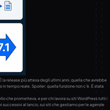
 la release più attesa degli ultimi anni, quella che avrebbe
in tempo reale. Spoiler: quella funzione non c’è. È stata
o che prometteva, e per chi lavora su siti WordPress tutti i
i successivi al lancio, sui siti che gestiamo per le agenzie