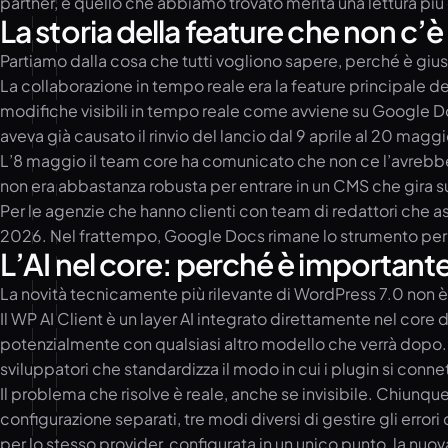
partner, e quello che abbiamo trovato merita una lettura più o
La storia della feature che non c’è
Partiamo dalla cosa che tutti vogliono sapere, perché è gius
La collaborazione in tempo reale era la feature principale de
modifiche visibili in tempo reale come avviene su Google Doc
aveva già causato il rinvio del lancio dal 9 aprile al 20 maggi
L’8 maggio il team core ha comunicato che non ce l’avrebbe fa
non era abbastanza robusta per entrare in un CMS che gira s
Per le agenzie che hanno clienti con team di redattori che a
2026. Nel frattempo, Google Docs rimane lo strumento per l
L’AI nel core: perché è importan
La novità tecnicamente più rilevante di WordPress 7.0 non 
Il WP AI Client è un layer AI integrato direttamente nel cor
potenzialmente con qualsiasi altro modello che verrà dopo. No
sviluppatori che standardizza il modo in cui i plugin si connet
Il problema che risolve è reale, anche se invisibile. Chiunque 
configurazione separati, tre modi diversi di gestire gli erro
per lo stesso provider, configurata in un unico punto, la n