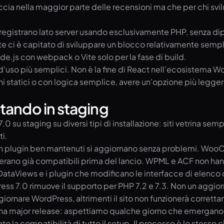
accia nella maggior parte delle recensioni ma che per chi s
 registrano lato server usando esclusivamente PHP, senza di
e ci è capitato di sviluppare un blocco relativamente sempl
e.js con webpack o Vite solo per la fase di build.
’uso più semplici. Non è la fine di React nell’ecosistema Wo
 statici o con logica semplice, avere un’opzione più legger
tando in staging
0 su staging su diversi tipi di installazione: siti vetrina se
ti.
 con plugin ben mantenuti si aggiornano senza problemi. Wo
erano già compatibili prima del lancio. WPML e ACF non hann
DataViews e i plugin che modificano le interfacce di elenco
ess 7.0 rimuove il supporto per PHP 7.2 e 7.3. Non un aggio
iornare WordPress, altrimenti il sito non funzionerà corrett
una major release: aspettiamo qualche giorno che emergano 
o la compatibilità di tutto il setup. Il processo è lo stesso