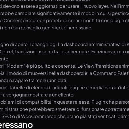
 devono essere aggiornati per usare il nuovo layer. Nell’imme
rebbe cambiare significativamente il modo in cui si gestisce
nuovo Connectors screen potrebbe creare conflitti con plugin
vi non è un consiglio generico, è necessario.
no di aprire il changelog. La dashboard amministrativa di W
ixel, transizioni assenti tra le schermate. Funzionava, ma o
ente.
i “Modern” è più pulito e coerente. Le View Transitions anim
ia il modo di muoversi nella dashboard è la Command Palet
nza navigare tra menu annidati.
zionali tabelle di elenco di articoli, pagine e media con un’i
n fa vergogna mostrare a un cliente.
problemi di compatibilità in questa release. Plugin che per
nistrazione potrebbero smettere di funzionare correttament
ti SEO o di WooCommerce che erano già stati verificati prima
teressano