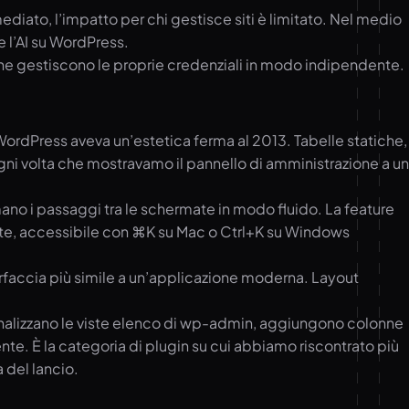
diato, l’impatto per chi gestisce siti è limitato. Nel medio
 l’AI su WordPress.
 che gestiscono le proprie credenziali in modo indipendente.
ordPress aveva un’estetica ferma al 2013. Tabelle statiche,
gni volta che mostravamo il pannello di amministrazione a un
ano i passaggi tra le schermate in modo fluido. La feature
te, accessibile con ⌘K su Mac o Ctrl+K su Windows
nterfaccia più simile a un’applicazione moderna. Layout
sonalizzano le viste elenco di wp-admin, aggiungono colonne
e. È la categoria di plugin su cui abbiamo riscontrato più
 del lancio.