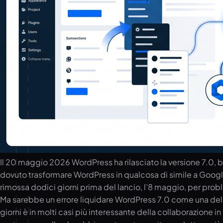
Il 20 maggio 2026 WordPress ha rilasciato la versione 7.0, ba
dovuto trasformare WordPress in qualcosa di simile a Google 
rimossa dodici giorni prima del lancio, l’8 maggio, per probl
Ma sarebbe un errore liquidare WordPress 7.0 come una delusi
giorni è in molti casi più interessante della collaborazione i