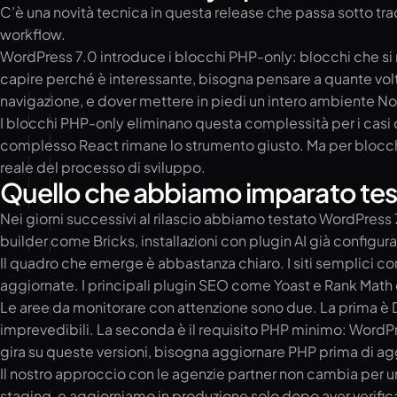
C’è una novità tecnica in questa release che passa sotto tr
workflow.
WordPress 7.0 introduce i blocchi PHP-only: blocchi che si
capire perché è interessante, bisogna pensare a quante volt
navigazione, e dover mettere in piedi un intero ambiente Nod
I blocchi PHP-only eliminano questa complessità per i casi d
complesso React rimane lo strumento giusto. Ma per blocchi
reale del processo di sviluppo.
Quello che abbiamo imparato tes
Nei giorni successivi al rilascio abbiamo testato WordPress 7.
builder come Bricks, installazioni con plugin AI già configura
Il quadro che emerge è abbastanza chiaro. I siti semplici
aggiornate. I principali plugin SEO come Yoast e Rank Math 
Le aree da monitorare con attenzione sono due. La prima è 
imprevedibili. La seconda è il requisito PHP minimo: WordPr
gira su queste versioni, bisogna aggiornare PHP prima di agg
Il nostro approccio con le agenzie partner non cambia per 
staging, e aggiorniamo in produzione solo dopo aver verificat