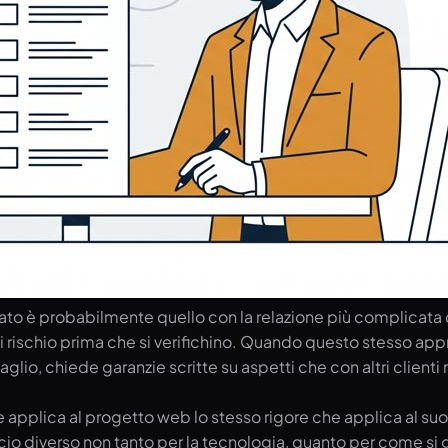
vocato è probabilmente quello con la relazione più complicat
 rischio prima che si verifichino. Quando questo stesso appro
ttaglio, chiede garanzie scritte su aspetti che con altri clie
he applica al progetto web lo stesso rigore che applica al suo
occio diverso non tanto per la tecnologia, quanto per come si 