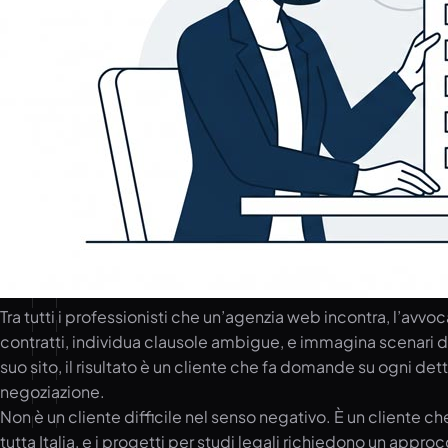
Tra tutti i professionisti che un’agenzia web incontra, l’av
contratti, individua clausole ambigue, e immagina scenari di
suo sito, il risultato è un cliente che fa domande su ogni de
negoziazione.
Non è un cliente difficile nel senso negativo. È un cliente c
tutta Italia, e i progetti per studi legali richiedono un appr