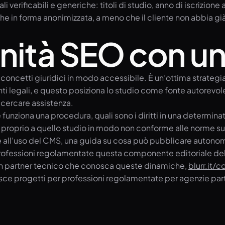
verificabili e generiche: titoli di studio, anno di iscrizione 
nche in forma anonimizzata, a meno che il cliente non abbia già
unità SEO con un
o concetti giuridici in modo accessibile. È un’ottima strate
ti legali, e questo posiziona lo studio come fonte autorevo
 cercare assistenza.
e funziona una procedura, quali sono i diritti in una determi
proprio a quello studio in modo non conforme alle norme sulla
ltre all’uso del CMS, una guida su cosa può pubblicare aut
professioni regolamentate questa componente editoriale del
e un partner tecnico che conosca queste dinamiche,
blurr.it/c
sce progetti per professioni regolamentate per agenzie partne