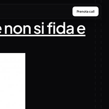
Prenota call
e non si fida e