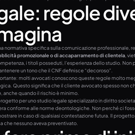
gale: regole div
immagina
na normativa specifica sulla comunicazione professionale, re
blicità promozionale o di accaparramento di clientela
, vie
mpetenza, i titoli posseduti, l’esperienza dello studio. Non 
mantenere un tono che il CNF definisce “decoroso”.
importante: molti avvocati conoscono queste regole molto me
ogica. Questo significa che il cliente avvocato spesso non 
, anche quando il rischio è minimo.
getto per uno studio legale specializzato in diritto societar
era conforme alle norme deontologiche. Non perché ci fosser
trare in caso di qualsiasi contestazione futura. Il progett
la che nessuno aveva preventivato.