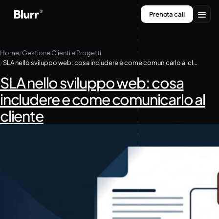
Vai
Prenota call
al
contenuto
Servizi
Home
Gestione Clienti e Progetti
SLA nello sviluppo web: cosa includere e come comunicarlo al cliente
Chi siamo
SLA nello sviluppo web: cosa
Contatti
includere e come comunicarlo al
cliente