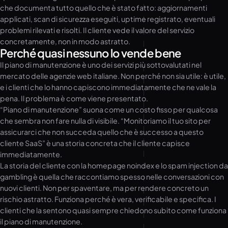
che documenta tutto quello che è stato fatto: aggiornamenti
applicati, scan di sicurezza eseguiti, uptime registrato, eventuali
problemi rilevati e risolti. Il cliente vede il valore del servizio
concretamente, non in modo astratto.
Perché quasi nessuno lo vende bene
Il piano di manutenzione è uno dei servizi più sottovalutati nel
mercato delle agenzie web italiane. Non perché non sia utile: è utile,
e i clienti che lo hanno capiscono immediatamente che ne vale la
pena. Il problema è come viene presentato.
“Piano di manutenzione” suona come un costo fisso per qualcosa
che sembra non fare nulla di visibile. “Monitoriamo il tuo sito per
assicurarci che non succeda quello che è successo a questo
cliente SaaS” è una storia concreta che il cliente capisce
immediatamente.
La storia del cliente con la homepage noindex e lo spam injection da
gambling è quella che raccontiamo spesso nelle conversazioni con
nuovi clienti. Non per spaventare, ma per rendere concreto un
rischio astratto. Funziona perché è vera, verificabile e specifica. I
clienti che la sentono quasi sempre chiedono subito come funziona
il piano di manutenzione.