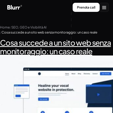
Vai
Prenota call
al
contenuto
Servizi
Home
SEO, GEO e Visibilità AI
Cosa succede a un sito web senza monitoraggio: un caso reale
Chi siamo
Cosa succede a un sito web senza
Contatti
monitoraggio: un caso reale