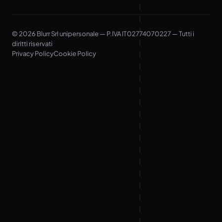
© 2026 Blurr Srl unipersonale — P.IVA IT02774070227 — Tutti i
diritti riservati
Privacy Policy
Cookie Policy