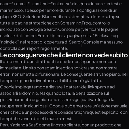
inserito durante un test e
name="robots" content="noindex">
mai rimosso, spesso per errore durante la configurazione di un
plugin SEO. Soluzione Blurr: Verifica sistematica dei meta tag su
tutte le pagine strategiche con Screaming Frog, controllo
incrociato con Google Search Console per verificare le pagine
escluse dall’indice. Errore tipico: la pagina risulta “Esclusa: tag
‘noindex’” nel report di copertura di Search Console ma nessuno
controlla quel report regolarmente.
Le conseguenze che il cliente non vede subito
Il problema di questi attacchi è che le conseguenze non sono
immediate. Un sito con spam injection non crasha, non mostra
errori, non smette di funzionare. Le conseguenze arrivano piano, nel
tempo, e quando diventano visibili il danno è già fatto.
Google impiega tempo a rilevare il pattern dei link spam e ad
associarli al dominio. Ma quando lo fa, la penalizzazione sul
posizionamento organico può essere significativa e lunga da
recuperare. In alcuni casi, Google può emettere un’azione manuale
che richiede un processo di reconsideration request esplicito, con
tempi che vanno da settimane a mesi.
Per un’azienda SaaS come il nostro cliente, con un prodotto che