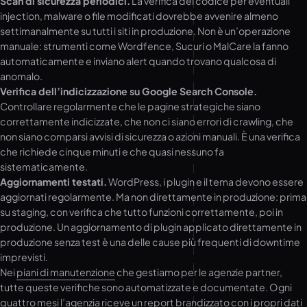
Scan di sicurezza periodici.
La verifica del codice per eventuali
injection, malware o file modificati dovrebbe avvenire almeno
settimanalmente su tutti i siti in produzione. Non è un’operazione
manuale: strumenti come Wordfence, Sucuri o MalCare la fanno
automaticamente e inviano alert quando trovano qualcosa di
anomalo.
Verifica dell’indicizzazione su Google Search Console.
Controllare regolarmente che le pagine strategiche siano
correttamente indicizzate, che non ci siano errori di crawling, che
non siano comparsi avvisi di sicurezza o azioni manuali. È una verifica
che richiede cinque minuti e che quasi nessuno fa
sistematicamente.
Aggiornamenti testati.
WordPress, i plugin e il tema devono essere
aggiornati regolarmente. Ma non direttamente in produzione: prima
su staging, con verifica che tutto funzioni correttamente, poi in
produzione. Un aggiornamento di plugin applicato direttamente in
produzione senza test è una delle cause più frequenti di downtime
imprevisti.
Nei
piani di manutenzione
che gestiamo per le agenzie partner,
tutte queste verifiche sono automatizzate e documentate. Ogni
quattro mesi l’agenzia riceve un report brandizzato con i propri dati