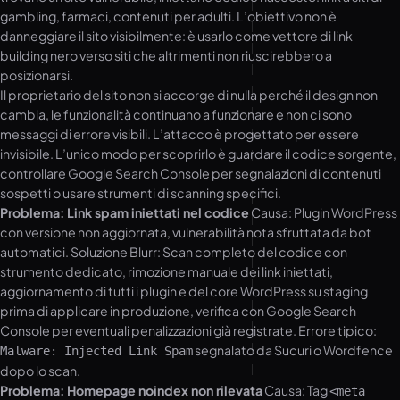
gambling, farmaci, contenuti per adulti. L’obiettivo non è
danneggiare il sito visibilmente: è usarlo come vettore di link
building nero verso siti che altrimenti non riuscirebbero a
posizionarsi.
Il proprietario del sito non si accorge di nulla perché il design non
cambia, le funzionalità continuano a funzionare e non ci sono
messaggi di errore visibili. L’attacco è progettato per essere
invisibile. L’unico modo per scoprirlo è guardare il codice sorgente,
controllare Google Search Console per segnalazioni di contenuti
sospetti o usare strumenti di scanning specifici.
Problema: Link spam iniettati nel codice
Causa: Plugin WordPress
con versione non aggiornata, vulnerabilità nota sfruttata da bot
automatici. Soluzione Blurr: Scan completo del codice con
strumento dedicato, rimozione manuale dei link iniettati,
aggiornamento di tutti i plugin e del core WordPress su staging
prima di applicare in produzione, verifica con Google Search
Console per eventuali penalizzazioni già registrate. Errore tipico:
segnalato da Sucuri o Wordfence
Malware: Injected Link Spam
dopo lo scan.
Problema: Homepage noindex non rilevata
Causa: Tag
<meta