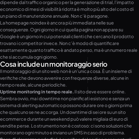
dipende dal traffico organico per la generazione di trial, l’impatto
economico di mesi di visibilità ridotta è molto più alto del costo di
un piano di manutenzione annuale. Non c’è paragone.
La homepage noindex è ancora più immediata nelle sue
conseguenze. Ogni giorno in cui quella pagina non appare su
Google è un giorno in cui potenziali clienti che cercano il prodotto
trovano i competitor invece. Non c’è modo di quantificare
esattamente quanto traffico è andato perso, ma è un numero reale
che si accumula ogni giorno.
Cosa include un monitoraggio serio
Il monitoraggio di un sito web non è un’unica cosa. È un insieme di
verifiche che devono avvenire con frequenze diverse, alcune in
tempo reale, alcune periodiche.
Uptime monitoring in tempo reale.
Il sito deve essere online.
Sembra ovvio, ma i downtime non pianificati esistono e senza un
sistema di alerting automatico possono durare ore o giorni prima
che qualcuno se ne accorga. Un downtime di sei ore su un sito
ecommerce durante un weekend può valere migliaia di euro di
vendite perse. Lo strumento non è costoso: ci sono soluzioni che
monitorano ogni minuto e inviano un SMS in caso di problema.