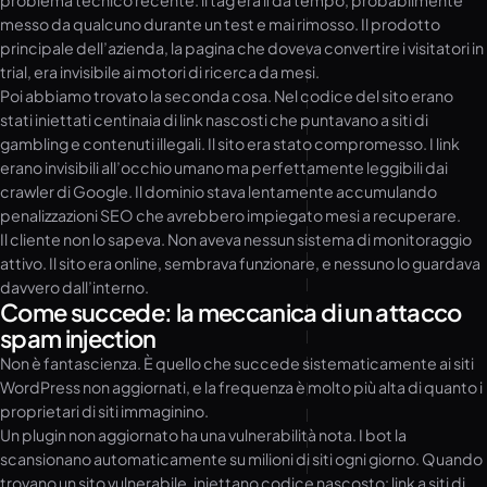
problema tecnico recente: il tag era lì da tempo, probabilmente
messo da qualcuno durante un test e mai rimosso. Il prodotto
principale dell’azienda, la pagina che doveva convertire i visitatori in
trial, era invisibile ai motori di ricerca da mesi.
Poi abbiamo trovato la seconda cosa. Nel codice del sito erano
stati iniettati centinaia di link nascosti che puntavano a siti di
gambling e contenuti illegali. Il sito era stato compromesso. I link
erano invisibili all’occhio umano ma perfettamente leggibili dai
crawler di Google. Il dominio stava lentamente accumulando
penalizzazioni SEO che avrebbero impiegato mesi a recuperare.
Il cliente non lo sapeva. Non aveva nessun sistema di monitoraggio
attivo. Il sito era online, sembrava funzionare, e nessuno lo guardava
davvero dall’interno.
Come succede: la meccanica di un attacco
spam injection
Non è fantascienza. È quello che succede sistematicamente ai siti
WordPress non aggiornati, e la frequenza è molto più alta di quanto i
proprietari di siti immaginino.
Un plugin non aggiornato ha una vulnerabilità nota. I bot la
scansionano automaticamente su milioni di siti ogni giorno. Quando
trovano un sito vulnerabile, iniettano codice nascosto: link a siti di