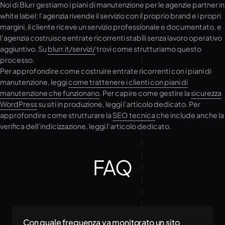
Noi di Blurr gestiamo i piani di manutenzione per le agenzie partner in
white label: l’agenzia rivende il servizio con il proprio brand e i propri
margini, il cliente riceve un servizio professionale e documentato, e
l’agenzia costruisce entrate ricorrenti stabili senza lavoro operativo
aggiuntivo. Su
blurr.it/servizi/
trovi come strutturiamo questo
processo.
Per approfondire come costruire entrate ricorrenti con i piani di
manutenzione, leggi
come trattenere i clienti con piani di
manutenzione che funzionano
. Per capire come gestire la
sicurezza
WordPress
su siti in produzione, leggi l’articolo dedicato. Per
approfondire come strutturare la
SEO tecnica
che include anche la
verifica dell’indicizzazione, leggi l’articolo dedicato.
FAQ
Con quale frequenza va monitorato un sito