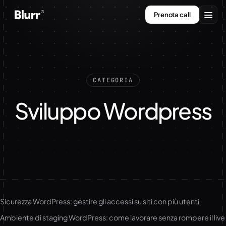
Vai
Prenota call
al
contenuto
Servizi
Chi siamo
CATEGORIA
Contatti
Sviluppo Wordpress
Sicurezza WordPress: gestire gli accessi su siti con più utenti
Ambiente di staging WordPress: come lavorare senza rompere il live