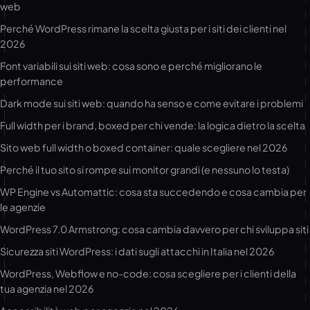
web
Perché WordPress rimane la scelta giusta per i siti dei clienti nel
2026
Font variabili sui siti web: cosa sono e perché migliorano le
performance
Dark mode sui siti web: quando ha senso e come evitare i problemi
Full width per i brand, boxed per chi vende: la logica dietro la scelta
Sito web full width o boxed container: quale scegliere nel 2026
Perché il tuo sito si rompe sui monitor grandi (e nessuno lo testa)
WP Engine vs Automattic: cosa sta succedendo e cosa cambia per
le agenzie
WordPress 7.0 Armstrong: cosa cambia davvero per chi sviluppa siti
Sicurezza siti WordPress: i dati sugli attacchi in Italia nel 2026
WordPress, Webflow e no-code: cosa scegliere per i clienti della
tua agenzia nel 2026