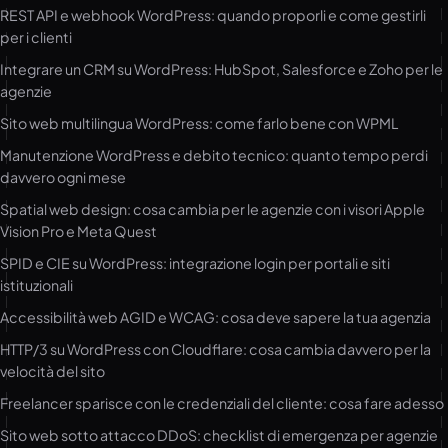
REST API e webhook WordPress: quando proporli e come gestirli
per i clienti
Integrare un CRM su WordPress: HubSpot, Salesforce e Zoho per le
agenzie
Sito web multilingua WordPress: come farlo bene con WPML
Manutenzione WordPress e debito tecnico: quanto tempo perdi
davvero ogni mese
Spatial web design: cosa cambia per le agenzie con i visori Apple
Vision Pro e Meta Quest
SPID e CIE su WordPress: integrazione login per portali e siti
istituzionali
Accessibilità web AGID e WCAG: cosa deve sapere la tua agenzia
HTTP/3 su WordPress con Cloudflare: cosa cambia davvero per la
velocità del sito
Freelancer sparisce con le credenziali del cliente: cosa fare adesso
Sito web sotto attacco DDoS: checklist di emergenza per agenzie