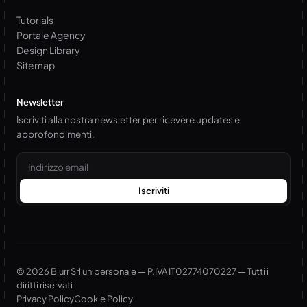
Tutorials
Portale Agency
Design Library
Sitemap
Newsletter
Iscriviti alla nostra newsletter per ricevere updates e
approfondimenti.
Email
Iscriviti
© 2026 Blurr Srl unipersonale — P.IVA IT02774070227 — Tutti i
diritti riservati
Privacy Policy
Cookie Policy