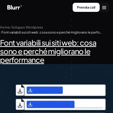
Vai
Prenota call
al
contenuto
Servizi
Home
Sviluppo Wordpress
Font variabili sui siti web: cosa sono e perché migliorano le performance
Chi siamo
Font variabili sui siti web: cosa
Contatti
sono e perché migliorano le
performance