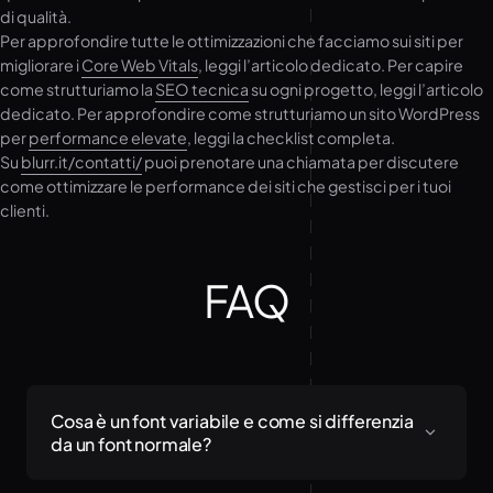
di qualità.
Per approfondire tutte le ottimizzazioni che facciamo sui siti per
migliorare i
Core Web Vitals
, leggi l’articolo dedicato. Per capire
come strutturiamo la
SEO tecnica
su ogni progetto, leggi l’articolo
dedicato. Per approfondire come strutturiamo un sito WordPress
per
performance elevate
, leggi la checklist completa.
Su
blurr.it/contatti/
puoi prenotare una chiamata per discutere
come ottimizzare le performance dei siti che gestisci per i tuoi
clienti.
FAQ
Cosa è un font variabile e come si differenzia
da un font normale?
Un font variabile è un singolo file che contiene