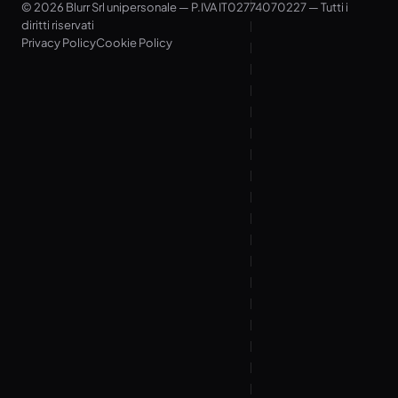
© 2026 Blurr Srl unipersonale — P.IVA IT02774070227 — Tutti i
diritti riservati
Privacy Policy
Cookie Policy