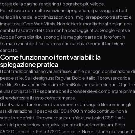
totale della pagina, rendering tipografico più veloce.
Per i siti web con molta variazione tipografica, il passaggio ai font
variabili è una delle ottimizzazioni con il miglior rapporto tra sforzo e
impatto sui
Core Web Vitals
. Non richiede modifiche al design, non
cambia l’aspetto del sito e non ha costi aggiuntivi: Google Fonts e
Adobe Fonts distribuiscono già la maggior parte dei loro font in
formato variabile. L’unica cosa che cambia è come il font viene
caricato.
Come funzionano i font variabili: la
spiegazione pratica
I font tradizionali hanno varianti fisse: un file per ogni combinazione di
peso e stile. Se il design usa Regular, Bold e Italic, il browser carica
tre file. Se usa anche Medium e SemiBold, ne carica cinque. Ogni file
è una richiesta HTTP separata che il browser deve completare prima
di renderizzare il testo correttamente.
I font variabili funzionano diversamente. Un singolo file contiene gli
assi di variazione: il peso va da 100 a 900 in modo continuo, non a
scatti predefiniti. Il browser carica un file e usa i valori CSS
font-
per selezionare qualsiasi punto di quel continuum. Peso
weight
450? Disponibile. Peso 372? Disponibile. Non esistono più “varianti”: