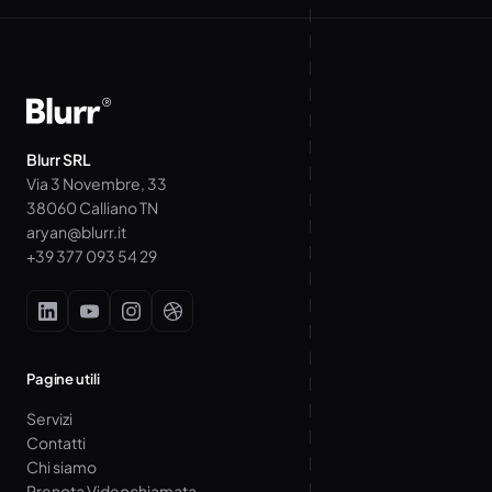
Blurr SRL
Via 3 Novembre, 33
38060 Calliano TN
aryan@blurr.it
+39 377 093 54 29
Pagine utili
Servizi
Contatti
Chi siamo
Prenota Videochiamata