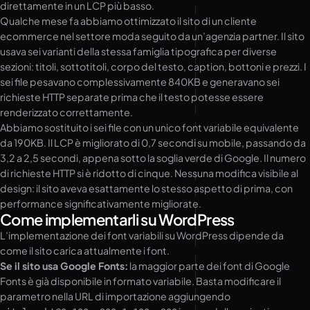
direttamente in un LCP più basso.
Qualche mese fa abbiamo ottimizzato il sito di un cliente
ecommerce nel settore moda seguito da un’agenzia partner. Il sito
usava sei varianti della stessa famiglia tipografica per diverse
sezioni: titoli, sottotitoli, corpo del testo, caption, bottoni e prezzi. I
sei file pesavano complessivamente 840KB e generavano sei
richieste HTTP separate prima che il testo potesse essere
renderizzato correttamente.
Abbiamo sostituito i sei file con un unico font variabile equivalente
da 190KB. Il LCP è migliorato di 0,7 secondi su mobile, passando da
3,2 a 2,5 secondi, appena sotto la soglia verde di Google. Il numero
di richieste HTTP si è ridotto di cinque. Nessuna modifica visibile al
design: il sito aveva esattamente lo stesso aspetto di prima, con
performance significativamente migliorate.
Come implementarli su WordPress
L’implementazione dei font variabili su WordPress dipende da
come il sito carica attualmente i font.
Se il sito usa Google Fonts:
la maggior parte dei font di Google
Fonts è già disponibile in formato variabile. Basta modificare il
parametro nella URL di importazione aggiungendo