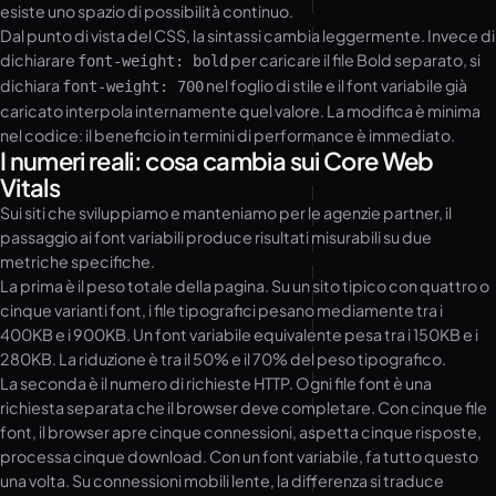
esiste uno spazio di possibilità continuo.
Dal punto di vista del CSS, la sintassi cambia leggermente. Invece di
dichiarare
per caricare il file Bold separato, si
font-weight: bold
dichiara
nel foglio di stile e il font variabile già
font-weight: 700
caricato interpola internamente quel valore. La modifica è minima
nel codice: il beneficio in termini di performance è immediato.
I numeri reali: cosa cambia sui Core Web
Vitals
Sui siti che sviluppiamo e manteniamo per le agenzie partner, il
passaggio ai font variabili produce risultati misurabili su due
metriche specifiche.
La prima è il peso totale della pagina. Su un sito tipico con quattro o
cinque varianti font, i file tipografici pesano mediamente tra i
400KB e i 900KB. Un font variabile equivalente pesa tra i 150KB e i
280KB. La riduzione è tra il 50% e il 70% del peso tipografico.
La seconda è il numero di richieste HTTP. Ogni file font è una
richiesta separata che il browser deve completare. Con cinque file
font, il browser apre cinque connessioni, aspetta cinque risposte,
processa cinque download. Con un font variabile, fa tutto questo
una volta. Su connessioni mobili lente, la differenza si traduce