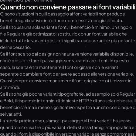
Quando non conviene passare ai font variabili
Ci sono situazioni in cui il passaggio ai font variabili non produce
benefici significativi o introduce complessità non giustificata.
Se il sito usa una sola variante font, il beneficio è minimo. Un singolo
file Regular è già ottimizzato: sostituirlo con un font variabile che
include tutte le varianti possibili significa caricare un file più pesante
del necessario.
Se il font scelto dal design non ha una versione variabile disponibile,
non è possibile fare il passaggio senza cambiare il font. In questo
caso, la scelta è tra mantenere il font originale con le varianti
separate o cambiare font per avere accesso alla versione variabile.
Quasi sempre conviene mantenere il font originale e ottimizzare in
altri modi.
Se il sito ha già poche varianti tipografiche, ad esempio solo Regular
e Bold, il risparmio in termini di richieste HTTP è di una sola richiesta. Il
beneficio c’è ma è meno significativo rispetto a un sito con cinque o
sei varianti.
La regola pratica che usiamo: il passaggio ai font variabili ha senso
quando il sito usa tre o più varianti della stessa famiglia tipografica e
quando il font è disponibile in versione variabile senza compromessi