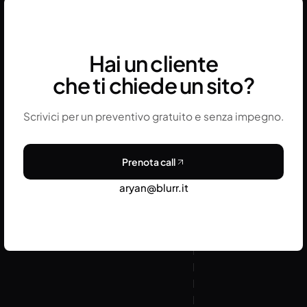
complessità del sistema tipografico. Per siti con
design system ben strutturato, il passaggio
richiede tra le due e le quattro ore incluso il testing
Hai un cliente
su tutti i breakpoint.
che ti chiede un sito?
Scrivici per un preventivo gratuito e senza impegno.
Prenota call
aryan@blurr.it