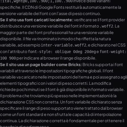
invece delle varianti
:ital,wght@0,100..900;1,100..900
specifiche. Il CDN di Google Fonts restituirà automaticamente la
versione variabile del font con l’asse di peso continuo.
Se il sito usa font caricati localmente:
verificare se il font provider
distribuisce una versione variabile del font in formato
. La
.woff2
maggior parte dei font professionali ha una versione variabile
disponibile. Il file va rinominato in modo che rifletta la natura
variabile, ad esempio
, e dichiarato nel CSS
inter-variable.woff2
con l’attributo
e
font-style: oblique 0deg 20deg
font-weight:
per indicare al browser il range disponibile.
100 900
Se il sito usa un page builder come Bricks:
Bricks supporta i font
variabili attraverso le impostazioni tipografiche globali. Il font
variabile va caricato nelle impostazioni del tema e poi assegnato agli
elementi tipografici con i valori di peso corretti. La modifica
richiede pochi minuti se il font è già disponibile in formato variabile.
Il problema che troviamo più spesso nelle implementazioni è la
dichiarazione CSS non corretta. Un font variabile dichiarato senza
specificare il range di peso supportato viene trattato dal browser
come un font standard e non sfrutta le capacità di interpolazione
continua. La dichiarazione corretta è fondamentale per ottenere il
beneficio di performance.