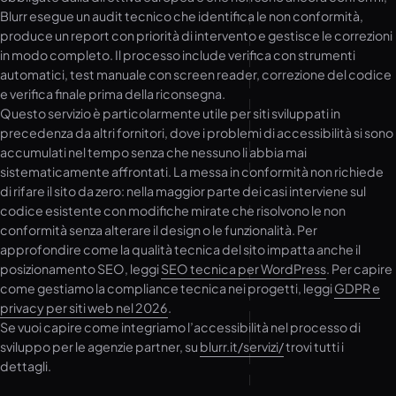
Blurr esegue un audit tecnico che identifica le non conformità,
produce un report con priorità di intervento e gestisce le correzioni
in modo completo. Il processo include verifica con strumenti
automatici, test manuale con screen reader, correzione del codice
e verifica finale prima della riconsegna.
Questo servizio è particolarmente utile per siti sviluppati in
precedenza da altri fornitori, dove i problemi di accessibilità si sono
accumulati nel tempo senza che nessuno li abbia mai
sistematicamente affrontati. La messa in conformità non richiede
di rifare il sito da zero: nella maggior parte dei casi interviene sul
codice esistente con modifiche mirate che risolvono le non
conformità senza alterare il design o le funzionalità. Per
approfondire come la qualità tecnica del sito impatta anche il
posizionamento SEO, leggi
SEO tecnica per WordPress
. Per capire
come gestiamo la compliance tecnica nei progetti, leggi
GDPR e
privacy per siti web nel 2026
.
Se vuoi capire come integriamo l’accessibilità nel processo di
sviluppo per le agenzie partner, su
blurr.it/servizi/
trovi tutti i
dettagli.