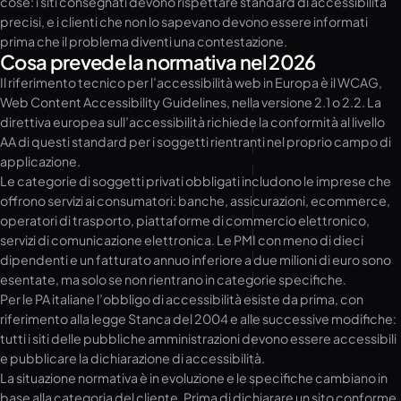
cose: i siti consegnati devono rispettare standard di accessibilità
precisi, e i clienti che non lo sapevano devono essere informati
prima che il problema diventi una contestazione.
Cosa prevede la normativa nel 2026
Il riferimento tecnico per l’accessibilità web in Europa è il WCAG,
Web Content Accessibility Guidelines, nella versione 2.1 o 2.2. La
direttiva europea sull’accessibilità richiede la conformità al livello
AA di questi standard per i soggetti rientranti nel proprio campo di
applicazione.
Le categorie di soggetti privati obbligati includono le imprese che
offrono servizi ai consumatori: banche, assicurazioni, ecommerce,
operatori di trasporto, piattaforme di commercio elettronico,
servizi di comunicazione elettronica. Le PMI con meno di dieci
dipendenti e un fatturato annuo inferiore a due milioni di euro sono
esentate, ma solo se non rientrano in categorie specifiche.
Per le PA italiane l’obbligo di accessibilità esiste da prima, con
riferimento alla legge Stanca del 2004 e alle successive modifiche:
tutti i siti delle pubbliche amministrazioni devono essere accessibili
e pubblicare la dichiarazione di accessibilità.
La situazione normativa è in evoluzione e le specifiche cambiano in
base alla categoria del cliente. Prima di dichiarare un sito conforme,