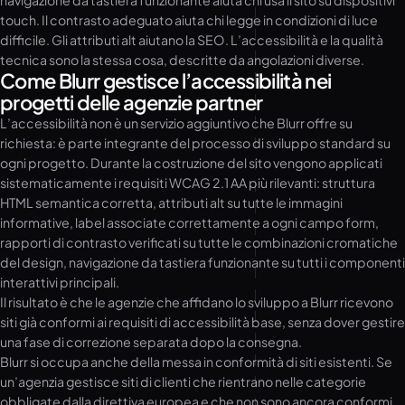
navigazione da tastiera funzionante aiuta chi usa il sito su dispositivi
touch. Il contrasto adeguato aiuta chi legge in condizioni di luce
difficile. Gli attributi alt aiutano la SEO. L’accessibilità e la qualità
tecnica sono la stessa cosa, descritte da angolazioni diverse.
Come Blurr gestisce l’accessibilità nei
progetti delle agenzie partner
L’accessibilità non è un servizio aggiuntivo che Blurr offre su
richiesta: è parte integrante del processo di sviluppo standard su
ogni progetto. Durante la costruzione del sito vengono applicati
sistematicamente i requisiti WCAG 2.1 AA più rilevanti: struttura
HTML semantica corretta, attributi alt su tutte le immagini
informative, label associate correttamente a ogni campo form,
rapporti di contrasto verificati su tutte le combinazioni cromatiche
del design, navigazione da tastiera funzionante su tutti i componenti
interattivi principali.
Il risultato è che le agenzie che affidano lo sviluppo a Blurr ricevono
siti già conformi ai requisiti di accessibilità base, senza dover gestire
una fase di correzione separata dopo la consegna.
Blurr si occupa anche della messa in conformità di siti esistenti. Se
un’agenzia gestisce siti di clienti che rientrano nelle categorie
obbligate dalla direttiva europea e che non sono ancora conformi,