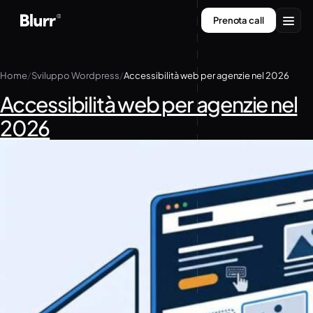
Vai
Prenota call
al
contenuto
Servizi
Home
Sviluppo Wordpress
Accessibilità web per agenzie nel 2026
Chi siamo
Accessibilità web per agenzie nel
2026
Contatti