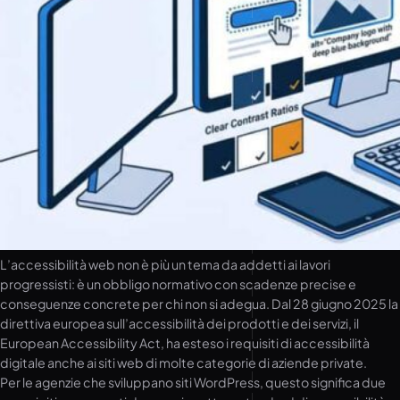
L’accessibilità web non è più un tema da addetti ai lavori
progressisti: è un obbligo normativo con scadenze precise e
conseguenze concrete per chi non si adegua. Dal 28 giugno 2025 la
direttiva europea sull’accessibilità dei prodotti e dei servizi, il
European Accessibility Act, ha esteso i requisiti di accessibilità
digitale anche ai siti web di molte categorie di aziende private.
Per le agenzie che sviluppano siti WordPress, questo significa due