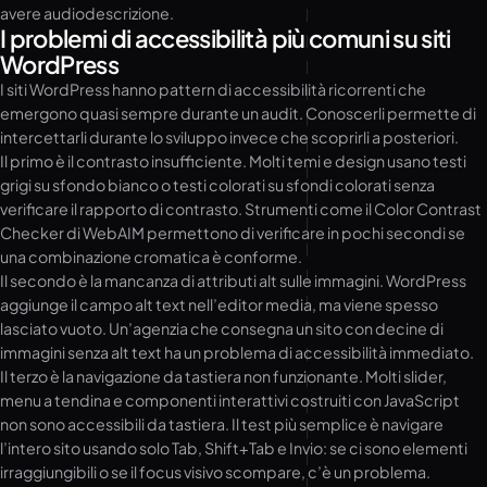
avere audiodescrizione.
I problemi di accessibilità più comuni su siti
WordPress
I siti WordPress hanno pattern di accessibilità ricorrenti che
emergono quasi sempre durante un audit. Conoscerli permette di
intercettarli durante lo sviluppo invece che scoprirli a posteriori.
Il primo è il contrasto insufficiente. Molti temi e design usano testi
grigi su sfondo bianco o testi colorati su sfondi colorati senza
verificare il rapporto di contrasto. Strumenti come il Color Contrast
Checker di WebAIM permettono di verificare in pochi secondi se
una combinazione cromatica è conforme.
Il secondo è la mancanza di attributi alt sulle immagini. WordPress
aggiunge il campo alt text nell’editor media, ma viene spesso
lasciato vuoto. Un’agenzia che consegna un sito con decine di
immagini senza alt text ha un problema di accessibilità immediato.
Il terzo è la navigazione da tastiera non funzionante. Molti slider,
menu a tendina e componenti interattivi costruiti con JavaScript
non sono accessibili da tastiera. Il test più semplice è navigare
l’intero sito usando solo Tab, Shift+Tab e Invio: se ci sono elementi
irraggiungibili o se il focus visivo scompare, c’è un problema.