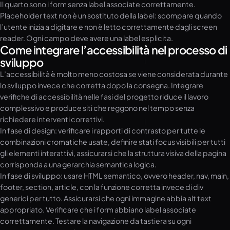
Il quarto sono i form senza label associate correttamente.
Placeholder text non è un sostituto della label: scompare quando
l’utente inizia a digitare e non è letto correttamente dagli screen
reader. Ogni campo deve avere una label esplicita.
Come integrare l’accessibilità nel processo di
sviluppo
L’accessibilità è molto meno costosa se viene considerata durante
lo sviluppo invece che corretta dopo la consegna. Integrare
verifiche di accessibilità nelle fasi del progetto riduce il lavoro
complessivo e produce siti che reggono nel tempo senza
richiedere interventi correttivi.
In fase di design: verificare i rapporti di contrasto per tutte le
combinazioni cromatiche usate, definire stati focus visibili per tutti
gli elementi interattivi, assicurarsi che la struttura visiva della pagina
corrisponda a una gerarchia semantica logica.
In fase di sviluppo: usare HTML semantico, ovvero header, nav, main,
footer, section, article, con la funzione corretta invece di div
generici per tutto. Assicurarsi che ogni immagine abbia alt text
appropriato. Verificare che i form abbiano label associate
correttamente. Testare la navigazione da tastiera su ogni