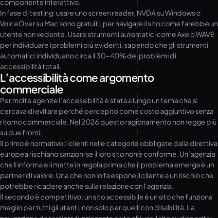
componente interattivo.
In fase di testing: usare uno screen reader, NVDA su Windows o
VoiceOver su Mac sono gratuiti, per navigare il sito come farebbe un
utente non vedente. Usare strumenti automatici come Axe o WAVE
per individuare i problemi più evidenti, sapendo che gli strumenti
automatici individuano circa il 30-40% dei problemi di
accessibilità totali.
L’accessibilità come argomento
commerciale
Per molte agenzie l’accessibilità è stata a lungo un tema che si
cercava di evitare perché percepito come costo aggiuntivo senza
ritorno commerciale. Nel 2026 questo ragionamento non regge più
su due fronti.
Il primo è normativo: i clienti nelle categorie obbligate dalla direttiva
europea rischiano sanzioni se il loro sito non è conforme. Un’agenzia
che li informa e li mette in regola prima che il problema emerga è un
partner di valore. Una che non lo fa espone il cliente a un rischio che
potrebbe ricadere anche sulla relazione con l’agenzia.
Il secondo è competitivo: un sito accessibile è un sito che funziona
meglio per tutti gli utenti, non solo per quelli con disabilità. La