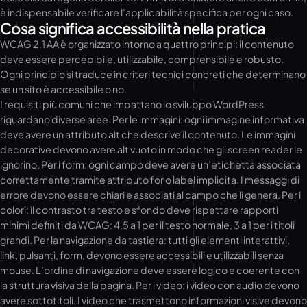
è indispensabile verificare l’applicabilità specifica per ogni caso.
Cosa significa accessibilità nella pratica
WCAG 2.1 AA è organizzato intorno a quattro principi: il contenuto
deve essere percepibile, utilizzabile, comprensibile e robusto.
Ogni principio si traduce in criteri tecnici concreti che determinano
se un sito è accessibile o no.
I requisiti più comuni che impattano lo sviluppo WordPress
riguardano diverse aree. Per le immagini: ogni immagine informativa
deve avere un attributo alt che descrive il contenuto. Le immagini
decorative devono avere alt vuoto in modo che gli screen reader le
ignorino. Per i form: ogni campo deve avere un’etichetta associata
correttamente tramite attributo for o label implicita. I messaggi di
errore devono essere chiari e associati al campo che li genera. Per i
colori: il contrasto tra testo e sfondo deve rispettare rapporti
minimi definiti da WCAG: 4,5 a 1 per il testo normale, 3 a 1 per i titoli
grandi. Per la navigazione da tastiera: tutti gli elementi interattivi,
link, pulsanti, form, devono essere accessibili e utilizzabili senza
mouse. L’ordine di navigazione deve essere logico e coerente con
la struttura visiva della pagina. Per i video: i video con audio devono
avere sottotitoli. I video che trasmettono informazioni visive devono