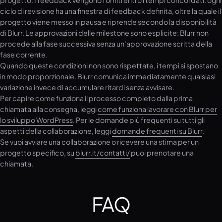
progetto. I feedback vengono forniti entro i tempi concordati: ogni
ciclo di revisione ha una finestra di feedback definita, oltre la quale il
progetto viene messo in pausa e riprende secondo la disponibilità
di Blurr. Le approvazioni delle milestone sono esplicite: Blurr non
procede alla fase successiva senza un’approvazione scritta della
fase corrente.
Quando queste condizioni non sono rispettate, i tempi si spostano
in modo proporzionale. Blurr comunica immediatamente qualsiasi
variazione invece di accumulare ritardi senza avvisare.
Per capire come funziona il processo completo dalla prima
chiamata alla consegna, leggi
come funziona lavorare con Blurr per
lo sviluppo WordPress
. Per le domande più frequenti su tutti gli
aspetti della collaborazione, leggi
domande frequenti su Blurr
.
Se vuoi avviare una collaborazione o ricevere una stima per un
progetto specifico, su
blurr.it/contatti/
puoi prenotare una
chiamata.
FAQ