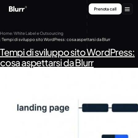
Vai
Prenota call
al
contenuto
Servizi
Home
White Label e Outsourcing
Tempi di sviluppo sito WordPress: cosa aspettarsi da Blurr
Chi siamo
Tempi di sviluppo sito WordPress:
Contatti
cosa aspettarsi da Blurr