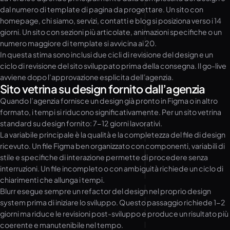
dal numero di template di pagina da progettare. Un sito con
homepage, chi siamo, servizi, contatti e blog si posiziona verso i 14
giorni. Un sito con sezioni più articolate, animazioni specifiche o un
numero maggiore di template si avvicina ai 20.
In questa stima sono inclusi due cicli di revisione del design e un
ciclo di revisione del sito sviluppato prima della consegna. Il go-live
avviene dopo l’approvazione esplicita dell’agenzia.
Sito vetrina su design fornito dall’agenzia
Quando l’agenzia fornisce un design già pronto in Figma o in altro
formato, i tempi si riducono significativamente. Per un sito vetrina
standard su design fornito: 7-12 giorni lavorativi.
La variabile principale è la qualità e la completezza del file di design
ricevuto. Un file Figma ben organizzato con componenti, variabili di
stile e specifiche di interazione permette di procedere senza
interruzioni. Un file incompleto o con ambiguità richiede un ciclo di
chiarimenti che allunga i tempi.
Blurr esegue sempre un refactor del design nel proprio design
system prima di iniziare lo sviluppo. Questo passaggio richiede 1-2
giorni ma riduce le revisioni post-sviluppo e produce un risultato più
coerente e manutenibile nel tempo.