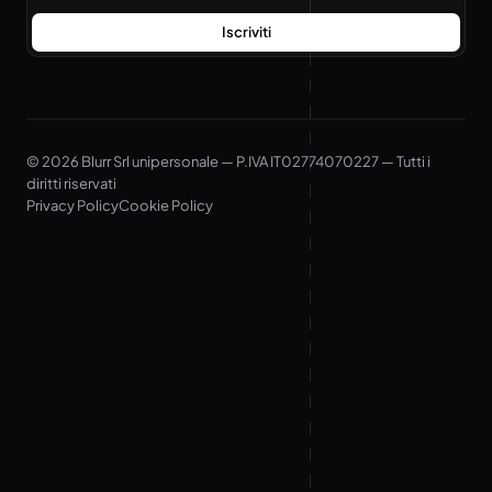
Iscriviti
© 2026 Blurr Srl unipersonale — P.IVA IT02774070227 — Tutti i
diritti riservati
Privacy Policy
Cookie Policy