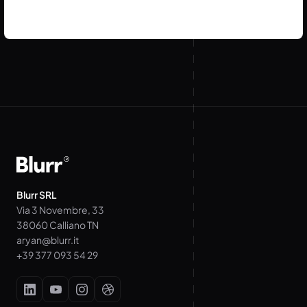
Blurr SRL
Via 3 Novembre, 33
38060 Calliano TN
aryan@blurr.it
+39 377 093 54 29