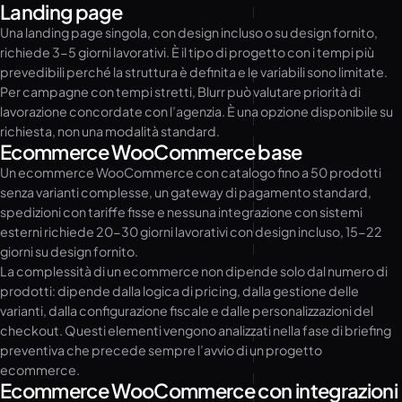
Landing page
Una landing page singola, con design incluso o su design fornito,
richiede 3-5 giorni lavorativi. È il tipo di progetto con i tempi più
prevedibili perché la struttura è definita e le variabili sono limitate.
Per campagne con tempi stretti, Blurr può valutare priorità di
lavorazione concordate con l’agenzia. È una opzione disponibile su
richiesta, non una modalità standard.
Ecommerce WooCommerce base
Un ecommerce WooCommerce con catalogo fino a 50 prodotti
senza varianti complesse, un gateway di pagamento standard,
spedizioni con tariffe fisse e nessuna integrazione con sistemi
esterni richiede 20-30 giorni lavorativi con design incluso, 15-22
giorni su design fornito.
La complessità di un ecommerce non dipende solo dal numero di
prodotti: dipende dalla logica di pricing, dalla gestione delle
varianti, dalla configurazione fiscale e dalle personalizzazioni del
checkout. Questi elementi vengono analizzati nella fase di briefing
preventiva che precede sempre l’avvio di un progetto
ecommerce.
Ecommerce WooCommerce con integrazioni