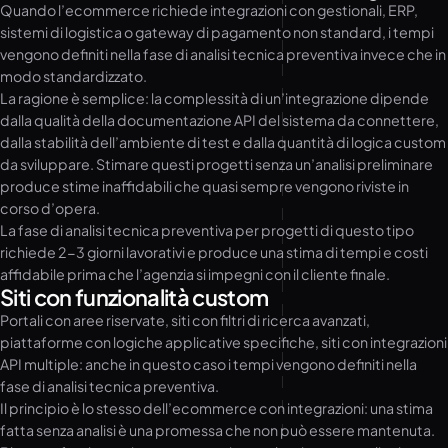
Quando l’ecommerce richiede integrazioni con gestionali, ERP,
sistemi di logistica o gateway di pagamento non standard, i tempi
vengono definiti nella fase di analisi tecnica preventiva invece che in
modo standardizzato.
La ragione è semplice: la complessità di un’integrazione dipende
dalla qualità della documentazione API del sistema da connettere,
dalla stabilità dell’ambiente di test e dalla quantità di logica custom
da sviluppare. Stimare questi progetti senza un’analisi preliminare
produce stime inaffidabili che quasi sempre vengono riviste in
corso d’opera.
La fase di analisi tecnica preventiva per progetti di questo tipo
richiede 2-3 giorni lavorativi e produce una stima di tempi e costi
affidabile prima che l’agenzia si impegni con il cliente finale.
Siti con funzionalità custom
Portali con aree riservate, siti con filtri di ricerca avanzati,
piattaforme con logiche applicative specifiche, siti con integrazioni
API multiple: anche in questo caso i tempi vengono definiti nella
fase di analisi tecnica preventiva.
Il principio è lo stesso dell’ecommerce con integrazioni: una stima
fatta senza analisi è una promessa che non può essere mantenuta.