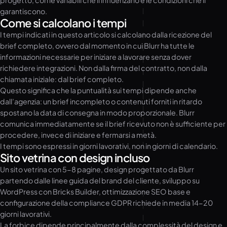
progetto, con le variabili che li influenzano e le condizioni che li
garantiscono.
Come si calcolano i tempi
I tempi indicati in questo articolo si calcolano dalla ricezione del
brief completo, ovvero dal momento in cui Blurr ha tutte le
informazioni necessarie per iniziare a lavorare senza dover
richiedere integrazioni. Non dalla firma del contratto, non dalla
chiamata iniziale: dal brief completo.
Questo significa che la puntualità sui tempi dipende anche
dall’agenzia: un brief incompleto o contenuti forniti in ritardo
spostano la data di consegna in modo proporzionale. Blurr
comunica immediatamente se il brief ricevuto non è sufficiente per
procedere, invece di iniziare e fermarsi a metà.
I tempi sono espressi in giorni lavorativi, non in giorni di calendario.
Sito vetrina con design incluso
Un sito vetrina con 5-8 pagine, design progettato da Blurr
partendo dalle linee guida del brand del cliente, sviluppo su
WordPress con Bricks Builder, ottimizzazione SEO base e
configurazione della compliance GDPR richiede in media 14-20
giorni lavorativi.
La forbice dipende principalmente dalla complessità del design e