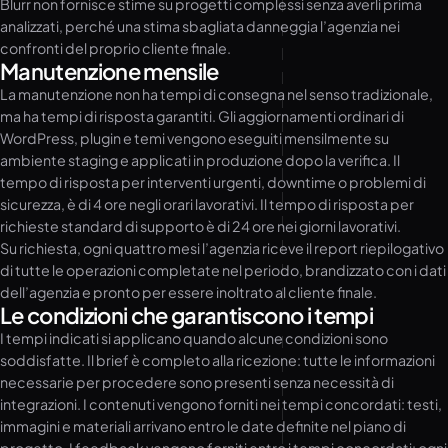
Blurr non fornisce stime su progetti complessi senza averli prima
analizzati, perché una stima sbagliata danneggia l’agenzia nei
confronti del proprio cliente finale.
Manutenzione mensile
La manutenzione non ha tempi di consegna nel senso tradizionale,
ma ha tempi di risposta garantiti. Gli aggiornamenti ordinari di
WordPress, plugin e temi vengono eseguiti mensilmente su
ambiente staging e applicati in produzione dopo la verifica. Il
tempo di risposta per interventi urgenti, downtime o problemi di
sicurezza, è di 4 ore negli orari lavorativi. Il tempo di risposta per
richieste standard di supporto è di 24 ore nei giorni lavorativi.
Su richiesta, ogni quattro mesi l’agenzia riceve il report riepilogativo
di tutte le operazioni completate nel periodo, brandizzato con i dati
dell’agenzia e pronto per essere inoltrato al cliente finale.
Le condizioni che garantiscono i tempi
I tempi indicati si applicano quando alcune condizioni sono
soddisfatte. Il brief è completo alla ricezione: tutte le informazioni
necessarie per procedere sono presenti senza necessità di
integrazioni. I contenuti vengono forniti nei tempi concordati: testi,
immagini e materiali arrivano entro le date definite nel piano di