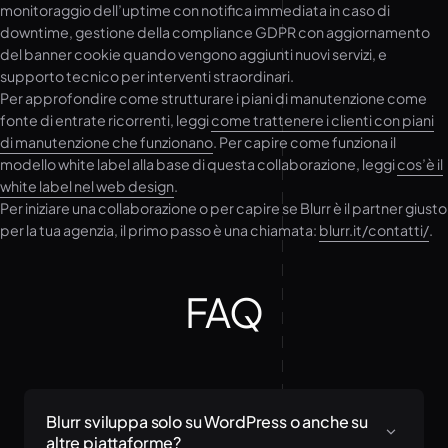
monitoraggio dell’uptime con notifica immediata in caso di
downtime, gestione della compliance GDPR con aggiornamento
del banner cookie quando vengono aggiunti nuovi servizi, e
supporto tecnico per interventi straordinari.
Per approfondire come strutturare i piani di manutenzione come
fonte di entrate ricorrenti, leggi
come trattenere i clienti con piani
di manutenzione che funzionano
. Per capire come funziona il
modello white label alla base di questa collaborazione, leggi
cos’è il
white label nel web design
.
Per iniziare una collaborazione o per capire se Blurr è il partner giusto
per la tua agenzia, il primo passo è una chiamata:
blurr.it/contatti/
.
FAQ
Blurr sviluppa solo su WordPress o anche su
altre piattaforme?