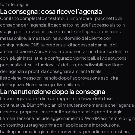
tutte le pagine.
La consegna: cosa riceve l’agenzia
Con il sito completato e testato, Blurr prepara il pacchetto di
consegna per l’agenzia. Il pacchetto include l’accesso al sito in
staging per la revisione finale da parte dell’agenzia prima della
messa online, la messa online sul dominio del cliente con
configurazione DNS, le credenziali di accesso al pannello di
amministrazione WordPress, la documentazione tecnica del sito
con i plugin installati e le configurazioni principali, e i videotutorial
personalizzati sulle funzionalità del sito, brandizzabili con il logo
dell’agenzia e pronti da consegnare al cliente finale.
Il sito viene messo online solo dopo l’approvazione esplicita
dell’agenzia. Non ci sono go-live unilaterali.
La manutenzione dopo la consegna
La consegna non è la fine del rapporto: è l’inizio della fase
continuativa. Blurr offre piani di manutenzione mensile che l’agenzia
rivende al proprio cliente con il proprio brand e i propri margini.
La manutenzione include aggiornamenti di WordPress, temi e plugin
con testing su staging prima dell’applicazione in produzione,
backup automatici giornalieri con verifica periodica del ripristino,