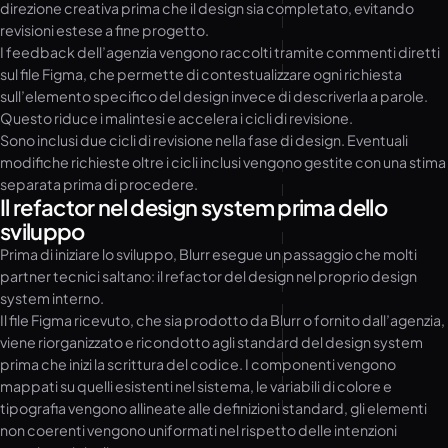
direzione creativa prima che il design sia completato, evitando
revisioni estese a fine progetto.
I feedback dell’agenzia vengono raccolti tramite commenti diretti
sul file Figma, che permette di contestualizzare ogni richiesta
sull’elemento specifico del design invece di descriverla a parole.
Questo riduce i malintesi e accelera i cicli di revisione.
Sono inclusi due cicli di revisione nella fase di design. Eventuali
modifiche richieste oltre i cicli inclusi vengono gestite con una stima
separata prima di procedere.
Il refactor nel design system prima dello
sviluppo
Prima di iniziare lo sviluppo, Blurr esegue un passaggio che molti
partner tecnici saltano: il refactor del design nel proprio design
system interno.
Il file Figma ricevuto, che sia prodotto da Blurr o fornito dall’agenzia,
viene riorganizzato e ricondotto agli standard del design system
prima che inizi la scrittura del codice. I componenti vengono
mappati su quelli esistenti nel sistema, le variabili di colore e
tipografia vengono allineate alle definizioni standard, gli elementi
non coerenti vengono uniformati nel rispetto delle intenzioni