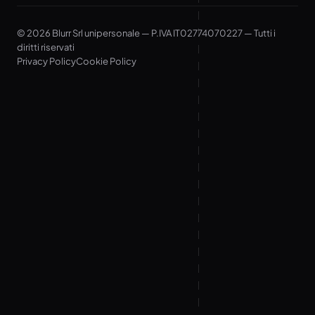
© 2026 Blurr Srl unipersonale — P.IVA IT02774070227 — Tutti i
diritti riservati
Privacy Policy
Cookie Policy