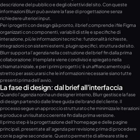
descrizione del pubblico e degli obiettivi del sito. Con queste
informazioni Blurr può avviare la fase di progettazione senza
richiedere ulteriori input.
Per i progetti con design già pronto, il brief comprende i file Figma
organizzati con componenti, variabili di stile e specifiche di
interazione, più le informazioni tecniche: funzionalità richieste,
integrazioni con sistemi esterni, plugin specifici, struttura del sito.
Blurr supporta l’agenzia nella costruzione del brief fin dalla prima
collaborazione: il template viene condiviso e spiegato nella
chiamata iniziale, e per i primi progetti c’è un affiancamento più
stretto per assicurarsi che le informazioni necessarie siano tutte
presenti prima dell’avvio.
La fase di design: dal brief all’interfaccia
Quando l’agenzia non ha un designer interno, Blurr gestisce la fase
di design partendo dalle linee guida del brand del cliente. Il
processo segue un approccio strutturato che minimizza le iterazioni
e produce un risultato coerente fin dalla prima versione.
Il primo step è la progettazione dell’homepage e delle pagine
principali, presentate all’agenzia per revisione prima di procedere
con le pagine secondarie. Questo permette di allineare stile e