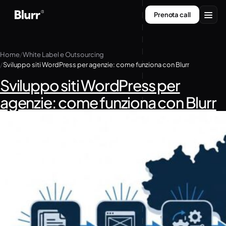
Vai
Prenota call
al
contenuto
Servizi
Home
White Label e Outsourcing
Sviluppo siti WordPress per agenzie: come funziona con Blurr
Chi siamo
Sviluppo siti WordPress per
Contatti
agenzie: come funziona con Blurr