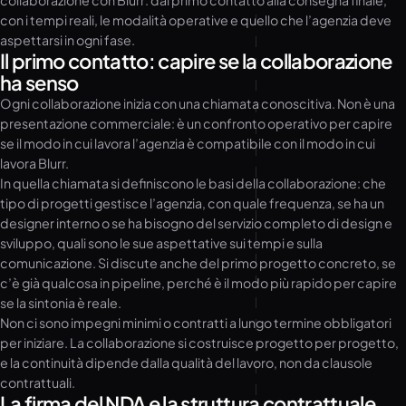
collaborazione con Blurr: dal primo contatto alla consegna finale,
con i tempi reali, le modalità operative e quello che l’agenzia deve
aspettarsi in ogni fase.
Il primo contatto: capire se la collaborazione
ha senso
Ogni collaborazione inizia con una chiamata conoscitiva. Non è una
presentazione commerciale: è un confronto operativo per capire
se il modo in cui lavora l’agenzia è compatibile con il modo in cui
lavora Blurr.
In quella chiamata si definiscono le basi della collaborazione: che
tipo di progetti gestisce l’agenzia, con quale frequenza, se ha un
designer interno o se ha bisogno del servizio completo di design e
sviluppo, quali sono le sue aspettative sui tempi e sulla
comunicazione. Si discute anche del primo progetto concreto, se
c’è già qualcosa in pipeline, perché è il modo più rapido per capire
se la sintonia è reale.
Non ci sono impegni minimi o contratti a lungo termine obbligatori
per iniziare. La collaborazione si costruisce progetto per progetto,
e la continuità dipende dalla qualità del lavoro, non da clausole
contrattuali.
La firma del NDA e la struttura contrattuale