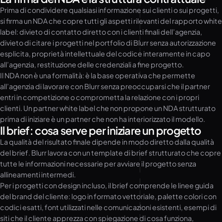
Prima di condividere qualsiasi informazione sui clienti o sui progetti,
si firma un NDA che copre tutti gli aspetti rilevanti del rapporto white
label: divieto di contatto diretto con i clienti finali dell’agenzia,
divieto di citare i progetti nel portfolio di Blurr senza autorizzazione
esplicita, proprietà intellettuale del codice interamente in capo
all’agenzia, restituzione delle credenziali a fine progetto.
Il NDA non è una formalità: è la base operativa che permette
all’agenzia di lavorare con Blurr senza preoccuparsi che il partner
entri in competizione o comprometta la relazione con i propri
clienti. Un partner white label che non propone un NDA strutturato
prima di iniziare è un partner che non ha interiorizzato il modello.
Il brief: cosa serve per iniziare un progetto
La qualità del risultato finale dipende in modo diretto dalla qualità
del brief. Blurr lavora con un template di brief strutturato che copre
tutte le informazioni necessarie per avviare il progetto senza
allineamenti intermedi.
Per i progetti con design incluso, il brief comprende le linee guida
del brand del cliente: logo in formato vettoriale, palette colori con
codici esatti, font utilizzati nelle comunicazioni esistenti, esempi di
siti che il cliente apprezza con spiegazione di cosa funziona,