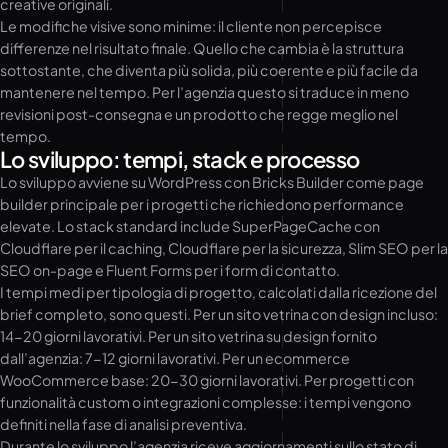
creative originali.
Le modifiche visive sono minime: il cliente non percepisce
differenze nel risultato finale. Quello che cambia è la struttura
sottostante, che diventa più solida, più coerente e più facile da
mantenere nel tempo. Per l’agenzia questo si traduce in meno
revisioni post-consegna e un prodotto che regge meglio nel
tempo.
Lo sviluppo: tempi, stack e processo
Lo sviluppo avviene su WordPress con Bricks Builder come page
builder principale per i progetti che richiedono performance
elevate. Lo stack standard include SuperPageCache con
Cloudflare per il caching, Cloudflare per la sicurezza, Slim SEO per la
SEO on-page e Fluent Forms per i form di contatto.
I tempi medi per tipologia di progetto, calcolati dalla ricezione del
brief completo, sono questi. Per un sito vetrina con design incluso:
14-20 giorni lavorativi. Per un sito vetrina su design fornito
dall’agenzia: 7-12 giorni lavorativi. Per un ecommerce
WooCommerce base: 20-30 giorni lavorativi. Per progetti con
funzionalità custom o integrazioni complesse: i tempi vengono
definiti nella fase di analisi preventiva.
Durante lo sviluppo l’agenzia riceve aggiornamenti sullo stato di