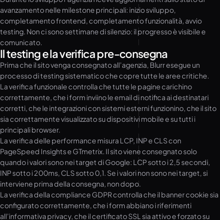
avanzamento nelle milestone principali: inizio sviluppo,
completamento frontend, completamento funzionalità, avvio
testing. Non ci sono settimane di silenzio: il progresso è visibile e
comunicato.
Il testing e la verifica pre-consegna
Prima che il sito venga consegnato all’agenzia, Blurr esegue un
processo di testing sistematico che copre tutte le aree critiche.
La verifica funzionale controlla che tutte le pagine carichino
correttamente, che i form inviino le email di notifica ai destinatari
corretti, che le integrazioni con sistemi esterni funzionino, che il sito
sia correttamente visualizzato su dispositivi mobile e su tutti i
principali browser.
La verifica delle performance misura LCP, INP e CLS con
PageSpeed Insights e GTmetrix. Il sito viene consegnato solo
quando i valori sono nei target di Google: LCP sotto i 2,5 secondi,
INP sotto i 200ms, CLS sotto 0,1. Se i valori non sono nei target, si
interviene prima della consegna, non dopo.
La verifica della compliance GDPR controlla che il banner cookie sia
configurato correttamente, che i form abbiano i riferimenti
all’informativa privacy, che il certificato SSL sia attivo e forzato su