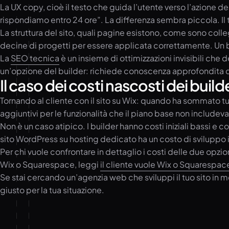
La UX copy, cioè il testo che guida l’utente verso l’azione d
rispondiamo entro 24 ore”. La differenza sembra piccola. Il t
La struttura del sito, quali pagine esistono, come sono coll
decine di progetti per essere applicata correttamente. Un bui
La
SEO tecnica
è un insieme di ottimizzazioni invisibili che
un’opzione del builder: richiede conoscenza approfondita di
Il caso dei costi nascosti dei build
Tornando al cliente con il sito su Wix: quando ha sommato tu
aggiuntivi per le funzionalità che il piano base non includeva
Non è un caso atipico. I builder hanno costi iniziali bassi e
sito WordPress su hosting dedicato ha un costo di sviluppo ini
Per chi vuole confrontare in dettaglio i costi delle due opzio
Wix o Squarespace, leggi
il cliente vuole Wix o Squarespa
Se stai cercando un’agenzia web che sviluppi il tuo sito in m
giusto per la tua situazione.