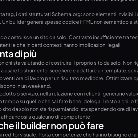
eta tag, i dati strutturati Schema.org: sono elementi invisib
y. Un builder genera spesso codice HTML non semantico e stru
 costruisce un sito da solo. Contrasto insufficiente tra test
nti e che in certi contesti hanno implicazioni legali.
nta di più
hi sta valutando di costruire il proprio sito da solo. Non ri
 a usare lo strumento, scegliere e adattare un template, scriv
nti ore di lavoro per un risultato mediocre. Ottimizzare quel
siscono in un weekend.
prodotto o servizio, nella relazione con i clienti, generano v
tuo tempo su quello che sai fare bene, delega il resto a chi l
o sito da solo non sta risparmiando: sta spendendo ore di lav
to affidandosi a qualcuno di competente.
e il builder non può fare
un editor visuale. Porta competenze che hanno bisogno di an