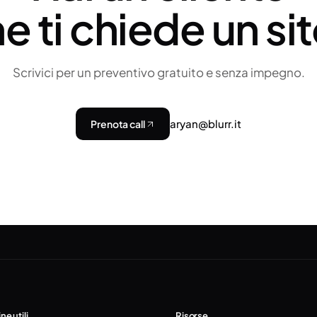
e ti chiede un si
Scrivici per un preventivo gratuito e senza impegno.
aryan@blurr.it
Prenota call
ne utili
Risorse