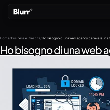
Vai
al
contenuto
Home
Business e Crescita
Ho bisogno di una web agency per avere un si
Ho bisogno di una web a