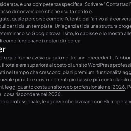
esiderata, è una competenza specifica. Scrivere “Contattaci” n
asso di conversione che ne risulta non lo è.
egate, quale percorso compie l’utente dall’arrivo alla conve
lder ti dà un template. Un’agenzia ti dà una struttura proget
 determinano se Google trova il sito, lo capisce e lo mostra a
 come funzionano i motori di ricerca.
er
tto quello che aveva pagato nei tre anni precedenti, l’abbon
, il totale era superiore al costo di un sito WordPress profes
 costi nel tempo che crescono: piani premium, funzionalità ag
ziale più alto e costi ricorrenti più bassi e più controllabili
ni, leggi
quanto costa un sito web professionale nel 2026
. 
ce: cosa rispondere nel 2026
.
odo professionale, le agenzie che lavorano con Blurr operano i