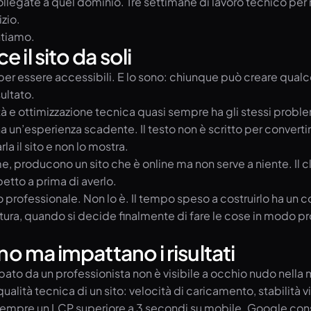
egate a quel dominio. Tre settimane di lavoro tecnico per ri
zio.
ntiamo.
il sito da soli
per essere accessibili. E lo sono: chiunque può creare qualc
ultato.
à e ottimizzazione tecnica quasi sempre ha gli stessi problem
un’esperienza scadente. Il testo non è scritto per convertire: 
a il sito e non lo mostra.
e, producono un sito che è online ma non serve a niente. Il 
petto a prima di averlo.
professionale. Non lo è. Il tempo speso a costruirlo ha un c
tura, quando si decide finalmente di fare le cose in modo 
no ma impattano i risultati
ppato da un professionista non è visibile a occhio nudo nella 
lità tecnica di un sito: velocità di caricamento, stabilità vis
empre un LCP superiore a 3 secondi su mobile. Google conside