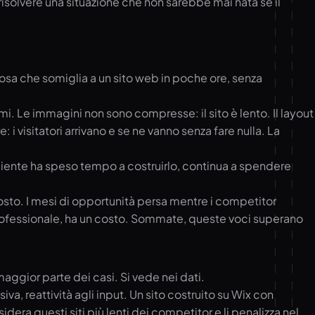
solvere una situazione che non sarebbe mai nata se il
osa che somiglia a un sito web in poche ore, senza
i. Le immagini non sono compresse: il sito è lento. Il layout
i visitatori arrivano e se ne vanno senza fare nulla. La
cliente ha speso tempo a costruirlo, continua a spendere
osto. I mesi di opportunità persa mentre i competitor
professionale, ha un costo. Sommate, queste voci superano
maggior parte dei casi. Si vede nei dati.
iva, reattività agli input. Un sito costruito su Wix con
ra questi siti più lenti dei competitor e li penalizza nel