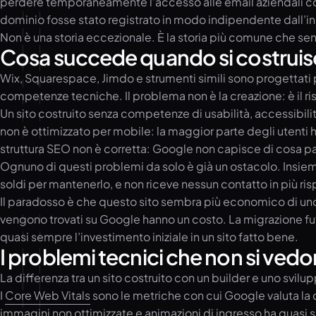
perdere temporaneamente l’accesso alle email aziendali coll
dominio fosse stato registrato in modo indipendente dall’ini
Non è una storia eccezionale. È la storia più comune che se
Cosa succede quando si costruisce 
Wix, Squarespace, Jimdo e strumenti simili sono progettati 
competenze tecniche. Il problema non è la creazione: è il ris
Un sito costruito senza competenze di usabilità, accessibilit
non è ottimizzato per mobile: la maggior parte degli utenti ha 
struttura SEO non è corretta: Google non capisce di cosa parl
Ognuno di questi problemi da solo è già un ostacolo. Insiem
soldi per mantenerlo, e non riceve nessun contatto in più ris
Il paradosso è che questo sito sembra più economico di uno 
vengono trovati su Google hanno un costo. La migrazione fu
quasi sempre l’investimento iniziale in un sito fatto bene.
I problemi tecnici che non si vedo
La differenza tra un sito costruito con un builder e uno svilu
I
Core Web Vitals
sono le metriche con cui Google valuta la qua
immagini non ottimizzate e animazioni di ingresso ha quasi s