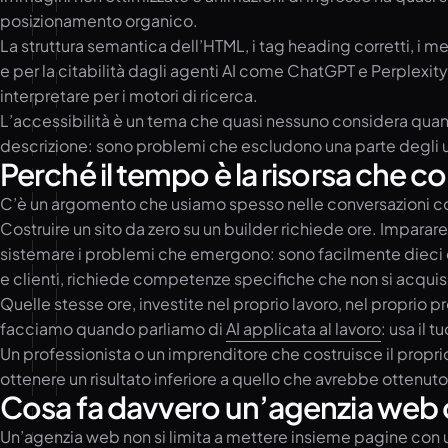
posizionamento organico.
La struttura semantica dell’HTML, i tag heading corretti, i m
e per la citabilità dagli agenti AI come ChatGPT e Perplexit
interpretare per i motori di ricerca.
L’accessibilità è un tema che quasi nessuno considera quando
descrizione: sono problemi che escludono una parte degli ute
Perché il tempo è la risorsa che co
C’è un argomento che usiamo spesso nelle conversazioni con c
Costruire un sito da zero su un builder richiede ore. Imparare
sistemare i problemi che emergono: sono facilmente dieci o ve
e clienti, richiede competenze specifiche che non si acqui
Quelle stesse ore, investite nel proprio lavoro, nel proprio 
facciamo quando parliamo di
AI applicata al lavoro
: usa il 
Un professionista o un imprenditore che costruisce il propri
ottenere un risultato inferiore a quello che avrebbe ottenu
Cosa fa davvero un’agenzia web ch
Un’agenzia web non si limita a mettere insieme pagine con 