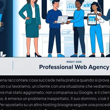
 pena raccontare cosa succede nella pratica quando si prova 
on cui lavoriamo, un cliente con una situazione che vediamo p
on era mai stato aggiornato, non compariva su Google, e il c
è emerso un problema inaspettato. Il suo dominio, cioè il no
Per spostarlo su un altro hosting bisogna seguire una procedu