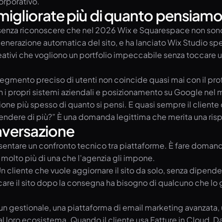
orporativo.
migliorate più di quanto pensiam
e senza riconoscere che nel 2026 Wix e Squarespace non sono 
 generazione automatica del sito, e ha lanciato Wix Studio 
creativi che vogliono un portfolio impeccabile senza toccare 
gmento preciso di utenti non coincide quasi mai con il profil
n i propri sistemi aziendali e posizionamento su Google nel
one più spesso di quanto si pensi. E quasi sempre il clien
pendere di più?” È una domanda legittima che merita una ris
nversazione
esentare un confronto tecnico tra piattaforme. È fare doman
 molto più di una che l’agenzia gli impone.
n cliente che vuole aggiornare il sito da solo, senza dipen
e il sito dopo la consegna ha bisogno di qualcuno che lo gest
n gestionale, una piattaforma di email marketing avanzata, u
l loro ecosistema. Quando il cliente usa Fatture in Cloud, Dan