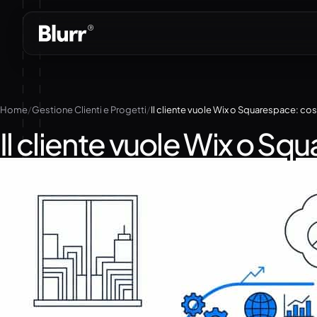
Vai
al
contenuto
Home
Gestione Clienti e Progetti
Il cliente vuole Wix o Squarespace: co
Il cliente vuole Wix o S