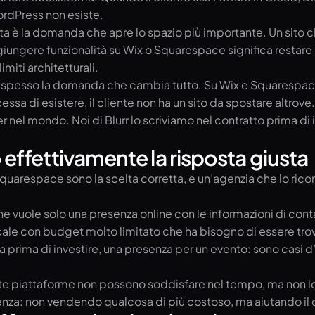
ordPress non esiste.
 è la domanda che apre lo spazio più importante. Un sito che 
ungere funzionalità su Wix o Squarespace significa restare d
miti architetturali.
spesso la domanda che cambia tutto. Su Wix e Squarespace il 
cessa di esistere, il cliente non ha un sito da spostare altrov
nel mondo. Noi di Blurr lo scriviamo nel contratto prima di in
ffettivamente la risposta giusta
o Squarespace sono la scelta corretta, e un’agenzia che lo r
e vuole solo una presenza online con le informazioni di conta
cale con budget molto limitato che ha bisogno di essere tr
rima di investire, una presenza per un evento: sono casi d’u
 piattaforme non possono soddisfare nel tempo, ma non lo sa
erenza: non vendendo qualcosa di più costoso, ma aiutando il 