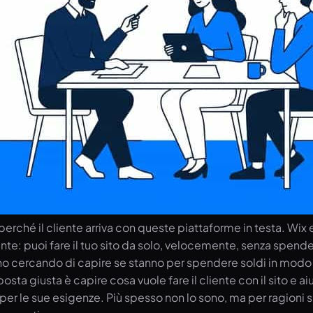
erché il cliente arriva con queste piattaforme in testa. Wix 
e: puoi fare il tuo sito da solo, velocemente, senza spendere
 cercando di capire se stanno per spendere soldi in modo i
osta giusta è capire cosa vuole fare il cliente con il sito e a
er le sue esigenze. Più spesso non lo sono, ma per ragioni sp