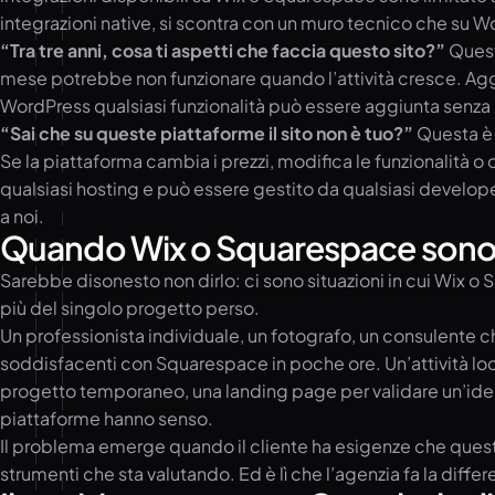
integrazioni native, si scontra con un muro tecnico che su W
“Tra tre anni, cosa ti aspetti che faccia questo sito?”
Questa
mese potrebbe non funzionare quando l’attività cresce. Aggi
WordPress qualsiasi funzionalità può essere aggiunta senza li
“Sai che su queste piattaforme il sito non è tuo?”
Questa è 
Se la piattaforma cambia i prezzi, modifica le funzionalità o 
qualsiasi hosting e può essere gestito da qualsiasi developer 
a noi.
Quando Wix o Squarespace sono e
Sarebbe disonesto non dirlo: ci sono situazioni in cui Wix 
più del singolo progetto perso.
Un professionista individuale, un fotografo, un consulente ch
soddisfacenti con Squarespace in poche ore. Un’attività lo
progetto temporaneo, una landing page per validare un’idea p
piattaforme hanno senso.
Il problema emerge quando il cliente ha esigenze che queste
strumenti che sta valutando. Ed è lì che l’agenzia fa la diff