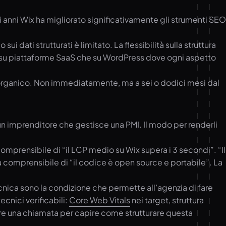
i anni Wix ha migliorato significativamente gli strumenti SEO
dati strutturati è limitato. La flessibilità sulla struttura
re su piattaforme SaaS che su WordPress dove ogni aspetto
o organico. Non immediatamente, ma a sei o dodici mesi dal
r un imprenditore che gestisce una PMI. Il modo per renderli
iù comprensibile di “il LCP medio su Wix supera i 3 secondi”. “Il
 comprensibile di “il codice è open source e portabile”. La
ecnica sono la condizione che permette all’agenzia di fare
cnici verificabili:
Core Web Vitals
nei target, struttura
e una chiamata per capire come strutturare questa