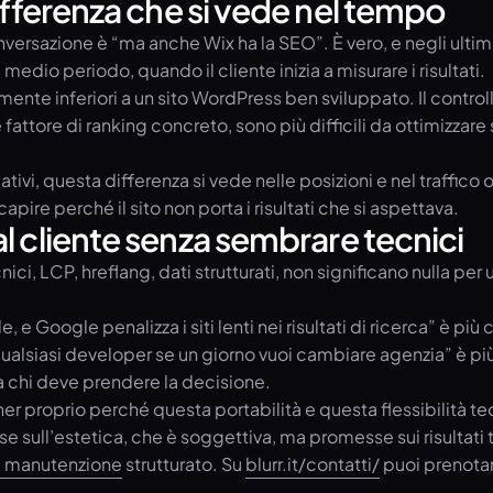
ifferenza che si vede nel tempo
versazione è “ma anche Wix ha la SEO”. È vero, e negli ultim
medio periodo, quando il cliente inizia a misurare i risultati.
inferiori a un sito WordPress ben sviluppato. Il controllo sui 
fattore di ranking concreto, sono più difficili da ottimizza
ivi, questa differenza si vede nelle posizioni e nel traffic
apire perché il sito non porta i risultati che si aspettava.
al cliente senza sembrare tecnici
ci, LCP, hreflang, dati strutturati, non significano nulla pe
le, e Google penalizza i siti lenti nei risultati di ricerca” è p
alsiasi developer se un giorno vuoi cambiare agenzia” è più
a chi deve prendere la decisione.
ner proprio perché questa portabilità e questa flessibilità t
sull’estetica, che è soggettiva, ma promesse sui risultati te
i manutenzione
strutturato. Su
blurr.it/contatti/
puoi prenotar