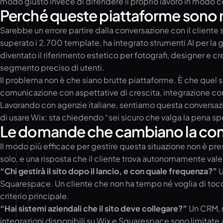
modo giusto invece di difendere il proprio lavoro in modo c
Perché queste piattaforme sono 
Sarebbe un errore partire dalla conversazione con il client
superato i 2.700 template, ha integrato strumenti AI per la
diventato il riferimento estetico per fotografi, designer e 
segmento preciso di utenti.
Il problema non è che siano brutte piattaforme. È che quel se
comunicazione con aspettative di crescita, integrazione co
Lavorando con agenzie italiane, sentiamo questa conversazi
di usare Wix: sta chiedendo “sei sicuro che valga la pena s
Le domande che cambiano la co
Il modo più efficace per gestire questa situazione non è pr
solo, e una risposta che il cliente trova autonomamente vale
“Chi gestirà il sito dopo il lancio, e con quale frequenza?”
U
Squarespace. Un cliente che non ha tempo né voglia di toccar
criterio principale.
“Hai sistemi aziendali che il sito deve collegare?”
Un CRM, u
integrazioni disponibili su Wix e Squarespace sono limitate a