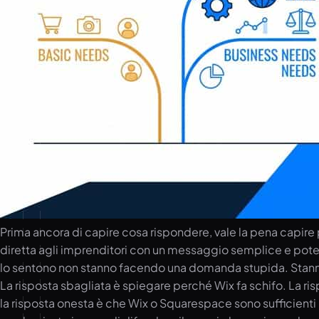
Prima ancora di capire cosa rispondere, vale la pena capire p
diretta agli imprenditori con un messaggio semplice e potent
lo sentono non stanno facendo una domanda stupida. Stanno
La risposta sbagliata è spiegare perché Wix fa schifo. La risp
la risposta onesta è che Wix o Squarespace sono sufficienti p