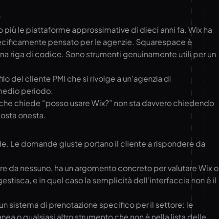
o
più le piattaforme approssimative di dieci anni fa. Wix ha
specificamente pensato per le agenzie. Squarespace è
una riga di codice. Sono strumenti genuinamente utili per un
o del cliente PMI che si rivolge a un’agenzia di
 medio periodo.
te che chiede “posso usare Wix?” non sta davvero chiedendo
posta onesta.
de. Le domande giuste portano il cliente a rispondere da
dere da nessuno, ha un argomento concreto per valutare Wix o
isca, e in quel caso la semplicità dell’interfaccia non è il
n sistema di prenotazione specifico per il settore: le
ea o qualsiasi altro strumento che non è nella lista delle