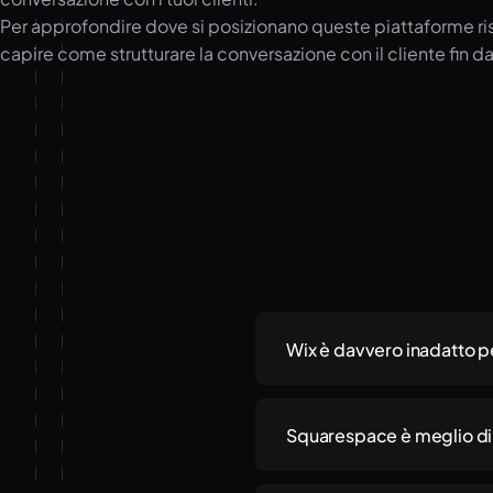
Per approfondire dove si posizionano queste piattaforme r
capire come strutturare la conversazione con il cliente fin da
Wix è davvero inadatto pe
Non in assoluto. Wix funzio
una presenza online di bas
Squarespace è meglio di Wi
che superano le sue capaci
specifici, o strutture che 
Per la qualità estetica de