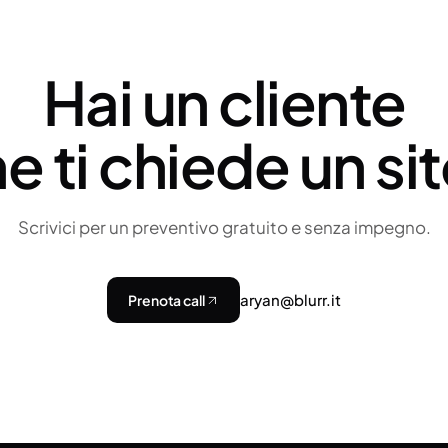
Hai un cliente
e ti chiede un si
Scrivici per un preventivo gratuito e senza impegno.
aryan@blurr.it
Prenota call