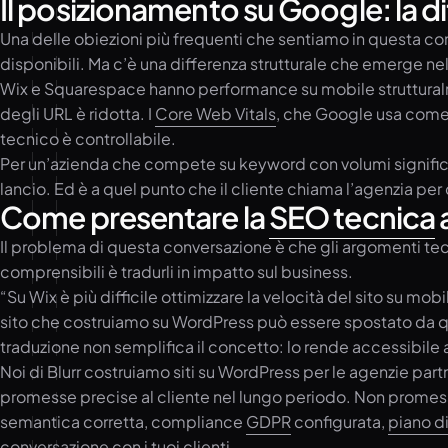
Il posizionamento su Google: la d
Una delle obiezioni più frequenti che sentiamo in questa con
disponibili. Ma c’è una differenza strutturale che emerge nel 
Wix e Squarespace hanno performance su mobile strutturalmente 
degli URL è ridotta. I
Core Web Vitals
, che Google usa come 
tecnico è controllabile.
Per un’azienda che compete su keyword con volumi significat
lancio. Ed è a quel punto che il cliente chiama l’agenzia per c
Come presentare la
SEO tecnica
Il problema di questa conversazione è che gli argomenti tecni
comprensibili è tradurli in impatto sul business.
“Su Wix è più difficile ottimizzare la velocità del sito su mobi
sito che costruiamo su WordPress può essere spostato da qu
traduzione non semplifica il concetto: lo rende accessibile 
Noi di Blurr costruiamo siti su WordPress per le agenzie part
promesse precise al cliente nel lungo periodo. Non promesse 
semantica corretta, compliance
GDPR
configurata,
piano d
conversazione con i tuoi clienti.