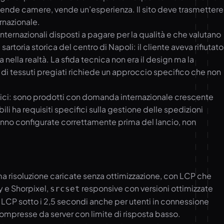
 vende camere, vende un’esperienza. Il sito deve trasmettere
rnazionale.
 internazionali disposti a pagare per la qualità e che valutano
toria storica del centro di Napoli: il cliente aveva rifiutato
nella realtà. La sfida tecnica non era il design ma la
 di tessuti pregiati richiede un approccio specifico che non
lici: sono prodotti con domanda internazionale crescente
li ha requisiti specifici sulla gestione delle spedizioni
vanno configurate correttamente prima del lancio, non
 risoluzione caricate senza ottimizzazione, con LCP che
y e Shorpixel,
responsive con versioni ottimizzate
srcset
 LCP sotto i 2,5 secondi anche per utenti in connessione
mpresse da server con limite di risposta basso.