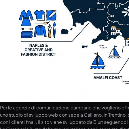
Per le agenzie di comunicazione campane che vogliono offrire 
uno studio di sviluppo web con sede a Calliano, in Trentino, c
con i clienti finali. Il sito viene sviluppato da Blurr segue