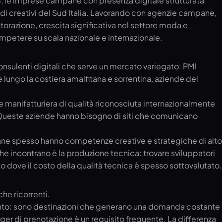
5, le imprese campane con presenza digitale strutturata
di creativi del Sud Italia. Lavorando con agenzie campane,
torazione, crescita significativa nel settore moda e
ompetere su scala nazionale e internazionale.
onsulenti digitali che serve un mercato variegato: PMI
ve lungo la costiera amalfitana e sorrentina, aziende del
e e manifatturiera di qualità riconosciuta internazionalmente
GP. Queste aziende hanno bisogno di siti che comunicano
ne spesso hanno competenze creative e strategiche di alto
e che incontrano è la produzione tecnica: trovare sviluppatori
o dove il costo della qualità tecnica è spesso sottovalutato.
he ricorrenti.
 Cilento: sono destinazioni che generano una domanda costante
anager di prenotazione è un requisito frequente. La differenza