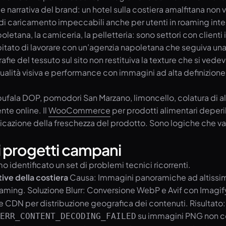
 narrativa del brand: un hotel sulla costiera amalfitana non
i caricamento impeccabili anche per utenti in roaming inte
oletana, la camiceria, la pelletteria: sono settori con clienti
tato di lavorare con un’agenzia napoletana che seguiva una sar
 del tessuto sul sito non restituiva la texture che si vedeva 
ualità visiva e performance con immagini ad alta definizione
bufala DOP, pomodori San Marzano, limoncello, colatura di a
e online. Il
WooCommerce
per prodotti alimentari deperibi
unicazione della freschezza del prodotto. Sono logiche che 
ui progetti campani
dentificato un set di problemi tecnici ricorrenti.
ive della costiera
Causa: Immagini panoramiche ad altissima
roaming. Soluzione Blurr: Conversione WebP e Avif con Imagif
 CDN per distribuzione geografica dei contenuti. Risultato:
su immagini PNG non co
ERR_CONTENT_DECODING_FAILED