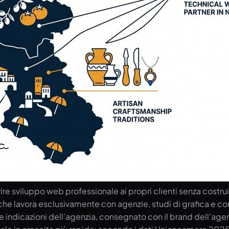
sviluppo web professionale ai propri clienti senza costruire 
he lavora esclusivamente con agenzie, studi di grafica e consu
ndo le indicazioni dell’agenzia, consegnato con il brand dell’