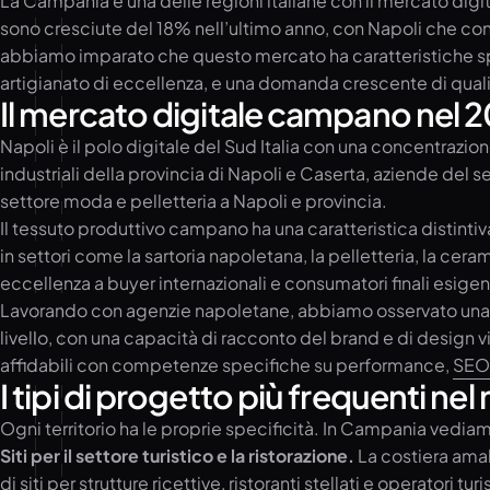
La Campania è una delle regioni italiane con il mercato dig
sono cresciute del 18% nell’ultimo anno, con Napoli che co
abbiamo imparato che questo mercato ha caratteristiche speci
artigianato di eccellenza, e una domanda crescente di qualit
Il mercato digitale campano nel 
Napoli è il polo digitale del Sud Italia con una concentrazi
industriali della provincia di Napoli e Caserta, aziende del se
settore moda e pelletteria a Napoli e provincia.
Il tessuto produttivo campano ha una caratteristica distintiv
in settori come la sartoria napoletana, la pelletteria, la ce
eccellenza a buyer internazionali e consumatori finali esigent
Lavorando con agenzie napoletane, abbiamo osservato una 
livello, con una capacità di racconto del brand e di design vis
affidabili con competenze specifiche su performance,
SEO
I tipi di progetto più frequenti 
Ogni territorio ha le proprie specificità. In Campania vediam
Siti per il settore turistico e la ristorazione.
La costiera amal
di siti per strutture ricettive, ristoranti stellati e operator