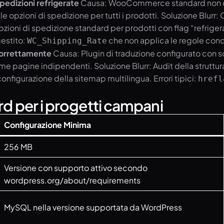
edizioni refrigerate
Causa: WooCommerce standard non dist
 le opzioni di spedizione per tutti i prodotti. Soluzione Blurr
pzioni di spedizione standard per prodotti con flag “refrige
gestito:
che non applica le regole condiz
WC_Shipping_Rate
 correttamente
Causa: Plugin di traduzione configurato con s
come pagine indipendenti. Soluzione Blurr: Audit della strutt
onfigurazione della sitemap multilingua. Errori tipici:
hrefl
d per i progetti campani
Configurazione Minima
256 MB
Versione con supporto attivo secondo
wordpress.org/about/requirements
MySQL nella versione supportata da WordPress