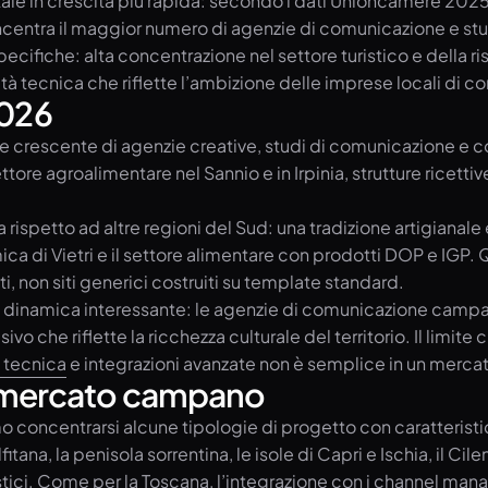
itale in crescita più rapida: secondo i dati Unioncamere 202
ncentra il maggior numero di agenzie di comunicazione e stu
fiche: alta concentrazione nel settore turistico e della ris
à tecnica che riflette l’ambizione delle imprese locali di c
2026
one crescente di agenzie creative, studi di comunicazione e c
ttore agroalimentare nel Sannio e in Irpinia, strutture ricetti
a rispetto ad altre regioni del Sud: una tradizione artigianal
ramica di Vietri e il settore alimentare con prodotti DOP e I
i, non siti generici costruiti su template standard.
dinamica interessante: le agenzie di comunicazione campa
ivo che riflette la ricchezza culturale del territorio. Il limit
 tecnica
e integrazioni avanzate non è semplice in un mercat
nel mercato campano
o concentrarsi alcune tipologie di progetto con caratteristic
fitana, la penisola sorrentina, le isole di Capri e Ischia, il
i turistici. Come per la Toscana, l’integrazione con i channel m