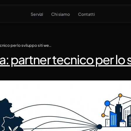
Servizi
Chi siamo
Contatti
Web agency in Campania: partner tecnico per lo sviluppo siti web nel 2026
partner tecnico per lo s