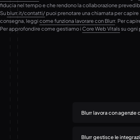
fiducia nel tempo e che rendono la collaborazione prevedib
Su
blurr.it/contatti/
puoi prenotare una chiamata per capire se
consegna, leggi
come funziona lavorare con Blurr
. Per capi
Per approfondire come gestiamo i
Core Web Vitals
su ogni 
Blurr lavora con agenzie d
Blurr lavora con agenzie di
La collaborazione è intera
Blurr gestisce le integraz