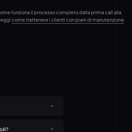
come funziona il processo completo dalla prima call alla
 leggi
come trattenere i clienti con piani di manutenzione
.
 e le rispettive province.
a provincia. Napoli è la
ili?