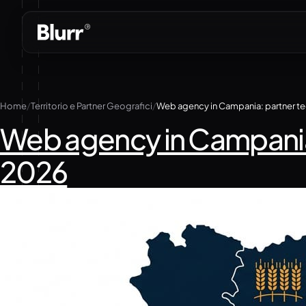
Vai
al
contenuto
Home
Territorio e Partner Geografici
Web agency in Campania: 
2026