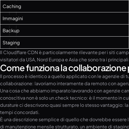
Caching
Immagini
Backup
Staging
Il Cloudflare CDN è particolarmente rilevante per i siti campa
visitatori da USA, Nord Europa e Asia che sono tra i principal
Come funziona la collaborazione
Il processo è identico a quello applicato con le agenzie di tutt
collaborazione: lavoriamo interamente da remoto con agenzie d
Una cosa che abbiamo imparato lavorando con agenzie campan
conoscitiva non è solo un check tecnico: è il momento in cu
durature ci descrivono quasi sempre lo stesso vantaggio: la 
tempi concordati.
È una descrizione semplice di quello che dovrebbe essere l
di manutenzione
mensile strutturato, un ambiente di staging