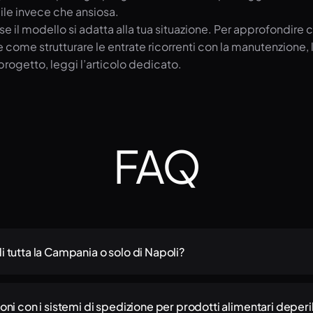
ile invece che ansiosa.
 il modello si adatta alla tua situazione. Per approfondire 
re come strutturare le entrate ricorrenti con la manutenzione,
progetto, leggi l’articolo dedicato.
FAQ
i tutta la Campania o solo di Napoli?
 tutta la Campania: Napoli, Salerno, Caserta, Avellino, Benevento
mente da remoto e il processo è identico indipendentemente dall
ioni con i sistemi di spedizione per prodotti alimentari deperib