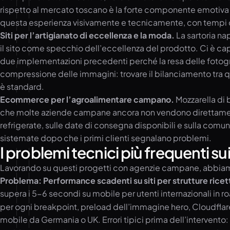
rispetto al mercato toscano è la forte componente emotiva e
questa esperienza visivamente e tecnicamente, con tempi d
Siti per l’artigianato di eccellenza e la moda.
La sartoria nap
il sito come specchio dell’eccellenza del prodotto. Ci è capi
due implementazioni precedenti perché la resa delle fotografie
compressione delle immagini: trovare il bilanciamento tra q
è standard.
Ecommerce per l’agroalimentare campano.
Mozzarella di 
che molte aziende campane ancora non vendono direttament
refrigerate, sulle date di consegna disponibili e sulla com
sistemate dopo che i primi clienti segnalano problemi.
I problemi tecnici più frequenti s
Lavorando su questi progetti con agenzie campane, abbiamo i
Problema: Performance scadenti su siti per strutture ricett
supera i 5-6 secondi su mobile per utenti internazionali in 
per ogni breakpoint, preload dell’immagine hero, Cloudflare
mobile da Germania o UK. Errori tipici prima dell’intervento: