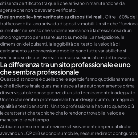
siti senza certificato tra quelli che arrivano in manutenzione da
agenzie che non lo avevano verificato.
Design mobile-first verificato su dispositivi reali.
Oltre il 60% del
traffico web italiano arriva da dispositivi mobili. Un sito che “funziona
su mobile” nel senso che si ridimensiona non è la stessa cosa di un
sito progettato per essere usato su mobile. La navigazione, le
dimensioni dei pulsanti, la leggibilità del testo, la velocità di
caricamento su connessione mobile: sono tutte variabili che si
verificano su dispositivi reali, non solo sul simulatore del browser.
La differenza tra un sito professionale e uno
che sembra professionale
Questa distinzione è quella che le agenzie fanno quotidianamente,
e che il cliente finale quasi mai riesce a fare autonomamente prima
di aver vissuto le conseguenze di un sito tecnicamente inadeguato.
Un sito che sembra professionale ha un design curato, immagini di
qualità e testi ben scritti. Un sito professionale ha tutto questo più
le caratteristiche tecniche che lo rendono trovabile, veloce e
manutenibile nel tempo.
Abbiamo preso in manutenzione siti visivamente impeccabili che
avevano un LCP di 8 secondi su mobile, nessun redirect configurato