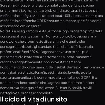
Console per verificare che il sito sia indicizzabile correttamente.
Screaming Frog per un crawl completo che identifica pagine
orfane, meta tag mancanti e problemi di struttura. SSL Labs per
verificare la configurazione del certificato SSL. Il
banner cookie
per
verificare la conformità GDPR con uno strumento specifico come
acconsento.click o similar.
Noi di Blurr eseguiamo questa verifica su ogni progetto prima della
consegna all’agenzia partner. Non è un controllo opzionale: è la
condizione che ci permette di garantire che quello che
consegniamo rispetti gli standard tecnici che definiscono la
professionalità nel 2026. L’agenzia riceve un sito che può
presentare al cliente con la certezza che supera i parametri
verificabili oggettivamente, non solo esteticamente.
Il documento di consegna include i risultati dei test di performance
con i valori registrati su PageSpeed Insights, la verifica della
struttura semantica e la conferma della compliance GDPR. È la
documentazione tecnica che l’agenzia può mostrare al cliente
come prova della qualità del lavoro. Su
blurr.it/servizi/
trovi il
dettaglio del processo completo.
Il ciclo di vita di un sito