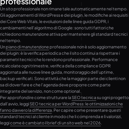
professionale
Un sito professionale non rimane tale automaticamente nel tempo.
Gli aggiornamenti di WordPress e dei plugin, le modifiche ai requisiti
dei Core Web Vitals, le evoluzioni delle linee guida GDPR, i
cambiamenti nell’algoritmo di Google: sono tutti fattori che
richiedono manutenzione attiva per mantenere gli standard tecnici
nel tempo.
Un
piano di manutenzione
professionale non è solo aggiornamento
dei plugin: è la verifica periodica che il sito continui a rispettare i
parametri tecnici che lo rendono professionale. Performance
ricalcolate ogni trimestre, verifica della compliance GDPR
aggiornata alle nuove linee guida, monitoraggio dell’uptime,
backup verificati. Sono attività che la maggior parte dei clienti non
sa di dover fare e che l’agenzia deve proporre come parte
integrante del servizio, non come optional.
Per approfondire come strutturare la
SEO tecnica
su ogni progetto
dall’avvio, leggi
SEO tecnica per WordPress: le ottimizzazioni che
fanno davvero la differenza
. Per capire come presentare questi
standard tecnici al cliente in modo che li comprenda e li valorizzi,
leggi
come è cambiato il brief di un sito web nel 2026
.