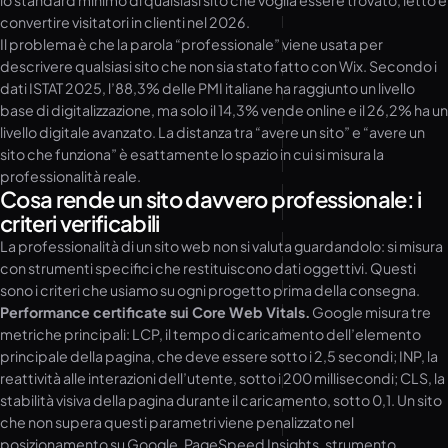
lo standard minimo di qualsiasi sito che voglia essere trovato, letto e
convertire visitatori in clienti nel 2026.
Il problema è che la parola “professionale” viene usata per
descrivere qualsiasi sito che non sia stato fatto con Wix. Secondo i
dati ISTAT 2025, l’88,3% delle PMI italiane ha raggiunto un livello
base di digitalizzazione, ma solo il 14,3% vende online e il 26,2% ha un
livello digitale avanzato. La distanza tra “avere un sito” e “avere un
sito che funziona” è esattamente lo spazio in cui si misura la
professionalità reale.
Cosa rende un sito davvero professionale: i
criteri verificabili
La professionalità di un sito web non si valuta guardandolo: si misura
con strumenti specifici che restituiscono dati oggettivi. Questi
sono i criteri che usiamo su ogni progetto prima della consegna.
Performance certificate sui Core Web Vitals.
Google misura tre
metriche principali: LCP, il tempo di caricamento dell’elemento
principale della pagina, che deve essere sotto i 2,5 secondi; INP, la
reattività alle interazioni dell’utente, sotto i 200 millisecondi; CLS, la
stabilità visiva della pagina durante il caricamento, sotto 0,1. Un sito
che non supera questi parametri viene penalizzato nel
posizionamento su Google. PageSpeed Insights, strumento