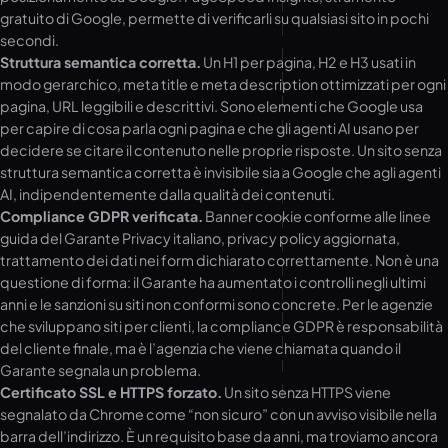
gratuito di Google, permette di verificarli su qualsiasi sito in pochi
secondi.
Struttura semantica corretta.
Un H1 per pagina, H2 e H3 usati in
modo gerarchico, meta title e meta description ottimizzati per ogni
pagina, URL leggibili e descrittivi. Sono elementi che Google usa
per capire di cosa parla ogni pagina e che gli agenti AI usano per
decidere se citare il contenuto nelle proprie risposte. Un sito senza
struttura semantica corretta è invisibile sia a Google che agli agenti
AI, indipendentemente dalla qualità dei contenuti.
Compliance GDPR verificata.
Banner cookie conforme alle linee
guida del Garante Privacy italiano, privacy policy aggiornata,
trattamento dei dati nei form dichiarato correttamente. Non è una
questione di forma: il Garante ha aumentato i controlli negli ultimi
anni e le sanzioni su siti non conformi sono concrete. Per le agenzie
che sviluppano siti per clienti, la compliance GDPR è responsabilità
del cliente finale, ma è l’agenzia che viene chiamata quando il
Garante segnala un problema.
Certificato SSL e HTTPS forzato.
Un sito senza HTTPS viene
segnalato da Chrome come “non sicuro” con un avviso visibile nella
barra dell’indirizzo. È un requisito base da anni, ma troviamo ancora