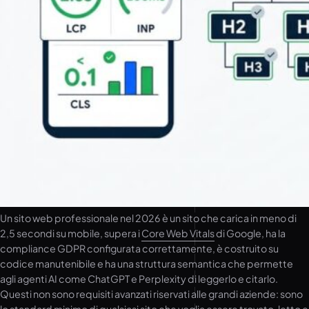
Un sito web professionale nel 2026 è un sito che carica in meno di
2,5 secondi su mobile, supera i
Core Web Vitals
di Google, ha la
compliance GDPR configurata correttamente, è costruito su
codice manutenibile e ha una struttura semantica che permette
agli agenti AI come ChatGPT e Perplexity di leggerlo e citarlo.
Questi non sono requisiti avanzati riservati alle grandi aziende: sono