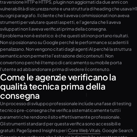
tra versione HTTP e HTTPS, plugin non aggiornati da due anni con
vulnerabilità di sicurezza note e una struttura di heading che usava H1
su ogni paragrafo. Il cliente che li aveva commissionati non aveva
strumenti per valutare questi aspetti, e l’agenzia che li aveva
sviluppati non li aveva verificati prima della consegna.
Il problema non è estetico: è che questi siti non portano risultati.
Non si posizionano su Google perché le performance scadenti li
penalizzano. Non vengono citati dagli agenti AI perché la struttura
semantica non permette l’estrazione dei contenuti. Non
convertono perché il tempo di caricamento su mobile porta
l’utente ad abbandonare prima di vedere il contenuto.
Come le agenzie verificano la
qualità tecnica prima della
consegna
Un processo di sviluppo professionale include una fase di testing
tecnico pre-consegna che verifica sistematicamente tutti i
parametri che rendono il sito effettivamente professionale.
Gli strumenti standard per questa verifica sono accessibili e
gratuiti. PageSpeed Insights per i
Core Web Vitals
. Google Search