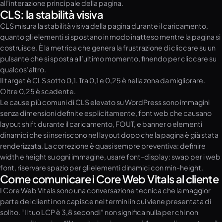
all’interazione principale della pagina.
CLS: la stabilità visiva
CLS misura la stabilità visiva della pagina durante il caricamento,
quanto gli elementi si spostano in modo inatteso mentre la pagina si
costruisce. È la metrica che genera la frustrazione di cliccare su un
pulsante che si sposta all’ultimo momento, finendo per cliccare su
qualcos’altro.
Il target è CLS sotto 0,1. Tra 0,1 e 0,25 è nella zona da migliorare.
Oltre 0,25 è scadente.
Le cause più comuni di CLS elevato su WordPress sono immagini
senza dimensioni definite esplicitamente, font web che causano
layout shift durante il caricamento, FOUT, e banner o elementi
dinamici che si inseriscono nel layout dopo che la pagina è già stata
renderizzata. La correzione è quasi sempre preventiva: definire
width e height su ogni immagine, usare font-display: swap per i web
font, riservare spazio per gli elementi dinamici con min-height.
Come comunicare i Core Web Vitals al cliente
I Core Web Vitals sono una conversazione tecnica che la maggior
parte dei clienti non capisce nei termini in cui viene presentata di
solito. “Il tuo LCP è 3,8 secondi” non significa nulla per chi non