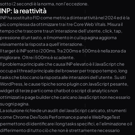
sotto i 2 secondi è la norma, non l’eccezione.
INP: la reattività
INP ha sostituito FID come metrica di interattività nel 2024 ed è la
più complessa da ottimizzare tra i tre Core Web Vitals. Misura il
tempo che trascorre tra un’interazione dell’utente, click, tap,
pressione di un tasto, e il momento in cui la pagina aggiorna
visivamente la risposta a quell’interazione.
Il target è INP sotto i 200ms. Tra 200ms e 500ms è nella zona da
migliorare. Oltre i 500ms è scadente.
Il problema principale che causa INP elevato è il JavaScript che
occupa il thread principale del browser per troppo tempo, long
tasks che bloccano la risposta alle interazioni dell’utente. Su siti
WordPress, le cause tipiche sono plugin con JavaScript pesante,
widget di terze parti come chatbot o script di analytics non
ottimizzati e page builder che caricano JavaScript non necessario
su ogni pagina.
La soluzione richiede un audit del JavaScript caricato, strumenti
come Chrome DevTools Performance panel e WebPageTest
permettono di identificare i long tasks specifici, e l’eliminazione o il
differimento di tutto ciò che non è strettamente necessario