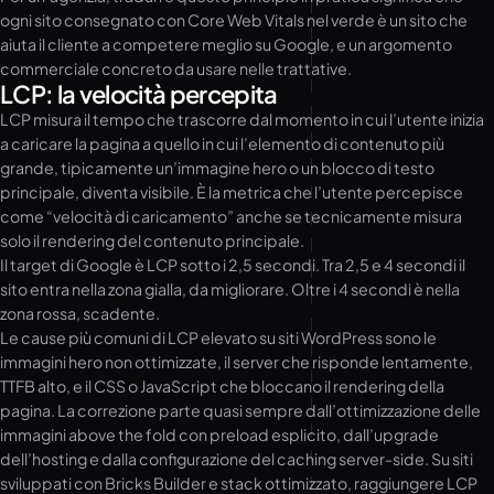
ogni sito consegnato con Core Web Vitals nel verde è un sito che
aiuta il cliente a competere meglio su Google, e un argomento
commerciale concreto da usare nelle trattative.
LCP: la velocità percepita
LCP misura il tempo che trascorre dal momento in cui l’utente inizia
a caricare la pagina a quello in cui l’elemento di contenuto più
grande, tipicamente un’immagine hero o un blocco di testo
principale, diventa visibile. È la metrica che l’utente percepisce
come “velocità di caricamento” anche se tecnicamente misura
solo il rendering del contenuto principale.
Il target di Google è LCP sotto i 2,5 secondi. Tra 2,5 e 4 secondi il
sito entra nella zona gialla, da migliorare. Oltre i 4 secondi è nella
zona rossa, scadente.
Le cause più comuni di LCP elevato su siti WordPress sono le
immagini hero non ottimizzate, il server che risponde lentamente,
TTFB alto, e il CSS o JavaScript che bloccano il rendering della
pagina. La correzione parte quasi sempre dall’ottimizzazione delle
immagini above the fold con preload esplicito, dall’upgrade
dell’hosting e dalla configurazione del caching server-side. Su siti
sviluppati con Bricks Builder e stack ottimizzato, raggiungere LCP