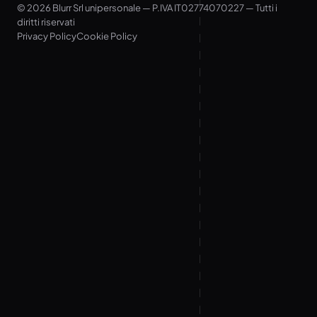
© 2026 Blurr Srl unipersonale — P.IVA IT02774070227 — Tutti i
diritti riservati
Privacy Policy
Cookie Policy