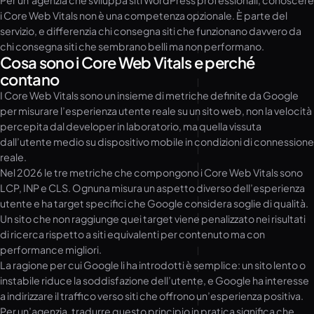
Per un’agenzia che sviluppa siti WordPress professionali, conoscere
i Core Web Vitals non è una competenza opzionale. È parte del
servizio, e differenzia chi consegna siti che funzionano davvero da
chi consegna siti che sembrano belli ma non performano.
Cosa sono i Core Web Vitals e perché
contano
I Core Web Vitals sono un insieme di metriche definite da Google
per misurare l’esperienza utente reale su un sito web, non la velocità
percepita dal developer in laboratorio, ma quella vissuta
dall’utente medio su dispositivo mobile in condizioni di connessione
reale.
Nel 2026 le tre metriche che compongono i Core Web Vitals sono
LCP, INP e CLS. Ognuna misura un aspetto diverso dell’esperienza
utente e ha target specifici che Google considera soglie di qualità.
Un sito che non raggiunge quei target viene penalizzato nei risultati
di ricerca rispetto a siti equivalenti per contenuto ma con
performance migliori.
La ragione per cui Google li ha introdotti è semplice: un sito lento o
instabile riduce la soddisfazione dell’utente, e Google ha interesse
a indirizzare il traffico verso siti che offrono un’esperienza positiva.
Per un’agenzia, tradurre questo principio in pratica significa che