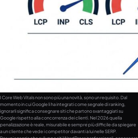
I Core Web Vitals non sono più una novità, sono un requisito. Dal
momento in cui Google li ha integrati come segnale di ranking,
ignorarli significa consegnare siti che partono svantaggiati su
Google rispetto alla concorrenza dei clienti. Nel 2026 quella
penalizzazione è reale, misurabile e sempre più difficile da spiegare
a un cliente che vede i competitor davanti a lui nelle SERP.