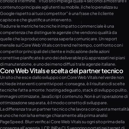
conosce il termine. “Il tuo sito impiega quasi 4 secondi a mostrare il
contenuto principale agli utenti su mobile, il che lo penalizza su
Google rispetto ai tuoi competitor” è una frase che il cliente
capisce e che giustifica un intervento.
Tradurre le metriche tecniche in impatto commerciale è una
competenza che distingue le agenzie che vendono qualità da
quelle che la producono senza saperla comunicare. Un report
mensile sui Core Web Vitals con trend nel tempo, confronto con i
competitor principali del cliente e indicazione delle azioni
correttive pianificate è uno dei deliverable più apprezzati nei piani
di manutenzione, e uno dei meno diffusi tra le agenzie italiane.
Core Web Vitals e scelta del partner tecnico
Un sito che esce dallo sviluppo con Core Web Vitals nel verde non
richiede interventi correttivi post-consegna, è il risultato di scelte
tecniche fatte a monte: hosting adeguato, stack di sviluppo pulito,
immagini ottimizzate, JavaScript contenuto. Non è un’operazione di
ottimizzazione separata, è il modo corretto di sviluppare.
La differenza tra un partner tecnico che lavora con questa mentalità
e uno che non la ha emerge chiaramente alla prima analisi
PageSpeed. Blurr verifica i Core Web Vitals su ogni sito prima della
consegna all’agenzia, LCP, INP e CLS vengono portati nei target di