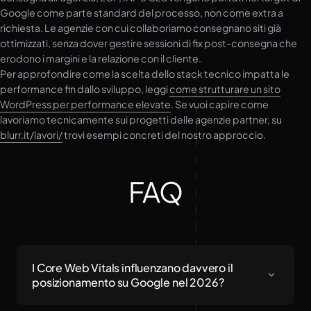
Google come parte standard del processo, non come extra a
richiesta. Le agenzie con cui collaboriamo consegnano siti già
ottimizzati, senza dover gestire sessioni di fix post-consegna che
erodono i margini e la relazione con il cliente.
Per approfondire come la scelta dello stack tecnico impatta le
performance fin dallo sviluppo, leggi
come strutturare un sito
WordPress per performance elevate
. Se vuoi capire come
lavoriamo tecnicamente sui progetti delle agenzie partner, su
blurr.it/lavori/
trovi esempi concreti del nostro approccio.
FAQ
I Core Web Vitals influenzano davvero il
posizionamento su Google nel 2026?