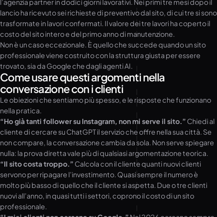
l’agenzia partner in dodici giorni lavorativi. Nei primi tre mesi dopo il
lancio ha ricevuto sei richieste di preventivo dal sito, di cui tre si sono
trasformate in lavori confermati. Il valore dei tre lavori ha coperto il
costo del sito intero e del primo anno di manutenzione.
Non è un caso eccezionale. È quello che succede quando un sito
professionale viene costruito con la struttura giusta per essere
trovato, sia da Google che dagli agenti AI.
Come usare questi argomenti nella
conversazione con i clienti
Le obiezioni che sentiamo più spesso, e le risposte che funzionano
nella pratica.
“Ho già tanti follower su Instagram, non mi serve il sito.”
Chiedi al
cliente di cercare su ChatGPT il servizio che offre nella sua città. Se
non compare, la conversazione cambia da sola. Non serve spiegare
nulla: la prova diretta vale più di qualsiasi argomentazione teorica.
“Il sito costa troppo.”
Calcola con il cliente quanti nuovi clienti
servono per ripagare l’investimento. Quasi sempre il numero è
molto più basso di quello che il cliente si aspetta. Due o tre clienti
nuovi all’anno, in quasi tutti i settori, coprono il costo di un sito
professionale.