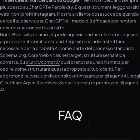
“I miei clienti non cercano su Google.”
Nel 2026 cercano sempre
più spesso su ChatGPT e Perplexity. E questi strumenti leggono i siti
web, non i profili Instagram. Mostra al cliente cosa succede quando
cerca il suo servizio su ChatGPT: è il modo più efficace per rendere
concreto un concetto astratto.
Noi di Blurr sviluppiamo siti per le agenzie partner che li consegnano
ai propri clienti con il loro brand. Ogni sito include la struttura
necessaria per la citabilità AI come parte del processo standard:
Schema.org, Core Web Vitals nei target, struttura semantica
corretta. Su
blurr.it/contatti/
puoi prenotare una chiamata per
capire come strutturare questa proposta ai tuoi clienti. Per
approfondire cosa significa un sito ottimizzato per gli agenti AI, leggi
Cloudflare Agent Readiness Score: il tuo sito è pronto per gli agenti
AI
.
FAQ