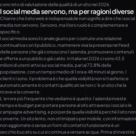
concreto di valutazione della qualità di un sito nel 2026.
I social media servono, ma per ragioni diverse
Chiarire che il sito web è indispensabile non significa dire che i social
media non servono. Servono, ma il loro ruolo è complementare e
specifico.
I social media sono il canale giusto per costruire una relazione
continuativa con il pubblico, mantenere viva la presenza nel feed
delle persone che già conoscono l’azienda, promuovere contenuti
e offerte a un pubblico già caldo. In Italia nel 2026 ci sono 43,5
milioni di utenti attivi sui social media, pari al 73,8% della
popolazione, con un tempo medio di 1 ora e 48 minuti al giorno. I
clienti ci sono. Il problema è che quella visibilità non si trasferisce
automaticamente in contatti qualificati se non c’è un sito che la
riceve e la converte.
L’errore più frequente che vediamo è questo: l’azienda investe
tempo e budget per portare persone al sito attraverso i social o le
campagne advertising, e poi perde quella visibilità perché il sito non
converte. Un sito lento, non ottimizzato per mobile, con informazioni
non aggiornate o senza un form di contatto funzionante è un
secchio bucato su cui si continua a versare acqua. Prima di investire