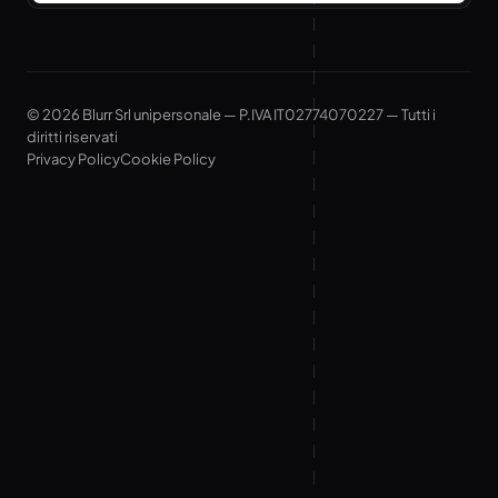
© 2026 Blurr Srl unipersonale — P.IVA IT02774070227 — Tutti i
diritti riservati
Privacy Policy
Cookie Policy