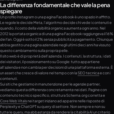
La differenza fondamentale che vale la pena
spiegare
Un profilo Instagram o una pagina Facebook è uno spazio in affitto.
Le regole le decide Meta, l’algoritmo decide chi vede i contenuti e
quando, il costo della visibilità organica aumenta ogni anno. Nel
2012 la portata organica di una pagina Facebook raggiungeva il 16%
dei fan. Oggi è sotto il 2% senza pubblicità a pagamento. Chiunque
abbia gestito una pagina aziendale negli ultimi dieci anni ha vissuto
questo cambiamento sulla propria pelle.
Il sito web è di proprietà dell’azienda. I contenuti, la struttura, i dati
dei visitatori, il posizionamento su Google: tutto appartiene
all’azienda e non cambia per decisioni di una piattaforma esterna. È
un asset che cresce di valore nel tempo con la
SEO tecnica
e con i
contenuti.
Sui siti che gestiamo in manutenzione per le agenzie partner,
vediamo questa differenza concretamente nei dati. Pagine con
contenuto tecnico specifico, struttura Schema.org corretta e
Core Web Vitals
nei target iniziano ad apparire nelle risposte di
Perplexity e ChatGPT su query di settore. Non sempre e non su
tutte le query, ma abbastanza da rendere la citabilità AI un criterio