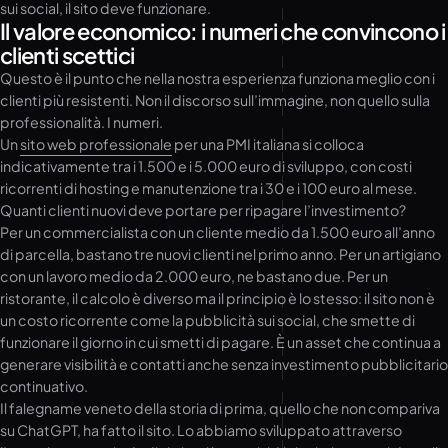
sui social, il sito deve funzionare.
Il valore economico: i numeri che convincono i
clienti scettici
Questo è il punto che nella nostra esperienza funziona meglio con i
clienti più resistenti. Non il discorso sull’immagine, non quello sulla
professionalità. I numeri.
Un
sito web professionale
per una PMI italiana si colloca
indicativamente tra i 1.500 e i 5.000 euro di sviluppo, con costi
ricorrenti di hosting e manutenzione tra i 30 e i 100 euro al mese.
Quanti clienti nuovi deve portare per ripagare l’investimento?
Per un commercialista con un cliente medio da 1.500 euro all’anno
di parcella, bastano tre nuovi clienti nel primo anno. Per un artigiano
con un lavoro medio da 2.000 euro, ne bastano due. Per un
ristorante, il calcolo è diverso ma il principio è lo stesso: il sito non è
un costo ricorrente come la pubblicità sui social, che smette di
funzionare il giorno in cui smetti di pagare. È un asset che continua a
generare visibilità e contatti anche senza investimento pubblicitario
continuativo.
Il falegname veneto della storia di prima, quello che non compariva
su ChatGPT, ha fatto il sito. Lo abbiamo sviluppato attraverso