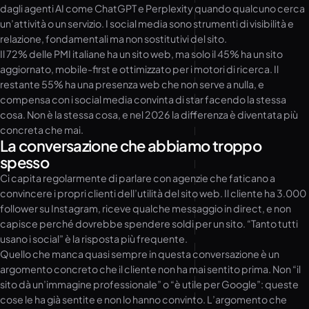
dagli agenti AI come ChatGPT e Perplexity quando qualcuno cerca
un’attività o un servizio. I social media sono strumenti di visibilità e
relazione, fondamentali ma non sostitutivi del sito.
Il 72% delle PMI italiane ha un sito web, ma solo il 45% ha un sito
aggiornato, mobile-first e ottimizzato per i motori di ricerca. Il
restante 55% ha una presenza web che non serve a nulla, e
compensa con i social media convinta di star facendo la stessa
cosa. Non è la stessa cosa, e nel 2026 la differenza è diventata più
concreta che mai.
La conversazione che abbiamo troppo
spesso
Ci capita regolarmente di parlare con agenzie che faticano a
convincere i propri clienti dell’utilità del sito web. Il cliente ha 3.000
follower su Instagram, riceve qualche messaggio in direct, e non
capisce perché dovrebbe spendere soldi per un sito. “Tanto tutti
usano i social” è la risposta più frequente.
Quello che manca quasi sempre in questa conversazione è un
argomento concreto che il cliente non ha mai sentito prima. Non “il
sito dà un’immagine professionale” o “è utile per Google”: queste
cose le ha già sentite e non lo hanno convinto. L’argomento che