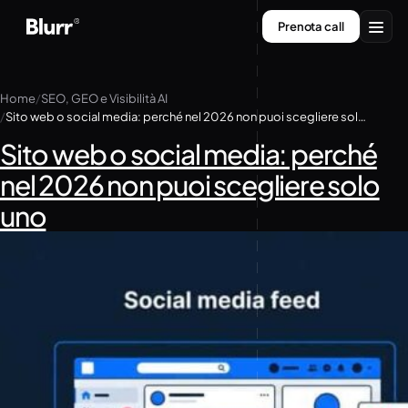
Vai
Prenota call
al
contenuto
Servizi
Home
SEO, GEO e Visibilità AI
Sito web o social media: perché nel 2026 non puoi scegliere solo uno
Chi siamo
Sito web o social media: perché
Contatti
nel 2026 non puoi scegliere solo
uno