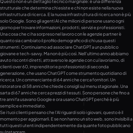
Questo non è un dettaglio tecnico marginale: è una differenza
strutturale che determina chi esiste e chi non esiste nella nuova
infrastruttura di ricerca. E la nuova infrastruttura di ricerca non è più
solo Google. Sono gli agenti AI che milioni di persone usano ogni
giorno per trovare informazioni, prodotti, servizi e professionisti.
Una cosa che ci ha sorpreso nel lavoro con le agenzie partner è
quanto sia cambiato il profilo demografico di chi usa questi
strumenti. Continuiamo ad associare ChatGPT a un pubblico
giovane e tech-savvy. Ma non è più così. Nell’ultimo anno abbiamo
avuto riscontri diretti, attraverso le agenzie con cui lavoriamo, di
clienti over 60, imprenditori e professionisti di seconda
generazione, che usano ChatGPT come strumento quotidiano di
ricerca. Un commerciante di 64 anni che cerca fornitori. Un
ristoratore di 58 anni che chiede consigli sul menu stagionale. Una
sarta di 67 anni che cerca prezzi di tessuti. Sono persone che fino a
tre anni fa usavano Google e ora usano ChatGPT perché è più
semplice e immediato.
Se i tuoi clienti pensano che l’AI riguardi solo i giovani, questo è il
momento per aggiornarli. E se non hanno un sito web, sono invisibili a
tutti questi utenti indipendentemente da quante foto pubblicano
su Instagram.