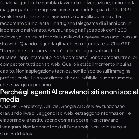
funziona, quello che cambia davvero la conversazione, è uno che la
maggior parte delle agenzie non usa ancora. E riguarda ChatGPT.
Qualche settimana fa un’agenzia con cui collaboriamo ci ha
raccontato di un cliente, un artigiano falegname di 61 anni con un
laboratorio nel Veneto. Aveva una pagina Facebook con 1.200
follower, pubblicava foto dei suoi lavori, riceveva messaggi. Nessun
sito web. Quando l’agenzia gli ha chiesto di cercare su ChatGPT
“falegname su misura Vicenza”, il cliente ha provato in diretta
durante l’appuntamento. Non è comparso. Sono comparsi tre suoi
competitor, tutti con siti web. Quello è stato il momento in cui ha
capito. Non la spiegazione tecnica, non il discorso sull’immagine
professionale. La prova diretta che era invisibile in uno strumento
che usava già ogni giorno.
Perché gli agenti AI crawlano i siti e non i social
media
ChatGPT, Perplexity, Claude, Google AI Overview funzionano
crawlando il web. Leggono i siti web, estraggono informazioni, le
elaborano e le restituiscono come risposte. Non crawlano
Instagram. Non leggono i post di Facebook. Non indicizzano le
stories di TikTok.