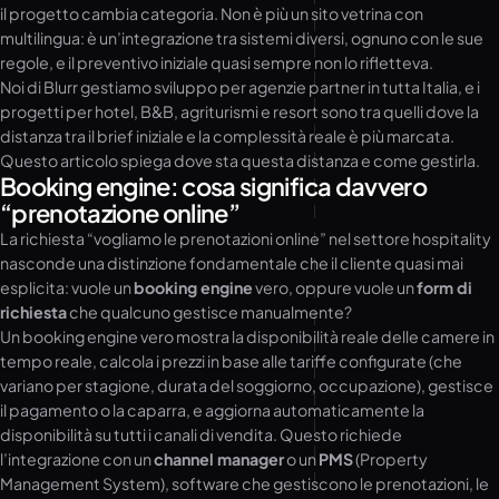
il progetto cambia categoria. Non è più un sito vetrina con
multilingua: è un’integrazione tra sistemi diversi, ognuno con le sue
regole, e il preventivo iniziale quasi sempre non lo rifletteva.
Noi di Blurr gestiamo sviluppo per agenzie partner in tutta Italia, e i
progetti per hotel, B&B, agriturismi e resort sono tra quelli dove la
distanza tra il brief iniziale e la complessità reale è più marcata.
Questo articolo spiega dove sta questa distanza e come gestirla.
Booking engine: cosa significa davvero
“prenotazione online”
La richiesta “vogliamo le prenotazioni online” nel settore hospitality
nasconde una distinzione fondamentale che il cliente quasi mai
esplicita: vuole un
booking engine
vero, oppure vuole un
form di
richiesta
che qualcuno gestisce manualmente?
Un booking engine vero mostra la disponibilità reale delle camere in
tempo reale, calcola i prezzi in base alle tariffe configurate (che
variano per stagione, durata del soggiorno, occupazione), gestisce
il pagamento o la caparra, e aggiorna automaticamente la
disponibilità su tutti i canali di vendita. Questo richiede
l’integrazione con un
channel manager
o un
PMS
(Property
Management System), software che gestiscono le prenotazioni, le