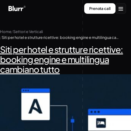
Vai
Prenota call
al
contenuto
Servizi
Home
Settori e Verticali
Siti per hotel e strutture ricettive: booking engine e multilingua cambiano tutto
Chi siamo
Siti per hotel e strutture ricettive:
Contatti
booking engine e multilingua
cambiano tutto