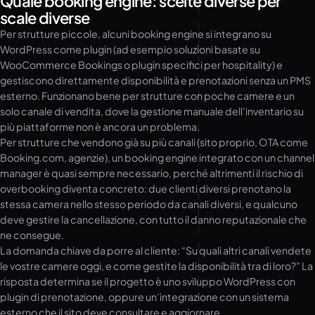
Quale booking engine: scelte diverse per
scale diverse
Per strutture piccole, alcuni booking engine si integrano su
WordPress come plugin (ad esempio soluzioni basate su
WooCommerce Bookings o plugin specifici per hospitality) e
gestiscono direttamente disponibilità e prenotazioni senza un PMS
esterno. Funzionano bene per strutture con poche camere e un
solo canale di vendita, dove la gestione manuale dell’inventario su
più piattaforme non è ancora un problema.
Per strutture che vendono già su più canali (sito proprio, OTA come
Booking.com, agenzie), un booking engine integrato con un channel
manager è quasi sempre necessario, perché altrimenti il rischio di
overbooking diventa concreto: due clienti diversi prenotano la
stessa camera nello stesso periodo da canali diversi, e qualcuno
deve gestire la cancellazione, con tutto il danno reputazionale che
ne consegue.
La domanda chiave da porre al cliente: “Su quali altri canali vendete
le vostre camere oggi, e come gestite la disponibilità tra di loro?” La
risposta determina se il progetto è uno sviluppo WordPress con
plugin di prenotazione, oppure un’integrazione con un sistema
esterno che il sito deve consultare e aggiornare.