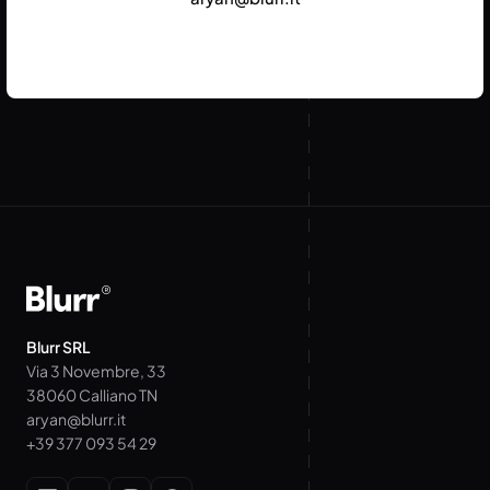
Blurr SRL
Via 3 Novembre, 33
38060 Calliano TN
aryan@blurr.it
+39 377 093 54 29