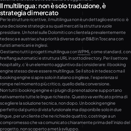
Il multilingua: non è solo traduzione, è
strategia di mercato
Per le strutture ricettive, il multilingua non è un dettaglio estetico: è
una decisione strategica su quali mercati la struttura vuole
presidiare. Un hotel sulle Dolomiti con clientela prevalentemente
tedesca e austriaca ha priorità diverse da un B&B in Toscana con
turisti americani e inglesi.
Gestiamo tutti i progetti multilingua con
WPML
come standard, con
hreflang automatici e struttura URL in sottodirectory. Per il settore
hospitality, c’è un elemento aggiuntivo da considerare: il booking
engine stesso deve essere multilingua. Se il sito è in tedesco ma il
booking engine si apre solo in italiano o inglese, l’esperienza si
rompe nel momento più critico, quello della conversione.
Non tutti i booking engine e i plugin di prenotazione supportano
nativamente tutte le lingue richieste. Questo va verificato prima di
scegliere la soluzione tecnica, non dopo. Un booking engine
perfetto dal punto di vista funzionale ma disponibile solo in due
lingue, per un cliente che ne richiede quattro, costringe a un
compromesso che va comunicato chiaramente prima dell’inizio del
progetto, non scoperto a metà sviluppo.