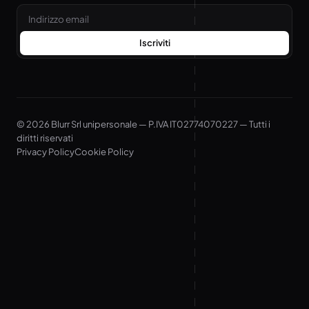
Email
Iscriviti
© 2026 Blurr Srl unipersonale — P.IVA IT02774070227 — Tutti i
diritti riservati
Privacy Policy
Cookie Policy