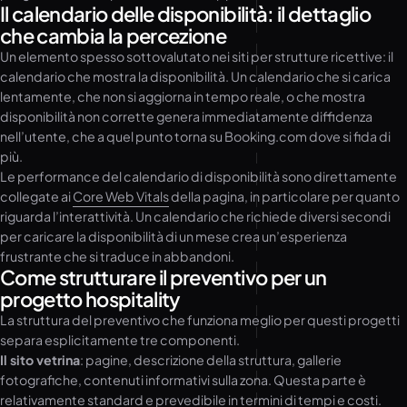
Il calendario delle disponibilità: il dettaglio
che cambia la percezione
Un elemento spesso sottovalutato nei siti per strutture ricettive: il
calendario che mostra la disponibilità. Un calendario che si carica
lentamente, che non si aggiorna in tempo reale, o che mostra
disponibilità non corrette genera immediatamente diffidenza
nell’utente, che a quel punto torna su Booking.com dove si fida di
più.
Le performance del calendario di disponibilità sono direttamente
collegate ai
Core Web Vitals
della pagina, in particolare per quanto
riguarda l’interattività. Un calendario che richiede diversi secondi
per caricare la disponibilità di un mese crea un’esperienza
frustrante che si traduce in abbandoni.
Come strutturare il preventivo per un
progetto hospitality
La struttura del preventivo che funziona meglio per questi progetti
separa esplicitamente tre componenti.
Il sito vetrina
: pagine, descrizione della struttura, gallerie
fotografiche, contenuti informativi sulla zona. Questa parte è
relativamente standard e prevedibile in termini di tempi e costi.