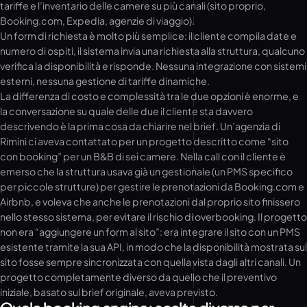
tariffe e l’inventario delle camere su più canali (sito proprio,
Booking.com, Expedia, agenzie di viaggio).
Un form di richiesta è molto più semplice: il cliente compila date e
numero di ospiti, il sistema invia una richiesta alla struttura, qualcuno
verifica la disponibilità e risponde. Nessuna integrazione con sistemi
esterni, nessuna gestione di tariffe dinamiche.
La differenza di costo e complessità tra le due opzioni è enorme, e
la conversazione su quale delle due il cliente sta davvero
descrivendo è la prima cosa da chiarire nel brief. Un’agenzia di
Rimini ci aveva contattato per un progetto descritto come “sito
con booking” per un B&B di sei camere. Nella call con il cliente è
emerso che la struttura usava già un gestionale (un PMS specifico
per piccole strutture) per gestire le prenotazioni da Booking.com e
Airbnb, e voleva che anche le prenotazioni dal proprio sito finissero
nello stesso sistema, per evitare il rischio di overbooking. Il progetto
non era “aggiungere un form al sito”: era integrare il sito con un PMS
esistente tramite la sua API, in modo che la disponibilità mostrata sul
sito fosse sempre sincronizzata con quella vista dagli altri canali. Un
progetto completamente diverso da quello che il preventivo
iniziale, basato sul brief originale, aveva previsto.