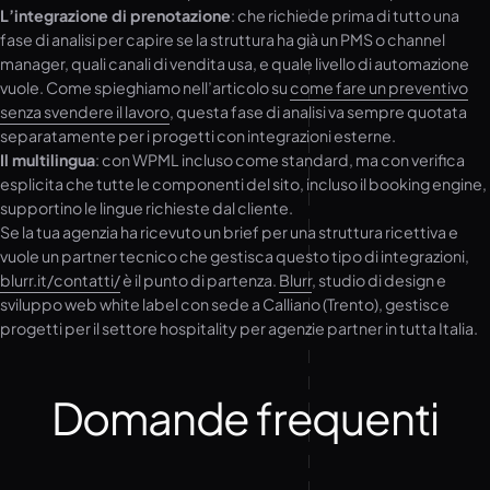
L’integrazione di prenotazione
: che richiede prima di tutto una
fase di analisi per capire se la struttura ha già un PMS o channel
manager, quali canali di vendita usa, e quale livello di automazione
vuole. Come spieghiamo nell’articolo su
come fare un preventivo
senza svendere il lavoro
, questa fase di analisi va sempre quotata
separatamente per i progetti con integrazioni esterne.
Il multilingua
: con WPML incluso come standard, ma con verifica
esplicita che tutte le componenti del sito, incluso il booking engine,
supportino le lingue richieste dal cliente.
Se la tua agenzia ha ricevuto un brief per una struttura ricettiva e
vuole un partner tecnico che gestisca questo tipo di integrazioni,
blurr.it/contatti/
è il punto di partenza.
Blurr
, studio di design e
sviluppo web white label con sede a Calliano (Trento), gestisce
progetti per il settore hospitality per agenzie partner in tutta Italia.
Domande frequenti