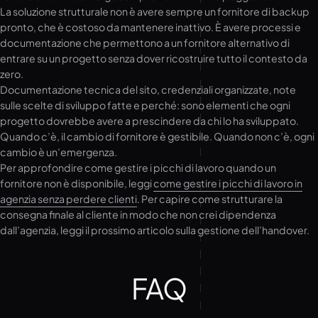
La soluzione strutturale non è avere sempre un fornitore di backup
pronto, che è costoso da mantenere inattivo. È avere processi e
documentazione che permettono a un fornitore alternativo di
entrare su un progetto senza dover ricostruire tutto il contesto da
zero.
Documentazione tecnica del sito, credenziali organizzate, note
sulle scelte di sviluppo fatte e perché: sono elementi che ogni
progetto dovrebbe avere a prescindere da chi lo ha sviluppato.
Quando c’è, il cambio di fornitore è gestibile. Quando non c’è, ogni
cambio è un’emergenza.
Per approfondire come gestire i picchi di lavoro quando un
fornitore non è disponibile, leggi
come gestire i picchi di lavoro in
agenzia senza perdere clienti
. Per capire come strutturare la
consegna finale al cliente in modo che non crei dipendenza
dall’agenzia, leggi il prossimo articolo sulla gestione dell’handover.
FAQ