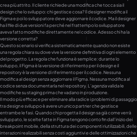
crea più attrito. Il cliente richiede una modifica che tocca sia il
design che lo sviluppo: chi gestisce cosa? Il designer modifica il
Figma e poi lo sviluppatore deve aggiornare il codice. Ma il designer
ha il file di due versioni fa perché nel frattempo lo sviluppatore
aveva fatto modifiche direttamente nel codice. Adesso chi ha la
versione corretta?
Questo scenario si verifica sistematicamente quando non esiste
una regola chiara su dove vive la versione definitiva di ogni elemento
del progetto. La regola che funziona è semplice: durante lo
sviluppo, il Figma è la versione di riferimento per il design e il
repository è la versione di riferimento per il codice. Nessuna
modifica al design senza aggiornare il Figma. Nessuna modifica al
codice senza documentarla nel repository. L’agenzia valida le
modifiche su staging prima che vadano in produzione.
Il modo più efficace per eliminare alla radice i problemi di passaggio
tra design e sviluppo è avere un unico partner che gestisce
entrambe le fasi. Quando chi progetta il design sa già come verrà
sviluppato, le scelte fatte in Figma tengono conto fin dall’inizio dei
breakpoint mobile, della struttura dei componenti riutilizzabili, delle
interazioni realizzabili senza costi aggiuntivi e delle ottimizzazioni che