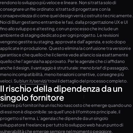
rendono lo sviluppo più veloce e lineare. Non si tratta solo di
consegnare un file ordinato: si tratta di progettare con la
consapevolezza di come quel design verrà costruito tecnicamente.
Noi di Blurr gestiamo entrambe le fasi, dalla progettazione UX e UI
fino allo sviluppo e al testing, con un processo che include un
ambiente di staging dedicato per ogni progetto. Le revisioni
vengono gestite su staging, approvate dall’agenzia, e solo dopo
applicate in produzione. Questo elimina la confusione tra versioni e
garantisce che quello che il cliente vede al lancio sia esattamente
quello che l’agenzia ha approvato. Per le agenzie che ci affidano
anche il design, il vantaggio è strutturale: meno brief di passaggio,
meno incompatibilità, meno iterazioni correttive, consegne più
veloci. Su
blurr.it/servizi/
trovi il dettaglio del processo completo.
Il rischio della dipendenza da un
singolo fornitore
Gestire più fornitori ha un rischio nascosto che emerge quando uno
di essi non è disponibile: se quell’uno è il fornitore principale, il
progetto si ferma. L’agenzia che dipende da un singolo
sviluppatore freelance per tutto lo sviluppo web ha un punto di
vulnerabilità che emerge sempre nel momento peggiore.