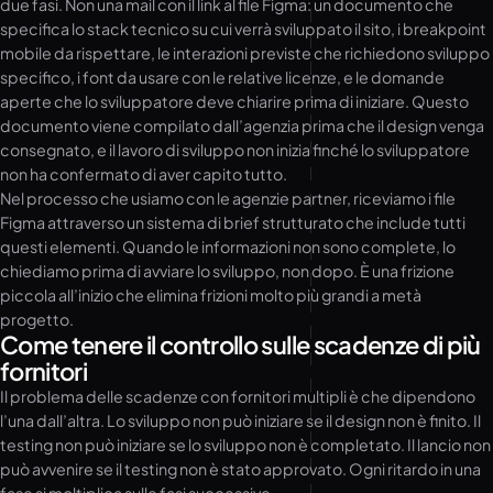
due fasi. Non una mail con il link al file Figma: un documento che
specifica lo stack tecnico su cui verrà sviluppato il sito, i breakpoint
mobile da rispettare, le interazioni previste che richiedono sviluppo
specifico, i font da usare con le relative licenze, e le domande
aperte che lo sviluppatore deve chiarire prima di iniziare. Questo
documento viene compilato dall’agenzia prima che il design venga
consegnato, e il lavoro di sviluppo non inizia finché lo sviluppatore
non ha confermato di aver capito tutto.
Nel processo che usiamo con le agenzie partner, riceviamo i file
Figma attraverso un sistema di brief strutturato che include tutti
questi elementi. Quando le informazioni non sono complete, lo
chiediamo prima di avviare lo sviluppo, non dopo. È una frizione
piccola all’inizio che elimina frizioni molto più grandi a metà
progetto.
Come tenere il controllo sulle scadenze di più
fornitori
Il problema delle scadenze con fornitori multipli è che dipendono
l’una dall’altra. Lo sviluppo non può iniziare se il design non è finito. Il
testing non può iniziare se lo sviluppo non è completato. Il lancio non
può avvenire se il testing non è stato approvato. Ogni ritardo in una