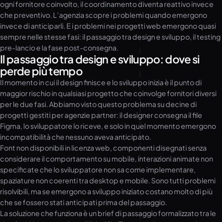
ogni fornitore coinvolto, il coordinamento diventa reattivo invece
che preventivo. L’agenzia scopre i problemi quando emergono
invece di anticiparli. E i problemi nei progetti web emergono quasi
sempre nelle stesse fasi: il passaggio tra design e sviluppo, il testing
pre-lancio e la fase post-consegna.
Il passaggio tra design e sviluppo: dove si
perde più tempo
Il momento in cui il design finisce e lo sviluppo inizia è il punto di
maggior rischio in qualsiasi progetto che coinvolge fornitori diversi
per le due fasi. Abbiamo visto questo problema su decine di
progetti gestiti per agenzie partner: il designer consegna il file
Figma, lo sviluppatore lo riceve, e solo in quel momento emergono
incompatibilità che nessuno aveva anticipato.
Font non disponibili in licenza web, componenti disegnati senza
considerare il comportamento su mobile, interazioni animate non
specificate che lo sviluppatore non sa come implementare,
spaziature non coerenti tra desktop e mobile. Sono tutti problemi
risolvibili, ma se emergono a sviluppo iniziato costano molto di più
che se fossero stati anticipati prima del passaggio.
La soluzione che funziona è un brief di passaggio formalizzato tra le