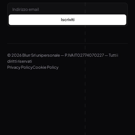
Email
Iscriviti
© 2026 Blurr Srl unipersonale — P.IVA IT02774070227 — Tutti i
diritti riservati
Privacy Policy
Cookie Policy