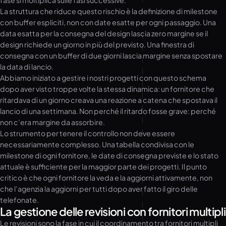
fase si moltiplica sulle fasi successive.
La struttura che riduce questo rischio è la definizione di milestone
con buffer espliciti, non con date esatte per ogni passaggio. Una
data esatta per la consegna del design lascia zero margine se il
design richiede un giorno in più del previsto. Una finestra di
consegna con un buffer di due giorni lascia margine senza spostare
la data di lancio.
Abbiamo iniziato a gestire i nostri progetti con questo schema
dopo aver visto troppe volte la stessa dinamica: un fornitore che
ritardava di un giorno creava una reazione a catena che spostava il
lancio di una settimana. Non perché il ritardo fosse grave: perché
non c’era margine da assorbire.
Lo strumento per tenere il controllo non deve essere
necessariamente complesso. Una tabella condivisa con le
milestone di ogni fornitore, le date di consegna previste e lo stato
attuale è sufficiente per la maggior parte dei progetti. Il punto
critico è che ogni fornitore la veda e la aggiorni attivamente, non
che l’agenzia la aggiorni per tutti dopo aver fatto il giro delle
telefonate.
La gestione delle revisioni con fornitori multipli
Le revisioni sono la fase in cui il coordinamento tra fornitori multipli