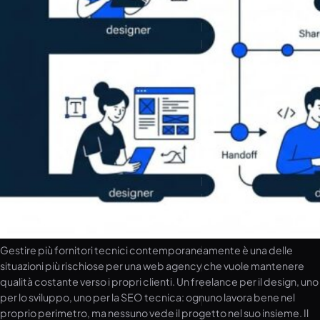
Gestire più fornitori tecnici contemporaneamente è una delle
situazioni più rischiose per una web agency che vuole mantenere
qualità costante verso i propri clienti. Un freelance per il design, uno
per lo sviluppo, uno per la SEO tecnica: ognuno lavora bene nel
proprio perimetro, ma nessuno vede il progetto nel suo insieme. Il