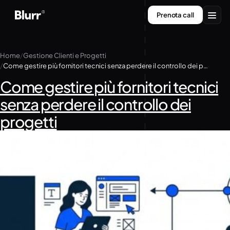
Vai
Prenota call
al
contenuto
Servizi
Home
Gestione Clienti e Progetti
Come gestire più fornitori tecnici senza perdere il controllo dei progetti
Chi siamo
Come gestire più fornitori tecnici
Contatti
senza perdere il controllo dei
progetti