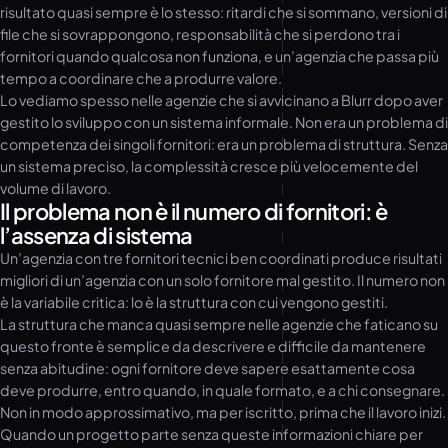
risultato quasi sempre è lo stesso: ritardi che si sommano, versioni di
file che si sovrappongono, responsabilità che si perdono tra i
fornitori quando qualcosa non funziona, e un’agenzia che passa più
tempo a coordinare che a produrre valore.
Lo vediamo spesso nelle agenzie che si avvicinano a Blurr dopo aver
gestito lo sviluppo con un sistema informale. Non era un problema di
competenza dei singoli fornitori: era un problema di struttura. Senza
un sistema preciso, la complessità cresce più velocemente del
volume di lavoro.
Il problema non è il numero di fornitori: è
l’assenza di sistema
Un’agenzia con tre fornitori tecnici ben coordinati produce risultati
migliori di un’agenzia con un solo fornitore mal gestito. Il numero non
è la variabile critica: lo è la struttura con cui vengono gestiti.
La struttura che manca quasi sempre nelle agenzie che faticano su
questo fronte è semplice da descrivere e difficile da mantenere
senza abitudine: ogni fornitore deve sapere esattamente cosa
deve produrre, entro quando, in quale formato, e a chi consegnare.
Non in modo approssimativo, ma per iscritto, prima che il lavoro inizi.
Quando un progetto parte senza queste informazioni chiare per