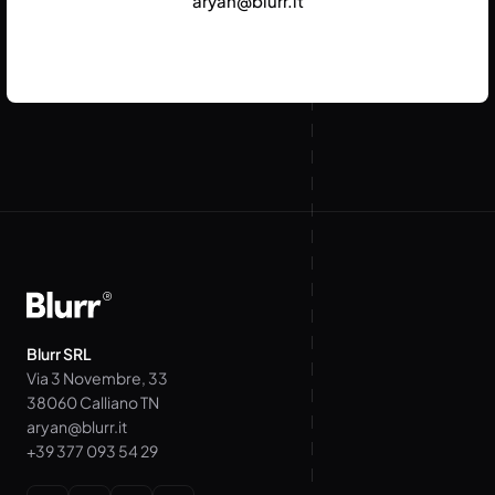
aryan@blurr.it
Blurr SRL
Via 3 Novembre, 33
38060 Calliano TN
aryan@blurr.it
+39 377 093 54 29