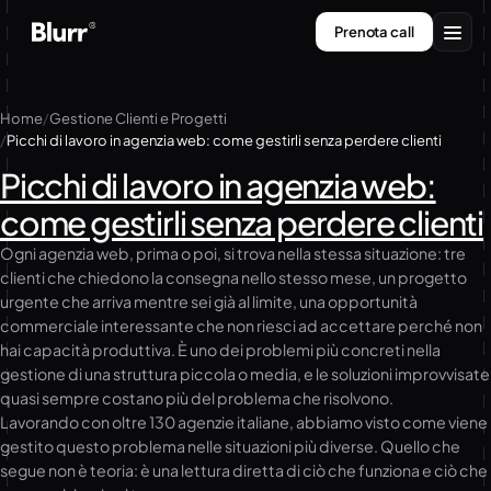
Vai
Prenota call
al
contenuto
Servizi
Home
Gestione Clienti e Progetti
Picchi di lavoro in agenzia web: come gestirli senza perdere clienti
Chi siamo
Picchi di lavoro in agenzia web:
Contatti
come gestirli senza perdere clienti
Ogni agenzia web, prima o poi, si trova nella stessa situazione: tre
clienti che chiedono la consegna nello stesso mese, un progetto
urgente che arriva mentre sei già al limite, una opportunità
commerciale interessante che non riesci ad accettare perché non
hai capacità produttiva. È uno dei problemi più concreti nella
gestione di una struttura piccola o media, e le soluzioni improvvisate
quasi sempre costano più del problema che risolvono.
Lavorando con oltre 130 agenzie italiane, abbiamo visto come viene
gestito questo problema nelle situazioni più diverse. Quello che
segue non è teoria: è una lettura diretta di ciò che funziona e ciò che