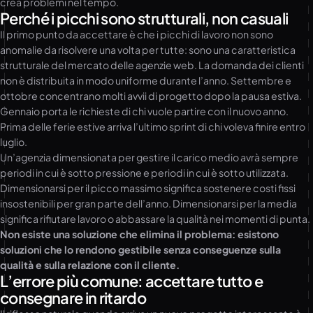
crea problemi nel tempo.
Perché i picchi sono strutturali, non casuali
Il primo punto da accettare è che i picchi di lavoro non sono
anomalie da risolvere una volta per tutte: sono una caratteristica
strutturale del mercato delle agenzie web. La domanda dei clienti
non è distribuita in modo uniforme durante l’anno. Settembre e
ottobre concentrano molti avvii di progetto dopo la pausa estiva.
Gennaio porta le richieste di chi vuole partire con il nuovo anno.
Prima delle ferie estive arriva l’ultimo sprint di chi voleva finire entro
luglio.
Un’agenzia dimensionata per gestire il carico medio avrà sempre
periodi in cui è sotto pressione e periodi in cui è sotto utilizzata.
Dimensionarsi per il picco massimo significa sostenere costi fissi
insostenibili per gran parte dell’anno. Dimensionarsi per la media
significa rifiutare lavoro o abbassare la qualità nei momenti di punta.
Non esiste una soluzione che elimina il problema: esistono
soluzioni che lo rendono gestibile senza conseguenze sulla
qualità e sulla relazione con il cliente.
L’errore più comune: accettare tutto e
consegnare in ritardo