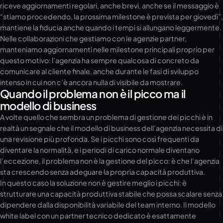
riceve aggiornamenti regolari, anche brevi, anche se il messaggio è
“stiamo procedendo, la prossima milestone è prevista per giovedì”,
mantiene la fiducia anche quando i tempi si allungano leggermente.
Nelle collaborazioni che gestiamo con le agenzie partner,
manteniamo aggiornamenti nelle milestone principali proprio per
questo motivo: l’agenzia ha sempre qualcosa di concreto da
comunicare al cliente finale, anche durante le fasi di sviluppo
intenso in cui non c’è ancora nulla di visibile da mostrare.
Quando il problema non è il picco ma il
modello di business
A volte quello che sembra un problema di gestione dei picchi è in
realtà un segnale che il modello di business dell’agenzia necessita di
una revisione più profonda. Se i picchi sono così frequenti da
diventare la normalità, e i periodi di carico normale diventano
l’eccezione, il problema non è la gestione del picco: è che l’agenzia
sta crescendo senza adeguare la propria capacità produttiva.
In questo caso la soluzione non è gestire meglio i picchi: è
strutturare una capacità produttiva stabile che possa scalare senza
dipendere dalla disponibilità variabile del team interno. Il modello
white label con un partner tecnico dedicato è esattamente