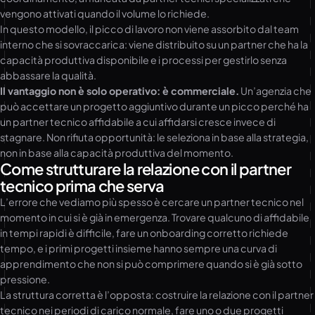
vengono attivati quando il volume lo richiede.
In questo modello, il picco di lavoro non viene assorbito dal team
interno che si sovraccarica: viene distribuito su un partner che ha la
capacità produttiva disponibile e i processi per gestirlo senza
abbassare la qualità.
Il vantaggio non è solo operativo: è commerciale.
Un’agenzia che
può accettare un progetto aggiuntivo durante un picco perché ha
un partner tecnico affidabile a cui affidarsi cresce invece di
stagnare. Non rifiuta opportunità: le seleziona in base alla strategia,
non in base alla capacità produttiva del momento.
Come strutturare la relazione con il partner
tecnico prima che serva
L’errore che vediamo più spesso è cercare un partner tecnico nel
momento in cui si è già in emergenza. Trovare qualcuno di affidabile
in tempi rapidi è difficile, fare un onboarding corretto richiede
tempo, e i primi progetti insieme hanno sempre una curva di
apprendimento che non si può comprimere quando si è già sotto
pressione.
La struttura corretta è l’opposta: costruire la relazione con il partner
tecnico nei periodi di carico normale, fare uno o due progetti