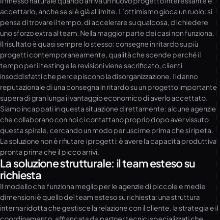
Il riflesso naturale quando arriva un nuovo progetto interessante è
accettarlo, anche se si è già al limite. L’ottimismo gioca un ruolo: si
pensa di trovare il tempo, di accelerare su qualcosa, di chiedere
uno sforzo extra al team. Nella maggior parte dei casi non funziona.
Il risultato è quasi sempre lo stesso: consegne in ritardo su più
progetti contemporaneamente, qualità che scende perché il
tempo per il testing e le revisioni viene sacrificato, clienti
insoddisfatti che percepiscono la disorganizzazione. Il danno
reputazionale di una consegna in ritardo su un progetto importante
supera di gran lunga il vantaggio economico di averlo accettato.
Siamo incappati in questa situazione direttamente: alcune agenzie
che collaborano con noi ci contattano proprio dopo aver vissuto
questa spirale, cercando un modo per uscirne prima che si ripeta.
La soluzione non è rifiutare i progetti: è avere la capacità produttiva
pronta prima che il picco arrivi.
La soluzione strutturale: il team esteso su
richiesta
Il modello che funziona meglio per le agenzie di piccole e medie
dimensioni è quello del team esteso su richiesta: una struttura
interna ridotta che gestisce la relazione con il cliente, la strategia e il
coordinamento, affiancata da partner tecnici specializzati che