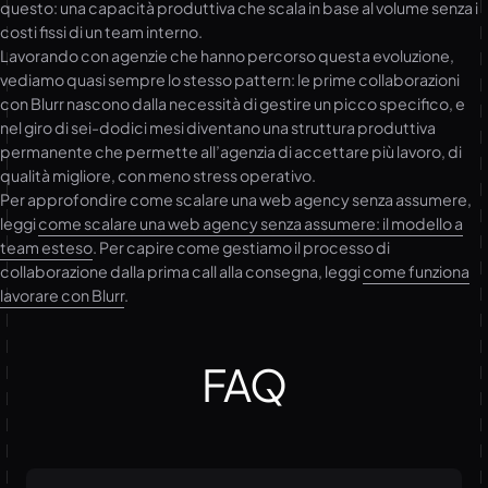
questo: una capacità produttiva che scala in base al volume senza i
costi fissi di un team interno.
Lavorando con agenzie che hanno percorso questa evoluzione,
vediamo quasi sempre lo stesso pattern: le prime collaborazioni
con Blurr nascono dalla necessità di gestire un picco specifico, e
nel giro di sei-dodici mesi diventano una struttura produttiva
permanente che permette all’agenzia di accettare più lavoro, di
qualità migliore, con meno stress operativo.
Per approfondire come scalare una web agency senza assumere,
leggi
come scalare una web agency senza assumere: il modello a
team esteso
. Per capire come gestiamo il processo di
collaborazione dalla prima call alla consegna, leggi
come funziona
lavorare con Blurr
.
FAQ