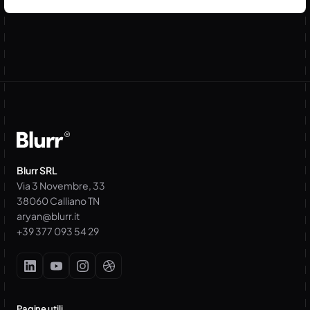
Blurr SRL
Via 3 Novembre, 33
38060 Calliano TN
aryan@blurr.it
+39 377 093 54 29
Pagine utili