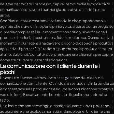
insieme per rodare il processo, capire i tempi reali e le modalità di
comunicazione, e avere il partner già operativo quando il picco
arriva.
Con Blurr questo è esattamente il modello che proponiamo alle
agenzie che si avvicinano per la prima volta: si parte con un progetto
di media complessità in un momento non critico, si verifica che il
processo funzioni, si costruisce la fiducia reciproca. Quando arriva il
momento in cui l’agenzia ha davvero bisogno di capacità produttiva
aggiuntiva, il partner è già rodato e può entrare in produzione senza
attrito. Su
blurr.it/contatti/
puoi prenotare una chiamata per capire
come strutturare questa collaborazione.
La comunicazione con il cliente durante i
picchi
Un aspetto spesso sottovalutato nella gestione dei picchi è la
comunicazione con il cliente. Quando si è sovraccarichi, la tendenza
è concentrarsi sulla produzione e ridurre la comunicazione proattiva
verso i clienti. È esattamente il contrario di quello che andrebbe
fatto.
Un cliente che non riceve aggiornamenti durante lo sviluppo tende
ad assumere che qualcosa non stia andando bene. Un cliente che