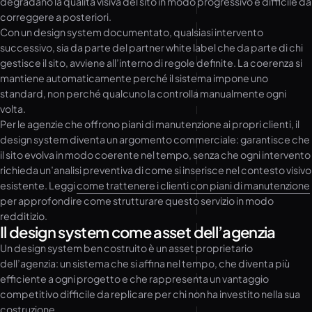
degradano la qualità visiva del sito in modo progressivo e difficile da
correggere a posteriori.
Con un design system documentato, qualsiasi intervento
successivo, sia da parte del partner white label che da parte di chi
gestisce il sito, avviene all’interno di regole definite. La coerenza si
mantiene automaticamente perché il sistema impone uno
standard, non perché qualcuno la controlla manualmente ogni
volta.
Per le agenzie che offrono piani di manutenzione ai propri clienti, il
design system diventa un argomento commerciale: garantisce che
il sito evolva in modo coerente nel tempo, senza che ogni intervento
richieda un’analisi preventiva di come si inserisce nel contesto visivo
esistente. Leggi
come trattenere i clienti con piani di manutenzione
per approfondire come strutturare questo servizio in modo
redditizio.
Il design system come asset dell’agenzia
Un design system ben costruito è un asset proprietario
dell’agenzia: un sistema che si affina nel tempo, che diventa più
efficiente a ogni progetto e che rappresenta un vantaggio
competitivo difficile da replicare per chi non ha investito nella sua
costruzione.