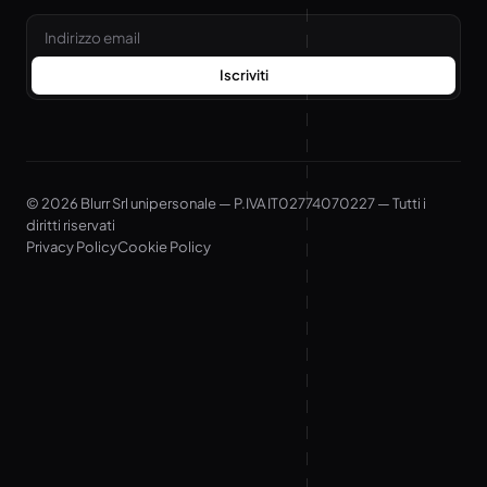
Email
Iscriviti
© 2026 Blurr Srl unipersonale — P.IVA IT02774070227 — Tutti i
diritti riservati
Privacy Policy
Cookie Policy