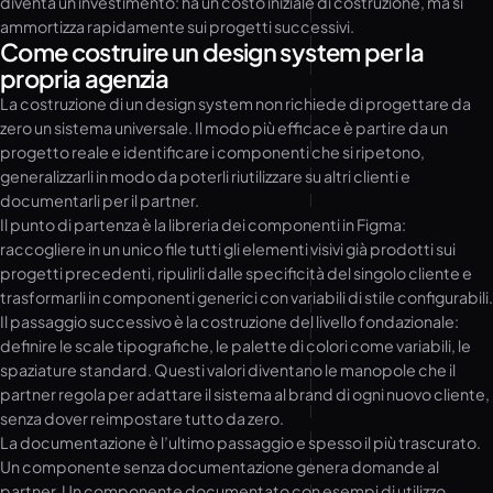
diventa un investimento: ha un costo iniziale di costruzione, ma si
ammortizza rapidamente sui progetti successivi.
Come costruire un design system per la
propria agenzia
La costruzione di un design system non richiede di progettare da
zero un sistema universale. Il modo più efficace è partire da un
progetto reale e identificare i componenti che si ripetono,
generalizzarli in modo da poterli riutilizzare su altri clienti e
documentarli per il partner.
Il punto di partenza è la libreria dei componenti in Figma:
raccogliere in un unico file tutti gli elementi visivi già prodotti sui
progetti precedenti, ripulirli dalle specificità del singolo cliente e
trasformarli in componenti generici con variabili di stile configurabili.
Il passaggio successivo è la costruzione del livello fondazionale:
definire le scale tipografiche, le palette di colori come variabili, le
spaziature standard. Questi valori diventano le manopole che il
partner regola per adattare il sistema al brand di ogni nuovo cliente,
senza dover reimpostare tutto da zero.
La documentazione è l’ultimo passaggio e spesso il più trascurato.
Un componente senza documentazione genera domande al
partner. Un componente documentato con esempi di utilizzo,