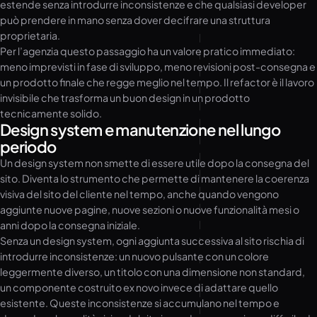
estende senza introdurre inconsistenze e che qualsiasi developer
può prendere in mano senza dover decifrare una struttura
proprietaria.
Per l’agenzia questo passaggio ha un valore pratico immediato:
meno imprevisti in fase di sviluppo, meno revisioni post-consegna e
un prodotto finale che regge meglio nel tempo. Il refactor è il lavoro
invisibile che trasforma un buon design in un prodotto
tecnicamente solido.
Design system e manutenzione nel lungo
periodo
Un design system non smette di essere utile dopo la consegna del
sito. Diventa lo strumento che permette di mantenere la coerenza
visiva del sito del cliente nel tempo, anche quando vengono
aggiunte nuove pagine, nuove sezioni o nuove funzionalità mesi o
anni dopo la consegna iniziale.
Senza un design system, ogni aggiunta successiva al sito rischia di
introdurre inconsistenze: un nuovo pulsante con un colore
leggermente diverso, un titolo con una dimensione non standard,
un componente costruito ex novo invece di adattare quello
esistente. Queste inconsistenze si accumulano nel tempo e