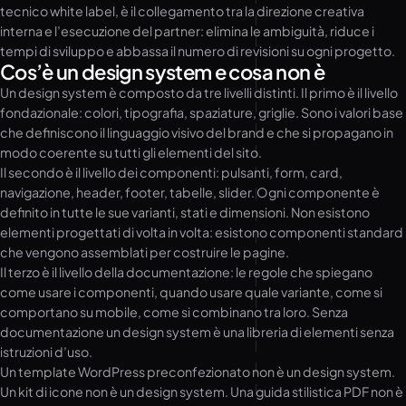
tecnico white label, è il collegamento tra la direzione creativa
interna e l’esecuzione del partner: elimina le ambiguità, riduce i
tempi di sviluppo e abbassa il numero di revisioni su ogni progetto.
Cos’è un design system e cosa non è
Un design system è composto da tre livelli distinti. Il primo è il livello
fondazionale: colori, tipografia, spaziature, griglie. Sono i valori base
che definiscono il linguaggio visivo del brand e che si propagano in
modo coerente su tutti gli elementi del sito.
Il secondo è il livello dei componenti: pulsanti, form, card,
navigazione, header, footer, tabelle, slider. Ogni componente è
definito in tutte le sue varianti, stati e dimensioni. Non esistono
elementi progettati di volta in volta: esistono componenti standard
che vengono assemblati per costruire le pagine.
Il terzo è il livello della documentazione: le regole che spiegano
come usare i componenti, quando usare quale variante, come si
comportano su mobile, come si combinano tra loro. Senza
documentazione un design system è una libreria di elementi senza
istruzioni d’uso.
Un template WordPress preconfezionato non è un design system.
Un kit di icone non è un design system. Una guida stilistica PDF non è