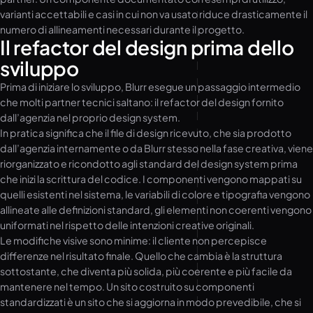
varianti accettabili e casi in cui non va usato riduce drasticamente il
numero di allineamenti necessari durante il progetto.
Il refactor del design prima dello
sviluppo
Prima di iniziare lo sviluppo, Blurr esegue un passaggio intermedio
che molti partner tecnici saltano: il refactor del design fornito
dall’agenzia nel proprio design system.
In pratica significa che il file di design ricevuto, che sia prodotto
dall’agenzia internamente o da Blurr stesso nella fase creativa, viene
riorganizzato e ricondotto agli standard del design system prima
che inizi la scrittura del codice. I componenti vengono mappati su
quelli esistenti nel sistema, le variabili di colore e tipografia vengono
allineate alle definizioni standard, gli elementi non coerenti vengono
uniformati nel rispetto delle intenzioni creative originali.
Le modifiche visive sono minime: il cliente non percepisce
differenze nel risultato finale. Quello che cambia è la struttura
sottostante, che diventa più solida, più coerente e più facile da
mantenere nel tempo. Un sito costruito su componenti
standardizzati è un sito che si aggiorna in modo prevedibile, che si