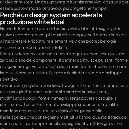
un design system. Un design system è un sistema vivo, costruito per
essere usato in modo iterativo su più progetti nel tempo.
Perché un design system accelera la
produzione white label
Nel workflow con un partner tecnico white label, il design system
risolve uno dei problemi più costosi: il tempo che il partner impiega
a interpretare e ricostruire elementi visivi che potrebbero già
esistere come componenti definiti.
Senza un design system, ogni nuovo progetto ricomincia quasi da
zero sul piano dei componenti. Il partner costruisce pulsanti, form e
navigazione ogni volta, con variazioni minime ma sufficienti a creare
inconsistenze tra un sito e l’altro e a richiedere tempo di sviluppo
ripetitivo.
Con un design system condiviso tra agenzia e partner, i componenti
esistono già. Il partner li adatta al brand del nuovo cliente,
modificando colori, font e immagini, senza dover ricostruire la
struttura sottostante. I tempi di sviluppo si riducono, la qualità si
mantiene costante e il risultato finale è più prevedibile.
Per le agenzie che consegnano molti siti all’anno, questo si traduce
in un risparmio di tempo cumulativo significativo. Il design system