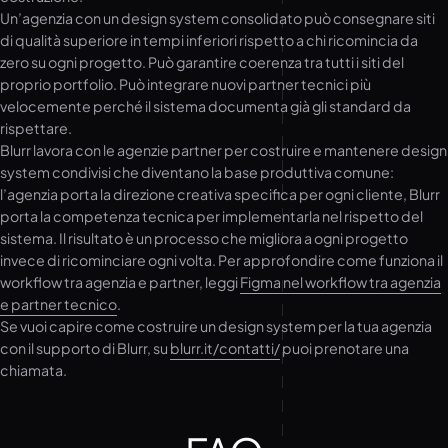
Un’agenzia con un design system consolidato può consegnare siti
di qualità superiore in tempi inferiori rispetto a chi ricomincia da
zero su ogni progetto. Può garantire coerenza tra tutti i siti del
proprio portfolio. Può integrare nuovi partner tecnici più
velocemente perché il sistema documenta già gli standard da
rispettare.
Blurr lavora con le agenzie partner per costruire e mantenere design
system condivisi che diventano la base produttiva comune:
l’agenzia porta la direzione creativa specifica per ogni cliente, Blurr
porta la competenza tecnica per implementarla nel rispetto del
sistema. Il risultato è un processo che migliora a ogni progetto
invece di ricominciare ogni volta. Per approfondire come funziona il
workflow tra agenzia e partner, leggi
Figma nel workflow tra agenzia
e partner tecnico
.
Se vuoi capire come costruire un design system per la tua agenzia
con il supporto di Blurr, su
blurr.it/contatti/
puoi prenotare una
chiamata.