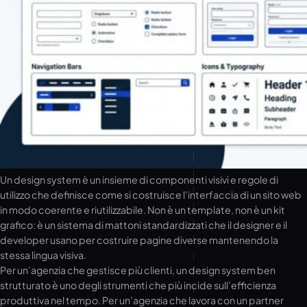
Un design system è un insieme di componenti visivi e regole di
utilizzo che definisce come si costruisce l’interfaccia di un sito web
in modo coerente e riutilizzabile. Non è un template, non è un kit
grafico: è un sistema di mattoni standardizzati che il designer e il
developer usano per costruire pagine diverse mantenendo la
stessa lingua visiva.
Per un’agenzia che gestisce più clienti, un design system ben
strutturato è uno degli strumenti che più incide sull’efficienza
produttiva nel tempo. Per un’agenzia che lavora con un partner