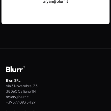
aryan@blurr.it
Blurr SRL
Via 3 Novembre, 33
38060 Calliano TN
aryan@blurr.it
+39 377 093 54 29