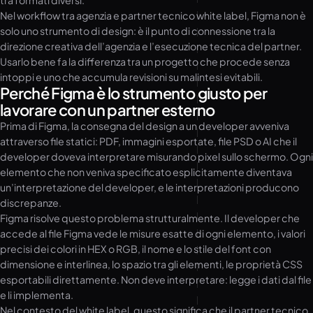
tra formati diversi.
Nel workflow tra agenzia e partner tecnico white label, Figma non è
solo uno strumento di design: è il punto di connessione tra la
direzione creativa dell’agenzia e l’esecuzione tecnica del partner.
Usarlo bene fa la differenza tra un progetto che procede senza
intoppi e uno che accumula revisioni su malintesi evitabili.
Perché Figma è lo strumento giusto per
lavorare con un partner esterno
Prima di Figma, la consegna del design a un developer avveniva
attraverso file statici: PDF, immagini esportate, file PSD o AI che il
developer doveva interpretare misurando pixel sullo schermo. Ogni
elemento che non veniva specificato esplicitamente diventava
un’interpretazione del developer, e le interpretazioni producono
discrepanze.
Figma risolve questo problema strutturalmente. Il developer che
accede al file Figma vede le misure esatte di ogni elemento, i valori
precisi dei colori in HEX o RGB, il nome e lo stile del font con
dimensione e interlinea, lo spazio tra gli elementi, le proprietà CSS
esportabili direttamente. Non deve interpretare: legge i dati dal file
e li implementa.
Nel contesto del white label, questo significa che il partner tecnico