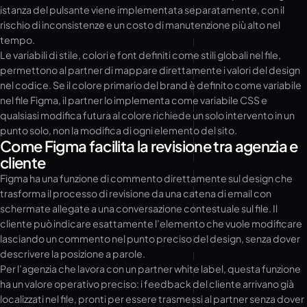
istanza del pulsante viene implementata separatamente, con il
rischio di inconsistenze e un costo di manutenzione più alto nel
tempo.
Le variabili di stile, colori e font definiti come stili globali nel file,
permettono al partner di mappare direttamente i valori del design
nel codice. Se il colore primario del brand è definito come variabile
nel file Figma, il partner lo implementa come variabile CSS e
qualsiasi modifica futura al colore richiede un solo intervento in un
punto solo, non la modifica di ogni elemento del sito.
Come Figma facilita la revisione tra agenzia e
cliente
Figma ha una funzione di commento direttamente sul design che
trasforma il processo di revisione da una catena di email con
schermate allegate a una conversazione contestuale sul file. Il
cliente può indicare esattamente l’elemento che vuole modificare
lasciando un commento nel punto preciso del design, senza dover
descrivere la posizione a parole.
Per l’agenzia che lavora con un partner white label, questa funzione
ha un valore operativo preciso: i feedback del cliente arrivano già
localizzati nel file, pronti per essere trasmessi al partner senza dover