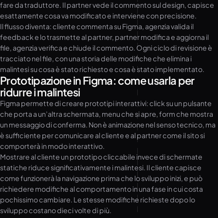
fare da traduttore. Il partner vede il commento sul design, capisce
esattamente cosa va modificato e interviene con precisione.
Il flusso diventa: cliente commenta su Figma, agenzia valida il
feedback e lo trasmette al partner, partner modifica e aggiorna il
file, agenzia verifica e chiude il commento. Ogni ciclo di revisione è
tracciato nel file, con una storia delle modifiche che elimina i
malintesi su cosa è stato richiesto e cosa è stato implementato.
Prototipazione in Figma: come usarla per
ridurre i malintesi
Figma permette di creare prototipi interattivi: click su un pulsante
che porta a un’altra schermata, menu che si apre, form che mostra
un messaggio di conferma. Non è animazione nel senso tecnico, ma
è sufficiente per comunicare al cliente e al partner come il sito si
comporterà in modo interattivo.
Mostrare al cliente un prototipo cliccabile invece di schermate
statiche riduce significativamente i malintesi. Il cliente capisce
come funzionerà la navigazione prima che lo sviluppo inizi, e può
richiedere modifiche al comportamento in una fase in cui costa
pochissimo cambiare. Le stesse modifiche richieste dopo lo
sviluppo costano dieci volte di più.