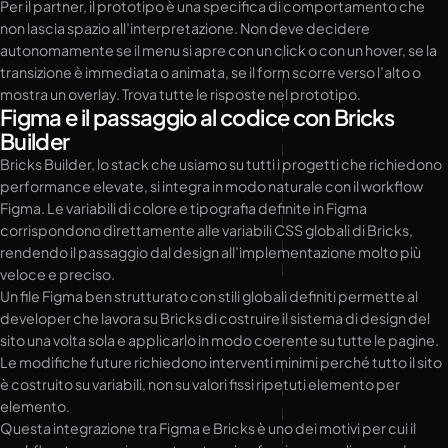
Per il partner, il prototipo è una specifica di comportamento che
non lascia spazio all’interpretazione. Non deve decidere
autonomamente se il menu si apre con un click o con un hover, se la
transizione è immediata o animata, se il form scorre verso l’alto o
mostra un overlay. Trova tutte le risposte nel prototipo.
Figma e il passaggio al codice con Bricks
Builder
Bricks Builder, lo stack che usiamo su tutti i progetti che richiedono
performance elevate, si integra in modo naturale con il workflow
Figma. Le variabili di colore e tipografia definite in Figma
corrispondono direttamente alle variabili CSS globali di Bricks,
rendendo il passaggio dal design all’implementazione molto più
veloce e preciso.
Un file Figma ben strutturato con stili globali definiti permette al
developer che lavora su Bricks di costruire il sistema di design del
sito una volta sola e applicarlo in modo coerente su tutte le pagine.
Le modifiche future richiedono interventi minimi perché tutto il sito
è costruito su variabili, non su valori fissi ripetuti elemento per
elemento.
Questa integrazione tra Figma e Bricks è uno dei motivi per cui il