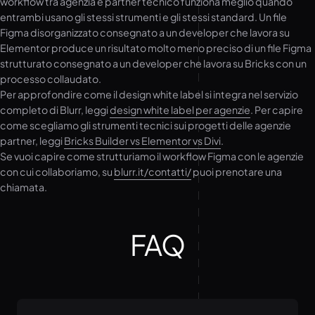
workflow tra agenzia e partner tecnico funziona meglio quando
entrambi usano gli stessi strumenti e gli stessi standard. Un file
Figma disorganizzato consegnato a un developer che lavora su
Elementor produce un risultato molto meno preciso di un file Figma
strutturato consegnato a un developer che lavora su Bricks con un
processo collaudato.
Per approfondire come il design white label si integra nel servizio
completo di Blurr, leggi
design white label per agenzie
. Per capire
come scegliamo gli strumenti tecnici sui progetti delle agenzie
partner, leggi
Bricks Builder vs Elementor vs Divi
.
Se vuoi capire come strutturiamo il workflow Figma con le agenzie
con cui collaboriamo, su
blurr.it/contatti/
puoi prenotare una
chiamata.
FAQ