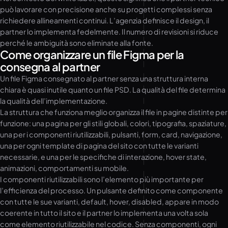
può lavorare con precisione anche su progetti complessi senza
richiedere allineamenti continui. L’agenzia definisce il design, il
partner lo implementa fedelmente. Il numero di revisioni si riduce
perché le ambiguità sono eliminate alla fonte.
Come organizzare un file Figma per la
consegna al partner
Un file Figma consegnato al partner senza una struttura interna
chiara è quasi inutile quanto un file PSD. La qualità del file determina
la qualità dell’implementazione.
La struttura che funziona meglio organizza il file in pagine distinte per
funzione: una pagina per gli stili globali, colori, tipografia, spaziature,
una per i componenti riutilizzabili, pulsanti, form, card, navigazione,
una per ogni template di pagina del sito con tutte le varianti
necessarie, e una per le specifiche di interazione, hover state,
animazioni, comportamenti su mobile.
I componenti riutilizzabili sono l’elemento più importante per
l’efficienza del processo. Un pulsante definito come componente
con tutte le sue varianti, default, hover, disabled, appare in modo
coerente in tutto il sito e il partner lo implementa una volta sola
come elemento riutilizzabile nel codice. Senza componenti, ogni