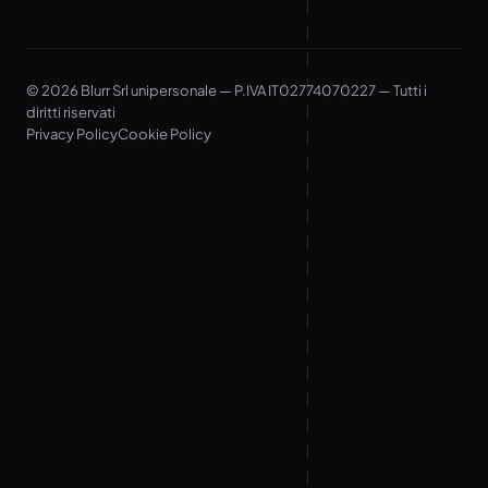
© 2026 Blurr Srl unipersonale — P.IVA IT02774070227 — Tutti i
diritti riservati
Privacy Policy
Cookie Policy