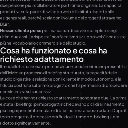
due persone più il collaboratore part-time originale. La capacità
produttiva sulla parte di sviluppo web è illimitata rispetto alle
esigenze reali, perché scala con il volume dei progetti attraverso
Blurr.
Nessun cliente perso
per mancanza di servizio completo negli
ultimi due anni. La risposta “non facciamo sviluppo web” non esiste
più nel vocabolario commerciale dello studio.
Cosa ha funzionato e cosa ha
richiesto adattamento
Il modello ha funzionato perché alcune condizioni erano presenti fin
dall’inizio: un processo di briefing strutturato, la capacità dello
studio di gestire la relazione con il cliente in modo autonomo, e la
fiducia costruita sul primo progetto che ha permesso di procedere
con sicurezza sui successivi.
Le cose che hanno richiesto adattamento sono state due. La prima
è stata il briefing: i primi progetti richiedevano cicli di allineamento
più lunghi perché il template di brief non era ancora rodato. Dopo il
terzo progetto, il processo era fluido e il tempo di briefing si era
ridotto significativamente.