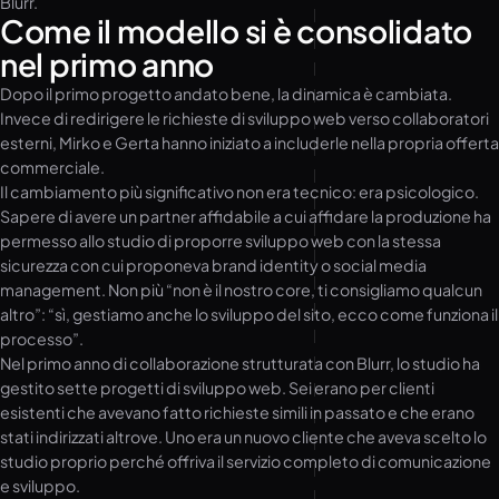
Blurr.
Come il modello si è consolidato
nel primo anno
Dopo il primo progetto andato bene, la dinamica è cambiata.
Invece di redirigere le richieste di sviluppo web verso collaboratori
esterni, Mirko e Gerta hanno iniziato a includerle nella propria offerta
commerciale.
Il cambiamento più significativo non era tecnico: era psicologico.
Sapere di avere un partner affidabile a cui affidare la produzione ha
permesso allo studio di proporre sviluppo web con la stessa
sicurezza con cui proponeva brand identity o social media
management. Non più “non è il nostro core, ti consigliamo qualcun
altro”: “sì, gestiamo anche lo sviluppo del sito, ecco come funziona il
processo”.
Nel primo anno di collaborazione strutturata con Blurr, lo studio ha
gestito sette progetti di sviluppo web. Sei erano per clienti
esistenti che avevano fatto richieste simili in passato e che erano
stati indirizzati altrove. Uno era un nuovo cliente che aveva scelto lo
studio proprio perché offriva il servizio completo di comunicazione
e sviluppo.