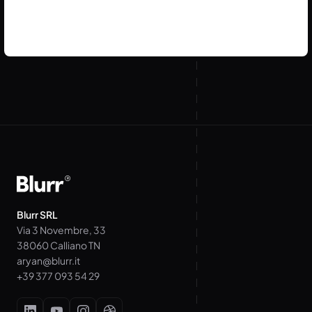
Blurr SRL
Via 3 Novembre, 33
38060 Calliano TN
aryan@blurr.it
+39 377 093 54 29