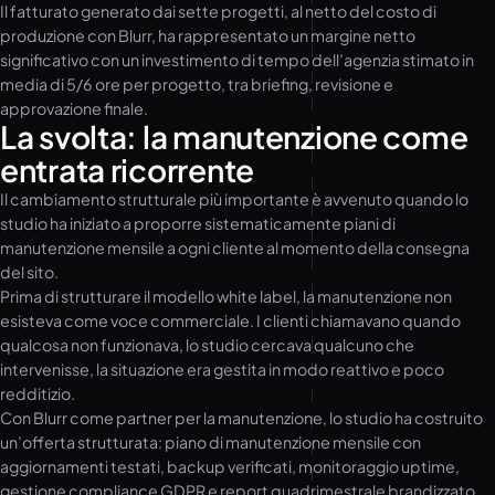
Il fatturato generato dai sette progetti, al netto del costo di
produzione con Blurr, ha rappresentato un margine netto
significativo con un investimento di tempo dell’agenzia stimato in
media di 5/6 ore per progetto, tra briefing, revisione e
approvazione finale.
La svolta: la manutenzione come
entrata ricorrente
Il cambiamento strutturale più importante è avvenuto quando lo
studio ha iniziato a proporre sistematicamente piani di
manutenzione mensile a ogni cliente al momento della consegna
del sito.
Prima di strutturare il modello white label, la manutenzione non
esisteva come voce commerciale. I clienti chiamavano quando
qualcosa non funzionava, lo studio cercava qualcuno che
intervenisse, la situazione era gestita in modo reattivo e poco
redditizio.
Con Blurr come partner per la manutenzione, lo studio ha costruito
un’offerta strutturata: piano di manutenzione mensile con
aggiornamenti testati, backup verificati, monitoraggio uptime,
gestione compliance GDPR e report quadrimestrale brandizzato