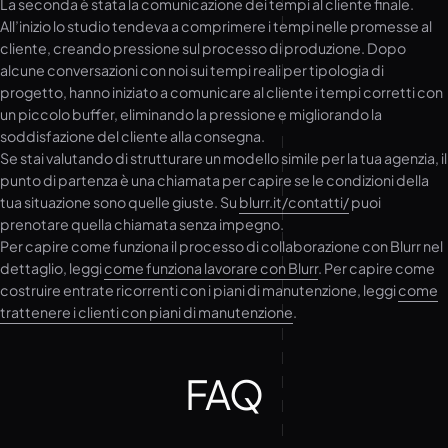
La seconda è stata la comunicazione dei tempi al cliente finale.
All’inizio lo studio tendeva a comprimere i tempi nelle promesse al
cliente, creando pressione sul processo di produzione. Dopo
alcune conversazioni con noi sui tempi reali per tipologia di
progetto, hanno iniziato a comunicare al cliente i tempi corretti con
un piccolo buffer, eliminando la pressione e migliorando la
soddisfazione del cliente alla consegna.
Se stai valutando di strutturare un modello simile per la tua agenzia, il
punto di partenza è una chiamata per capire se le condizioni della
tua situazione sono quelle giuste. Su
blurr.it/contatti/
puoi
prenotare quella chiamata senza impegno.
Per capire come funziona il processo di collaborazione con Blurr nel
dettaglio, leggi
come funziona lavorare con Blurr
. Per capire come
costruire entrate ricorrenti con i piani di manutenzione, leggi
come
trattenere i clienti con piani di manutenzione
.
FAQ