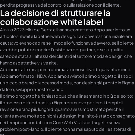
perdita progressiva del controllo sulla relazione con il cliente.
La decisione di strutturare la
collaborazione white label
A inizio 2023 Mirko e Gerta ci hanno contattato dopo aver letto un
articolo sul white label nel web design. La conversazione iniziale era
cauta: volevano capire se il modello funzionava davvero, se il cliente
avrebbe potuto scoprire l’esistenza del partner, e se la qualità
sarebbe stata all’altezza dei clienti del settore moda e design, che
hanno aspettative visive alte.
Abbiamo fatto una prima chiamata conoscitiva di quaranta minuti.
Abbiamo firmato il NDA. Abbiamo avviato il primo progetto: il sito di
un piccolo brand di accessori moda, con design già pronto in Figma
da loro, sviluppo a nostro carico.
Il primo progetto ha richiesto qualche allineamento in più del solito:
il processo di feedback su Figma era nuovo per loro, i tempi di
revisione erano più lunghi di quanto avessimo stimato perché il
cliente aveva molte opinioni sul design. Ma il sito è stato consegnato
nei tempi concordati, con Core Web Vitals nei target e senza
problemi post-lancio. Il cliente non ha mai saputo dell’esistenza di