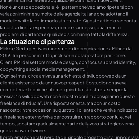
annue senza richiedere acquisizione continua di nuovi clienti.
Non è un caso eccezionale: è il pattern che vediamo ripetersi con
variazioni minime su molte delle agenzie italiane che adottano il
modello white label in modo strutturato. Questo articolo racconta
la nostra diretta esperienza, come è successo, quali erano i
problemi di partenza e quali decisioni hanno fatto la differenza.
La situazione di partenza
Mirko e Gerta gestivano uno studio di comunicazione a Milano dal
2019. Tre persone in tutto, incluso un collaboratore part-time.
Clienti PMI del settore moda e design, con focus su brand identity,
copywriting e social media management.
Ogni sei mesi circa arrivava una richiesta di sviluppo web da un
cliente esistente o da un nuovo prospect. Lo studio non aveva
competenze tecniche interne, quindi la risposta era sempre la
stessa: “lo sviluppo web non è il nostro core, ti consigliamo questo
freelance di fiducia”. Una risposta onesta, ma con un costo
nascosto: in tre occasioni su quattro, il cliente che veniva indirizzato
al freelance esterno finiva per costruire un rapporto con lui e, nel
tempo, spostare gradualmente parte del lavoro strategico verso
quella nuova relazione.
Il problema non era la perdita del singolo progetto di sviluppo: era la