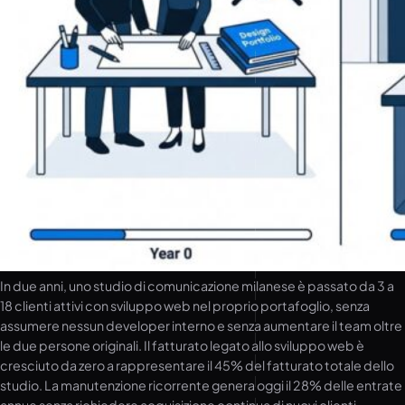
In due anni, uno studio di comunicazione milanese è passato da 3 a
18 clienti attivi con sviluppo web nel proprio portafoglio, senza
assumere nessun developer interno e senza aumentare il team oltre
le due persone originali. Il fatturato legato allo sviluppo web è
cresciuto da zero a rappresentare il 45% del fatturato totale dello
studio. La manutenzione ricorrente genera oggi il 28% delle entrate