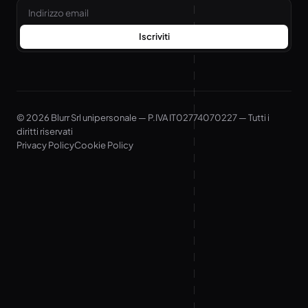
Email
Iscriviti
© 2026 Blurr Srl unipersonale — P.IVA IT02774070227 — Tutti i
diritti riservati
Privacy Policy
Cookie Policy