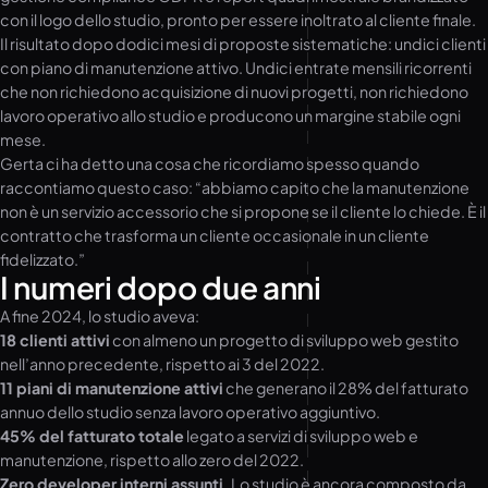
con il logo dello studio, pronto per essere inoltrato al cliente finale.
Il risultato dopo dodici mesi di proposte sistematiche: undici clienti
con piano di manutenzione attivo. Undici entrate mensili ricorrenti
che non richiedono acquisizione di nuovi progetti, non richiedono
lavoro operativo allo studio e producono un margine stabile ogni
mese.
Gerta ci ha detto una cosa che ricordiamo spesso quando
raccontiamo questo caso: “abbiamo capito che la manutenzione
non è un servizio accessorio che si propone se il cliente lo chiede. È il
contratto che trasforma un cliente occasionale in un cliente
fidelizzato.”
I numeri dopo due anni
A fine 2024, lo studio aveva:
18 clienti attivi
con almeno un progetto di sviluppo web gestito
nell’anno precedente, rispetto ai 3 del 2022.
11 piani di manutenzione attivi
che generano il 28% del fatturato
annuo dello studio senza lavoro operativo aggiuntivo.
45% del fatturato totale
legato a servizi di sviluppo web e
manutenzione, rispetto allo zero del 2022.
Zero developer interni assunti.
Lo studio è ancora composto da