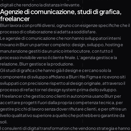
digitali che rendono la distanza irrilevante.
Agenzie di comunicazione, studi di grafica,
freelancer
Blurr lavora con profili diversi, ognuno con esigenze specifiche che il
processo di collaborazione si adatta a soddisfare.
Le agenzie di comunicazione che non hanno sviluppatori interni
trovano in Blurr un partner completo: design, sviluppo, hosting e
manutenzione gestiti da un unico interlocutore, con tutto il
processo invisibile verso il cliente finale. L’agenzia gestisce la
relazione, Blurr gestisce la produzione.
Gli studi di grafica che hanno già il design e cercano solo la
componente di sviluppo affidano a Blurr i file Figma e ricevono siti
sviluppati con precisione rispetto al design originale, attraverso il
processo di refactor nel design system prima dello sviluppo.
I freelancer che gestiscono clienti in autonomia usano Blurr per
accettare progetti fuori dalla propria competenza tecnica, per
gestire picchi di lavoro senza dover rifiutare clienti, e per offrire un
livello qualitativo superiore a quello che potrebbero garantire da
soli.
I consulenti di digital transformation che vendono strategia e hanno