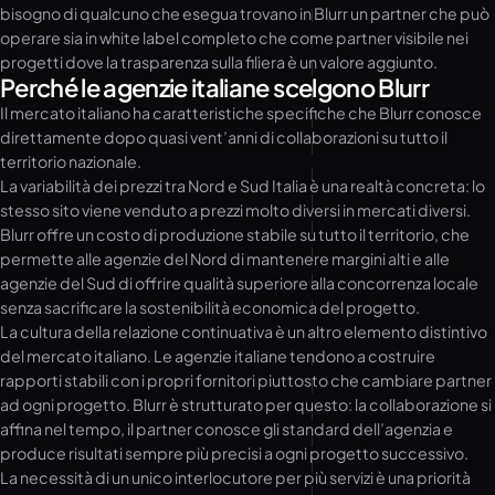
bisogno di qualcuno che esegua trovano in Blurr un partner che può
operare sia in white label completo che come partner visibile nei
progetti dove la trasparenza sulla filiera è un valore aggiunto.
Perché le agenzie italiane scelgono Blurr
Il mercato italiano ha caratteristiche specifiche che Blurr conosce
direttamente dopo quasi vent’anni di collaborazioni su tutto il
territorio nazionale.
La variabilità dei prezzi tra Nord e Sud Italia è una realtà concreta: lo
stesso sito viene venduto a prezzi molto diversi in mercati diversi.
Blurr offre un costo di produzione stabile su tutto il territorio, che
permette alle agenzie del Nord di mantenere margini alti e alle
agenzie del Sud di offrire qualità superiore alla concorrenza locale
senza sacrificare la sostenibilità economica del progetto.
La cultura della relazione continuativa è un altro elemento distintivo
del mercato italiano. Le agenzie italiane tendono a costruire
rapporti stabili con i propri fornitori piuttosto che cambiare partner
ad ogni progetto. Blurr è strutturato per questo: la collaborazione si
affina nel tempo, il partner conosce gli standard dell’agenzia e
produce risultati sempre più precisi a ogni progetto successivo.
La necessità di un unico interlocutore per più servizi è una priorità