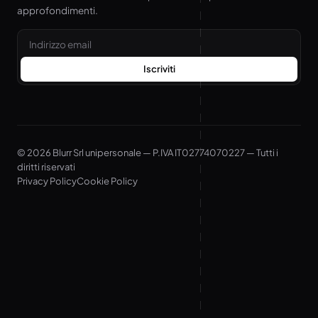
approfondimenti.
Email
Iscriviti
© 2026 Blurr Srl unipersonale — P.IVA IT02774070227 — Tutti i
diritti riservati
Privacy Policy
Cookie Policy