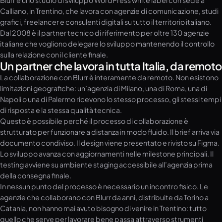
Blurr è uno studio di sviluppo WordPress white label con sede a
Calliano, in Trentino, che lavora con agenzie di comunicazione, studi
grafici, freelancer e consulenti digitali su tutto il territorio italiano.
Dal 2008 è il partner tecnico di riferimento per oltre 130 agenzie
italiane che vogliono delegare lo sviluppo mantenendo il controllo
sulla relazione con il cliente finale.
Un partner che lavora in tutta Italia, da remoto
La collaborazione con Blurr è interamente da remoto. Non esistono
limitazioni geografiche: un’agenzia di Milano, una di Roma, una di
Napoli o una di Palermo ricevono lo stesso processo, gli stessi tempi
di risposta e la stessa qualità tecnica.
Questo è possibile perché il processo di collaborazione è
strutturato per funzionare a distanza in modo fluido. Il brief arriva via
documento condiviso. Il design viene presentato e rivisto su Figma.
Lo sviluppo avanza con aggiornamenti nelle milestone principali. Il
testing avviene su ambiente staging accessibile all’agenzia prima
della consegna finale.
In nessun punto del processo è necessario un incontro fisico. Le
agenzie che collaborano con Blurr da anni, distribuite da Torino a
Catania, non hanno mai avuto bisogno di venire in Trentino: tutto
quello che serve per lavorare bene passa attraverso strumenti