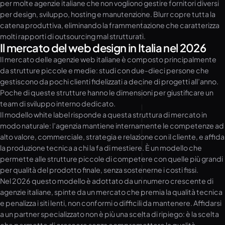
per molte agenzie italiane che non vogliono gestire fornitori diversi
per design, sviluppo, hosting e manutenzione. Blurr copre tutta la
catena produttiva, eliminando la frammentazione che caratterizza
molti rapporti di outsourcing mal strutturati.
Il mercato del web design in Italia nel 2026
Il mercato delle agenzie web italiane è composto principalmente
da strutture piccole e medie: studi con due-dieci persone che
gestiscono da pochi clienti fidelizzati a decine di progetti all’anno.
Poche di queste strutture hanno le dimensioni per giustificare un
team di sviluppo interno dedicato.
Il modello white label risponde a questa struttura di mercato in
modo naturale: l’agenzia mantiene internamente le competenze ad
alto valore, commerciale, strategia e relazione con il cliente, e affida
la produzione tecnica a chi la fa di mestiere. È un modello che
permette alle strutture piccole di competere con quelle più grandi
per qualità del prodotto finale, senza sostenerne i costi fissi.
Nel 2026 questo modello è adottato da un numero crescente di
agenzie italiane, spinte da un mercato che premia la qualità tecnica
e penalizza i siti lenti, non conformi o difficili da mantenere. Affidarsi
a un partner specializzato non è più una scelta di ripiego: è la scelta