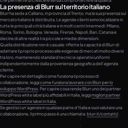
che permette di crescere senza compromettere la qualità.
La presenza di Blurr sul territorio italiano
Blurr ha sede a Calliano, in provincia di Trento, ma la sua presenza sul
mercato italiano è distribuita. Le agenzie clienti sono localizzate in
tutte le principali città italiane e in molti centri intermedi: Milano,
Roma, Torino, Bologna, Venezia, Firenze, Napoli, Bari, Catania e
decine di altre realtà tra piccole e medie dimensioni.
Quella distribuzione non è casuale: riflette la capacità di Blurr di
adattare il proprio processo alle esigenze di mercati molto diversi
tra loro, mantenendo standard tecnici e operativi uniformi
indipendentemente dalla provenienza geografica dell’agenzia
cliente.
Per capire nel dettaglio come funziona il processo di
collaborazione, leggi
come funziona lavorare con Blurr per lo
sviluppo WordPress
. Per capire cosa rende Blurr uno dei partner
WordPress white label più affidabili in Italia, leggi
migliori partner
WordPress white label in Italia
.
Se gestisci un’agenzia in qualsiasi parte d’Italia e vuoi valutare una
collaborazione, il primo passo è una chiamata:
blurr.it/contatti/
.