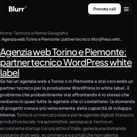
Vai
Prenota call
al
contenuto
Servizi
Home
Territorio e Partner Geografici
Agenzia web Torino e Piemonte: partner tecnico WordPress white label
Chi siamo
Agenzia web Torino e Piemonte:
Contatti
partner tecnico WordPress white
label
Se hai un’agenzia web a Torino o in Piemonte e stai cercando un
partner tecnico per la produzione WordPress in white label, il
problema che probabilmente stai affrontando è lo stesso che
vediamo in quasi tutte le agenzie che ci contattano: la domanda
di progetti cresce più velocemente della capacità di sviluppo
interna.
Torino è un mercato vivace per le agenzie digitali: il tessuto
produttivo locale, tra automotive, aerospace, tech e un
ecosistema startup tra i più attivi d’Italia, genera una domanda
costante di siti web, ecommerce e portali che non rallenta.