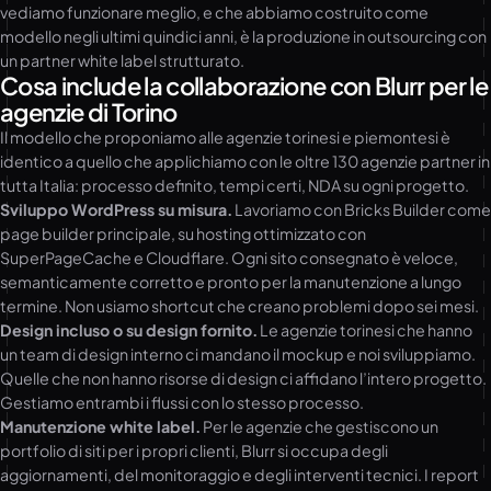
vediamo funzionare meglio, e che abbiamo costruito come
modello negli ultimi quindici anni, è la produzione in outsourcing con
un partner white label strutturato.
Cosa include la collaborazione con Blurr per le
agenzie di Torino
Il modello che proponiamo alle agenzie torinesi e piemontesi è
identico a quello che applichiamo con le oltre 130 agenzie partner in
tutta Italia: processo definito, tempi certi, NDA su ogni progetto.
Sviluppo WordPress su misura.
Lavoriamo con Bricks Builder come
page builder principale, su hosting ottimizzato con
SuperPageCache e Cloudflare. Ogni sito consegnato è veloce,
semanticamente corretto e pronto per la manutenzione a lungo
termine. Non usiamo shortcut che creano problemi dopo sei mesi.
Design incluso o su design fornito.
Le agenzie torinesi che hanno
un team di design interno ci mandano il mockup e noi sviluppiamo.
Quelle che non hanno risorse di design ci affidano l’intero progetto.
Gestiamo entrambi i flussi con lo stesso processo.
Manutenzione white label.
Per le agenzie che gestiscono un
portfolio di siti per i propri clienti, Blurr si occupa degli
aggiornamenti, del monitoraggio e degli interventi tecnici. I report