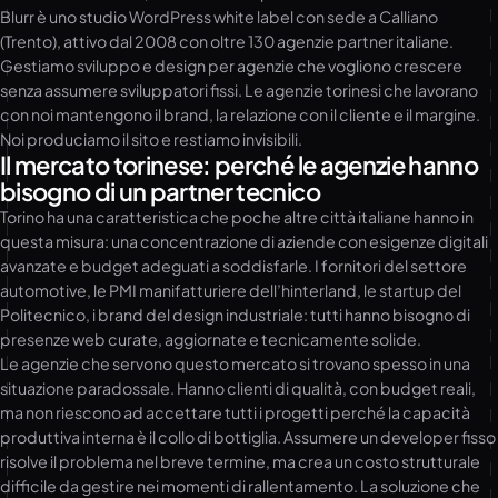
Blurr è uno studio WordPress white label con sede a Calliano
(Trento), attivo dal 2008 con oltre 130 agenzie partner italiane.
Gestiamo sviluppo e design per agenzie che vogliono crescere
senza assumere sviluppatori fissi. Le agenzie torinesi che lavorano
con noi mantengono il brand, la relazione con il cliente e il margine.
Noi produciamo il sito e restiamo invisibili.
Il mercato torinese: perché le agenzie hanno
bisogno di un partner tecnico
Torino ha una caratteristica che poche altre città italiane hanno in
questa misura: una concentrazione di aziende con esigenze digitali
avanzate e budget adeguati a soddisfarle. I fornitori del settore
automotive, le PMI manifatturiere dell’hinterland, le startup del
Politecnico, i brand del design industriale: tutti hanno bisogno di
presenze web curate, aggiornate e tecnicamente solide.
Le agenzie che servono questo mercato si trovano spesso in una
situazione paradossale. Hanno clienti di qualità, con budget reali,
ma non riescono ad accettare tutti i progetti perché la capacità
produttiva interna è il collo di bottiglia. Assumere un developer fisso
risolve il problema nel breve termine, ma crea un costo strutturale
difficile da gestire nei momenti di rallentamento. La soluzione che