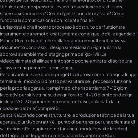
tecnico esterno spesso sollevano la questione della distanza.
Come ci si sincronizza? Come si gestiscono le revisioni? Come
funziona la comunicazione con il cliente finale?
La risposta è che il nostro processo è costruito per funzionare
interamente da remoto, esattamente come quello delle agenzie di
Milano, Roma o Napoli che collaborano con noi. Il brief arriva via
documento condiviso, il design si revisiona su Figma, il sito si
approva su ambiente di staging prima del go-live. Le
videochiamate di allineamento sono poche e mirate: di solito una
all’avvio e una prima della consegna.
Per chi vuole iniziare con un progetto di prova senza impegni a lungo
termine, è il modo più diretto per valutare se il processo funziona
per la propria agenzia. I tempi medi che rispettiamo: 7-12 giorni
lavorativi per siti vetrina su design fornito, 14-20 giorni con design
incluso, 20-30 giorni per ecommerce base, calcolati dalla
ricezione del brief completo.
Se stai valutando come strutturare la produzione tecnica della tua
agenzia,
blurr.it/contatti/
è il punto di partenza per una chiamata di
valutazione. Per capire come funziona il modello white label nel
dettaglio, puoi leggere
come funziona lavorare con Blurr
.