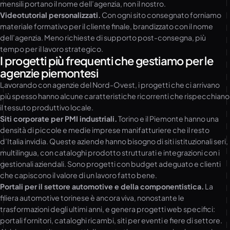
mensili portano il nome dell’agenzia, non il nostro.
Videotutorial personalizzati.
Con ogni sito consegnato forniamo
materiale formativo per il cliente finale, brandizzato con il nome
dell’agenzia. Meno richieste di supporto post-consegna, più
tempo per il lavoro strategico.
I progetti più frequenti che gestiamo per le
agenzie piemontesi
Lavorando con agenzie del Nord-Ovest, i progetti che ci arrivano
più spesso hanno alcune caratteristiche ricorrenti che rispecchiano
il tessuto produttivo locale.
Siti corporate per PMI industriali.
Torino e il Piemonte hanno una
densità di piccole e medie imprese manifatturiere che il resto
d’Italia invidia. Queste aziende hanno bisogno di siti istituzionali seri,
multilingua, con cataloghi prodotto strutturati e integrazioni con i
gestionali aziendali. Sono progetti con budget adeguato e clienti
che capiscono il valore di un lavoro fatto bene.
Portali per il settore automotive e della componentistica.
La
filiera automotive torinese è ancora viva, nonostante le
trasformazioni degli ultimi anni, e genera progetti web specifici:
portali fornitori, cataloghi ricambi, siti per eventi e fiere di settore.