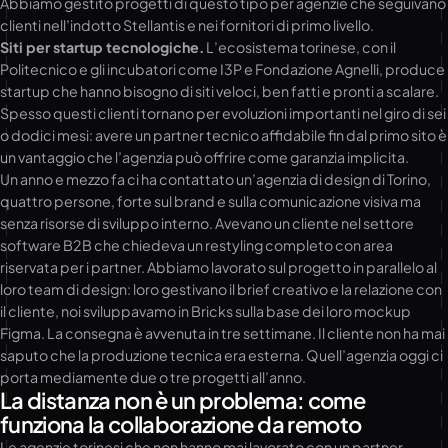
Abbiamo gestito progetti di questo tipo per agenzie che seguivano
clienti nell’indotto Stellantis e nei fornitori di primo livello.
Siti per startup tecnologiche.
L’ecosistema torinese, con il
Politecnico e gli incubatori come I3P e Fondazione Agnelli, produce
startup che hanno bisogno di siti veloci, ben fatti e pronti a scalare.
Spesso questi clienti tornano per evoluzioni importanti nel giro di sei
o dodici mesi: avere un partner tecnico affidabile fin dal primo sito è
un vantaggio che l’agenzia può offrire come garanzia implicita.
Un anno e mezzo fa ci ha contattato un’agenzia di design di Torino,
quattro persone, forte sul brand e sulla comunicazione visiva ma
senza risorse di sviluppo interno. Avevano un cliente nel settore
software B2B che chiedeva un restyling completo con area
riservata per i partner. Abbiamo lavorato sul progetto in parallelo al
loro team di design: loro gestivano il brief creativo e la relazione con
il cliente, noi sviluppavamo in Bricks sulla base dei loro mockup
Figma. La consegna è avvenuta in tre settimane. Il cliente non ha mai
saputo che la produzione tecnica era esterna. Quell’agenzia oggi ci
porta mediamente due o tre progetti all’anno.
La distanza non è un problema: come
funziona la collaborazione da remoto
Le agenzie torinesi che non hanno mai lavorato con un partner