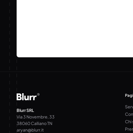
Pagi
Serv
Blurr SRL
Con
Via 3 Novembre, 33
Chi
38060 Calliano TN
Pre
aryan@blurr.it