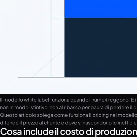
Il modello white label funziona quando i numeri reggono. E 
non in modo istintivo, non al ribasso per paura di perdere il
Questo articolo spiega come funziona il pricing nel modello
difende il prezzo al cliente e dove si nascondono le ineffic
Cosa include il costo di produzion