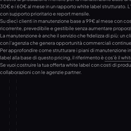
30€ e i 60€ al mese in un rapporto white label strutturato. L
con supporto prioritario e report mensile.
Su dieci clienti in manutenzione base a 99€ al mese con cos
ricorrente, prevedibile e gestibile senza aumentare proporzi
La manutenzione è anche il servizio che fidelizza di più: un c
con l’agenzia che genera opportunità commerciali continue
Per approfondire come strutturare i piani di manutenzione i
label alla base di questo pricing, il riferimento è
cos’è il whi
Se vuoi costruire la tua offerta white label con costi di produ
collaborazioni con le agenzie partner.