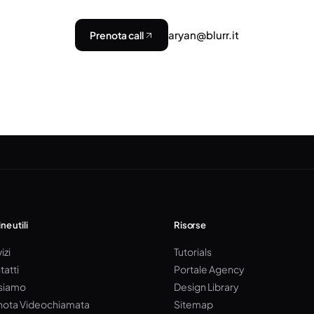
aryan@blurr.it
Prenota call
ne utili
Risorse
izi
Tutorials
tatti
Portale Agency
 siamo
Design Library
nota Videochiamata
Sitemap