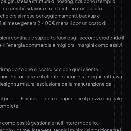
lugin, stessa struttura di hosting, riducono i tempi di
ente perché si lavora su un territorio conosciuto.
 poche ore al mese per aggiornamenti, backup e
20€ al mese genera 2.400€ mensili con un costo di
visioni continue e supporto fuori dagli accordi, erodendo il
e lì l’energia commerciale migliora i margini complessivi
di rapporto che si costruisce con quel cliente.
era fondato, e il cliente lo ricorderà in ogni trattativa
 design su misura, esclusione della manutenzione dal
ezzo. E aiuta il cliente a capire che il prezzo originale
 completa.
 e complessità gestionale nell’intero modello.
gio uptime, interventi tecnici minimi, si posiziona tra i