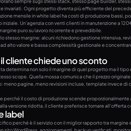
orano sempre sugli stessi stack, stesso page builder, stessi p
ente invariati. Ogni progetto diventa più efficiente del preced
enzione mensile in white label ha costi di produzione bassi,
o iniziale. Un’agenzia con venti clienti in manutenzione a 1
argine puro su lavoro ricorrente e prevedibile.
ano lo stesso margine: alcuni richiedono gestione intensiva, re
ti ad alto valore e bassa complessità gestionale e concentrar
il cliente chiede uno sconto
ita determina non solo il margine di quel progetto ma il tipo 
sso scope. Quella mossa comunica che il prezzo originale non 
zzo: meno pagine, meno revisioni incluse, template invece di
 perché il costo di produzione scende proporzionalmente al pr
alla versione ridotta, il cliente preferisce tornare all’offerta
e label
ico perché è il servizio con il miglior rapporto tra margine
n sito WordPress, aggiornamenti, backup verificati, monitorag