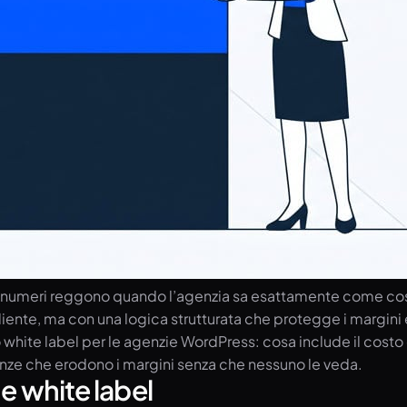
i numeri reggono quando l’agenzia sa esattamente come costr
 cliente, ma con una logica strutturata che protegge i margini
 white label per le agenzie WordPress: cosa include il costo
ienze che erodono i margini senza che nessuno le veda.
e white label