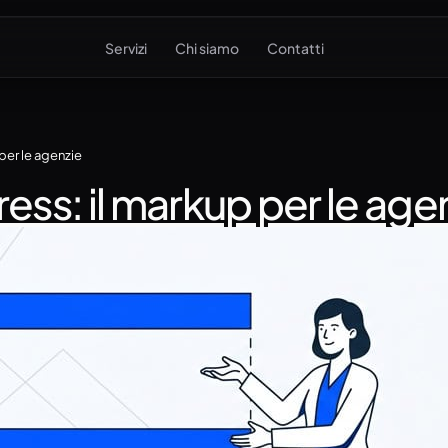
Servizi
Chi siamo
Contatti
per le agenzie
ess: il markup per le age