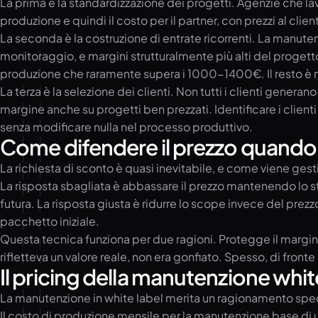
La prima è la standardizzazione dei progetti. Agenzie che lav
produzione e quindi il costo per il partner, con prezzi al cli
La seconda è la costruzione di entrate ricorrenti. La manut
monitoraggio, e margini strutturalmente più alti del progett
produzione che raramente supera i 1000-1400€. Il resto è m
La terza è la selezione dei clienti. Non tutti i clienti gener
margine anche su progetti ben prezzati. Identificare i clien
senza modificare nulla nel processo produttivo.
Come difendere il prezzo quando 
La richiesta di sconto è quasi inevitabile, e come viene gest
La risposta sbagliata è abbassare il prezzo mantenendo lo ste
futura. La risposta giusta è ridurre lo scope invece del pre
pacchetto iniziale.
Questa tecnica funziona per due ragioni. Protegge il margine
rifletteva un valore reale, non era gonfiato. Spesso, di fronte 
Il pricing della manutenzione whit
La manutenzione in white label merita un ragionamento specif
Il costo di produzione mensile per la manutenzione base di u