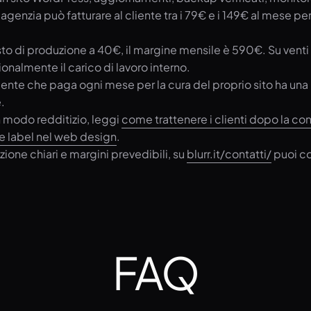
’agenzia può fatturare al cliente tra i 79€ e i 149€ al mese p
to di produzione a 40€, il margine mensile è 590€. Su venti
onalmente il carico di lavoro interno.
liente che paga ogni mese per la cura del proprio sito ha una 
.
n modo redditizio, leggi
come trattenere i clienti dopo la co
te label nel web design
.
zione chiari e margini prevedibili, su
blurr.it/contatti/
puoi co
FAQ