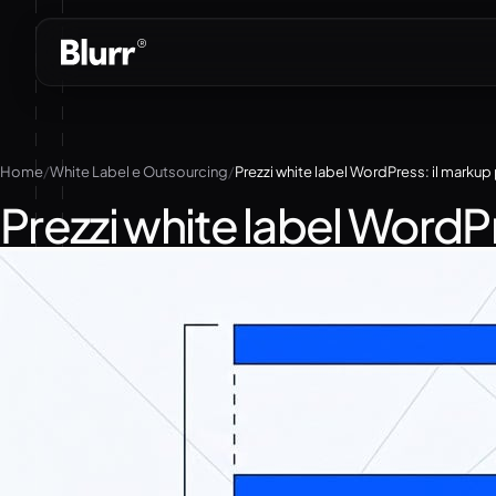
Vai
al
contenuto
Home
White Label e Outsourcing
Prezzi white label WordPress: il markup 
Prezzi white label WordPr