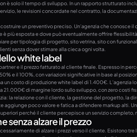
on è solo il tempo di sviluppo. In un rapporto strutturato inc
rvizio, le revisioni concordate nel contratto, la documentazione
r costruire un preventivo preciso. Un’agenzia che conosce il
è più esposta e dove può eventualmente offrire flessibilità
hiare per tipologia di progetto, sito vetrina, sito con funz
clienti senza dover stimare alla cieca ogni volta.
ello white label
 partner e il prezzo fatturato al cliente finale. Espresso in p
il 50% e il 100%, con variazioni significative in base al posi
a un costo di produzione white label di 1.400€. L’agenzia l
a 21.000€ di margine lordo sullo sviluppo, con zero costi fiss
enzia: la relazione con il cliente, la gestione del progetto, l
 cliente aggiunge poco valore e fatica a difendere markup alti.
periori perché il cliente percepisce un servizio completo, n
e senza alzare il prezzo
essariamente di alzare i prezzi verso il cliente. Esistono tr