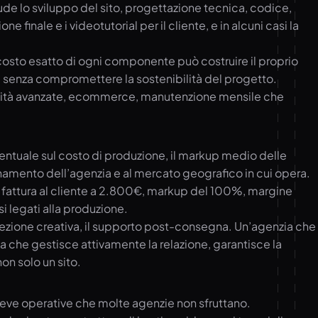
lude lo sviluppo del sito, progettazione tecnica, codice,
 finale e i videotutorial per il cliente, e in alcuni casi la
 costo esatto di ogni componente può costruire il proprio
 senza compromettere la sostenibilità del progetto.
ionalità avanzate, ecommerce, manutenzione mensile che
ercentuale sul costo di produzione, il markup medio delle
zionamento dell’agenzia e al mercato geografico in cui opera.
o fattura al cliente a 2.800€, markup del 100%, margine
i legati alla produzione.
a direzione creativa, il supporto post-consegna. Un’agenzia che
 Una che gestisce attivamente la relazione, garantisce la
on solo un sito.
e leve operative che molte agenzie non sfruttano.