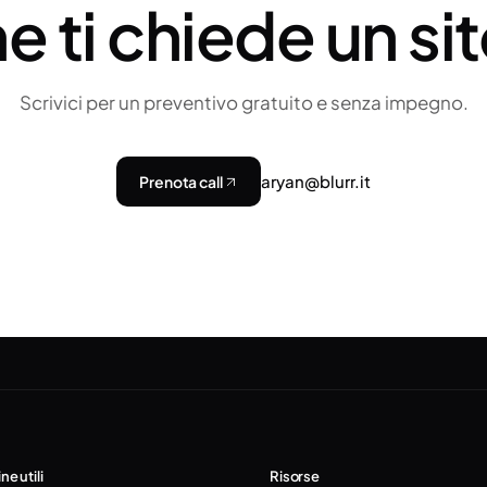
e ti chiede un si
Scrivici per un preventivo gratuito e senza impegno.
aryan@blurr.it
Prenota call
ne utili
Risorse