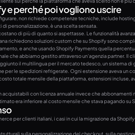
liente sul perché la piattaforma che aveva scelto non è più q
ify e perché poi vogliono uscire
figurare, non richiede competenze tecniche, include hosting e
di personalizzazione, è una scelta sensata.
ostano di più di quanto si aspettasse. Le funzionalità avanza
aliana richiedono soluzioni custom che su Shopify sono compl
pagamento, e anche usando Shopify Payments quella percentua
nale che abbiamo gestito attraverso un’agenzia partner. Il c
ggiunto il multilingua per il mercato tedesco, un sistema di 
ne per le spedizioni refrigerate. Ogni estensione aveva un c
 costo totale mensile della piattaforma, estensioni incluse, 
cquistabili con licenza annuale invece che abbonamenti men
 stimato era inferiore al costo mensile che stava pagando su 
enso
ce per clienti italiani, i casi in cui la migrazione da Sho
strutturali sulla personalizzazione del checkout, sulla gesti