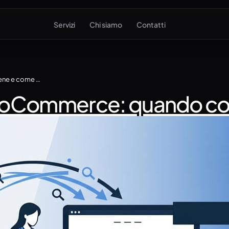
Servizi
Chi siamo
Contatti
Migrare da Shopify a WooCommerce: quando conviene e come gestirlo
ooCommerce: quando con