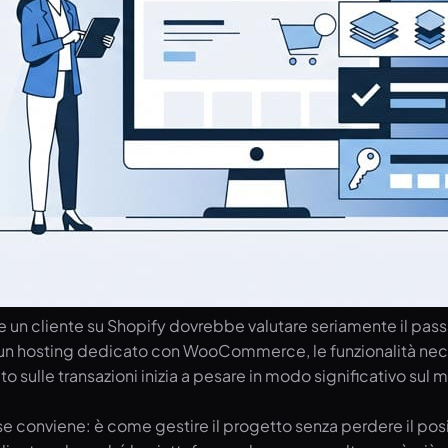
 che un cliente su Shopify dovrebbe valutare seriamente il 
 un hosting dedicato con WooCommerce, le funzionalità neces
ato sulle transazioni inizia a pesare in modo significativo su
se conviene: è come gestire il progetto senza perdere il po