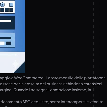
passaggio a WooCommerce: il costo mensile della piattaforma
sarie per la crescita del business richiedono estensioni
l margine. Quando i tre segnali compaiono insieme, la
sizionamento SEO acquisito, senza interrompere le vendite