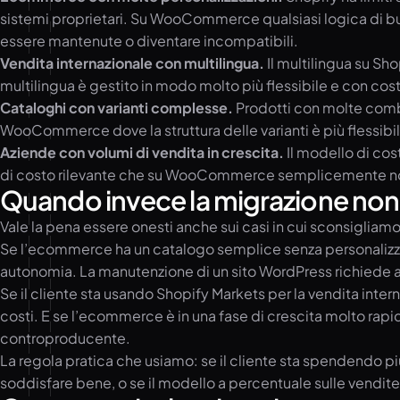
sistemi proprietari. Su WooCommerce qualsiasi logica di b
essere mantenute o diventare incompatibili.
Vendita internazionale con multilingua.
Il multilingua su Sh
multilingua è gestito in modo molto più flessibile e con cost
Cataloghi con varianti complesse.
Prodotti con molte combin
WooCommerce dove la struttura delle varianti è più flessibi
Aziende con volumi di vendita in crescita.
Il modello di cos
di costo rilevante che su WooCommerce semplicemente no
Quando invece la migrazione non
Vale la pena essere onesti anche sui casi in cui sconsigliam
Se l’ecommerce ha un catalogo semplice senza personalizzazi
autonomia. La manutenzione di un sito WordPress richiede ag
Se il cliente sta usando Shopify Markets per la vendita inte
costi. E se l’ecommerce è in una fase di crescita molto ra
controproducente.
La regola pratica che usiamo: se il cliente sta spendendo pi
soddisfare bene, o se il modello a percentuale sulle vendite