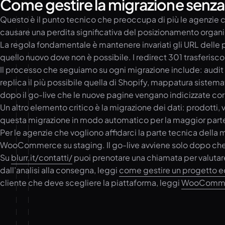
Come gestire la migrazione senza
Questo è il punto tecnico che preoccupa di più le agenzie
causare una perdita significativa del posizionamento organi
La regola fondamentale è mantenere invariati gli URL delle 
quello nuovo dove non è possibile. I redirect 301 trasferisc
Il processo che seguiamo su ogni migrazione include: audit
replica il più possibile quella di Shopify, mappatura sistem
dopo il go-live che le nuove pagine vengano indicizzate cor
Un altro elemento critico è la migrazione dei dati: prodotti
questa migrazione in modo automatico per la maggior parte dei
Per le agenzie che vogliono affidarci la parte tecnica della
WooCommerce su staging. Il go-live avviene solo dopo che tut
Su
blurr.it/contatti/
puoi prenotare una chiamata per valutare
dall’analisi alla consegna, leggi
come gestire un progetto e
cliente che deve scegliere la piattaforma, leggi
WooCommerce