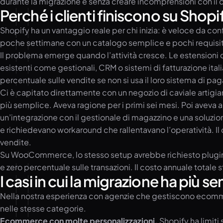
durante la migrazione e senza creare incomprensioni con il c
Perché i clienti finiscono su Shop
Shopify ha un vantaggio reale per chi inizia: è veloce da con
poche settimane con un catalogo semplice e pochi requisiti 
Il problema emerge quando l’attività cresce. Le estensioni c
esistenti come gestionali, CRM o sistemi di fatturazione it
percentuale sulle vendite se non si usa il loro sistema di 
Ci è capitato direttamente con un negozio di caviale artigia
più semplice. Aveva ragione per i primi sei mesi. Poi aveva a
un’integrazione con il gestionale di magazzino e una soluzio
e richiedevano workaround che rallentavano l’operatività. Il
vendite.
Su WooCommerce, lo stesso setup avrebbe richiesto plugin a
e zero percentuale sulle transazioni. Il costo annuale totale
I casi in cui la migrazione ha più s
Nella nostra esperienza con agenzie che gestiscono ecommer
nelle stesse categorie.
Ecommerce con molte personalizzazioni.
Shopify ha limiti 