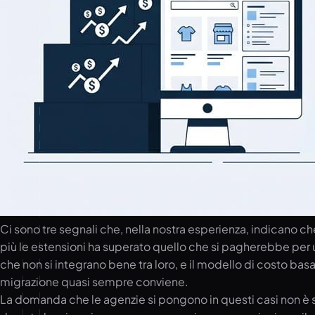
Ci sono tre segnali che, nella nostra esperienza, indicano
più le estensioni ha superato quello che si pagherebbe per
che non si integrano bene tra loro, e il modello di costo bas
migrazione quasi sempre conviene.
La domanda che le agenzie si pongono in questi casi non è 