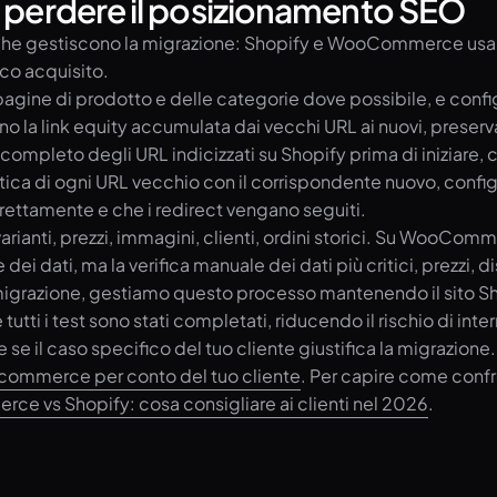
 perdere il posizionamento SEO
 che gestiscono la migrazione: Shopify e WooCommerce usano
co acquisito.
pagine di prodotto e delle categorie dove possibile, e conf
ono la link equity accumulata dai vecchi URL ai nuovi, preser
 completo degli URL indicizzati su Shopify prima di iniziar
atica di ogni URL vecchio con il corrispondente nuovo, confi
rettamente e che i redirect vengano seguiti.
, varianti, prezzi, immagini, clienti, ordini storici. Su Woo
 dati, ma la verifica manuale dei dati più critici, prezzi, di
 migrazione, gestiamo questo processo mantenendo il sito Shop
ti i test sono stati completati, riducendo il rischio di inte
 se il caso specifico del tuo cliente giustifica la migraz
commerce per conto del tuo cliente
. Per capire come conf
 vs Shopify: cosa consigliare ai clienti nel 2026
.