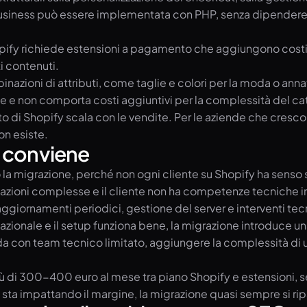
usiness può essere implementata con PHP, senza dipendere d
opify richiede estensioni a pagamento che aggiungono costi 
i contenuti.
azioni di attributi, come taglie e colori per la moda o annat
le e non comporta costi aggiuntivi per la complessità del ca
to di Shopify scala con le vendite. Per le aziende che cres
n esiste.
 conviene
o la migrazione, perché non ogni cliente su Shopify ha senso 
oni complesse e il cliente non ha competenze tecniche inter
giornamenti periodici, gestione del server e interventi tecn
rnazionale e il setup funziona bene, la migrazione introduce 
pida con team tecnico limitato, aggiungere la complessità d
ù di 300-400 euro al mese tra piano Shopify e estensioni, se
 sta impattando il margine, la migrazione quasi sempre si ri