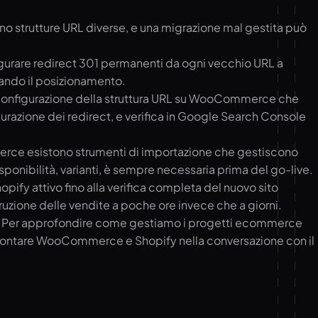
 strutture URL diverse, e una migrazione mal gestita può
igurare redirect 301 permanenti da ogni vecchio URL a
vando il posizionamento.
e, configurazione della struttura URL su WooCommerce che
gurazione dei redirect, e verifica in Google Search Console
Commerce esistono strumenti di importazione che gestiscono
sponibilità, varianti, è sempre necessaria prima del go-live.
ify attivo fino alla verifica completa del nuovo sito
rruzione delle vendite a poche ore invece che a giorni.
ione. Per approfondire come gestiamo i progetti ecommerce
rontare WooCommerce e Shopify nella conversazione con il