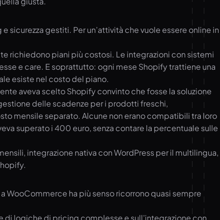
uella giusta.
 sicurezza gestiti. Per un’attività che vuole essere online in
te richiedono piani più costosi. Le integrazioni con sistemi
esse e care. E soprattutto: ogni mese Shopify trattiene una
le esiste nel costo del piano.
liente aveva scelto Shopify convinto che fosse la soluzione
gestione delle scadenze per i prodotti freschi,
osto mensile separato. Alcune non erano compatibili tra loro
aveva superato i 400 euro, senza contare la percentuale sulle
sili, integrazione nativa con WordPress per il multilingua,
Shopify.
pify a WooCommerce ha più senso ricorrono quasi sempre
one di logiche di pricing complesse e sull’integrazione con