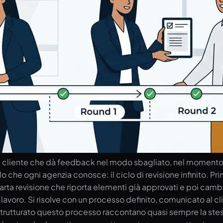
il cliente che dà feedback nel modo sbagliato, nel momento s
ello che ogni agenzia conosce: il ciclo di revisione infinito. P
rta revisione che riporta elementi già approvati e poi cambi
lavoro. Si risolve con un processo definito, comunicato al cl
trutturato questo processo raccontano quasi sempre la stessa 