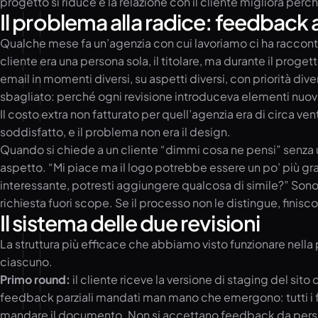
progetto si riduce e la relazione con il cliente migliora pe
Il problema alla radice: feedback 
Qualche mese fa un’agenzia con cui lavoriamo ci ha raccont
cliente era una persona sola, il titolare, ma durante il pro
email in momenti diversi, su aspetti diversi, con priorità di
sbagliato: perché ogni revisione introduceva elementi nuov
Il costo extra non fatturato per quell’agenzia era di circa ve
soddisfatto, e il problema non era il design.
Quando si chiede a un cliente “dimmi cosa ne pensi” senza una
aspetto. “Mi piace ma il logo potrebbe essere un po’ più gra
interessante, potresti aggiungere qualcosa di simile?” Sono
richiesta fuori scope. Se il processo non le distingue, finisc
Il sistema delle due revisioni
La struttura più efficace che abbiamo visto funzionare nella
ciascuno.
Primo round:
il cliente riceve la versione di staging del sit
feedback parziali mandati man mano che emergono: tutti i fee
mandare il documento. Non si accettano feedback da person