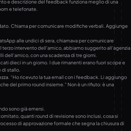
nto e descrizione del feedback funziona meglio di una
Zoom e telefonate.
lidato. Chiama per comunicare modifiche verbali. Aggiunge
atsApp alle undici di sera, chiamava per comunicare
l terzo intervento dell’amico, abbiamo suggerito all’agenzia
li dell’amico, con una scadenza di tre giorni.
ti dieci in un giorno. I due rimanenti erano fuori scope e
di stallo.
ilezza. “Ho ricevuto la tua email con i feedback. Li aggiungo
che del primo round insieme.” Non è un rifiuto: è una
ando sono già emersi.
omitato, quanti round di revisione sono inclusi, cosa si
l processo di approvazione formale che segna la chiusura di