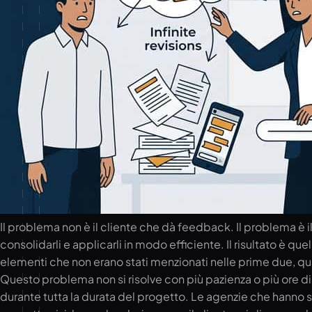
Il problema non è il cliente che dà feedback. Il problema è 
consolidarli e applicarli in modo efficiente. Il risultato è qu
elementi che non erano stati menzionati nelle prime due, qua
Questo problema non si risolve con più pazienza o più ore di 
durante tutta la durata del progetto. Le agenzie che hanno s