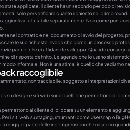
state applicate, il cliente ha un secondo periodo di revisio
nti: solo per verificare quanto richiesto nel primo round.
ca aggiuntiva fatturabile separatamente. Non come punizione
o.
 nel contratto e nel documento di avvio del progetto, prima c
bloccare le sue richieste invece che come un processo profes
enzie partner che ci affidano lo sviluppo. Quando consegn
rmine di risposta definito. Le agenzie che lo usano sistemat
n modo informale. Non è una stima: è quello che vediamo ne
back raccoglibile
 frammentato, non tracciabile, soggetto a interpretazioni di
ck su design e siti web sono quelli che permettono di comm
orma permettono al cliente di cliccare su un elemento e agg
. Per i siti web su staging, strumenti come Usersnap o BugH
do la maggior parte delle incomprensioni che nascono quando