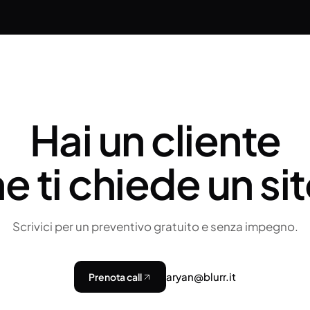
Hai un cliente
e ti chiede un si
Scrivici per un preventivo gratuito e senza impegno.
aryan@blurr.it
Prenota call