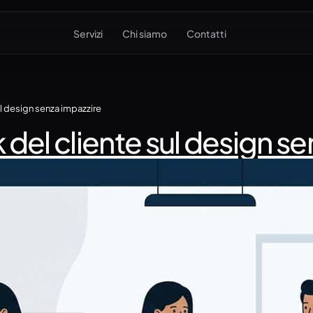
Servizi
Chi siamo
Contatti
l design senza impazzire
del cliente sul design se