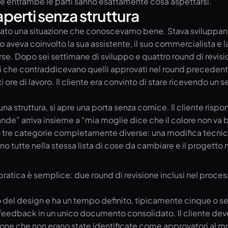
rché entrambe le parti sanno esattamente cosa aspettarsi.
aperti senza struttura
ato una situazione che conoscevamo bene. Stava sviluppando 
getto aveva coinvolto la sua assistente, il suo commercialist
verse. Dopo sei settimane di sviluppo e quattro round di revis
i che contraddicevano quelli approvati nel round precedent
nti ore di lavoro. Il cliente era convinto di stare ricevendo u
 struttura, si apre una porta senza cornice. Il cliente rispo
nde” arriva insieme a “mia moglie dice che il colore non va b
 tre categorie completamente diverse: una modifica tecnica,
ono tutte nella stessa lista di cose da cambiare e il progetto 
 pratica è semplice: due round di revisione inclusi nel proce
o o del design e ha un tempo definito, tipicamente cinque o set
dback in un unico documento consolidato. Il cliente deve rac
e che non erano state identificate come approvatori al mo