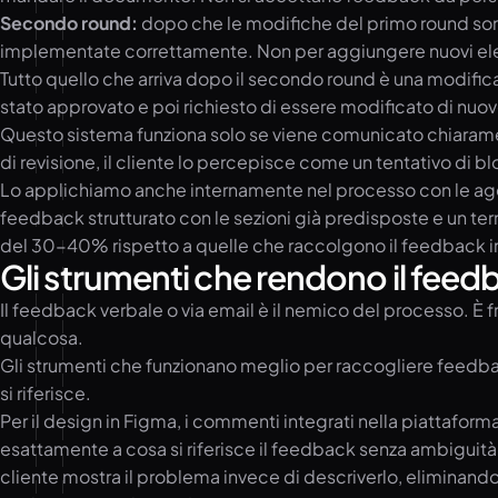
Secondo round:
dopo che le modifiche del primo round sono 
implementate correttamente. Non per aggiungere nuovi eleme
Tutto quello che arriva dopo il secondo round è una modifi
stato approvato e poi richiesto di essere modificato di nuov
Questo sistema funziona solo se viene comunicato chiaramente
di revisione, il cliente lo percepisce come un tentativo di 
Lo applichiamo anche internamente nel processo con le ag
feedback strutturato con le sezioni già predisposte e un te
del 30-40% rispetto a quelle che raccolgono il feedback i
Gli strumenti che rendono il feed
Il feedback verbale o via email è il nemico del processo. È
qualcosa.
Gli strumenti che funzionano meglio per raccogliere feedba
si riferisce.
Per il design in Figma, i commenti integrati nella piattaf
esattamente a cosa si riferisce il feedback senza ambiguità
cliente mostra il problema invece di descriverlo, eliminan