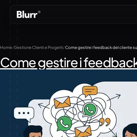
Vai
al
contenuto
Home
Gestione Clienti e Progetti
Come gestire i feedback del cliente su
Come gestire i feedback 