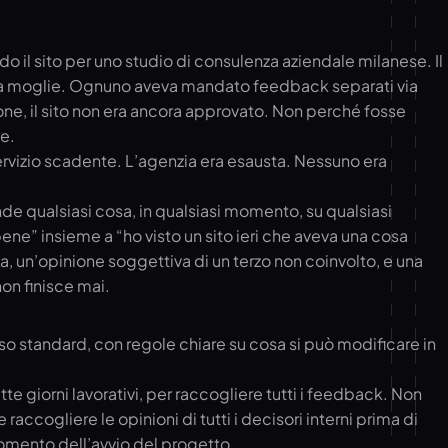
il sito per uno studio di consulenza aziendale milanese. Il
a e la moglie. Ognuno aveva mandato feedback separati via
ione, il sito non era ancora approvato. Non perché fosse
e.
n servizio scadente. L’agenzia era esausta. Nessuno era
nde qualsiasi cosa, in qualsiasi momento, su qualsiasi
ene” insieme a “ho visto un sito ieri che aveva una cosa
 un’opinione soggettiva di un terzo non coinvolto, e una
non finisce mai.
sso standard, con regole chiare su cosa si può modificare in
te giorni lavorativi, per raccogliere tutti i feedback. Non
cogliere le opinioni di tutti i decisori interni prima di
mento dell’avvio del progetto.