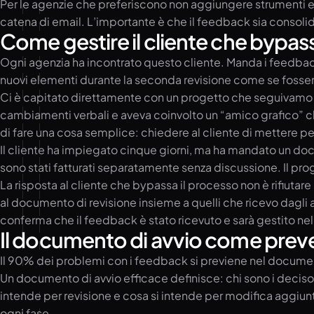
Per le agenzie che preferiscono non aggiungere strumenti e
catena di email. L’importante è che il feedback sia consoli
Come gestire il cliente che bypas
Ogni agenzia ha incontrato questo cliente. Manda i feedba
nuovi elementi durante la seconda revisione come se fosser
Ci è capitato direttamente con un progetto che seguivamo p
cambiamenti verbali e aveva coinvolto un “amico grafico” che
di fare una cosa semplice: chiedere al cliente di mettere per 
Il cliente ha impiegato cinque giorni, ma ha mandato un docu
sono stati fatturati separatamente senza discussione. Il pro
La risposta al cliente che bypassa il processo non è rifiutar
al documento di revisione insieme a quelli che ricevo dagli 
conferma che il feedback è stato ricevuto e sarà gestito ne
Il documento di avvio come prev
Il 90% dei problemi con i feedback si previene nel documen
Un documento di avvio efficace definisce: chi sono i decisori 
intende per revisione e cosa si intende per modifica aggiunti
ogni fase.