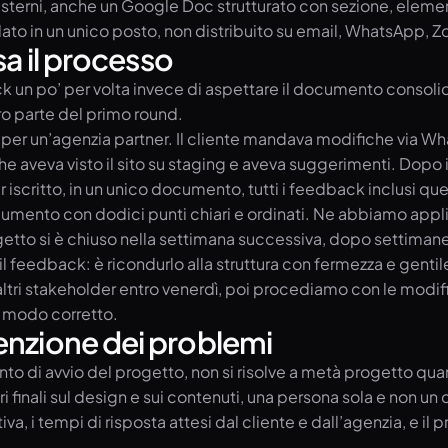
sterni, anche un Google Doc strutturato con sezione, eleme
dato in un unico posto, non distribuito su email, WhatsApp, 
sa il processo
ck un po’ per volta invece di aspettare il documento conso
o parte del primo round.
er un’agenzia partner. Il cliente mandava modifiche via Wh
 aveva visto il sito su staging e aveva suggerimenti. Dopo i
iscritto, in un unico documento, tutti i feedback inclusi quel
mento con dodici punti chiari e ordinati. Ne abbiamo applica
getto si è chiuso nella settimana successiva, dopo settimane 
e il feedback: è ricondurlo alla struttura con fermezza e gent
altri stakeholder entro venerdì, poi procediamo con le modifi
l modo corretto.
enzione dei problemi
to di avvio del progetto, non si risolve a metà progetto qu
finali sul design e sui contenuti, una persona sola e non un c
va, i tempi di risposta attesi dal cliente e dall’agenzia, e i