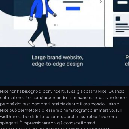
Nike non ha bisogno di convincerti. Tu sai già cosa fa Nike. Quando
entri sul loro sito, non stai cercando informazioni su cosa vendono o
perché dovresti comprarli: stai già dentro il loro mondo. Il sito di
Nike può permettersi di essere cinematografico, immersivo, full
width fino ai bordi dello schermo, perché il suo obiettivo non è
spiegarsi. È impressionare chi già conosce il brand.