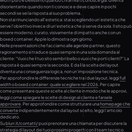
width puro è bellissimo quando chi arriva ti conosce già: diventa
disorientante quando non ti conosce e deve capire in pochi
secondi se sei la risposta al suo problema.
Non stai rinunciando all’estetica: stai scegliendo un’estetica che
serve l’obiettivo invece di un’estetica che si serve da sola. Il sito può
essere moderno, curato, visivamente di impatto anche con un
boxed container. Apple lo dimostra ogni giorno.
Nelle presentazioni che facciamo alle agenzie partner, questo
ragionamento si traduce quasi sempre in una sola domanda al
cliente: “Vuoi che il tuo sito sembri bello o vuoi che porti clienti?” La
risposta è quasi sempre la seconda. E da lì la scelta del layout
diventa una conseguenza logica, non un’imposizione tecnica.
Per approfondire le differenze tecniche tra i due layout, leggi
full
width o boxed container: quale scegliere nel 2026
. Per capire
come presentare queste scelte al cliente in modo che le approvi,
leggi
come spiegare le scelte di design al cliente e farsele
approvare
. Per approfondire come strutturare una
homepage che
converte
indipendentemente dal layout scelto, leggi l’articolo
dedicato.
Su
blurr.it/contatti/
puoi prenotare una chiamata per discutere la
strategia di layout dei tuoi prossimi progetti con il team tecnico.