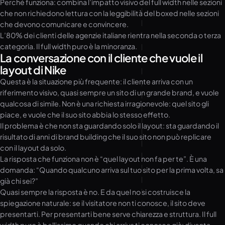
Perché funziona: combina l’impatto visivo del full width nelle sezioni
che non richiedono lettura con la leggibilità del boxed nelle sezioni
che devono comunicare e convincere.
L’80% dei clienti delle agenzie italiane rientra nella seconda o terza
categoria. Il full width puro è la minoranza.
La conversazione con il cliente che vuole il
layout di Nike
Questa è la situazione più frequente: il cliente arriva con un
riferimento visivo, quasi sempre un sito di un grande brand, e vuole
qualcosa di simile. Non è una richiesta irragionevole: quel sito gli
piace, e vuole che il suo sito abbia lo stesso effetto.
Il problema è che non sta guardando solo il layout: sta guardando il
risultato di anni di brand building che il suo sito non può replicare
con il layout da solo.
La risposta che funziona non è “quel layout non fa per te”. È una
domanda: “Quando qualcuno arriva sul tuo sito per la prima volta, sa
già chi sei?”
Quasi sempre la risposta è no. E da quel no si costruisce la
spiegazione naturale: se il visitatore non ti conosce, il sito deve
presentarti. Per presentarti bene serve chiarezza e struttura. Il full