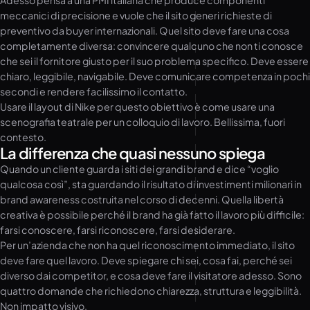
Adesso pensa a una PMI italiana che produce componenti
meccanici di precisione e vuole che il sito generi richieste di
preventivo da buyer internazionali. Quel sito deve fare una cosa
completamente diversa: convincere qualcuno che non ti conosce
che sei il fornitore giusto per il suo problema specifico. Deve essere
chiaro, leggibile, navigabile. Deve comunicare competenza in pochi
secondi e rendere facilissimo il contatto.
Usare il layout di Nike per questo obiettivo è come usare una
scenografia teatrale per un colloquio di lavoro. Bellissima, fuori
contesto.
La differenza che quasi nessuno spiega
Quando un cliente guarda i siti dei grandi brand e dice “voglio
qualcosa così”, sta guardando il risultato di investimenti milionari in
brand awareness costruita nel corso di decenni. Quella libertà
creativa è possibile perché il brand ha già fatto il lavoro più difficile:
farsi conoscere, farsi riconoscere, farsi desiderare.
Per un’azienda che non ha quel riconoscimento immediato, il sito
deve fare quel lavoro. Deve spiegare chi sei, cosa fai, perché sei
diverso dai competitor, e cosa deve fare il visitatore adesso. Sono
quattro domande che richiedono chiarezza, struttura e leggibilità.
Non impatto visivo.