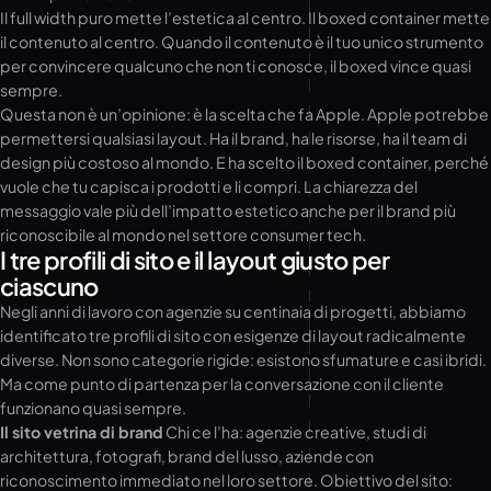
Il full width puro mette l’estetica al centro. Il boxed container mette
il contenuto al centro. Quando il contenuto è il tuo unico strumento
per convincere qualcuno che non ti conosce, il boxed vince quasi
sempre.
Questa non è un’opinione: è la scelta che fa Apple. Apple potrebbe
permettersi qualsiasi layout. Ha il brand, ha le risorse, ha il team di
design più costoso al mondo. E ha scelto il boxed container, perché
vuole che tu capisca i prodotti e li compri. La chiarezza del
messaggio vale più dell’impatto estetico anche per il brand più
riconoscibile al mondo nel settore consumer tech.
I tre profili di sito e il layout giusto per
ciascuno
Negli anni di lavoro con agenzie su centinaia di progetti, abbiamo
identificato tre profili di sito con esigenze di layout radicalmente
diverse. Non sono categorie rigide: esistono sfumature e casi ibridi.
Ma come punto di partenza per la conversazione con il cliente
funzionano quasi sempre.
Il sito vetrina di brand
Chi ce l’ha: agenzie creative, studi di
architettura, fotografi, brand del lusso, aziende con
riconoscimento immediato nel loro settore. Obiettivo del sito: