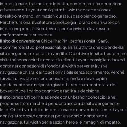
impressionare, trasmettere identità, confermare una percezione
già esistente. Layout consigliato: full width con attenzione ai
breakpoint grandi, animazioni curate, spazio bianco generoso.
Perché funziona: il visitatore conosce già il brand o è arrivato con
intenzione precisa. Non deve essere convinto: deve essere
confermato nella sua scelta.
Il sito di conversione
Chi ce l’ha: PMI, professionisti, SaaS,
ecommerce, studi professionali, qualsiasi attività che dipende dal
sito per generare contatti o vendite. Obiettivo del sito: trasformare
visitatori sconosciuti in contatti o clienti. Layout consigliato: boxed
container con sezioni di sfondo full width per varietà visiva,
navigazione chiara, call to action visibile senza scorrimento. Perché
funziona: il visitatore non conosce l’azienda e deve capire
rapidamente se è nel posto giusto. La struttura controllata del
boxed riduce il carico cognitivo e facilita la decisione.
Il sito ibrido
Chi ce l’ha: aziende con un brand riconoscibile nel
proprio settore ma che dipendono ancora dal sito per generare
lead. Obiettivo del sito: impressionare e convertire insieme. Layout
consigliato: boxed container per le sezioni di contenuto e
navigazione, full width per le sezioni hero e le immagini di impatto.