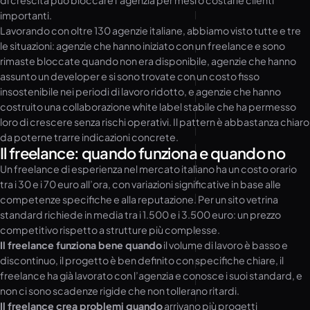
di crescita può bloccare l’agenzia per mesi o costarle clienti
importanti.
Lavorando con oltre 130 agenzie italiane, abbiamo visto tutte e tre
le situazioni: agenzie che hanno iniziato con un freelance e sono
rimaste bloccate quando non era disponibile, agenzie che hanno
assunto un developer e si sono trovate con un costo fisso
insostenibile nei periodi di lavoro ridotto, e agenzie che hanno
costruito una collaborazione white label stabile che ha permesso
loro di crescere senza rischi operativi. Il pattern è abbastanza chiaro
da poterne trarre indicazioni concrete.
Il freelance: quando funziona e quando no
Un freelance di esperienza nel mercato italiano ha un costo orario
tra i 30 e i 70 euro all’ora, con variazioni significative in base alle
competenze specifiche e alla reputazione. Per un sito vetrina
standard richiede in media tra i 1.500 e i 3.500 euro: un prezzo
competitivo rispetto a strutture più complesse.
Il freelance funziona bene quando
il volume di lavoro è basso e
discontinuo, il progetto è ben definito con specifiche chiare, il
freelance ha già lavorato con l’agenzia e conosce i suoi standard, e
non ci sono scadenze rigide che non tollerano ritardi.
Il freelance crea problemi quando
arrivano più progetti