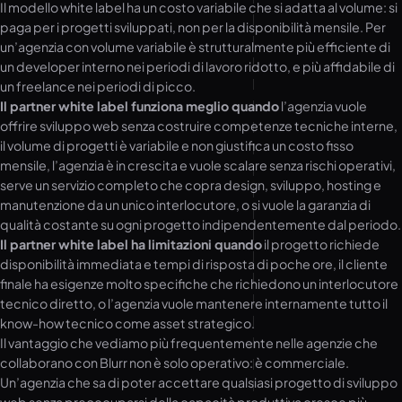
Il modello white label ha un costo variabile che si adatta al volume: si
paga per i progetti sviluppati, non per la disponibilità mensile. Per
un’agenzia con volume variabile è strutturalmente più efficiente di
un developer interno nei periodi di lavoro ridotto, e più affidabile di
un freelance nei periodi di picco.
Il partner white label funziona meglio quando
l’agenzia vuole
offrire sviluppo web senza costruire competenze tecniche interne,
il volume di progetti è variabile e non giustifica un costo fisso
mensile, l’agenzia è in crescita e vuole scalare senza rischi operativi,
serve un servizio completo che copra design, sviluppo, hosting e
manutenzione da un unico interlocutore, o si vuole la garanzia di
qualità costante su ogni progetto indipendentemente dal periodo.
Il partner white label ha limitazioni quando
il progetto richiede
disponibilità immediata e tempi di risposta di poche ore, il cliente
finale ha esigenze molto specifiche che richiedono un interlocutore
tecnico diretto, o l’agenzia vuole mantenere internamente tutto il
know-how tecnico come asset strategico.
Il vantaggio che vediamo più frequentemente nelle agenzie che
collaborano con Blurr non è solo operativo: è commerciale.
Un’agenzia che sa di poter accettare qualsiasi progetto di sviluppo