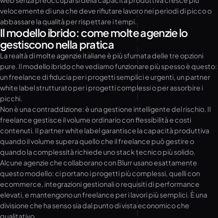
web senza preoccuparsi della capacità produttiva cresce più
velocemente di una che deve rifiutare lavoro nei periodi di picco o
abbassare la qualità per rispettare i tempi.
Il modello ibrido: come molte agenzie lo
gestiscono nella pratica
La realtà di molte agenzie italiane è più sfumata delle tre opzioni
pure. Il modello ibrido che vediamo funzionare più spesso è questo:
un freelance di fiducia per i progetti semplici e urgenti, un partner
white label strutturato per i progetti complessi o per assorbire i
picchi.
Non è una contraddizione: è una gestione intelligente del rischio. Il
freelance gestisce il volume ordinario con flessibilità e costi
contenuti. Il partner white label garantisce la capacità produttiva
quando il volume supera quello che il freelance può gestire o
quando la complessità richiede uno stack tecnico più solido.
Alcune agenzie che collaborano con Blurr usano esattamente
questo modello: ci portano i progetti più complessi, quelli con
ecommerce, integrazioni gestionali o requisiti di performance
elevati, e mantengono un freelance per i lavori più semplici. È una
divisione che ha senso sia dal punto di vista economico che
qualitativo.