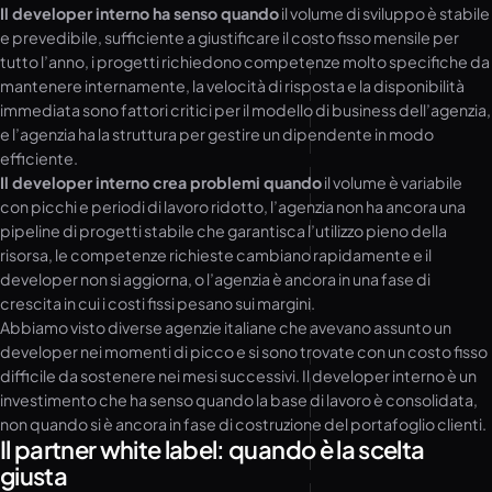
Il developer interno ha senso quando
il volume di sviluppo è stabile
e prevedibile, sufficiente a giustificare il costo fisso mensile per
tutto l’anno, i progetti richiedono competenze molto specifiche da
mantenere internamente, la velocità di risposta e la disponibilità
immediata sono fattori critici per il modello di business dell’agenzia,
e l’agenzia ha la struttura per gestire un dipendente in modo
efficiente.
Il developer interno crea problemi quando
il volume è variabile
con picchi e periodi di lavoro ridotto, l’agenzia non ha ancora una
pipeline di progetti stabile che garantisca l’utilizzo pieno della
risorsa, le competenze richieste cambiano rapidamente e il
developer non si aggiorna, o l’agenzia è ancora in una fase di
crescita in cui i costi fissi pesano sui margini.
Abbiamo visto diverse agenzie italiane che avevano assunto un
developer nei momenti di picco e si sono trovate con un costo fisso
difficile da sostenere nei mesi successivi. Il developer interno è un
investimento che ha senso quando la base di lavoro è consolidata,
non quando si è ancora in fase di costruzione del portafoglio clienti.
Il partner white label: quando è la scelta
giusta