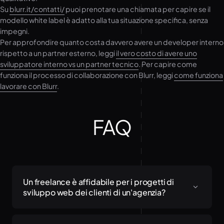
Su
blurr.it/contatti/
puoi prenotare una chiamata per capire se il
modello white label è adatto alla tua situazione specifica, senza
impegni.
Per approfondire quanto costa davvero avere un developer interno
rispetto a un partner esterno, leggi
il vero costo di avere uno
sviluppatore interno vs un partner tecnico
. Per capire come
funziona il processo di collaborazione con Blurr, leggi
come funziona
lavorare con Blurr
.
FAQ
Un freelance è affidabile per i progetti di
sviluppo web dei clienti di un'agenzia?
Dipende dal freelance e dal tipo di progetto. Un