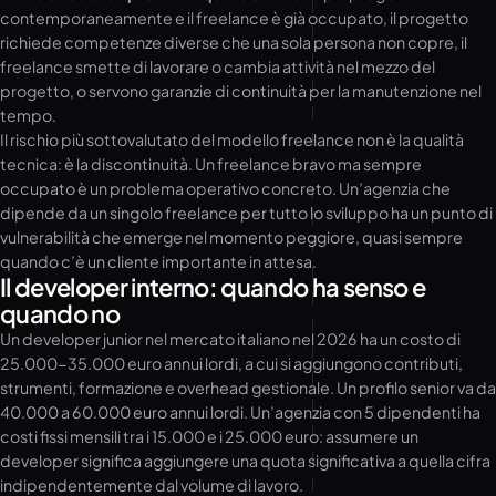
contemporaneamente e il freelance è già occupato, il progetto
richiede competenze diverse che una sola persona non copre, il
freelance smette di lavorare o cambia attività nel mezzo del
progetto, o servono garanzie di continuità per la manutenzione nel
tempo.
Il rischio più sottovalutato del modello freelance non è la qualità
tecnica: è la discontinuità. Un freelance bravo ma sempre
occupato è un problema operativo concreto. Un’agenzia che
dipende da un singolo freelance per tutto lo sviluppo ha un punto di
vulnerabilità che emerge nel momento peggiore, quasi sempre
quando c’è un cliente importante in attesa.
Il developer interno: quando ha senso e
quando no
Un developer junior nel mercato italiano nel 2026 ha un costo di
25.000-35.000 euro annui lordi, a cui si aggiungono contributi,
strumenti, formazione e overhead gestionale. Un profilo senior va da
40.000 a 60.000 euro annui lordi. Un’agenzia con 5 dipendenti ha
costi fissi mensili tra i 15.000 e i 25.000 euro: assumere un
developer significa aggiungere una quota significativa a quella cifra
indipendentemente dal volume di lavoro.