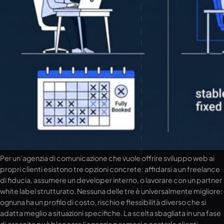
Per un’agenzia di comunicazione che vuole offrire sviluppo web ai
propri clienti esistono tre opzioni concrete: affidarsi a un freelance
di fiducia, assumere un developer interno, o lavorare con un partner
white label strutturato. Nessuna delle tre è universalmente migliore:
ognuna ha un profilo di costo, rischio e flessibilità diverso che si
adatta meglio a situazioni specifiche. La scelta sbagliata in una fase