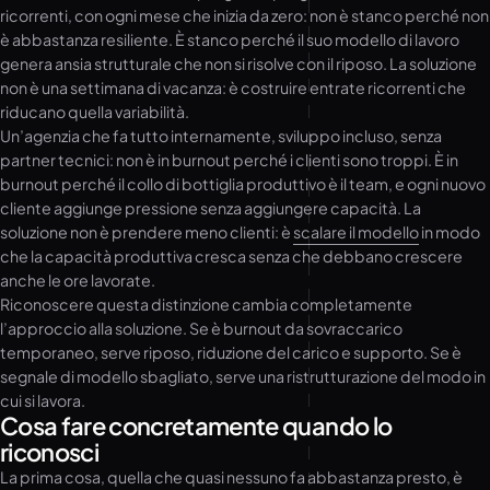
ricorrenti, con ogni mese che inizia da zero: non è stanco perché non
è abbastanza resiliente. È stanco perché il suo modello di lavoro
genera ansia strutturale che non si risolve con il riposo. La soluzione
non è una settimana di vacanza: è costruire entrate ricorrenti che
riducano quella variabilità.
Un’agenzia che fa tutto internamente, sviluppo incluso, senza
partner tecnici: non è in burnout perché i clienti sono troppi. È in
burnout perché il collo di bottiglia produttivo è il team, e ogni nuovo
cliente aggiunge pressione senza aggiungere capacità. La
soluzione non è prendere meno clienti: è
scalare il modello
in modo
che la capacità produttiva cresca senza che debbano crescere
anche le ore lavorate.
Riconoscere questa distinzione cambia completamente
l’approccio alla soluzione. Se è burnout da sovraccarico
temporaneo, serve riposo, riduzione del carico e supporto. Se è
segnale di modello sbagliato, serve una ristrutturazione del modo in
cui si lavora.
Cosa fare concretamente quando lo
riconosci
La prima cosa, quella che quasi nessuno fa abbastanza presto, è