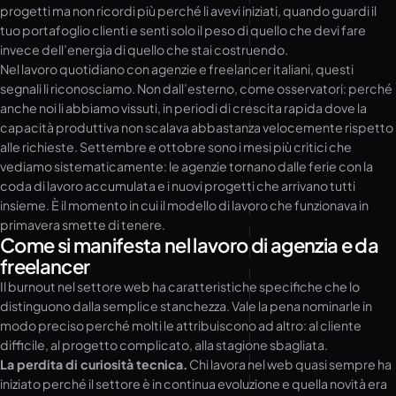
progetti ma non ricordi più perché li avevi iniziati, quando guardi il
tuo portafoglio clienti e senti solo il peso di quello che devi fare
invece dell’energia di quello che stai costruendo.
Nel lavoro quotidiano con agenzie e freelancer italiani, questi
segnali li riconosciamo. Non dall’esterno, come osservatori: perché
anche noi li abbiamo vissuti, in periodi di crescita rapida dove la
capacità produttiva non scalava abbastanza velocemente rispetto
alle richieste. Settembre e ottobre sono i mesi più critici che
vediamo sistematicamente: le agenzie tornano dalle ferie con la
coda di lavoro accumulata e i nuovi progetti che arrivano tutti
insieme. È il momento in cui il modello di lavoro che funzionava in
primavera smette di tenere.
Come si manifesta nel lavoro di agenzia e da
freelancer
Il burnout nel settore web ha caratteristiche specifiche che lo
distinguono dalla semplice stanchezza. Vale la pena nominarle in
modo preciso perché molti le attribuiscono ad altro: al cliente
difficile, al progetto complicato, alla stagione sbagliata.
La perdita di curiosità tecnica.
Chi lavora nel web quasi sempre ha
iniziato perché il settore è in continua evoluzione e quella novità era