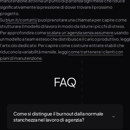
manutenzione attivi ha un punto di partenza ogni mese che riduce
significativamente la pressione di dover trovare il prossimo
progetto.
Su
blurr.it/contatti/
puoi prenotare una chiamata per capire come
strutturare il modello di lavoro in modo da ridurre i picchi di stress.
Per approfondire come
scalare un’agenzia senza assumere
usando
un modello a team esteso che distribuisce il carico produttivo, leggi
l’articolo dedicato. Per capire come costruire entrate stabili che
riducono la variabilità mensile, leggi
come trattenere i clienti con
piani di manutenzione
.
FAQ
Come si distingue il burnout dalla normale
stanchezza nel lavoro di agenzia?