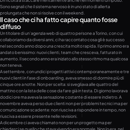
Difficoltà a staccare mentalmente anche nei momenti di riposo.
Sono segnali che il sistema nervoso è in uno stato di allerta
prolungata che non si risolve con il weekend.
Il caso che ci ha fatto capire quanto fosse
diffuso
Un titolare di un’agenzia web di quattro persone a Torino, con cui
collaboriamo da diversi anni, ci ha raccontato cosa gli è successo
nel secondo anno dopo una crescita molto rapida. Il primo anno era
andato benissimo: nuovi clienti, team che cresceva, fatturato in
aumento. Il secondo anno era iniziato allo stesso ritmo ma qualcosa
non teneva.
A settembre, con undici progetti attivi contemporaneamente e tre
nuovi clienti in fase di onboarding, aveva smesso di dormire più di
cinque ore a notte. Non per scelta: si svegliava alle quattro del
mattino con la lista delle cose da fare già in testa. Di giorno lavorava
dodici ore ma aveva la sensazione costante di essere indietro. A
novembre aveva perso due clienti non per problemi tecnici ma per
comunicazione scadente: non riusciva a rispondere in tempo, non
riusciva a essere presente nelle revisioni.
A dicembre ci aveva chiamato non per un progetto ma per
chiederci se quello che stava vivendo era normale. Non lo era, nel