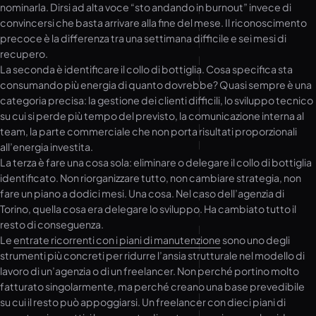
nominarla. Dirsi ad alta voce “sto andando in burnout” invece di
convincersi che basta arrivare alla fine del mese. Il riconoscimento
precoce è la differenza tra una settimana difficile e sei mesi di
recupero.
La seconda è identificare il collo di bottiglia. Cosa specifica sta
consumando più energia di quanto dovrebbe? Quasi sempre è una
categoria precisa: la gestione dei clienti difficili, lo sviluppo tecnico
su cui si perde più tempo del previsto, la comunicazione interna al
team, la parte commerciale che non porta risultati proporzionali
all’energia investita.
La terza è fare una cosa sola: eliminare o delegare il collo di bottiglia
identificato. Non riorganizzare tutto, non cambiare strategia, non
fare un piano a dodici mesi. Una cosa. Nel caso dell’agenzia di
Torino, quella cosa era delegare lo sviluppo. Ha cambiato tutto il
resto di conseguenza.
Le
entrate ricorrenti con i piani di manutenzione
sono uno degli
strumenti più concreti per ridurre l’ansia strutturale nel modello di
lavoro di un’agenzia o di un freelancer. Non perché portino molto
fatturato singolarmente, ma perché creano una base prevedibile
su cui il resto può appoggiarsi. Un freelancer con dieci piani di