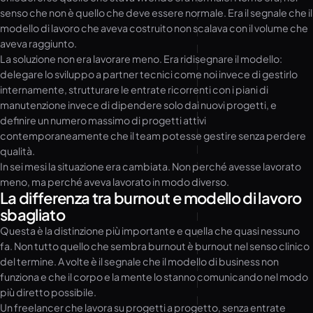
senso che non è quello che deve essere normale. Era il segnale che il
modello di lavoro che aveva costruito non scalava con il volume che
aveva raggiunto.
La soluzione non era lavorare meno. Era ridisegnare il modello:
delegare lo sviluppo a partner tecnici come noi invece di gestirlo
internamente, strutturare le entrate ricorrenti con i piani di
manutenzione invece di dipendere solo dai nuovi progetti, e
definire un numero massimo di progetti attivi
contemporaneamente che il team potesse gestire senza perdere
qualità.
In sei mesi la situazione era cambiata. Non perché avesse lavorato
meno, ma perché aveva lavorato in modo diverso.
La differenza tra burnout e modello di lavoro
sbagliato
Questa è la distinzione più importante e quella che quasi nessuno
fa. Non tutto quello che sembra burnout è burnout nel senso clinico
del termine. A volte è il segnale che il modello di business non
funziona e che il corpo e la mente lo stanno comunicando nel modo
più diretto possibile.
Un freelancer che lavora su progetti a progetto, senza entrate