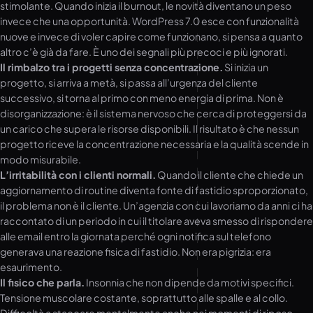
stimolante. Quando inizia il burnout, le novità diventano un peso
invece che una opportunità. WordPress 7.0 esce con funzionalità
nuove e invece di voler capire come funzionano, si pensa a quanto
altro c’è già da fare. È uno dei segnali più precoci e più ignorati.
Il rimbalzo tra i progetti senza concentrazione.
Si inizia un
progetto, si arriva a metà, si passa all’urgenza del cliente
successivo, si torna al primo con meno energia di prima. Non è
disorganizzazione: è il sistema nervoso che cerca di proteggersi da
un carico che supera le risorse disponibili. Il risultato è che nessun
progetto riceve la concentrazione necessaria e la qualità scende in
modo misurabile.
L’irritabilità con i clienti normali.
Quando il cliente che chiede un
aggiornamento di routine diventa fonte di fastidio sproporzionato,
il problema non è il cliente. Un’agenzia con cui lavoriamo da anni ci ha
raccontato di un periodo in cui il titolare aveva smesso di rispondere
alle email entro la giornata perché ogni notifica sul telefono
generava una reazione fisica di fastidio. Non era pigrizia: era
esaurimento.
Il fisico che parla.
Insonnia che non dipende da motivi specifici.
Tensione muscolare costante, soprattutto alle spalle e al collo.