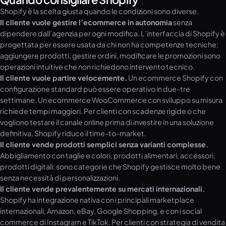
Shopify è la scelta giusta quando le condizioni sono diverse.
Il cliente vuole gestire l’ecommerce in autonomia
senza
dipendere dall’agenzia per ogni modifica. L’interfaccia di Shopify è
progettata per essere usata da chi non ha competenze tecniche:
aggiungere prodotti, gestire ordini, modificare le promozioni sono
operazioni intuitive che non richiedono intervento tecnico.
Il cliente vuole partire velocemente.
Un ecommerce Shopify con
configurazione standard può essere operativo in due-tre
settimane. Un ecommerce WooCommerce con sviluppo su misura
richiede tempi maggiori. Per clienti con scadenze rigide o che
vogliono testare il canale online prima di investire in una soluzione
definitiva, Shopify riduce il time-to-market.
Il cliente vende prodotti semplici senza varianti complesse.
Abbigliamento con taglie e colori, prodotti alimentari, accessori,
prodotti digitali: sono categorie che Shopify gestisce molto bene
senza necessità di personalizzazioni.
Il cliente vende prevalentemente su mercati internazionali.
Shopify ha integrazione nativa con i principali marketplace
internazionali, Amazon, eBay, Google Shopping, e con i social
commerce di Instagram e TikTok. Per clienti con strategia di vendita