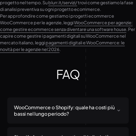
progetto nel tempo. Su
blurr.it/servizi/
trovi come gestiamo la fase
di analisi preventiva su ogni progetto ecommerce.
Per approfondire come gestiamo i progetti ecommerce
WooCommerce per le agenzie, leggi
WooCommerce per agenzie:
come gestire ecommerce senza diventare una software house
. Per
capire come gestire i pagamenti digitali su WooCommerce nel
mercato italiano, leggi
pagamenti digitali e WooCommerce: le
novità per le agenzie nel 2026
.
FAQ
WooCommerce o Shopify: quale ha costi più
bassi nel lungo periodo?
Dipende dal volume di vendite e dalla necessità di
personalizzazione. Su orizzonti di tre anni, per