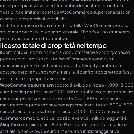
mese per il piano Advanced. In cambio di questa semplicità, la
flessibilità è limitata rispetto a WooCommerce su personalizzazioni
avanzate e integrazioni specifiche.
La differenza non è di qualità: è di modello. WooCommerce è uno
strumento per chi vuole controllo totale. Shopify è uno strumento
per chi vuole semplicità operativa.
Il costo totale di proprietà nel tempo
Il confronto sul costo iniziale tra WooCommerce e Shopify spesso
porta a conclusioni sbagliate. WooCommerce sembra più
economico perché il software è gratuito. Shopify sembra più
costoso perché ha un canone mensile. Il confronto corretto si fa sul
costo totale di proprietà su tre anni.
WooCommerce su tre anni:
costo di sviluppo iniziale 4.000-8.000
euro, hosting professionale 200-500 euro all’anno, plugin premium
necessari per le funzionalità avanzate 300-800 euro all’anno,
manutenzione professionale con aggiornamenti testati 800-1.500
euro all’anno. Totale su tre anni: circa 10.000-17.000 euro per un
ecommerce medio, esclusi i costi di eventuali sviluppi aggiuntivi.
Shopify su tre anni:
piano Basic 19 euro al mese con fatturazione
annuale, piano Grow 56 euro al mese, applicazioni aggiuntive