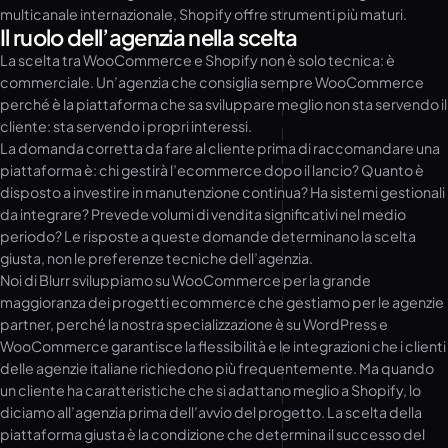
multicanale internazionale, Shopify offre strumenti più maturi.
Il ruolo dell’agenzia nella scelta
La scelta tra WooCommerce e Shopify non è solo tecnica: è
commerciale. Un’agenzia che consiglia sempre WooCommerce
perché è la piattaforma che sa sviluppare meglio non sta servendo il
cliente: sta servendo i propri interessi.
La domanda corretta da fare al cliente prima di raccomandare una
piattaforma è: chi gestirà l’ecommerce dopo il lancio? Quanto è
disposto a investire in manutenzione continua? Ha sistemi gestionali
da integrare? Prevede volumi di vendita significativi nel medio
periodo? Le risposte a queste domande determinano la scelta
giusta, non le preferenze tecniche dell’agenzia.
Noi di Blurr sviluppiamo su WooCommerce per la grande
maggioranza dei progetti ecommerce che gestiamo per le agenzie
partner, perché la nostra specializzazione è su WordPress e
WooCommerce garantisce la flessibilità e le integrazioni che i clienti
delle agenzie italiane richiedono più frequentemente. Ma quando
un cliente ha caratteristiche che si adattano meglio a Shopify, lo
diciamo all’agenzia prima dell’avvio del progetto. La scelta della
piattaforma giusta è la condizione che determina il successo del