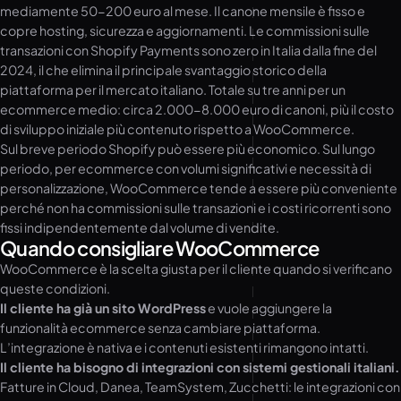
mediamente 50-200 euro al mese. Il canone mensile è fisso e
copre hosting, sicurezza e aggiornamenti. Le commissioni sulle
transazioni con Shopify Payments sono zero in Italia dalla fine del
2024, il che elimina il principale svantaggio storico della
piattaforma per il mercato italiano. Totale su tre anni per un
ecommerce medio: circa 2.000-8.000 euro di canoni, più il costo
di sviluppo iniziale più contenuto rispetto a WooCommerce.
Sul breve periodo Shopify può essere più economico. Sul lungo
periodo, per ecommerce con volumi significativi e necessità di
personalizzazione, WooCommerce tende a essere più conveniente
perché non ha commissioni sulle transazioni e i costi ricorrenti sono
fissi indipendentemente dal volume di vendite.
Quando consigliare WooCommerce
WooCommerce è la scelta giusta per il cliente quando si verificano
queste condizioni.
Il cliente ha già un sito WordPress
e vuole aggiungere la
funzionalità ecommerce senza cambiare piattaforma.
L’integrazione è nativa e i contenuti esistenti rimangono intatti.
Il cliente ha bisogno di integrazioni con sistemi gestionali italiani.
Fatture in Cloud, Danea, TeamSystem, Zucchetti: le integrazioni con