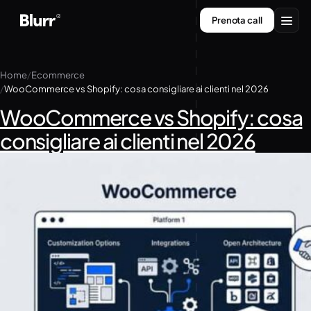
Vai
Prenota call
al
contenuto
Servizi
Home
Ecommerce
WooCommerce vs Shopify: cosa consigliare ai clienti nel 2026
Chi siamo
WooCommerce vs Shopify: cosa
Contatti
consigliare ai clienti nel 2026