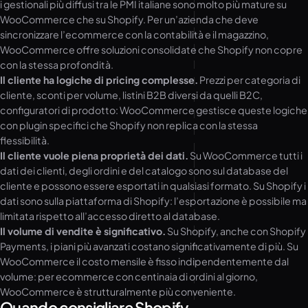
i gestionali più diffusi tra le PMI italiane sono molto più mature su
WooCommerce che su Shopify. Per un’azienda che deve
sincronizzare l’ecommerce con la contabilità e il magazzino,
WooCommerce offre soluzioni consolidate che Shopify non copre
con la stessa profondità.
Il cliente ha logiche di pricing complesse.
Prezzi per categoria di
cliente, sconti per volume, listini B2B diversi da quelli B2C,
configuratori di prodotto: WooCommerce gestisce queste logiche
con plugin specifici che Shopify non replica con la stessa
flessibilità.
Il cliente vuole piena proprietà dei dati.
Su WooCommerce tutti i
dati dei clienti, degli ordini e del catalogo sono sul database del
cliente e possono essere esportati in qualsiasi formato. Su Shopify i
dati sono sulla piattaforma di Shopify: l’esportazione è possibile ma
limitata rispetto all’accesso diretto al database.
Il volume di vendite è significativo.
Su Shopify, anche con Shopify
Payments, i piani più avanzati costano significativamente di più. Su
WooCommerce il costo mensile è fisso indipendentemente dal
volume: per ecommerce con centinaia di ordini al giorno,
WooCommerce è strutturalmente più conveniente.
Quando consigliare Shopify