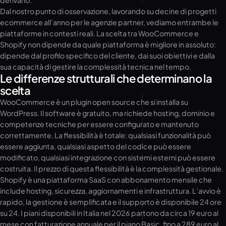
derivano.
Dal nostro punto di osservazione, lavorando su decine di progetti
ecommerce all’anno per le agenzie partner, vediamo entrambe le
piattaforme in contesti reali. La scelta tra WooCommerce e
Shopify non dipende da quale piattaforma è migliore in assoluto:
dipende dal profilo specifico del cliente, dai suoi obiettivi e dalla
sua capacità di gestire la complessità tecnica nel tempo.
Le differenze strutturali che determinano la
scelta
WooCommerce è un plugin open source che si installa su
WordPress. Il software è gratuito, ma richiede hosting, dominio e
competenze tecniche per essere configurato e mantenuto
correttamente. La flessibilità è totale: qualsiasi funzionalità può
essere aggiunta, qualsiasi aspetto del codice può essere
modificato, qualsiasi integrazione con sistemi esterni può essere
costruita. Il prezzo di questa flessibilità è la complessità gestionale.
Shopify è una piattaforma SaaS con abbonamento mensile che
include hosting, sicurezza, aggiornamenti e infrastruttura. L’avvio è
rapido, la gestione è semplificata e il supporto è disponibile 24 ore
su 24. I piani disponibili in Italia nel 2026 partono da circa 19 euro al
mese con fatturazione annuale per il piano Basic, fino a 289 euro al