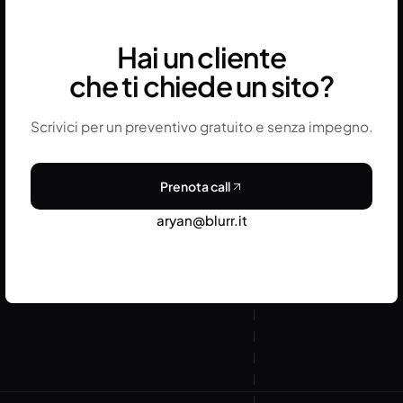
migrazione, vale la pena valutare se i costi
dell’operazione sono giustificati dal beneficio
Hai un cliente
atteso.
che ti chiede un sito?
Scrivici per un preventivo gratuito e senza impegno.
Prenota call
aryan@blurr.it