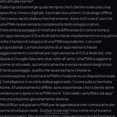
sito attuale non fa?”
Dalla risposta emerge quasi sempre che il cliente vuole una cosa
specifica: il menu digitale, il portale documenti, il catalogo offline,
l’accesso rapido dalla schermata home. Sono tutti casi d’uso che
una PWA risolve senza la complessità dello sviluppo nativo.
Il secondo passaggio è mostrare la differenza di costo e tempo.
Un’app nativa per iOS e Android richiede mediamente tre o quattro
volte il tempo di sviluppo di una PWA equivalente, con costi
proporzionali. La manutenzione di un’app nativa richiede
aggiornamenti coordinati per ogni versione di iOS e Android, che
Apple e Google rilasciano due volte all’anno. Una PWA si aggiorna
come un sito web, automaticamente e senza revisioni degli store.
Il terzo passaggio, quello che quasi sempre chiude la
conversazione, è mostrare la PWA in funzione su un dispositivo reale.
L’installazione in un click dalla pagina web, l’icona sulla schermata
home, il funzionamento offline: sono esperienze che il cliente deve
vedere per capire che la PWA non è “il sito web camuffato da app”
ma una soluzione genuinamente diversa.
Noi di Blurr sviluppiamo PWA per le agenzie partner come parte dei
servizi di sviluppo web. Su
blurr.it/servizi/
trovi come strutturiamo
questi progetti. Per approfondire come gestiamo le performance