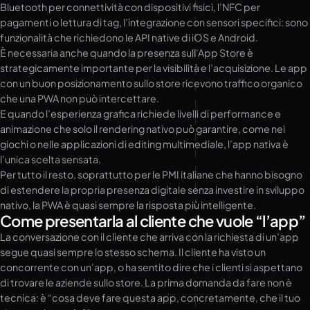
Bluetooth per connettività con dispositivi fisici, l’NFC per
pagamenti o lettura di tag, l’integrazione con sensori specifici: sono
funzionalità che richiedono le API native di iOS e Android.
È necessaria anche quando la presenza sull’App Store è
strategicamente importante per la visibilità e l’acquisizione. Le app
con un buon posizionamento sullo store ricevono traffico organico
che una PWA non può intercettare.
E quando l’esperienza grafica richiede livelli di performance e
animazione che solo il rendering nativo può garantire, come nei
giochi o nelle applicazioni di editing multimediale, l’app nativa è
l’unica scelta sensata.
Per tutto il resto, soprattutto per le PMI italiane che hanno bisogno
di estendere la propria presenza digitale senza investire in sviluppo
nativo, la PWA è quasi sempre la risposta più intelligente.
Come presentarla al cliente che vuole “l’app”
La conversazione con il cliente che arriva con la richiesta di un’app
segue quasi sempre lo stesso schema. Il cliente ha visto un
concorrente con un’app, o ha sentito dire che i clienti si aspettano
di trovare le aziende sullo store. La prima domanda da fare non è
tecnica: è “cosa deve fare questa app, concretamente, che il tuo