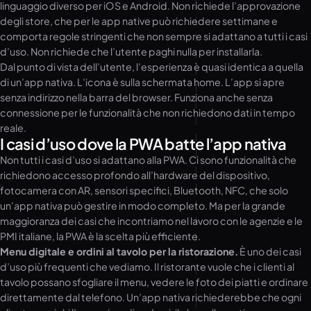
linguaggio diverso per iOS e Android. Non richiede l’approvazione
degli store, che per le app native può richiedere settimane e
comporta regole stringenti che non sempre si adattano a tutti i casi
d’uso. Non richiede che l’utente paghi nulla per installarla.
Dal punto di vista dell’utente, l’esperienza è quasi identica a quella
di un’app nativa. L’icona è sulla schermata home. L’app si apre
senza indirizzo nella barra del browser. Funziona anche senza
connessione per le funzionalità che non richiedono dati in tempo
reale.
I casi d’uso dove la PWA batte l’app nativa
Non tutti i casi d’uso si adattano alla PWA. Ci sono funzionalità che
richiedono accesso profondo all’hardware del dispositivo,
fotocamera con AR, sensori specifici, Bluetooth, NFC, che solo
un’app nativa può gestire in modo completo. Ma per la grande
maggioranza dei casi che incontriamo nel lavoro con le agenzie e le
PMI italiane, la PWA è la scelta più efficiente.
Menu digitale e ordini al tavolo per la ristorazione.
È uno dei casi
d’uso più frequenti che vediamo. Il ristorante vuole che i clienti al
tavolo possano sfogliare il menu, vedere le foto dei piatti e ordinare
direttamente dal telefono. Un’app nativa richiederebbe che ogni