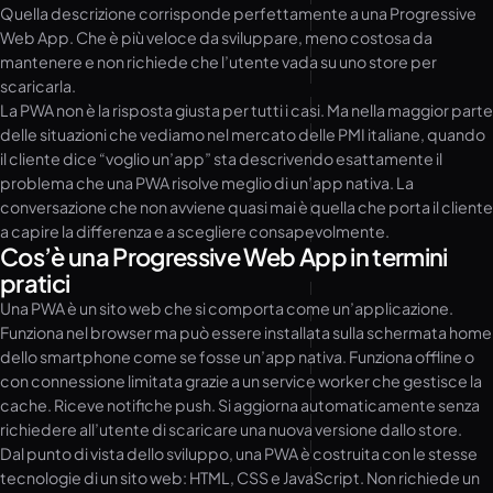
Quella descrizione corrisponde perfettamente a una Progressive
Web App. Che è più veloce da sviluppare, meno costosa da
mantenere e non richiede che l’utente vada su uno store per
scaricarla.
La PWA non è la risposta giusta per tutti i casi. Ma nella maggior parte
delle situazioni che vediamo nel mercato delle PMI italiane, quando
il cliente dice “voglio un’app” sta descrivendo esattamente il
problema che una PWA risolve meglio di un’app nativa. La
conversazione che non avviene quasi mai è quella che porta il cliente
a capire la differenza e a scegliere consapevolmente.
Cos’è una Progressive Web App in termini
pratici
Una PWA è un sito web che si comporta come un’applicazione.
Funziona nel browser ma può essere installata sulla schermata home
dello smartphone come se fosse un’app nativa. Funziona offline o
con connessione limitata grazie a un service worker che gestisce la
cache. Riceve notifiche push. Si aggiorna automaticamente senza
richiedere all’utente di scaricare una nuova versione dallo store.
Dal punto di vista dello sviluppo, una PWA è costruita con le stesse
tecnologie di un sito web: HTML, CSS e JavaScript. Non richiede un