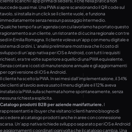
cliente scarichi l’app prima di sedersi, il che nella pratica non
succede quasi mai. Una PWA si apre scansionando il QR code sul
tavolo, si installa in un click se il cliente vuole, e funziona
immediatamente senza nessun passaggio intermedio.
Qualche tempo fa un’agenzia con cui lavoriamo ha portato questo
ragionamento a un cliente, un ristorante di cucina regionale con tre
sedi in Emilia Romagna. Il cliente voleva un’app con menu digitale e
sistema di ordini. L’analisi preliminare mostrava che il costo di
sviluppo di un’app nativa per iOS e Android, con tutti i requisiti
richiesti, era tre volte superiore a quello di una PWA equivalente.
Senza contare i costi di manutenzione annuale e gli aggiornamenti
per ogni versione di iOS e Android.
Il cliente ha scelto la PWA. In sei mesi dall’implementazione, il 34%
dei clienti al tavolo aveva usato il menu digitale e il 12% aveva
installato la PWA sulla schermata home spontaneamente, senza
nessuna richiesta esplicita.
Catalogo prodotti B2B per aziende manifatturiere.
I
rappresentanti e i buyer che visitano i clienti hanno bisogno di
accedere al catalogo prodotti anche in aree con connessione
scarsa. Un’app nativa richiede sviluppo separato per iOS e Android
e aggiornamenti coordinati ogni volta che il catalogo cambia. Una