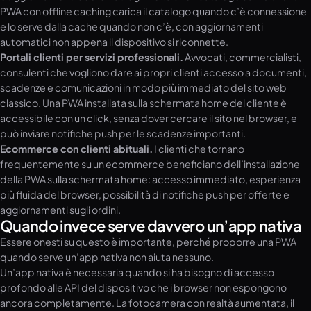
PWA con offline caching carica il catalogo quando c’è connessione
e lo serve dalla cache quando non c’è, con aggiornamenti
automatici non appena il dispositivo si riconnette.
Portali clienti per servizi professionali.
Avvocati, commercialisti,
consulenti che vogliono dare ai propri clienti accesso a documenti,
scadenze e comunicazioni in modo più immediato del sito web
classico. Una PWA installata sulla schermata home del cliente è
accessibile con un click, senza dover cercare il sito nel browser, e
può inviare notifiche push per le scadenze importanti.
Ecommerce con clienti abituali.
I clienti che tornano
frequentemente su un ecommerce beneficiano dell’installazione
della PWA sulla schermata home: accesso immediato, esperienza
più fluida del browser, possibilità di notifiche push per offerte e
aggiornamenti sugli ordini.
Quando invece serve davvero un’app nativa
Essere onesti su questo è importante, perché proporre una PWA
quando serve un’app nativa non aiuta nessuno.
Un’app nativa è necessaria quando si ha bisogno di accesso
profondo alle API del dispositivo che i browser non espongono
ancora completamente. La fotocamera con realtà aumentata, il