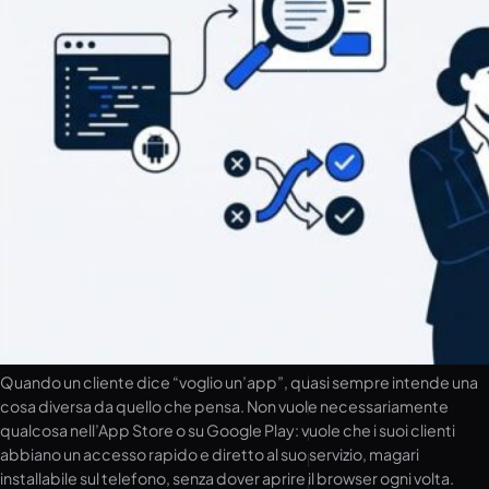
Quando un cliente dice “voglio un’app”, quasi sempre intende una
cosa diversa da quello che pensa. Non vuole necessariamente
qualcosa nell’App Store o su Google Play: vuole che i suoi clienti
abbiano un accesso rapido e diretto al suo servizio, magari
installabile sul telefono, senza dover aprire il browser ogni volta.