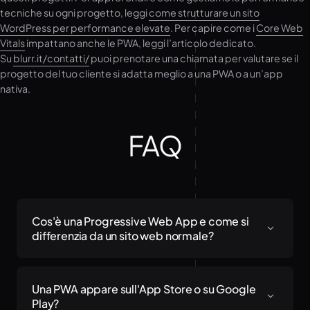
tecniche su ogni progetto, leggi
come strutturare un sito
WordPress per performance elevate
. Per capire come i
Core Web
Vitals
impattano anche le PWA, leggi l’articolo dedicato.
Su
blurr.it/contatti/
puoi prenotare una chiamata per valutare se il
progetto del tuo cliente si adatta meglio a una PWA o a un’app
nativa.
FAQ
Cos'è una Progressive Web App e come si
differenzia da un sito web normale?
Una PWA è un sito web che implementa
tecnologie specifiche, principalmente i service
Una PWA appare sull'App Store o su Google
worker e il Web App Manifest, che le permettono
Play?