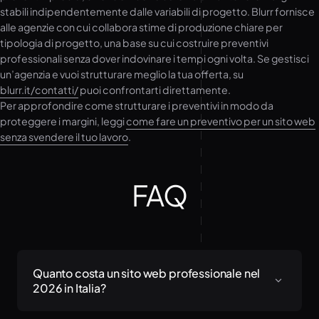
stabili indipendentemente dalle variabili di progetto. Blurr fornisce
alle agenzie con cui collabora stime di produzione chiare per
tipologia di progetto, una base su cui costruire preventivi
professionali senza dover indovinare i tempi ogni volta. Se gestisci
un’agenzia e vuoi strutturare meglio la tua offerta, su
blurr.it/contatti/
puoi confrontarti direttamente.
Per approfondire come strutturare i preventivi in modo da
proteggere i margini, leggi
come fare un preventivo per un sito web
senza svendere il tuo lavoro
.
FAQ
Quanto costa un sito web professionale nel
2026 in Italia?