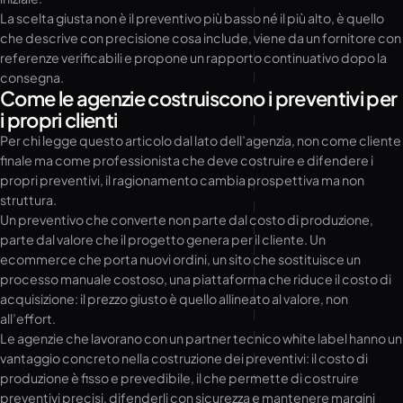
La scelta giusta non è il preventivo più basso né il più alto, è quello
che descrive con precisione cosa include, viene da un fornitore con
referenze verificabili e propone un rapporto continuativo dopo la
consegna.
Come le agenzie costruiscono i preventivi per
i propri clienti
Per chi legge questo articolo dal lato dell’agenzia, non come cliente
finale ma come professionista che deve costruire e difendere i
propri preventivi, il ragionamento cambia prospettiva ma non
struttura.
Un preventivo che converte non parte dal costo di produzione,
parte dal valore che il progetto genera per il cliente. Un
ecommerce che porta nuovi ordini, un sito che sostituisce un
processo manuale costoso, una piattaforma che riduce il costo di
acquisizione: il prezzo giusto è quello allineato al valore, non
all’effort.
Le agenzie che lavorano con un partner tecnico white label hanno un
vantaggio concreto nella costruzione dei preventivi: il costo di
produzione è fisso e prevedibile, il che permette di costruire
preventivi precisi, difenderli con sicurezza e mantenere margini