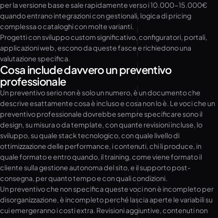
per la versione base e sale rapidamente verso i 10.000-15.000€
quando entrano integrazioni con gestionali, logica di pricing
complessa o cataloghi con molte varianti.
Progetti con sviluppo custom significativo, configuratori, portali,
applicazioni web, escono da queste fasce e richiedono una
valutazione specifica.
Cosa include davvero un preventivo
professionale
Un preventivo serio non è solo un numero, è un documento che
descrive esattamente cosa è incluso e cosa non lo è. Le voci che un
preventivo professionale dovrebbe sempre specificare sono il
design, su misura o da template, con quante revisioni incluse, lo
sviluppo, su quale stack tecnologico, con quale livello di
ottimizzazione delle performance, i contenuti, chi li produce, in
quale formato e entro quando, il training, come viene formato il
cliente sulla gestione autonoma del sito, e il supporto post-
consegna, per quanto tempo e con quali condizioni.
Un preventivo che non specifica queste voci non è incompleto per
disorganizzazione, è incompleto perché lascia aperte le variabili su
cui emergeranno i costi extra. Revisioni aggiuntive, contenuti non