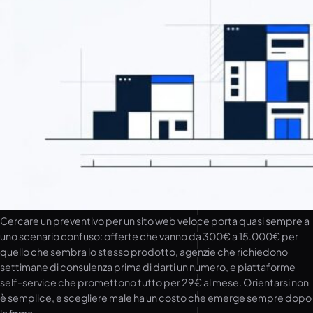
Cercare un preventivo per un sito web veloce porta quasi sempre a
uno scenario confuso: offerte che vanno da 300€ a 15.000€ per
quello che sembra lo stesso prodotto, agenzie che richiedono
settimane di consulenza prima di darti un numero, e piattaforme
self-service che promettono tutto per 29€ al mese. Orientarsi non
è semplice, e scegliere male ha un costo che emerge sempre dopo