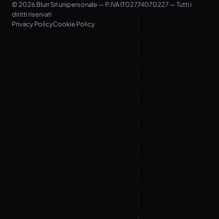
© 2026 Blurr Srl unipersonale — P.IVA IT02774070227 — Tutti i
diritti riservati
Privacy Policy
Cookie Policy