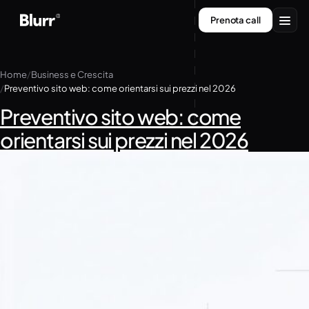
Vai
Prenota call
al
contenuto
Servizi
Home
Business e Crescita
Preventivo sito web: come orientarsi sui prezzi nel 2026
Chi siamo
Preventivo sito web: come
Contatti
orientarsi sui prezzi nel 2026