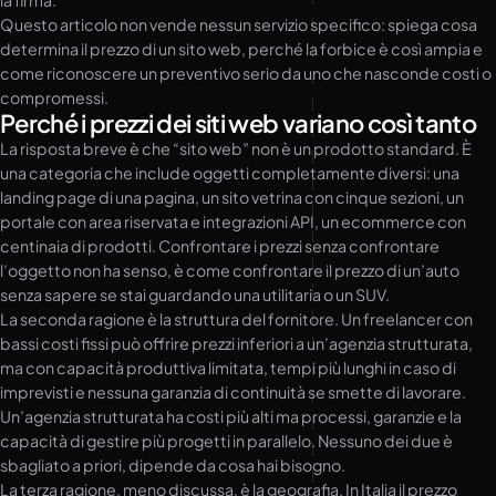
la firma.
Questo articolo non vende nessun servizio specifico: spiega cosa
determina il prezzo di un sito web, perché la forbice è così ampia e
come riconoscere un preventivo serio da uno che nasconde costi o
compromessi.
Perché i prezzi dei siti web variano così tanto
La risposta breve è che “sito web” non è un prodotto standard. È
una categoria che include oggetti completamente diversi: una
landing page di una pagina, un sito vetrina con cinque sezioni, un
portale con area riservata e integrazioni API, un ecommerce con
centinaia di prodotti. Confrontare i prezzi senza confrontare
l’oggetto non ha senso, è come confrontare il prezzo di un’auto
senza sapere se stai guardando una utilitaria o un SUV.
La seconda ragione è la struttura del fornitore. Un freelancer con
bassi costi fissi può offrire prezzi inferiori a un’agenzia strutturata,
ma con capacità produttiva limitata, tempi più lunghi in caso di
imprevisti e nessuna garanzia di continuità se smette di lavorare.
Un’agenzia strutturata ha costi più alti ma processi, garanzie e la
capacità di gestire più progetti in parallelo. Nessuno dei due è
sbagliato a priori, dipende da cosa hai bisogno.
La terza ragione, meno discussa, è la geografia. In Italia il prezzo