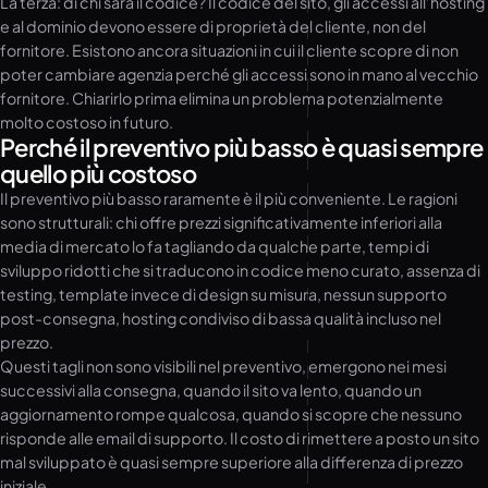
La terza: di chi sarà il codice? Il codice del sito, gli accessi all’hosting
e al dominio devono essere di proprietà del cliente, non del
fornitore. Esistono ancora situazioni in cui il cliente scopre di non
poter cambiare agenzia perché gli accessi sono in mano al vecchio
fornitore. Chiarirlo prima elimina un problema potenzialmente
molto costoso in futuro.
Perché il preventivo più basso è quasi sempre
quello più costoso
Il preventivo più basso raramente è il più conveniente. Le ragioni
sono strutturali: chi offre prezzi significativamente inferiori alla
media di mercato lo fa tagliando da qualche parte, tempi di
sviluppo ridotti che si traducono in codice meno curato, assenza di
testing, template invece di design su misura, nessun supporto
post-consegna, hosting condiviso di bassa qualità incluso nel
prezzo.
Questi tagli non sono visibili nel preventivo, emergono nei mesi
successivi alla consegna, quando il sito va lento, quando un
aggiornamento rompe qualcosa, quando si scopre che nessuno
risponde alle email di supporto. Il costo di rimettere a posto un sito
mal sviluppato è quasi sempre superiore alla differenza di prezzo
iniziale.