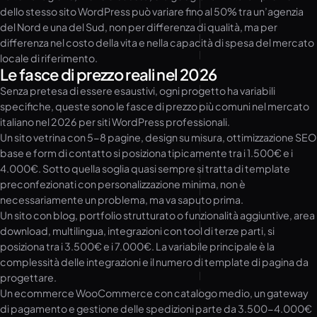
dello stesso sito WordPress può variare fino al 50% tra un’agenzia
del Nord e una del Sud, non per differenza di qualità, ma per
differenza nel costo della vita e nella capacità di spesa del mercato
locale di riferimento.
Le fasce di prezzo reali nel 2026
Senza pretesa di essere esaustivi, ogni progetto ha variabili
specifiche, queste sono le fasce di prezzo più comuni nel mercato
italiano nel 2026 per siti WordPress professionali.
Un sito vetrina con 5-8 pagine, design su misura, ottimizzazione SEO
base e form di contatto si posiziona tipicamente tra i 1.500€ e i
4.000€. Sotto quella soglia quasi sempre si tratta di template
preconfezionati con personalizzazione minima, non è
necessariamente un problema, ma va saputo prima.
Un sito con blog, portfolio strutturato o funzionalità aggiuntive, area
download, multilingua, integrazioni con tool di terze parti, si
posiziona tra i 3.500€ e i 7.000€. La variabile principale è la
complessità delle integrazioni e il numero di template di pagina da
progettare.
Un ecommerce WooCommerce con catalogo medio, un gateway
di pagamento e gestione delle spedizioni parte da 3.500-4.000€