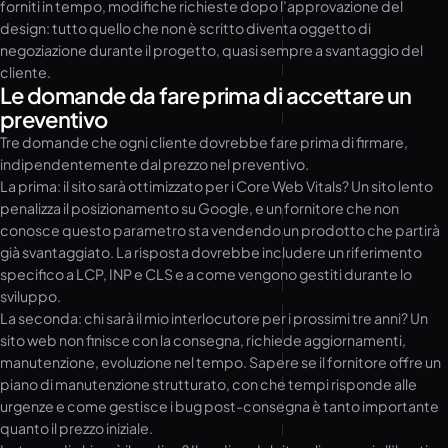
forniti in tempo, modifiche richieste dopo l’approvazione del
design: tutto quello che non è scritto diventa oggetto di
negoziazione durante il progetto, quasi sempre a svantaggio del
cliente.
Le domande da fare prima di accettare un
preventivo
Tre domande che ogni cliente dovrebbe fare prima di firmare,
indipendentemente dal prezzo nel preventivo.
La prima: il sito sarà ottimizzato per i Core Web Vitals? Un sito lento
penalizza il posizionamento su Google, e un fornitore che non
conosce questo parametro sta vendendo un prodotto che partirà
già svantaggiato. La risposta dovrebbe includere un riferimento
specifico a LCP, INP e CLS e a come vengono gestiti durante lo
sviluppo.
La seconda: chi sarà il mio interlocutore per i prossimi tre anni? Un
sito web non finisce con la consegna, richiede aggiornamenti,
manutenzione, evoluzione nel tempo. Sapere se il fornitore offre un
piano di manutenzione strutturato, con che tempi risponde alle
urgenze e come gestisce i bug post-consegna è tanto importante
quanto il prezzo iniziale.