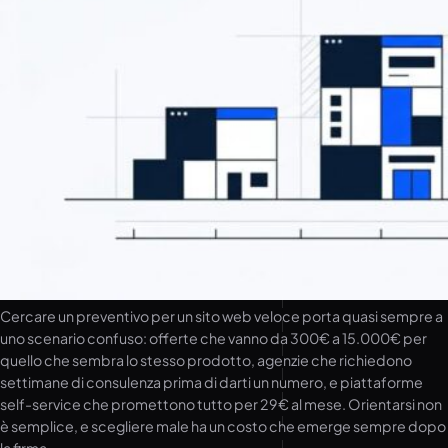
Cercare un preventivo per un sito web veloce porta quasi sempre a
uno scenario confuso: offerte che vanno da 300€ a 15.000€ per
quello che sembra lo stesso prodotto, agenzie che richiedono
settimane di consulenza prima di darti un numero, e piattaforme
self-service che promettono tutto per 29€ al mese. Orientarsi non
è semplice, e scegliere male ha un costo che emerge sempre dopo