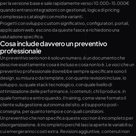
per la versione base e sale rapidamente verso i 10.000-15.000€
quando entrano integrazioni con gestionali, logica di pricing
complessa o cataloghi con molte varianti.
Progetti con sviluppo custom significativo, configuratori, portali,
applicazioni web, escono da queste fasce e richiedono una
valutazione specifica.
Cosa include davvero un preventivo
professionale
Un preventivo serio non è solo un numero, è un documento che
descrive esattamente cosa è incluso e cosa non lo è. Le voci che un
preventivo professionale dovrebbe sempre specificare sono il
design, su misura o da template, con quante revisioni incluse, lo
sviluppo, su quale stack tecnologico, con quale livello di
ottimizzazione delle performance, i contenuti, chi li produce, in
quale formato e entro quando, il training, come viene formato il
cliente sulla gestione autonoma del sito, e il supporto post-
consegna, per quanto tempo e con quali condizioni.
Un preventivo che non specifica queste voci non è incompleto per
disorganizzazione, è incompleto perché lascia aperte le variabili su
cui emergeranno i costi extra. Revisioni aggiuntive, contenuti non