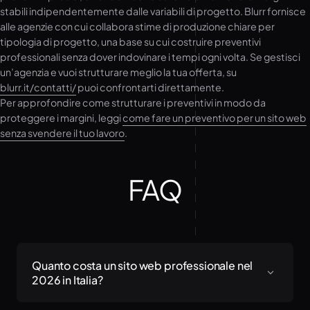
stabili indipendentemente dalle variabili di progetto. Blurr fornisce
alle agenzie con cui collabora stime di produzione chiare per
tipologia di progetto, una base su cui costruire preventivi
professionali senza dover indovinare i tempi ogni volta. Se gestisci
un’agenzia e vuoi strutturare meglio la tua offerta, su
blurr.it/contatti/
puoi confrontarti direttamente.
Per approfondire come strutturare i preventivi in modo da
proteggere i margini, leggi
come fare un preventivo per un sito web
senza svendere il tuo lavoro
.
FAQ
Quanto costa un sito web professionale nel
2026 in Italia?