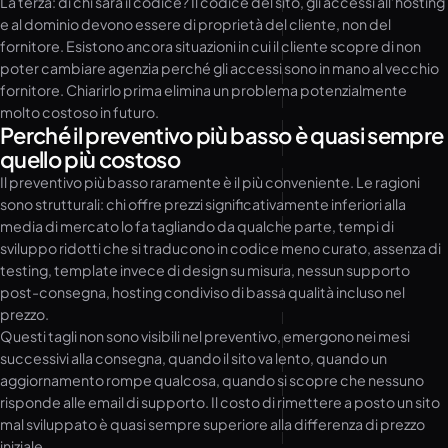
La terza: di chi sarà il codice? Il codice del sito, gli accessi all’hosting
e al dominio devono essere di proprietà del cliente, non del
fornitore. Esistono ancora situazioni in cui il cliente scopre di non
poter cambiare agenzia perché gli accessi sono in mano al vecchio
fornitore. Chiarirlo prima elimina un problema potenzialmente
molto costoso in futuro.
Perché il preventivo più basso è quasi sempre
quello più costoso
Il preventivo più basso raramente è il più conveniente. Le ragioni
sono strutturali: chi offre prezzi significativamente inferiori alla
media di mercato lo fa tagliando da qualche parte, tempi di
sviluppo ridotti che si traducono in codice meno curato, assenza di
testing, template invece di design su misura, nessun supporto
post-consegna, hosting condiviso di bassa qualità incluso nel
prezzo.
Questi tagli non sono visibili nel preventivo, emergono nei mesi
successivi alla consegna, quando il sito va lento, quando un
aggiornamento rompe qualcosa, quando si scopre che nessuno
risponde alle email di supporto. Il costo di rimettere a posto un sito
mal sviluppato è quasi sempre superiore alla differenza di prezzo
iniziale.