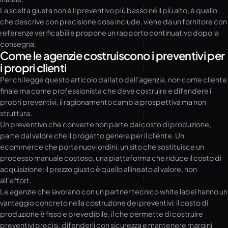
La scelta giusta non è il preventivo più basso né il più alto, è quello
che descrive con precisione cosa include, viene da un fornitore con
referenze verificabili e propone un rapporto continuativo dopo la
consegna.
Come le agenzie costruiscono i preventivi per
i propri clienti
Per chi legge questo articolo dal lato dell’agenzia, non come cliente
finale ma come professionista che deve costruire e difendere i
propri preventivi, il ragionamento cambia prospettiva ma non
struttura.
Un preventivo che converte non parte dal costo di produzione,
parte dal valore che il progetto genera per il cliente. Un
ecommerce che porta nuovi ordini, un sito che sostituisce un
processo manuale costoso, una piattaforma che riduce il costo di
acquisizione: il prezzo giusto è quello allineato al valore, non
all’effort.
Le agenzie che lavorano con un partner tecnico white label hanno un
vantaggio concreto nella costruzione dei preventivi: il costo di
produzione è fisso e prevedibile, il che permette di costruire
preventivi precisi, difenderli con sicurezza e mantenere margini