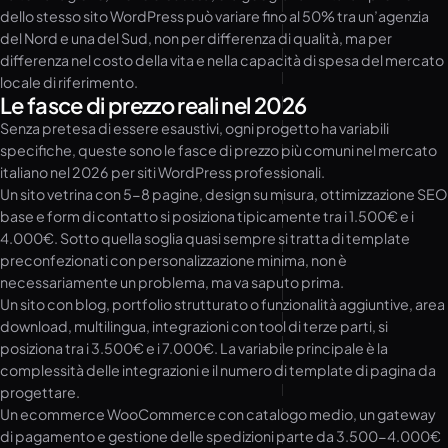
dello stesso sito WordPress può variare fino al 50% tra un’agenzia
del Nord e una del Sud, non per differenza di qualità, ma per
differenza nel costo della vita e nella capacità di spesa del mercato
locale di riferimento.
Le fasce di prezzo reali nel 2026
Senza pretesa di essere esaustivi, ogni progetto ha variabili
specifiche, queste sono le fasce di prezzo più comuni nel mercato
italiano nel 2026 per siti WordPress professionali.
Un sito vetrina con 5-8 pagine, design su misura, ottimizzazione SEO
base e form di contatto si posiziona tipicamente tra i 1.500€ e i
4.000€. Sotto quella soglia quasi sempre si tratta di template
preconfezionati con personalizzazione minima, non è
necessariamente un problema, ma va saputo prima.
Un sito con blog, portfolio strutturato o funzionalità aggiuntive, area
download, multilingua, integrazioni con tool di terze parti, si
posiziona tra i 3.500€ e i 7.000€. La variabile principale è la
complessità delle integrazioni e il numero di template di pagina da
progettare.
Un ecommerce WooCommerce con catalogo medio, un gateway
di pagamento e gestione delle spedizioni parte da 3.500-4.000€