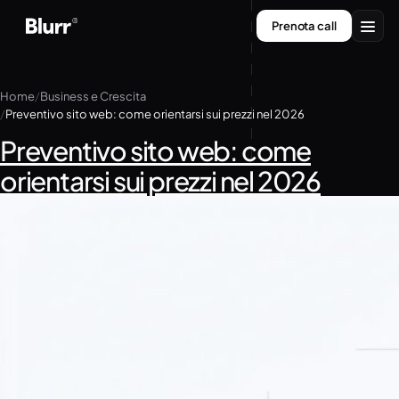
Vai
Prenota call
al
contenuto
Servizi
Home
Business e Crescita
Preventivo sito web: come orientarsi sui prezzi nel 2026
Chi siamo
Preventivo sito web: come
Contatti
orientarsi sui prezzi nel 2026