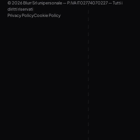
© 2026 Blurr Srl unipersonale — P.IVA IT02774070227 — Tutti i
diritti riservati
Privacy Policy
Cookie Policy