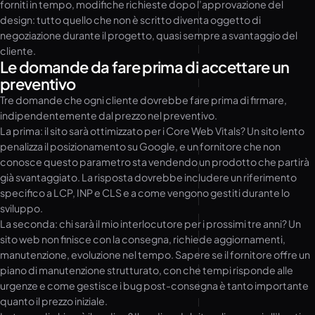
forniti in tempo, modifiche richieste dopo l’approvazione del
design: tutto quello che non è scritto diventa oggetto di
negoziazione durante il progetto, quasi sempre a svantaggio del
cliente.
Le domande da fare prima di accettare un
preventivo
Tre domande che ogni cliente dovrebbe fare prima di firmare,
indipendentemente dal prezzo nel preventivo.
La prima: il sito sarà ottimizzato per i Core Web Vitals? Un sito lento
penalizza il posizionamento su Google, e un fornitore che non
conosce questo parametro sta vendendo un prodotto che partirà
già svantaggiato. La risposta dovrebbe includere un riferimento
specifico a LCP, INP e CLS e a come vengono gestiti durante lo
sviluppo.
La seconda: chi sarà il mio interlocutore per i prossimi tre anni? Un
sito web non finisce con la consegna, richiede aggiornamenti,
manutenzione, evoluzione nel tempo. Sapere se il fornitore offre un
piano di manutenzione strutturato, con che tempi risponde alle
urgenze e come gestisce i bug post-consegna è tanto importante
quanto il prezzo iniziale.