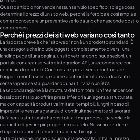
la firma.
Questo articolo non vende nessun servizio specifico: spiega cosa
determina il prezzo di un sito web, perché la forbice è così ampia e
come riconoscere un preventivo serio da uno che nasconde costi o
compromessi.
Perché i prezzi dei siti web variano così tanto
La risposta breve è che “sito web” non è un prodotto standard. È
una categoria che include oggetti completamente diversi: una
landing page di una pagina, un sito vetrina con cinque sezioni, un
portale con area riservata e integrazioni API, un ecommerce con
centinaia di prodotti. Confrontare i prezzi senza confrontare
l’oggetto non ha senso, è come confrontare il prezzo di un’auto
senza sapere se stai guardando una utilitaria o un SUV.
La seconda ragione è la struttura del fornitore. Un freelancer con
bassi costi fissi può offrire prezzi inferiori a un’agenzia strutturata,
ma con capacità produttiva limitata, tempi più lunghi in caso di
imprevisti e nessuna garanzia di continuità se smette di lavorare.
Un’agenzia strutturata ha costi più alti ma processi, garanzie e la
capacità di gestire più progetti in parallelo. Nessuno dei due è
sbagliato a priori, dipende da cosa hai bisogno.
La terza ragione, meno discussa, è la geografia. In Italia il prezzo