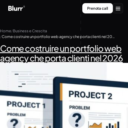
Vai
Prenota call
al
contenuto
Servizi
Home
Business e Crescita
Come costruire un portfolio web agency che porta clienti nel 2026
Chi siamo
Come costruire un portfolio web
Contatti
agency che porta clienti nel 2026