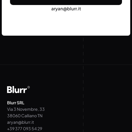
aryan@blurr.it
Blurr SRL
Via 3 Novembre, 33
38060 Calliano TN
aryan@blurr.it
+39 377 093 54 29