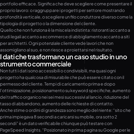
portfolio efficace. Significa che deve scegliere come presentare il
proprio lavoro: o raggruppare i progetti per settore mostrando
profondità verticale, o scegliere un filo conduttore diverso come la
tipologia di progetto o la dimensione del cliente.
Quello che non funziona è la miscela indistinta: ristoranti accanto a
studi legali accanto a ecommerce di abbigliamento accanto a siti
per architetti. Ogni potenziale cliente vede lavori che non
assomigliano al suo, e non riesce a proiettarsi nel risultato.
I dati che trasformano un caso studio in uno
strumento commerciale
Non tutti i dati sono accessibili o condivisibili, ma quasi ogni
progetto ha qualcosa di misurabile che può essere citato con il
permesso del cliente. Tempi di caricamento prima e dopo
l’ottimizzazione, posizionamento su keyword specifiche, aumento
del traffico organico nei sei mesi successivi al lancio, riduzione del
tasso di abbandono, aumento delle richieste di contatto.
Anche stime o ordini di grandezza sono meglio del niente: “sito che
prima impiegava 8 secondi a caricarsi su mobile, ora sotto 2
secondi” è un dato verificabile chiunque può testare con
PageSpeed Insights. “Posizionato in prima pagina su Google per le