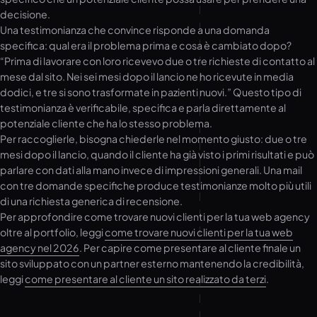
decisione.
Una testimonianza che convince risponde a una domanda
specifica: qual era il problema prima e cosa è cambiato dopo?
“Prima di lavorare con loro ricevevo due o tre richieste di contatto al
mese dal sito. Nei sei mesi dopo il lancio ne ho ricevute in media
dodici, e tre si sono trasformate in pazienti nuovi.” Questo tipo di
testimonianza è verificabile, specifica e parla direttamente al
potenziale cliente che ha lo stesso problema.
Per raccoglierle, bisogna chiederle nel momento giusto: due o tre
mesi dopo il lancio, quando il cliente ha già visto i primi risultati e può
parlare con dati alla mano invece di impressioni generali. Una mail
con tre domande specifiche produce testimonianze molto più utili
di una richiesta generica di recensione.
Per approfondire come trovare nuovi clienti per la tua web agency
oltre al portfolio, leggi
come trovare nuovi clienti per la tua web
agency nel 2026
. Per capire come presentare al cliente finale un
sito sviluppato con un partner esterno mantenendo la credibilità,
leggi
come presentare al cliente un sito realizzato da terzi
.