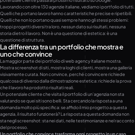
potenziale cliente passa al prossimo risultato su Google.
Lavorando con oltre 130 agenzie italiane, vediamo i portfolio di tutti.
Quelli che portano lavoro hanno caratteristiche precise e ripetibili.
Quelli che non lo portano quasi sempre hanno gli stessi problemi:
troppi progetti diversi tra loro, nessun dato sui risultati, nessuna
storia dietro il lavoro. Non è una questione di estetica: è una
questione di struttura.
La differenza tra un portfolio che mostra e
uno che convince
La maggior parte dei portfolio di web agency italiane mostra.
Mostra screenshot di siti, mostra loghi di clienti, mostra una galleria
visivamente curata. Non convince, perché convincere richiede
qualcosa di diverso dalla dimostrazione estetica: richiede la prova
che il lavoro ha prodotto risultati reali.
Un potenziale cliente che visita il portfolio di un’agenzia non sta
valutando se quei siti sono belli. Sta cercando la risposta a una
domanda molto più specifica: se affido il mio progetto a questa
agenzia, il risultato funzionerà? La risposta a questa domanda non
sta negli screenshot: sta nei dati, nelle testimonianze e nel racconto
del processo.
Un portfolio che convince trasforma ogni progetto in un caso