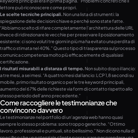
keyword principali era in prima pagina.” Problemi concreti che il
lettore può riconoscere come propri.
Le scelte tecniche principali.
Non una lista di strumenti: la
spiegazione delle decisioni chiave e perché sono state fatte.
“Abbiamo scelto di rifare completamente l’architettura delle URL
invece di ridirezionare le vecchie per preservare il posizionamento
esistente: ci sono voluti tre giorni in più ma ha evitato una perdita di
traffico stimata nel 40%.” Questo tipo di trasparenza sul processo
comunica competenza molto più efficacemente di qualsiasi
certificazione.
I risultati misurabili a distanza di tempo.
Non subito dopo il lancio:
a tre mesi, a sei mesi. “A quattro mesi dal lancio: LCP 1,8 secondi su
mobile, primo risultato organico per le tre keyword principali,
aumento del 67% delle richieste via form di contatto rispetto allo
stesso periodo dell’anno precedente.”
Come raccogliere le testimonianze che
convincono davvero
Le testimonianze nel portfolio di un’agenzia web hanno quasi
sempre lo stesso problema: sono troppo generiche. “Ottimo
lavoro, professionali e puntuali, sito bellissimo.” Non dicono nulla di
specifico che un potenziale cliente possa usare per prendere una