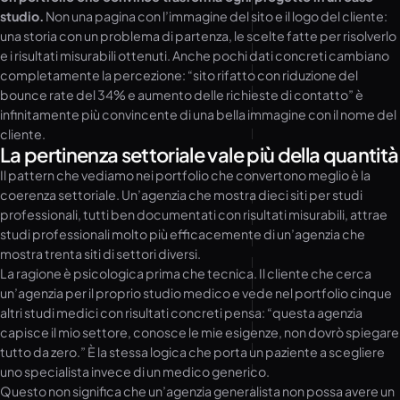
studio.
Non una pagina con l’immagine del sito e il logo del cliente:
una storia con un problema di partenza, le scelte fatte per risolverlo
e i risultati misurabili ottenuti. Anche pochi dati concreti cambiano
completamente la percezione: “sito rifatto con riduzione del
bounce rate del 34% e aumento delle richieste di contatto” è
infinitamente più convincente di una bella immagine con il nome del
cliente.
La pertinenza settoriale vale più della quantità
Il pattern che vediamo nei portfolio che convertono meglio è la
coerenza settoriale. Un’agenzia che mostra dieci siti per studi
professionali, tutti ben documentati con risultati misurabili, attrae
studi professionali molto più efficacemente di un’agenzia che
mostra trenta siti di settori diversi.
La ragione è psicologica prima che tecnica. Il cliente che cerca
un’agenzia per il proprio studio medico e vede nel portfolio cinque
altri studi medici con risultati concreti pensa: “questa agenzia
capisce il mio settore, conosce le mie esigenze, non dovrò spiegare
tutto da zero.” È la stessa logica che porta un paziente a scegliere
uno specialista invece di un medico generico.
Questo non significa che un’agenzia generalista non possa avere un