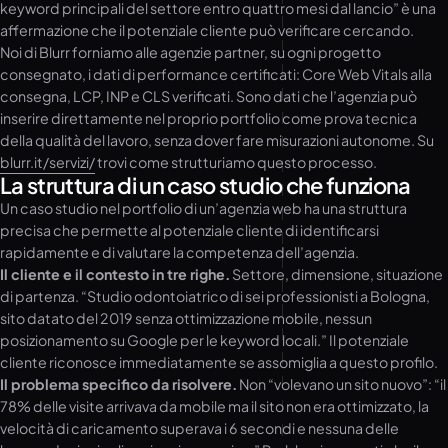
keyword principali del settore entro quattro mesi dal lancio” è una
affermazione che il potenziale cliente può verificare cercando.
Noi di Blurr forniamo alle agenzie partner, su ogni progetto
consegnato, i dati di performance certificati: Core Web Vitals alla
consegna, LCP, INP e CLS verificati. Sono dati che l’agenzia può
inserire direttamente nel proprio portfolio come prova tecnica
della qualità del lavoro, senza dover fare misurazioni autonome. Su
blurr.it/servizi/
trovi come strutturiamo questo processo.
La struttura di un caso studio che funziona
Un caso studio nel portfolio di un’agenzia web ha una struttura
precisa che permette al potenziale cliente di identificarsi
rapidamente e di valutare la competenza dell’agenzia.
Il cliente e il contesto in tre righe.
Settore, dimensione, situazione
di partenza. “Studio odontoiatrico di sei professionisti a Bologna,
sito datato del 2019 senza ottimizzazione mobile, nessun
posizionamento su Google per le keyword locali.” Il potenziale
cliente riconosce immediatamente se assomiglia a questo profilo.
Il problema specifico da risolvere.
Non “volevano un sito nuovo”: “il
78% delle visite arrivava da mobile ma il sito non era ottimizzato, la
velocità di caricamento superava i 6 secondi e nessuna delle