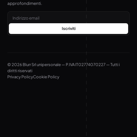
approfondimenti.
Email
Iscriviti
© 2026 Blurr Srl unipersonale — P.IVA IT02774070227 — Tutti i
diritti riservati
Privacy Policy
Cookie Policy