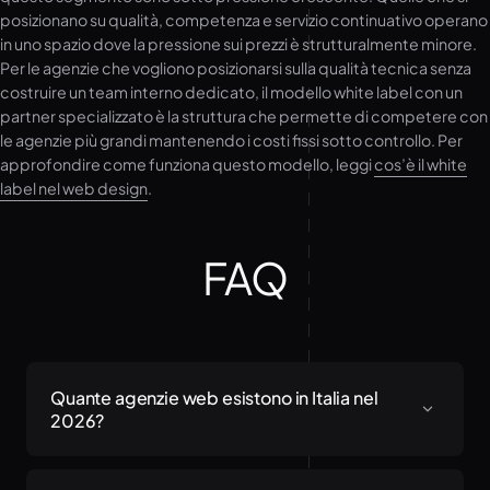
posizionano su qualità, competenza e servizio continuativo operano
in uno spazio dove la pressione sui prezzi è strutturalmente minore.
Per le agenzie che vogliono posizionarsi sulla qualità tecnica senza
costruire un team interno dedicato, il modello white label con un
partner specializzato è la struttura che permette di competere con
le agenzie più grandi mantenendo i costi fissi sotto controllo. Per
approfondire come funziona questo modello, leggi
cos’è il white
label nel web design
.
FAQ
Quante agenzie web esistono in Italia nel
2026?
Le stime variano in base alla definizione adottata.