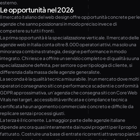
esterno.
Le opportunità nel 2026
Il mercato italiano del web design offre opportunità concrete per le
agenzie che sanno posizionarsi in modo preciso invece di
competere su tutti i fronti.
La prima opportunità è la specializzazione verticale. Il mercato delle
agenzie web in Italia conta oltre 8.000 operatori attivi, ma solo una
minoranza combina strategia, design e performance in modo
integrato. Chi riesce a offrire un servizio completo e di qualità su una
specializzazione definita, per settore o per tipologia di cliente, si
differenzia dalla massa delle agenzie generaliste.
La seconda è la qualità tecnica misurabile. In un mercato dove molti
operatori consegnano siti con performance scadenti e conformità
GDPR approssimativa, un’agenzia che consegna siti con Core Web
Vitals nei target, accessibilità verificata e compliance tecnica
certificata ha un argomento commerciale concreto e difficile da
replicare senza i processi giusti.
La terza è il ricorrente. La maggior parte delle agenzie italiane
dipende ancora quasi interamente dai nuovi progetti per il proprio
fatturato. Costruire una base di entrate ricorrenti attraverso piani di