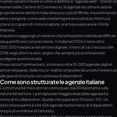
I numeri variano in base a come si definisce “agenzia web”. Stando ai
numeri delle Camere di Commercio, le agenzie di comunicazione
propriamente dette in Italia sono poco più di 18mila, ma sommando
altre categorie, come web marketing ed ex studi di architettura
che si occupano di comunicazione, si arriva a superare le 43mila
imprese.
A questo si aggiunge un universo di professionisti individuali difficile
da quantificare con precisione. In Italia nel 2026 ci sono oltre
300.000 freelance nel settore digitale. Il mercato è cresciuto del
25% negli ultimi tre anni, segno che sempre più professionisti
scelgono questa strada.
Il mercato è frammentato: si stimano oltre 15.000 agenzie digitali
attive nel paese, dalle micro-realtà composte da un solo freelancer
alle grandi strutture con centinaia di dipendenti.
Come sono strutturate le agenzie italiane
La struttura del mercato racconta qualcosa di importante sulla
natura del settore. La stragrande maggioranza delle agenzie ha
meno di 4 collaboratori. Quelle che superano i 10 sono 1.512. Un
dato interessante è che 426 agenzie hanno meno di 4 dipendenti
ma più di un milione di fatturato.
Questo dato smonta un mito diffuso: dimensione e fatturato non