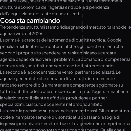
manutenzione, hosting gestito e servizi continuativi trasforma la
struttura economica dell’agenzia e riduce la dipendenza
dall’acquisizione costante di nuovi clienti.
Cosa sta cambiando
Tre tendenze strutturali stanno ridisegnando il mercato italiano delle
agenzie web nel 2026.
La prima è la crescita della domanda di qualità tecnica. Google
penalizza i siti lenti e non conformi, il che significa che i clienti che
vedono il proprio sito scendere nel ranking iniziano a cercare
agenzie capaci di risolvere il problema. La domanda di competenza
tecnica reale, non di siti che sembrano belli, sta crescendo.
La seconda è la concentrazione verso i partner specializzati. Le
agenzie generaliste che cercano di fare tutto internamente
faticano sempre di più a mantenere competenze aggiornate su
tutti i fronti. Il modello che cresce è quello in cui l’agenzia mantiene
la relazione con il cliente e affida la produzione a partner
specializzati, ciascuno eccellente nel proprio ambito.
La terza è la pressione sui prezzi nei segmenti bassi. Gli strumenti no-
code e i template sempre più sofisticati abbassano la soglia di
ingresso per chi vuole un sito di base. Le agenzie che competono su
questo segmento sono sotto pressione crescente. Quelle che si