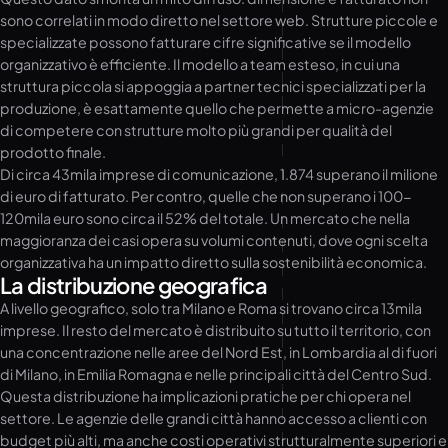
sono correlati in modo diretto nel settore web. Strutture piccole e
specializzate possono fatturare cifre significative se il modello
organizzativo è efficiente. Il modello a team esteso, in cui una
struttura piccola si appoggia a partner tecnici specializzati per la
produzione, è esattamente quello che permette a micro-agenzie
di competere con strutture molto più grandi per qualità del
prodotto finale.
Di circa 43mila imprese di comunicazione, 1.874 superano il milione
di euro di fatturato. Per contro, quelle che non superano i 100-
120mila euro sono circa il 52% del totale. Un mercato che nella
maggioranza dei casi opera su volumi contenuti, dove ogni scelta
organizzativa ha un impatto diretto sulla sostenibilità economica.
La distribuzione geografica
A livello geografico, solo tra Milano e Roma si trovano circa 13mila
imprese. Il resto del mercato è distribuito su tutto il territorio, con
una concentrazione nelle aree del Nord Est, in Lombardia al di fuori
di Milano, in Emilia Romagna e nelle principali città del Centro Sud.
Questa distribuzione ha implicazioni pratiche per chi opera nel
settore. Le agenzie delle grandi città hanno accesso a clienti con
budget più alti, ma anche costi operativi strutturalmente superiori e