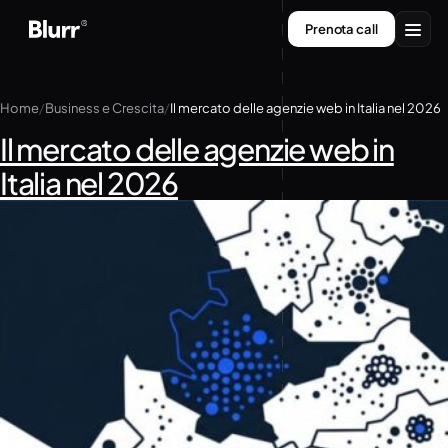
Vai
Prenota call
al
contenuto
Servizi
Home
Business e Crescita
Il mercato delle agenzie web in Italia nel 2026
Chi siamo
Il mercato delle agenzie web in
Italia nel 2026
Contatti