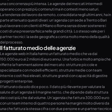
una concorrenza più intensa. Le agenzie dei mercati intermedi
operano con prezzi più contenuti ma in contesti meno saturi.
La tendenza del lavoro da remoto, consolidata negli ultimi anni, ha in
parte attenuato questi divari: un’agenzia con sede a Trento o Bari
può lavorare con clienti di Milano o Roma senza dover sostenere i
costi di una presenza fisica nelle grandi città. Lo stesso vale per i
partner tecnici: la sede geografica conta molto meno della qualità
del processo.
Il fatturato medio delle agenzie
Le agenzie web in Italia hanno un fatturato medio che va dai
150.000 euro ai 2 milioni di euro annui. Una forbice molto ampia che
riflette la frammentazione del mercato: strutture piccole e
specializzate con modelli efficienti, strutture medie con team
interni e costi fissi elevati, strutture grandi con capacità di gestire
progetti enterprise.
Il fatturato da solo dice poco. Il dato più rilevante per valutare la
salute di un’agenzia è il margine netto, che dipende dalla struttura
dei costi più che dal volume. Un’agenzia che fattura 300.000 euro
con un team interno di quattro persone ha margini molto diversi da
una che fattura la stessa cifra con due persone e un partner tecnico