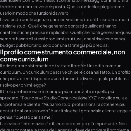
aziendale incompleto, nessun contenuto, messaggi commerciali a
freddo che non ricevono risposta. Questo articolo spiega come
usarlo in modo che funzioni davvero.
Lavorando con le agenzie partner, vediamo i profili LinkedIn di molti
titolari e studi. Quelli che generano contatti qualificati hanno
caratteristiche precise e replicabili. Quelli che non li generano quasi
sempre hanno gli stessi problemi strutturali che si risolvono senza
budget pubblicitario, solo con una strategia più precisa.
Il profilo come strumento commerciale, non
come curriculum
Il primo errore sistematico è trattare il profilo LinkedIn come un
curriculum. Un curriculum descrive chi sei e cosa hai fatto. Un profilo
che porta clienti risponde a una domanda diversa: quale problema
risolvo per chi mi legge?
Il titolo professionale è il campo più importante e quello più
sprecato. “Founder @ Studio Comunicazione XYZ” non dice nulla a
un potenziale cliente. “Aiutiamo studi professionali a ottenere più
contatti dal loro sito web” è un titolo che il potenziale cliente legge e
pensa: “questo parla a me.”
La sezione “Informazioni” è il secondo campo più importante. Non
deve raccontare la storia dell’agenzia: deve descrivere il problema