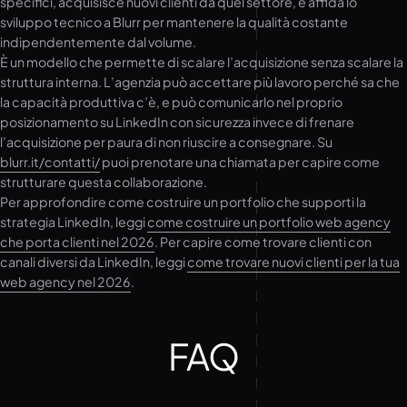
specifici, acquisisce nuovi clienti da quel settore, e affida lo
sviluppo tecnico a Blurr per mantenere la qualità costante
indipendentemente dal volume.
È un modello che permette di scalare l’acquisizione senza scalare la
struttura interna. L’agenzia può accettare più lavoro perché sa che
la capacità produttiva c’è, e può comunicarlo nel proprio
posizionamento su LinkedIn con sicurezza invece di frenare
l’acquisizione per paura di non riuscire a consegnare. Su
blurr.it/contatti/
puoi prenotare una chiamata per capire come
strutturare questa collaborazione.
Per approfondire come costruire un portfolio che supporti la
strategia LinkedIn, leggi
come costruire un portfolio web agency
che porta clienti nel 2026
. Per capire come trovare clienti con
canali diversi da LinkedIn, leggi
come trovare nuovi clienti per la tua
web agency nel 2026
.
FAQ