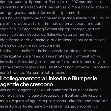
ricerca avanzata di prospect. Parte da circa 100 euro al mese e
permette di filtrare i contatti per settore, dimensione dell’azienda,
area geografica, ruolo e decine di altri parametri.
Per una web agency italiana, ha senso quando si vuole costruire una
pipeline di potenziali clienti in modo sistematico su un mercato
specifico. Se l’agenzia ha già chiarito il proprio target, settore
specifico e area geografica, Sales Navigator permette di
identificare i decision maker di quelle aziende con una precisione
che la ricerca organica non consente.
Non ha senso nella fase iniziale, quando il profilo non è ancora
ottimizzato e non si ha ancora una strategia di contenuti attiva.
Investire in Sales Navigator con un profilo debole è come pagare
per far arrivare più persone su un sito che non converte: il problema
non è il traffico, è la qualità della presenza.
Il collegamento tra LinkedIn e Blurr per le
agenzie che crescono
Alcune delle agenzie che collaborano con Blurr usano LinkedIn
come canale principale di acquisizione. Il pattern che funziona
meglio è questo: l’agenzia si posiziona su LinkedIn come esperta in
un settore verticale, genera visibilità e fiducia con contenuti