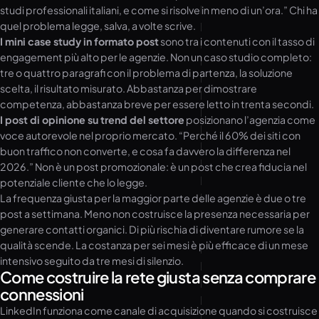
studi professionali italiani, e come si risolve in meno di un’ora.” Chi ha
quel problema legge, salva, a volte scrive.
I mini case study in formato post
sono tra i contenuti con il tasso di
engagement più alto per le agenzie. Non un caso studio completo:
tre o quattro paragrafi con il problema di partenza, la soluzione
scelta, il risultato misurato. Abbastanza per dimostrare
competenza, abbastanza breve per essere letto in trenta secondi.
I post di opinione su trend del settore
posizionano l’agenzia come
voce autorevole nel proprio mercato. “Perché il 60% dei siti con
buon traffico non converte, e cosa fa davvero la differenza nel
2026.” Non è un post promozionale: è un post che crea fiducia nel
potenziale cliente che lo legge.
La frequenza giusta per la maggior parte delle agenzie è due o tre
post a settimana. Meno non costruisce la presenza necessaria per
generare contatti organici. Di più rischia di diventare rumore se la
qualità scende. La costanza per sei mesi è più efficace di un mese
intensivo seguito da tre mesi di silenzio.
Come costruire la rete giusta senza comprare
connessioni
LinkedIn funziona come canale di acquisizione quando si costruisce