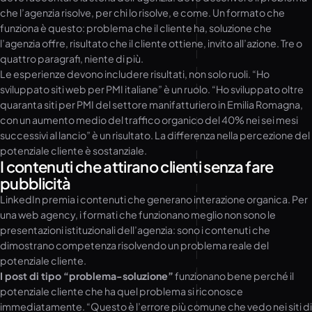
che l’agenzia risolve, per chi lo risolve, e come. Un formato che
funziona è questo: problema che il cliente ha, soluzione che
l’agenzia offre, risultato che il cliente ottiene, invito all’azione. Tre o
quattro paragrafi, niente di più.
Le esperienze devono includere risultati, non solo ruoli. “Ho
sviluppato siti web per PMI italiane” è un ruolo. “Ho sviluppato oltre
quaranta siti per PMI del settore manifatturiero in Emilia Romagna,
con un aumento medio del traffico organico del 40% nei sei mesi
successivi al lancio” è un risultato. La differenza nella percezione del
potenziale cliente è sostanziale.
I contenuti che attirano clienti senza fare
pubblicità
LinkedIn premia i contenuti che generano interazione organica. Per
una web agency, i formati che funzionano meglio non sono le
presentazioni istituzionali dell’agenzia: sono i contenuti che
dimostrano competenza risolvendo un problema reale del
potenziale cliente.
I post di tipo “problema-soluzione”
funzionano bene perché il
potenziale cliente che ha quel problema si riconosce
immediatamente. “Questo è l’errore più comune che vedo nei siti di