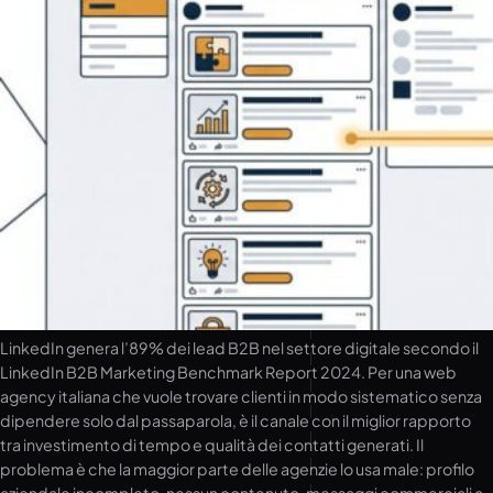
LinkedIn genera l’89% dei lead B2B nel settore digitale secondo il
LinkedIn B2B Marketing Benchmark Report 2024. Per una web
agency italiana che vuole trovare clienti in modo sistematico senza
dipendere solo dal passaparola, è il canale con il miglior rapporto
tra investimento di tempo e qualità dei contatti generati. Il
problema è che la maggior parte delle agenzie lo usa male: profilo