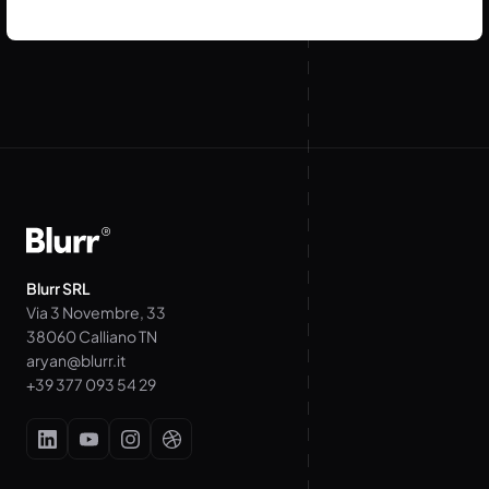
Blurr SRL
Via 3 Novembre, 33
38060 Calliano TN
aryan@blurr.it
+39 377 093 54 29