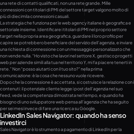
una rete di contatti qualificati, non una rete grande. Mille
connessioni con titolari di PMI del settore target valgono molto di
più di diecimila connessioni casuali.
La strategia che funziona per le web agency italiane è geografica e
settoriale insieme. Identificare i titolari di PMI nel proprio settore
target nella propria area geografica, guardare il loro profilo per
capire se potrebbero beneficiare del servizio dell’agenzia, e inviare
una richiesta di connessione con un messaggio personalizzato che
non vende nulla. “Ho visto che lavori nel settore X, gestisco progetti
web per aziende simili alla tua nel territorio Y, mi fa piacere tenerti in
rete.” Non “posso aiutarti con il tuo sito?” nella prima
comunicazione: è la cosa che nessuno vuole ricevere.
Dopo che la connessione è accettata, si costruisce la relazione con i
contenuti: il potenziale cliente legge i post dell’agenzia nel suo
feed, vede la competenza dimostrata nel tempo, e quando ha
bisogno di uno sviluppatore web pensa all’agenzia che ha seguito
per sei mesi invece di fare una ricerca su Google.
LinkedIn Sales Navigator: quando ha senso
investirci
Sales Navigator è lo strumento a pagamento di LinkedIn per la