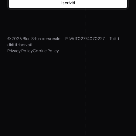
Iscriviti
© 2026 Blurr Srl unipersonale — P.IVA IT02774070227 — Tutti i
diritti riservati
Privacy Policy
Cookie Policy