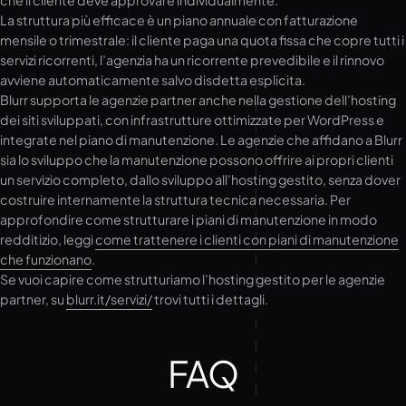
che il cliente deve approvare individualmente.
La struttura più efficace è un piano annuale con fatturazione
mensile o trimestrale: il cliente paga una quota fissa che copre tutti i
servizi ricorrenti, l’agenzia ha un ricorrente prevedibile e il rinnovo
avviene automaticamente salvo disdetta esplicita.
Blurr supporta le agenzie partner anche nella gestione dell’hosting
dei siti sviluppati, con infrastrutture ottimizzate per WordPress e
integrate nel piano di manutenzione. Le agenzie che affidano a Blurr
sia lo sviluppo che la manutenzione possono offrire ai propri clienti
un servizio completo, dallo sviluppo all’hosting gestito, senza dover
costruire internamente la struttura tecnica necessaria. Per
approfondire come strutturare i piani di manutenzione in modo
redditizio, leggi
come trattenere i clienti con piani di manutenzione
che funzionano
.
Se vuoi capire come strutturiamo l’hosting gestito per le agenzie
partner, su
blurr.it/servizi/
trovi tutti i dettagli.
FAQ