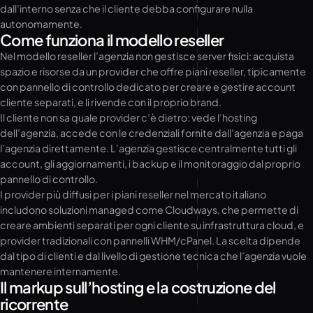
dall’interno senza che il cliente debba configurare nulla
autonomamente.
Come funziona il modello reseller
Nel modello reseller l’agenzia non gestisce server fisici: acquista
spazio e risorse da un provider che offre piani reseller, tipicamente
con pannello di controllo dedicato per creare e gestire account
cliente separati, e li rivende con il proprio brand.
Il cliente non sa quale provider c’è dietro: vede l’hosting
dell’agenzia, accede con le credenziali fornite dall’agenzia e paga
l’agenzia direttamente. L’agenzia gestisce centralmente tutti gli
account, gli aggiornamenti, i backup e il monitoraggio dal proprio
pannello di controllo.
I provider più diffusi per i piani reseller nel mercato italiano
includono soluzioni managed come Cloudways, che permette di
creare ambienti separati per ogni cliente su infrastruttura cloud, e
provider tradizionali con pannelli WHM/cPanel. La scelta dipende
dal tipo di clienti e dal livello di gestione tecnica che l’agenzia vuole
mantenere internamente.
Il markup sull’hosting e la costruzione del
ricorrente