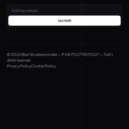
Email
Iscriviti
© 2026 Blurr Srl unipersonale — P.IVA IT02774070227 — Tutti i
diritti riservati
Privacy Policy
Cookie Policy