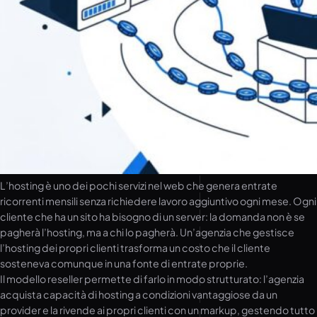
L’hosting è uno dei pochi servizi nel web che genera entrate
ricorrenti mensili senza richiedere lavoro aggiuntivo ogni mese. Ogni
cliente che ha un sito ha bisogno di un server: la domanda non è se
pagherà l’hosting, ma a chi lo pagherà. Un’agenzia che gestisce
l’hosting dei propri clienti trasforma un costo che il cliente
sosteneva comunque in una fonte di entrate proprie.
Il modello reseller permette di farlo in modo strutturato: l’agenzia
acquista capacità di hosting a condizioni vantaggiose da un
provider e la rivende ai propri clienti con un markup, gestendo tutto