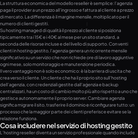
La struttura economica del modello reseller è semplice: l’agenzia
paga il provider a un prezzo all’ingrosso e fattura al cliente a prezzo
di mercato. La differenza è il margine mensile, moltiplicato per il
numero di clienti gestiti.
Su hosting managed di qualità il prezzo al cliente si posiziona
tipicamente tra i 15€ e i 40€ al mese per un sito standard, a
seconda delle risorse incluse e del livello di supporto. Con venti
clienti in hosting gestito, l’agenzia genera un ricorrente mensile
significativo su un servizio che non richiede ore di lavoro aggiuntive
ogni mese, solo monitoraggio e manutenzione periodica.
Il vero vantaggio non è solo economico: è la barriera di uscita che
crea verso il cliente. Un cliente che ha il proprio sito sull’hosting
dell’agenzia, con credenziali gestite dall’agenzia e backup
centralizzati, ha un costo di cambio molto più alto rispetto a uno che
gestisce autonomamente il proprio server. Cambiare agenzia
significa migrare il sito, trasferire il dominio e riconfigurare tutto: un
processo che la maggior parte dei clienti preferisce evitare se la
relazione funziona.
Cosa includere nel servizio di hosting gestito
L’hosting reseller diventa un servizio professionale quando include