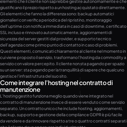
elementi che il cliente non saprebbe gestire autonomamente e che
giustificano il prezzo rispetto a un hosting acquistato direttamente.
Gli elementi che fanno la differenza sono: backup automatici
giornalieri con verifica periodica del ripristino, monitoraggio
dell’uptime con notifica immediata in caso di downtime, certificato
SSL incluso e rinnovato automaticamente, aggiornamenti di
sicurezza del server gestiti dal provider, e supporto tecnico
dell’agenzia come primo punto di contatto in caso di problemi.
Questi elementi, comunicati chiaramente al cliente nel momento in
cui viene proposto il servizio, trasformano l’hosting da commodity a
servizio con valore percepito. Il cliente non sta pagando per spazio
su un server: sta pagando per la tranquillità di sapere che qualcuno
gestisce l’infrastruttura del suo sito.
Come integrare l’hosting nel contratto di
manutenzione
L’hosting gestito funziona meglio quando viene integrato nel
contratto di manutenzione invece di essere venduto come servizio
separato. Un contratto unico che include hosting, aggiornamenti,
backup, supporto e gestione della compliance GDPR è più facile
da vendere e da rinnovare rispetto a tre o quattro contratti separati