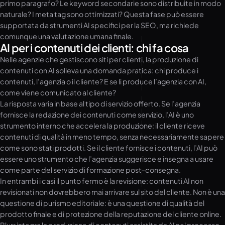
primo paragrafo? Le keyword secondarie sono distribuite in modo
naturale? I meta tag sono ottimizzati? Questa fase può essere
supportata da strumenti AI specifici per la SEO, ma richiede
comunque una valutazione umana finale.
AI per i contenuti dei clienti: chi fa cosa
Nelle agenzie che gestiscono siti per clienti, la produzione di
contenuti con AI solleva una domanda pratica: chi produce i
contenuti, l’agenzia o il cliente? E se li produce l’agenzia con AI,
come viene comunicato al cliente?
La risposta varia in base al tipo di servizio offerto. Se l’agenzia
fornisce la redazione dei contenuti come servizio, l’AI è uno
strumento interno che accelera la produzione: il cliente riceve
contenuti di qualità in meno tempo, senza necessariamente sapere
come sono stati prodotti. Se il cliente fornisce i contenuti, l’AI può
essere uno strumento che l’agenzia suggerisce e insegna a usare
come parte del servizio di formazione post-consegna.
In entrambi i casi il punto fermo è la revisione: contenuti AI non
revisionati non dovrebbero mai arrivare sul sito del cliente. Non è una
questione di purismo editoriale: è una questione di qualità del
prodotto finale e di protezione della reputazione del cliente online.