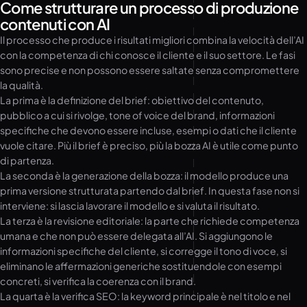
Come strutturare un processo di produzione
contenuti con AI
Il processo che produce i risultati migliori combina la velocità dell’AI
con la competenza di chi conosce il cliente e il suo settore. Le fasi
sono precise e non possono essere saltate senza compromettere
la qualità.
La prima è la definizione del brief: obiettivo del contenuto,
pubblico a cui si rivolge, tone of voice del brand, informazioni
specifiche che devono essere incluse, esempi o dati che il cliente
vuole citare. Più il brief è preciso, più la bozza AI è utile come punto
di partenza.
La seconda è la generazione della bozza: il modello produce una
prima versione strutturata partendo dal brief. In questa fase non si
interviene: si lascia lavorare il modello e si valuta il risultato.
La terza è la revisione editoriale: la parte che richiede competenza
umana e che non può essere delegata all’AI. Si aggiungono le
informazioni specifiche del cliente, si corregge il tono di voce, si
eliminano le affermazioni generiche sostituendole con esempi
concreti, si verifica la coerenza con il brand.
La quarta è la verifica SEO: la keyword principale è nel titolo e nel