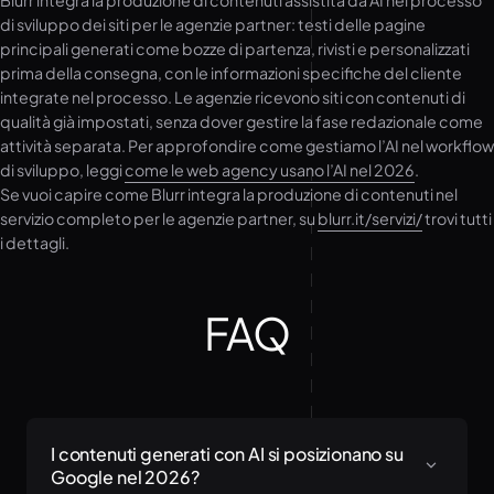
Blurr integra la produzione di contenuti assistita da AI nel processo
di sviluppo dei siti per le agenzie partner: testi delle pagine
principali generati come bozze di partenza, rivisti e personalizzati
prima della consegna, con le informazioni specifiche del cliente
integrate nel processo. Le agenzie ricevono siti con contenuti di
qualità già impostati, senza dover gestire la fase redazionale come
attività separata. Per approfondire come gestiamo l’AI nel workflow
di sviluppo, leggi
come le web agency usano l’AI nel 2026
.
Se vuoi capire come Blurr integra la produzione di contenuti nel
servizio completo per le agenzie partner, su
blurr.it/servizi/
trovi tutti
i dettagli.
FAQ
I contenuti generati con AI si posizionano su
Google nel 2026?