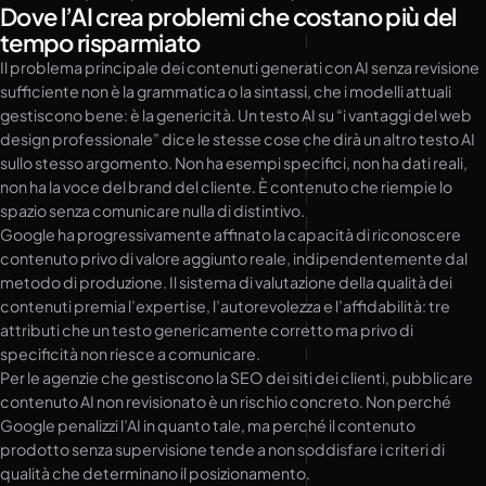
Dove l’AI crea problemi che costano più del
tempo risparmiato
Il problema principale dei contenuti generati con AI senza revisione
sufficiente non è la grammatica o la sintassi, che i modelli attuali
gestiscono bene: è la genericità. Un testo AI su “i vantaggi del web
design professionale” dice le stesse cose che dirà un altro testo AI
sullo stesso argomento. Non ha esempi specifici, non ha dati reali,
non ha la voce del brand del cliente. È contenuto che riempie lo
spazio senza comunicare nulla di distintivo.
Google ha progressivamente affinato la capacità di riconoscere
contenuto privo di valore aggiunto reale, indipendentemente dal
metodo di produzione. Il sistema di valutazione della qualità dei
contenuti premia l’expertise, l’autorevolezza e l’affidabilità: tre
attributi che un testo genericamente corretto ma privo di
specificità non riesce a comunicare.
Per le agenzie che gestiscono la SEO dei siti dei clienti, pubblicare
contenuto AI non revisionato è un rischio concreto. Non perché
Google penalizzi l’AI in quanto tale, ma perché il contenuto
prodotto senza supervisione tende a non soddisfare i criteri di
qualità che determinano il posizionamento.