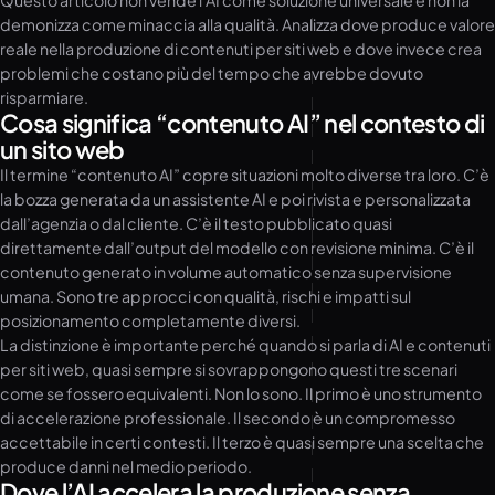
Questo articolo non vende l’AI come soluzione universale e non la
demonizza come minaccia alla qualità. Analizza dove produce valore
reale nella produzione di contenuti per siti web e dove invece crea
problemi che costano più del tempo che avrebbe dovuto
risparmiare.
Cosa significa “contenuto AI” nel contesto di
un sito web
Il termine “contenuto AI” copre situazioni molto diverse tra loro. C’è
la bozza generata da un assistente AI e poi rivista e personalizzata
dall’agenzia o dal cliente. C’è il testo pubblicato quasi
direttamente dall’output del modello con revisione minima. C’è il
contenuto generato in volume automatico senza supervisione
umana. Sono tre approcci con qualità, rischi e impatti sul
posizionamento completamente diversi.
La distinzione è importante perché quando si parla di AI e contenuti
per siti web, quasi sempre si sovrappongono questi tre scenari
come se fossero equivalenti. Non lo sono. Il primo è uno strumento
di accelerazione professionale. Il secondo è un compromesso
accettabile in certi contesti. Il terzo è quasi sempre una scelta che
produce danni nel medio periodo.
Dove l’AI accelera la produzione senza