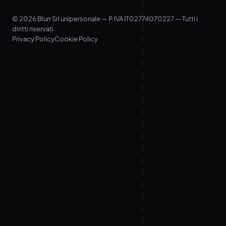
© 2026 Blurr Srl unipersonale — P.IVA IT02774070227 — Tutti i
diritti riservati
Privacy Policy
Cookie Policy