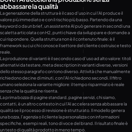
abbassare la qualità
La generazione della struttura è il caso d’uso in cui l’AI produce il
valore più immediato e con il rischio più basso. Partendo da una
keyword o da un brief, un assistente AI può generare in secondi una
scaletta articolata con H2, punti chiave da sviluppare e domande a
cui rispondere. Quella struttura non è il contenuto finale: è il
framework su cui chi conosce il settore del cliente costruisce testo
reale.
La produzione di varianti è il secondo caso d’uso ad alto valore: titoli
alternativi da testare, meta description in varianti diverse, versioni
dello stesso paragrafo con tono diverso. Attività che manualmente
richiedono decine di minuti, con l’AI richiedono secondi. Il filtro
umano seleziona la variante migliore: il tempo risparmiato è reale
senza che la qualità ne risenta.
La prima bozza di pagine standard, pagine servizi, chi siamo,
contatti, è un altro contesto in cui l’AI accelera senza abbassare la
qualità se il processo di revisione è strutturato. Il modello genera
una bozza, l’agenzia o il cliente la personalizza con informazioni
specifiche, esempi reali, tono di voce del brand. Il risultato finale è
un testo di qualità prodotto in meno tempo.