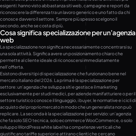
esigenti: hanno visto abbastanza siti web, campagne e report da
riconoscere la differenza tra un lavoro generico e uno fatto da chi
conosce davvero il settore. Sempre più spesso scelgono il
secondo, anche se costa di più.
Cosa significa specializzazione per un’agenzia
web
La specializzazione non significa necessariamente concentrarsi su
una sola attività. Significa avere un posizionamento chiaro che
permette al cliente ideale di riconoscersi immediatamente
nell’offerta.
Esistono diversi tipi di specializzazione che funzionano bene nel
mercato italiano del 2026. La prima è la specializzazione per
settore: un’agenzia che sviluppa siti e gestisce il marketing
esclusivamente per studi medici, per aziende manifatturiere o per il
settore turistico conosce il linguaggio, i buyer, le normative e i cicli di
acquisto del proprio mercato in modo che un generalista non può
replicare. La seconda è la specializzazione per servizio: un’agenzia
che fa solo SEO tecnica, solo ecommerce WooCommerce, o solo
sviluppo WordPress white label ha competenze verticali che
giustificano tariffe superiori e attirano clienti che cercano