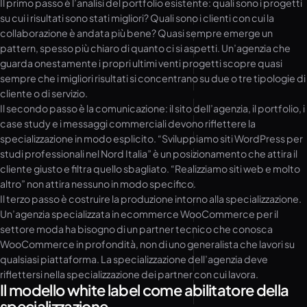
Il primo passo è l’analisi del portfolio esistente: quali sono i progetti
su cui i risultati sono stati migliori? Quali sono i clienti con cui la
collaborazione è andata più bene? Quasi sempre emerge un
pattern, spesso più chiaro di quanto ci si aspetti. Un’agenzia che
guarda onestamente i propri ultimi venti progetti scopre quasi
sempre che i migliori risultati si concentrano su due o tre tipologie di
cliente o di servizio.
Il secondo passo è la comunicazione: il sito dell’agenzia, il portfolio, i
case study e i messaggi commerciali devono riflettere la
specializzazione in modo esplicito. “Sviluppiamo siti WordPress per
studi professionali nel Nord Italia” è un posizionamento che attira il
cliente giusto e filtra quello sbagliato. “Realizziamo siti web e molto
altro” non attira nessuno in modo specifico.
Il terzo passo è costruire la produzione intorno alla specializzazione.
Un’agenzia specializzata in ecommerce WooCommerce per il
settore moda ha bisogno di un partner tecnico che conosca
WooCommerce in profondità, non di uno generalista che lavori su
qualsiasi piattaforma. La specializzazione dell’agenzia deve
riflettersi nella specializzazione dei partner con cui lavora.
Il modello white label come abilitatore della
specializzazione