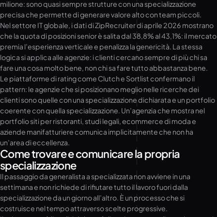
milione: sono quasi sempre strutture con una specializzazione
precisa che permette di generare valore alto con team piccoli.
Nel settore IT globale, i dati di ZipRecruiter di aprile 2026 mostrano
che la quota di posizioni senior è salita dal 38,8% al 43,1%: il mercato
premia l’esperienza verticale e penalizza la genericità. La stessa
logica si applica alle agenzie: i clienti cercano sempre di più chi sa
fare una cosa molto bene, non chi sa fare tutto abbastanza bene.
Le piattaforme di rating come Clutch e Sortlist confermano il
pattern: le agenzie che si posizionano meglio nelle ricerche dei
clienti sono quelle con una specializzazione dichiarata e un portfolio
coerente con quella specializzazione. Un’agenzia che mostra nel
portfolio siti per ristoranti, studi legali, ecommerce di moda e
aziende manifatturiere comunica implicitamente che non ha
un’area di eccellenza.
Come trovare e comunicare la propria
specializzazione
Il passaggio da generalista a specializzata non avviene in una
settimana e non richiede di rifiutare tutto il lavoro fuori dalla
specializzazione da un giorno all’altro. È un processo che si
costruisce nel tempo attraverso scelte progressive.