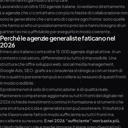
attente hanno già iniziato a sfruttare.
Lavorando con oltre 130 agenzie italiane, lo vediamo direttamente.
Le agenzie che ci contattano con più richieste di collaborazione non
sono le generaliste che cercano di coprire ogni fronte: sono quelle
che hanno scelto un posizionamento preciso e hanno bisogno di un
partner tecnico affidabile per eseguirlo in modo coerente.
Perché le agenzie generaliste faticano nel
2026
Il mercato italiano conta oltre 15.000 agenzie digitali attive. In un
contesto così saturo, differenziarsi su tutto è impossibile. Una
struttura che offre sviluppo web, social media management,
Google Ads, SEO, grafica e consulenza strategica con un team di
tre o quattro persone non può eccellere su nessuno di questi fronti
in modo credibile.
Il problema non è solo di comunicazione: è di qualità reale.
Mantenere competenze aggiornate su tutti i fronti del digitale nel
2026 richiede investimenti continui in formazione e strumenti che
una struttura piccola e generalista non può sostenere. Il risultato è
che il lavoro viene fatto in modo sufficiente su tutti i fronti ma
eccellente su nessuno.
E nel 2026 “sufficiente” non basta più.
I clienti delle piccole e medie imprese italiane sono diventati più