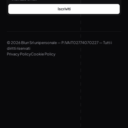
Iscriviti
© 2026 Blurr Srl unipersonale — P.IVA IT02774070227 — Tutti i
diritti riservati
Privacy Policy
Cookie Policy