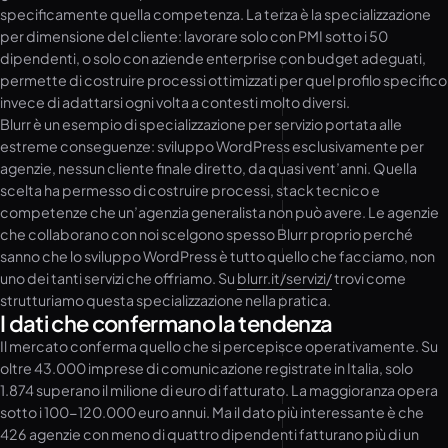
specificamente quella competenza. La terza è la specializzazione
per dimensione del cliente: lavorare solo con PMI sotto i 50
dipendenti, o solo con aziende enterprise con budget adeguati,
permette di costruire processi ottimizzati per quel profilo specifico
invece di adattarsi ogni volta a contesti molto diversi.
Blurr è un esempio di specializzazione per servizio portata alle
estreme conseguenze: sviluppo WordPress esclusivamente per
agenzie, nessun cliente finale diretto, da quasi vent’anni. Quella
scelta ha permesso di costruire processi, stack tecnico e
competenze che un’agenzia generalista non può avere. Le agenzie
che collaborano con noi scelgono spesso Blurr proprio perché
sanno che lo sviluppo WordPress è tutto quello che facciamo, non
uno dei tanti servizi che offriamo. Su
blurr.it/servizi/
trovi come
strutturiamo questa specializzazione nella pratica.
I dati che confermano la tendenza
Il mercato conferma quello che si percepisce operativamente. Su
oltre 43.000 imprese di comunicazione registrate in Italia, solo
1.874 superano il milione di euro di fatturato. La maggioranza opera
sotto i 100-120.000 euro annui. Ma il dato più interessante è che
426 agenzie con meno di quattro dipendenti fatturano più di un