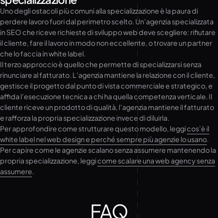
Uno degli ostacoli più comuni alla specializzazione è la paura di
perdere lavoro fuori dal perimetro scelto. Un’agenzia specializzata
in SEO che riceve richieste di sviluppo web deve scegliere: rifiutare
il cliente, fare il lavoro in modo non eccellente, o trovare un partner
che lo faccia in white label.
Il terzo approccio è quello che permette di specializzarsi senza
rinunciare al fatturato. L’agenzia mantiene la relazione con il cliente,
gestisce il progetto dal punto di vista commerciale e strategico, e
affida l’esecuzione tecnica a chi ha quella competenza verticale. Il
cliente riceve un prodotto di qualità, l’agenzia mantiene il fatturato
e rafforza la propria specializzazione invece di diluirla.
Per approfondire come strutturare questo modello, leggi
cos’è il
white label nel web design e perché sempre più agenzie lo usano
.
Per capire come le agenzie scalano senza assumere mantenendo la
propria specializzazione, leggi
come scalare una web agency senza
assumere
.
FAQ