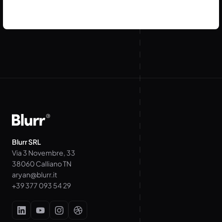
Blurr SRL
Via 3 Novembre, 33
38060 Calliano TN
aryan@blurr.it
+39 377 093 54 29